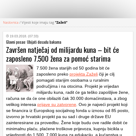
Naslovnica
/
Vijesti koje imaju tag
"Zaželi"
KATEGORIJE
19.03.2018. (07:33)
Glavni posao: Ubijati dosadu bakama
HRVATSKI
Završen natječaj od milijardu kuna – bit će
WEB
zaposleno 7.500 žena za pomoć starima
7.500 žena starijih od 50 godina bit će
zaposleno preko
projekta Zaželi
čiji je cilj
pomagati starijim osobama u ruralnim
područjima i na otocima. Projekt je vrijedan
milijardu kuna, radit će ga teško zapošljive žene,
računa se da će one obilaziti čak 30.000 domaćinstava, a zbog
velikog interesa
prijave su zatvorene
. Ovo je najveći projekt koji
se financira iz Europskog socijalnog fonda u iznosu od 85 posto,
izvorno je hrvatski projekt pa su sad i druge države EU
zainteresirane za provedbu. Žene koje budu ove radile dobit će
minimalnu plaću, plaćene troškove prijevoza, kupnju bicikla u
vrijednosti do 1.500, 7.000 kuna za edukaciju, a kućanstva u