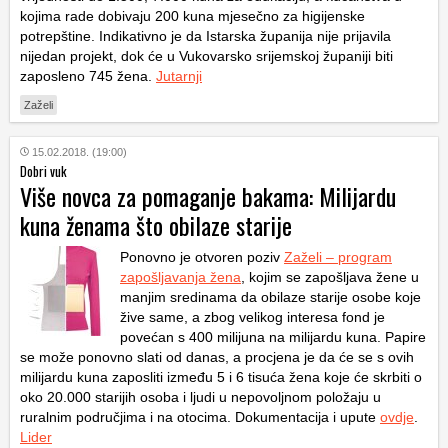
kojima rade dobivaju 200 kuna mjesečno za higijenske
potrepštine. Indikativno je da Istarska županija nije prijavila
nijedan projekt, dok će u Vukovarsko srijemskoj županiji biti
zaposleno 745 žena.
Jutarnji
Zaželi
15.02.2018. (19:00)
Dobri vuk
Više novca za pomaganje bakama: Milijardu
kuna ženama što obilaze starije
Ponovno je otvoren poziv
Zaželi – program
zapošljavanja žena
, kojim se zapošljava žene u
manjim sredinama da obilaze starije osobe koje
žive same, a zbog velikog interesa fond je
povećan s 400 milijuna na milijardu kuna. Papire
se može ponovno slati od danas, a procjena je da će se s ovih
milijardu kuna zaposliti između 5 i 6 tisuća žena koje će skrbiti o
oko 20.000 starijih osoba i ljudi u nepovoljnom položaju u
ruralnim područjima i na otocima. Dokumentacija i upute
ovdje
.
Lider