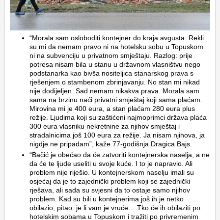
“Morala sam osloboditi kontejner do kraja avgusta. Rekli
su mi da nemam pravo ni na hotelsku sobu u Topuskom
ni na subvenciju u privatnom smještaju. Razlog: prije
potresa nisam bila u stanu u državnom vlasništvu nego
podstanarka kao bivša nositeljica stanarskog prava s
rješenjem o stambenom zbrinjavanju. No stan mi nikad
nije dodijeljen. Sad nemam nikakva prava. Morala sam
sama na brzinu naći privatni smještaj koji sama plaćam.
Mirovina mi je 400 eura, a stan plaćam 280 eura plus
režije. Ljudima koji su zaštićeni najmoprimci država plaća
300 eura vlasniku nekretnine za njihov smještaj i
stradalnicima još 100 eura za režije. Ja nisam njihova, ja
nigdje ne pripadam”, kaže 77-godišnja Dragica Bajs.
“Bačić je obećao da će zatvoriti kontejnerska naselja, a ne
da će te ljude useliti u svoje kuće. I to je napravio. Ali
problem nije riješio. U kontejnerskom naselju imali su
osjećaj da je to zajednički problem koji se zajednički
rješava, ali sada su svjesni da to ostaje samo njihov
problem. Kad su bili u kontejnerima još ih je netko
obilazio, pitao: je li vam je vruće… Tko će ih obilaziti po
hotelskim sobama u Topuskom i tražiti po privremenim