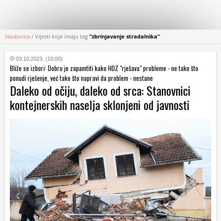
Naslovnica
/
Vijesti koje imaju tag
"zbrinjavanje stradalnika"
KATEGORIJE
03.10.2023. (10:00)
Bliže se izbori: Dobro je zapamtiti kako HDZ "rješava" probleme - ne tako što
HRVATSKI
ponudi rješenje, već tako što napravi da problem - nestane
WEB
Daleko od očiju, daleko od srca: Stanovnici
kontejnerskih naselja sklonjeni od javnosti