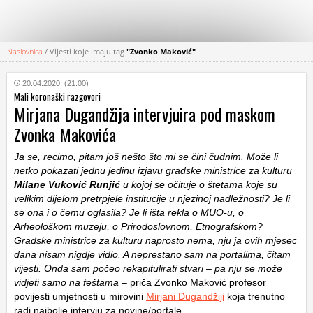
Naslovnica
/
Vijesti koje imaju tag
"Zvonko Maković"
KATEGORIJE
20.04.2020. (21:00)
Mali koronaški razgovori
HRVATSKI
Mirjana Dugandžija intervjuira pod maskom
WEB
Zvonka Makovića
Ja se, recimo, pitam još nešto što mi se čini čudnim. Može li
netko pokazati jednu jedinu izjavu gradske ministrice za kulturu
Milane Vuković Runjić
u kojoj se očituje o štetama koje su
velikim dijelom pretrpjele institucije u njezinoj nadležnosti? Je li
se ona i o čemu oglasila? Je li išta rekla o MUO-u, o
Arheološkom muzeju, o Prirodoslovnom, Etnografskom?
Gradske ministrice za kulturu naprosto nema, nju ja ovih mjesec
dana nisam nigdje vidio. A neprestano sam na portalima, čitam
vijesti. Onda sam počeo rekapitulirati stvari – pa nju se može
vidjeti samo na feštama
– priča Zvonko Maković profesor
povijesti umjetnosti u mirovini
Mirjani Dugandžiji
koja trenutno
radi najbolje intervju za novine/portale.