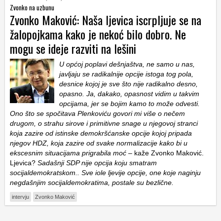
Zvonko na uzbunu
Zvonko Maković: Naša ljevica iscrpljuje se na
žalopojkama kako je nekoć bilo dobro. Ne
mogu se ideje razviti na lešini
U općoj poplavi dešnjaštva, ne samo u nas,
javljaju se radikalnije opcije istoga tog pola,
desnice kojoj je sve što nije radikalno desno,
opasno. Ja, dakako, opasnost vidim u takvim
opcijama, jer se bojim kamo to može odvesti.
Ono što se spočitava Plenkoviću govori mi više o nečem
drugom, o strahu sirove i primitivne snage u njegovoj stranci
koja zazire od istinske demokršćanske opcije kojoj pripada
njegov HDZ, koja zazire od svake normalizacije kako bi u
ekscesnim situacijama prigrabila moć
– kaže Zvonko Maković.
Ljevica?
Sadašnji SDP nije opcija koju smatram
socijaldemokratskom.. Sve iole ljevije opcije, one koje naginju
negdašnjim socijaldemokratima, postale su bezlične.
intervju
Zvonko Maković