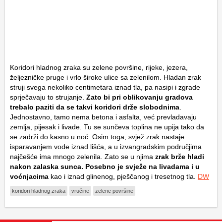
Koridori hladnog zraka su zelene površine, rijeke, jezera,
željezničke pruge i vrlo široke ulice sa zelenilom. Hladan zrak
struji svega nekoliko centimetara iznad tla, pa nasipi i zgrade
sprječavaju to strujanje.
Zato bi pri oblikovanju gradova
trebalo paziti da se takvi koridori drže slobodnima
.
Jednostavno, tamo nema betona i asfalta, već prevladavaju
zemlja, pijesak i livade. Tu se sunčeva toplina ne upija tako da
se zadrži do kasno u noć. Osim toga, svjež zrak nastaje
isparavanjem vode iznad lišća, a u izvangradskim područjima
najčešće ima mnogo zelenila. Zato se u njima
zrak brže hladi
nakon zalaska sunca. Posebno je svježe na livadama i u
voćnjacima
kao i iznad glinenog, pješčanog i tresetnog tla.
DW
koridori hladnog zraka
vručine
zelene površine