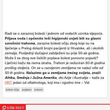
Radi se o zaraznoj bolesti i jednom od vodećih uzroka sljepoće.
Prljava voda i općenito loši higijenski uvjeti bili su glavni
uzročnici trahoma
, zarazne bolesti očiju zbog koje su na
liječenje u Prelog dolazili brojni pacijenti iz Hrvatske, ali i okolnih
zemalja. Posljednji slučajevi zabilježeni su prije 50-ak godina.
Može li se zbog sve češćih poplava bolest ponovno pojaviti?
Liječnici kažu da nema straha.
Trahom je reduciran 60-ih godina
prošlog stoljeća. On se u razvijenim zemljama ne nalazi više od
50-ih godina.
Nalazimo ga u zemljama trećeg svijeta, znači
Afrika, Srednja i Južna Amerika
, dio Azije i Australija
– kaže za
HRT
jedan od oftalmologa, koji ima i zgodno ime – Vid.
bolest očiju
poplave
trahom
SLIČNE VIJESTI