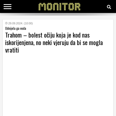
KATEGORIJE
29.09.2024. (10:00)
Odnijela ga voda
Trahom – bolest očiju koja je kod nas
HRVATSKI
iskorijenjena, no neki vjeruju da bi se mogla
WEB
vratiti