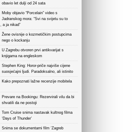
obavio let dulji od 24 sata
Moby objavio “Porcelain” video s
Jadranskog mora: “Svi na svijetu su to
i, a ja nikad”
Žene ovisnije o kozmetičkim postupcima
nego o kockanju
U Zagrebu otvoren prvi antikvarijat s
knjigama na engleskom
Stephen King: Horor-priče najviše cijene
suosjećajni ljudi. Paradoksalno, ali istinito
Kako prepoznati lažne recenzije mobitela
Prevare na Bookingu: Rezervirali vilu da bi
shvatili da ne postoji
Tom Cruise snima nastavak kultnog filma
‘Days of Thunder’
Snima se dokumentarni film ‘Zagreb