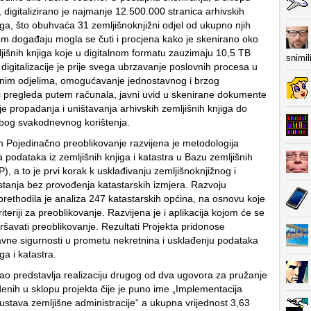
 digitalizirano je najmanje 12.500.000 stranica arhivskih
iga, što obuhvaća 31 zemljišnoknjižni odjel od ukupno njih
 događaju mogla se čuti i procjena kako je skenirano oko
jišnih knjiga koje u digitalnom formatu zauzimaju 10,5 TB
snimil
 digitalizacije je prije svega ubrzavanje poslovnih procesa u
žnim odjelima, omogućavanje jednostavnog i brzog
 i pregleda putem računala, javni uvid u skenirane dokumente
je propadanja i uništavanja arhivskih zemljišnih knjiga do
zbog svakodnevnog korištenja.
ojedinačno preoblikovanje razvijena je metodologija
 podataka iz zemljišnih knjiga i katastra u Bazu zemljišnih
, a to je prvi korak k usklađivanju zemljišnoknjižnog i
stanja bez provođenja katastarskih izmjera. Razvoju
prethodila je analiza 247 katastarskih općina, na osnovu koje
iteriji za preoblikovanje. Razvijena je i aplikacija kojom će se
ršavati preoblikovanje. Rezultati Projekta pridonose
vne sigurnosti u prometu nekretnina i usklađenju podataka
ga i katastra.
o predstavlja realizaciju drugog od dva ugovora za pružanje
enih u sklopu projekta čije je puno ime „Implementacija
sustava zemljišne administracije“ a ukupna vrijednost 3,63