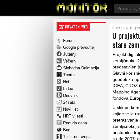
Search
for:
HRVATSKI WEB
03.11.2015. (13
U projektu
Forum
stare zeml
Google prevoditelj
Jutarnji
Projekt digital
zemljišnoknji
Večernji
predstavljen 
Slobodna Dalmacija
Glavni korisn
Tportal
geodetska upra
Net
IGEA, CROZ i 
Index
Mapping Agenc
Dnevnik
fondova Euro
24sata
U sklopu komp
Novi list
knjige te je r
HRT vijesti
pretraživanje
Ponuda dana
zemljišnoknji
Bug
pristupiti i dr
1 klik do svega
su do 2007. g