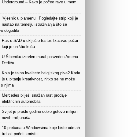
Underground – Kako je počeo rave u mom
‘Vjesnik u plamenu‘. Pogledajte strip koji je
nastao na temelju istraživanja što se
vo dogodilo
Pas u SAD-u uključio toster. Izazvao požar
koji je uništio kuću
U Šibeniku izrađen mural posvećen Arsenu
Dediću
Koja je tajna kvalitete belgijskog piva? Kada
je u pitanju kreativnost, nitko se ne može
i s njima
Mercedes bilježi snažan rast prodaje
električnih automobila
Svijet je prošle godine dobio gotovo milijun
novih milijunaša
10 prečaca u Windowsima koje biste odmah
trebali početi koristiti