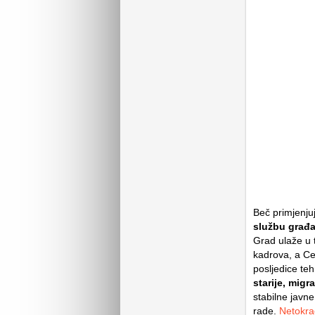
Beč primjenjuj
službu građa
Grad ulaže u t
kadrova, a Ce
posljedice teh
starije, migr
stabilne javne
rade.
Netokra