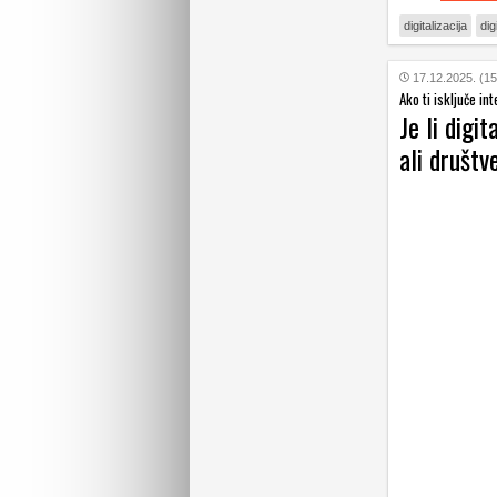
digitalizacija
dig
17.12.2025. (15
Ako ti isključe in
Je li digi
ali društv