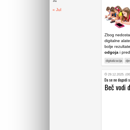
31
« Jul
Zbog nedostat
digitalne alat
bolje rezultat
odgoja
i pred
digitalizacija
dj
29.12.2025. (00
Da se ne dogodi 
Beč vodi 