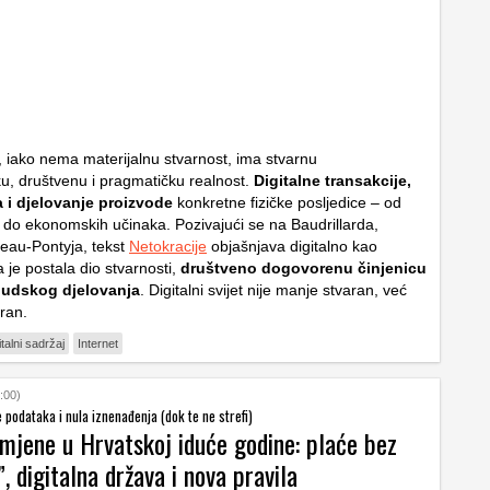
et, iako nema materijalnu stvarnost, ima stvarnu
, društvenu i pragmatičku realnost.
Digitalne transakcije,
 i djelovanje proizvode
konkretne fizičke posljedice – od
 do ekonomskih učinaka. Pozivajući se na Baudrillarda,
leau-Pontyja, tekst
Netokracije
objašnjava digitalno kao
a je postala dio stvarnosti,
društveno dogovorenu činjenicu
ljudskog djelovanja
. Digitalni svijet nije manje stvaran, već
ran.
italni sadržaj
Internet
:00)
e podataka i nula iznenađenja (dok te ne strefi)
omjene u Hrvatskoj iduće godine: plaće bez
, digitalna država i nova pravila