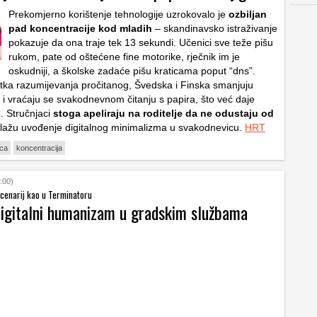
Prekomjerno korištenje tehnologije uzrokovalo je
ozbiljan
pad koncentracije kod mladih
– skandinavsko istraživanje
pokazuje da ona traje tek 13 sekundi. Učenici sve teže pišu
rukom, pate od oštećene fine motorike, rječnik im je
oskudniji, a školske zadaće pišu kraticama poput “dns”.
ka razumijevanja pročitanog, Švedska i Finska smanjuju
e i vraćaju se svakodnevnom čitanju s papira, što već daje
e. Stručnjaci
stoga apeliraju na roditelje da ne odustaju od
lažu uvođenje digitalnog minimalizma u svakodnevicu.
HRT
eca
koncentracija
:00)
scenarij kao u Terminatoru
digitalni humanizam u gradskim službama