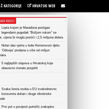
KATEGORIJE
HRVATSKI WEB
LASH VIJESTI
Lopta kojom je Maradona postigao
legendarni pogodak “Božjom rukom” se
e, cijena bi mogla postići i 2,5 milijuna dolara
Nolan dao vjetra u leđa Homerovom djelu:
‘Odiseja’ prodana u više od milijun
raka
5 najljepših slapova u Hrvatskoj koje
obavezno morate posjetiti
Svaka šesta osoba u EU svakodnevno
konzumira duhan i druge nikotinske
vode
Prvi put u povijesti putnički zrakoplov