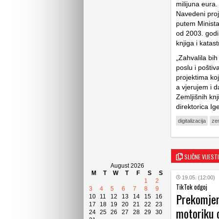
milijuna eura.
Navedeni proj
putem Minist
od 2003. godi
knjiga i kata
„Zahvalila bi
poslu i pošti
projektima koj
a vjerujem i d
Zemljišnih knj
direktorica Ig
digitalizacija
zem
SLIČNE VIJESTI
August 2026
M
T
W
T
F
S
S
19.05. (12:00)
1
2
TikTok odgoj
3
4
5
6
7
8
9
Prekomjern
10
11
12
13
14
15
16
17
18
19
20
21
22
23
motoriku d
24
25
26
27
28
29
30