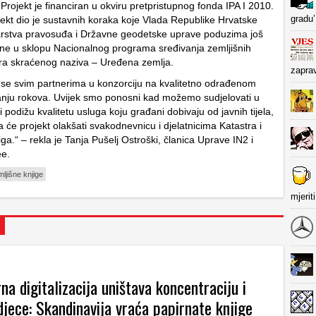
 Projekt je financiran u okviru pretpristupnog fonda IPA I 2010.
gradu’
ekt dio je sustavnih koraka koje Vlada Republike Hrvatske
arstva pravosuđa i Državne geodetske uprave poduzima još
ne u sklopu Nacionalnog programa sređivanja zemljišnih
stra skraćenog naziva – Uređena zemlja.
zapra
h se svim partnerima u konzorciju na kvalitetno odrađenom
vanju rokova. Uvijek smo ponosni kad možemo sudjelovati u
i podižu kvalitetu usluga koju građani dobivaju od javnih tijela,
a će projekt olakšati svakodnevnicu i djelatnicima Katastra i
iga.“ – rekla je Tanja Pušelj Ostroški, članica Uprave IN2 i
ee.
ljišne knjige
mjerit
a digitalizacija uništava koncentraciju i
jece: Skandinavija vraća papirnate knjige