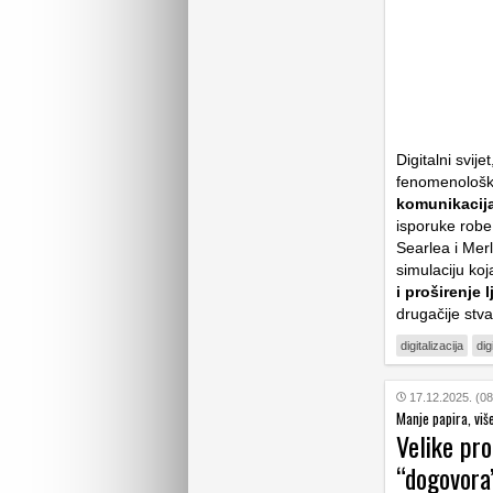
Digitalni svij
fenomenološku
komunikacija
isporuke robe
Searlea i Mer
simulaciju koj
i proširenje 
drugačije stva
digitalizacija
dig
17.12.2025. (08
Manje papira, viš
Velike pr
“dogovora”