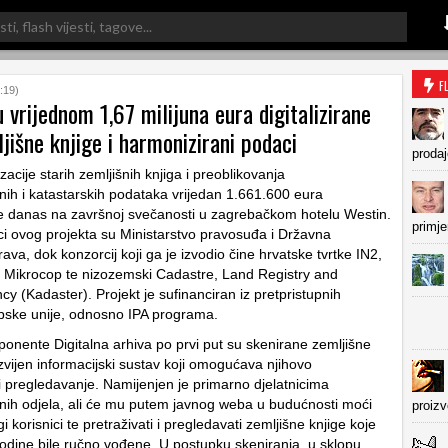
F
:19)
 vrijednom 1,67 milijuna eura digitalizirane
jišne knjige i harmonizirani podaci
prodaj
izacije starih zemljišnih knjiga i preoblikovanja
žnih i katastarskih podataka vrijedan 1.661.600 eura
je danas na završnoj svečanosti u zagrebačkom hotelu Westin.
primje
ici ovog projekta su Ministarstvo pravosuđa i Državna
va, dok konzorcij koji ga je izvodio čine hrvatske tvrtke IN2,
Mikrocop te nizozemski Cadastre, Land Registry and
y (Kadaster). Projekt je sufinanciran iz pretpristupnih
pske unije, odnosno IPA programa.
onente Digitalna arhiva po prvi put su skenirane zemljišne
azvijen informacijski sustav koji omogućava njihovo
 i pregledavanje. Namijenjen je primarno djelatnicima
žnih odjela, ali će mu putem javnog weba u budućnosti moći
proiz
ugi korisnici te pretraživati i pregledavati zemljišne knjige koje
odine bile ručno vođene. U postupku skeniranja, u sklopu