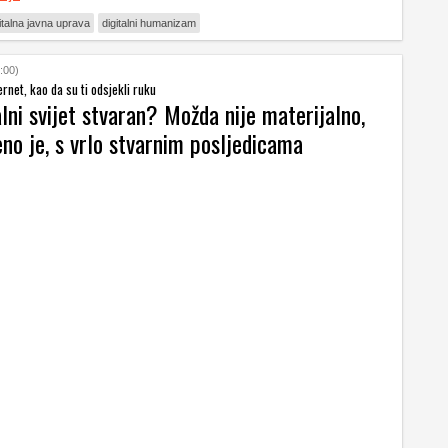
italna javna uprava
digitalni humanizam
:00)
ternet, kao da su ti odsjekli ruku
talni svijet stvaran? Možda nije materijalno,
eno je, s vrlo stvarnim posljedicama