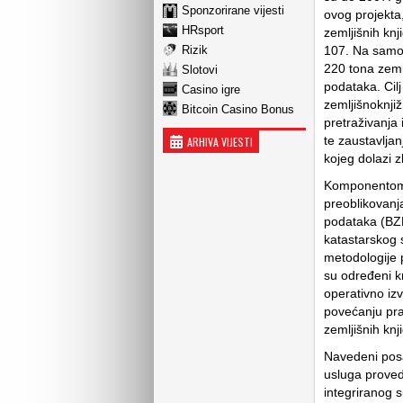
Sponzorirane vijesti
ovog projekta,
HRsport
zemljišnih knj
Rizik
107. Na samom
220 tona zeml
Slotovi
podataka. Cilj
Casino igre
zemljišnoknji
Bitcoin Casino Bonus
pretraživanja
te zaustavljan
ARHIVA VIJESTI
kojeg dolazi 
Komponentom P
preoblikovanja
podataka (BZP)
katastarskog 
metodologije 
su određeni kr
operativno izv
povećanju pra
zemljišnih knji
Navedeni posa
usluga proved
integriranog 