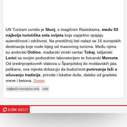
UN Turizam uvrstio je
Slunj
, s magičnim Rastokama,
među 53
najbolja turistička sela svijeta
koja uspješno spajaju
autentičnost i održivost. Na prestižnoj listi nalazi se 16 europskih
destinacija koje nude bijeg od masovnog turizma. Među njima
su andorski
Ordino
, mađarski vinski centar
Tokaj
, talijanski
Lerici
sa svojim podvodnim laboratorijem te švicarski
Morcote
.
Od srednjovjekovnih vlakova u Španjolskoj do moldavskih jata
pelikana, ova mjesta dokazuju da budućnost
putovanja leži u
očuvanju tradicije
, prirode i lokalne duše, daleko od gradske
vreve i betona.
Green
najljepša europska sela
sela
SLIČNE VIJESTI