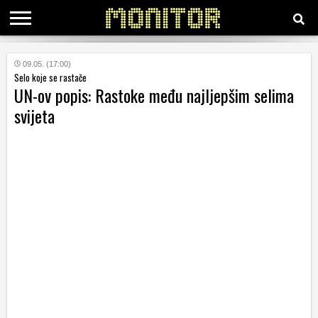
KATEGORIJE
09.05. (17:00)
Selo koje se rastače
UN-ov popis: Rastoke među najljepšim selima
HRVATSKI
svijeta
WEB