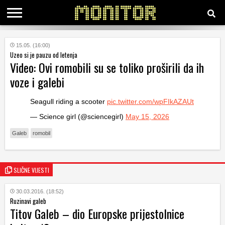
KATEGORIJE
15.05. (16:00)
Uzeo si je pauzu od letenja
Video: Ovi romobili su se toliko proširili da ih
HRVATSKI
voze i galebi
WEB
Seagull riding a scooter
pic.twitter.com/wpFIkAZAUt
— Science girl (@sciencegirl)
May 15, 2026
Galeb
romobil
SLIČNE VIJESTI
30.03.2016. (18:52)
Ruzinavi galeb
Titov Galeb – dio Europske prijestolnice