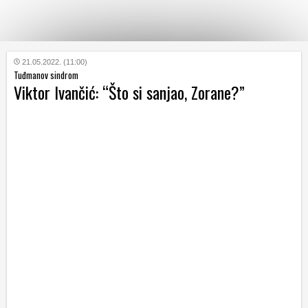
KATEGORIJE
21.05.2022. (11:00)
Tuđmanov sindrom
Viktor Ivančić: “Što si sanjao, Zorane?”
HRVATSKI
WEB