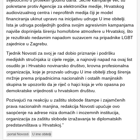
svjedočimo u proteklih godinu dana. Slične kampanje već su
pokretane protiv Agencije za elektroničke medije, Hrvatskog
audiovizualnog centra i neprofitnih medija čiji je model
financiranja ukinut upravo na inicijativu udruge U ime obitelji.
Ista je udruga posljednjih godina svojim agresivnim kampanjama
najviše doprinijela širenju homofobne atmosfere u Hrvatskoj, što
je rezultiralo nedavnim napadom suzavcem na pripadnike LGBT
zajednice u Zagrebu.
Tjednik Novosti za svoj je rad dobio priznanje i podršku
medijskih stručnjaka iz cijele regije, a najnoviji napad na ovaj list
osudilo je i Hrvatsko novinarsko društvo, krovna profesionalna
organizacija, koje je prozvalo udrugu U ime obitelji zbog širenja
mržnje prema pripadnicima nacionalnih i ostalih manjinskih
skupina te upozorilo da je riječ o hajci koja je vrlo opasna po
demokratske vrijednosti u hrvatskom društvu.
Pozivajući na reakciju u zaštitu slobode štampe i zajamčenih
prava nacionalnih manjina, redakcija Novosti upućuje ovo
saopćenje na adrese niza domaćih i inozemnih institucija,
organizacija za zaštitu slobode izražavanja te diplomatskih
predstavništava u Hrvatskoj.”
portal Novosti
U ime obitelji