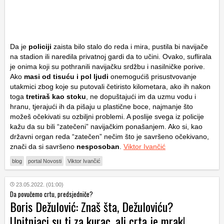
Da je
policiji
zaista bilo stalo do reda i mira, pustila bi navijače
na stadion ili naredila privatnoj gardi da to učini. Ovako, suflirala
je onima koji su pothranili navijačku srdžbu i nasilničke porive.
Ako
masi od tisuću i pol ljudi
onemogućiš prisustvovanje
utakmici zbog koje su putovali četiristo kilometara, ako ih nakon
toga
tretiraš kao stoku
, ne dopuštajući im da uzmu vodu i
hranu, tjerajući ih da pišaju u plastične boce, najmanje što
možeš očekivati su ozbiljni problemi. A poslije svega iz policije
kažu da su bili “zatečeni” navijačkim ponašanjem. Ako si, kao
državni organ reda “zatečen” nečim što je savršeno očekivano,
znači da si savršeno
nesposoban
.
Viktor Ivančić
blog
portal Novosti
Viktor Ivančić
23.05.2022. (01:00)
Da povučemo crtu, predsjedniče?
Boris Dežulović: Znaš šta, Dežuloviću?
Upitnjaci su ti za kurac, ali crta je mrak!