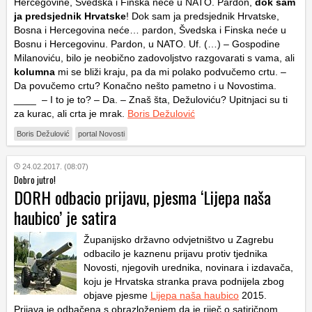
Hercegovine, Švedska i Finska neće u NATO. Pardon,
dok sam
ja predsjednik Hrvatske
! Dok sam ja predsjednik Hrvatske,
Bosna i Hercegovina neće… pardon, Švedska i Finska neće u
Bosnu i Hercegovinu. Pardon, u NATO. Uf. (…) – Gospodine
Milanoviću, bilo je neobično zadovoljstvo razgovarati s vama, ali
kolumna
mi se bliži kraju, pa da mi polako podvučemo crtu. –
Da povučemo crtu? Konačno nešto pametno i u Novostima.
____ – I to je to? – Da. – Znaš šta, Dežuloviću? Upitnjaci su ti
za kurac, ali crta je mrak.
Boris Dežulović
Boris Dežulović
portal Novosti
24.02.2017. (08:07)
Dobro jutro!
DORH odbacio prijavu, pjesma ‘Lijepa naša
haubico’ je satira
Županijsko državno odvjetništvo u Zagrebu
odbacilo je kaznenu prijavu protiv tjednika
Novosti, njegovih urednika, novinara i izdavača,
koju je Hrvatska stranka prava podnijela zbog
objave pjesme
Lijepa naša haubico
2015.
Prijava je odbačena s obrazloženjem da je riječ o satiričnom