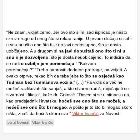
“Ne znam, vidjet ćemo. Jer ovo što si mi sad ispričao je nešto
skroz drugo od onog što si rekao ranije. U prvom slučaju si sebi
u snu priuštio ono što ti je na javi nedostupno, što je dosta
uobičajeno. A u drugom si
na javi dopuštaš ono što ti ni u
snu nije dozvoljeno
, što je dosta neuobičajeno. To indicira da
se radi
o ozbiljnijem poremećaju
.” “Kakvom
poremećaju?” “Treba napraviti dodatne pretrage, pa vidjeti. A
ovako otprve, rekao bih da tebe jebe to što
se osjećaš kao
Tuđman bez Tuđmanova vozila
.” (…) “Pa vidiš da već ne
možeš razlikovati što sanjaš, a što stvarno radiš, miješaju ti se
stvarnost i fikcija”, kaže dr. Grković. “Doveo si se u situaciju da,
kao predsjednik Hrvatske,
hoćeš sve ono što ne možeš, a
nećeš sve ono što bi mogao
. A pošto je to što bi mogao skoro
ništa, znači da hoćeš skoro sve.”
Viktor Ivančić
za Novosti
portal Novosti
Viktor Ivančić