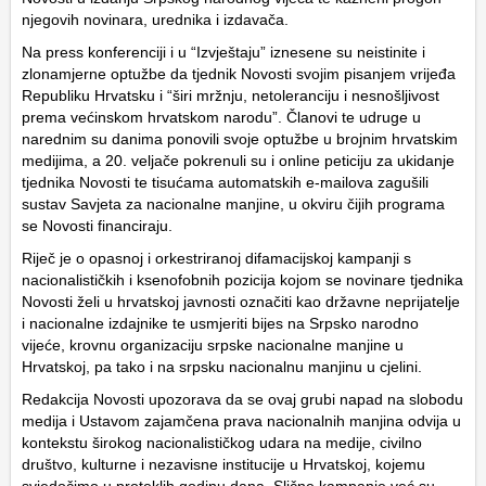
njegovih novinara, urednika i izdavača.
Na press konferenciji i u “Izvještaju” iznesene su neistinite i
zlonamjerne optužbe da tjednik Novosti svojim pisanjem vrijeđa
Republiku Hrvatsku i “širi mržnju, netoleranciju i nesnošljivost
prema većinskom hrvatskom narodu”. Članovi te udruge u
narednim su danima ponovili svoje optužbe u brojnim hrvatskim
medijima, a 20. veljače pokrenuli su i online peticiju za ukidanje
tjednika Novosti te tisućama automatskih e-mailova zagušili
sustav Savjeta za nacionalne manjine, u okviru čijih programa
se Novosti financiraju.
Riječ je o opasnoj i orkestriranoj difamacijskoj kampanji s
nacionalističkih i ksenofobnih pozicija kojom se novinare tjednika
Novosti želi u hrvatskoj javnosti označiti kao državne neprijatelje
i nacionalne izdajnike te usmjeriti bijes na Srpsko narodno
vijeće, krovnu organizaciju srpske nacionalne manjine u
Hrvatskoj, pa tako i na srpsku nacionalnu manjinu u cjelini.
Redakcija Novosti upozorava da se ovaj grubi napad na slobodu
medija i Ustavom zajamčena prava nacionalnih manjina odvija u
kontekstu širokog nacionalističkog udara na medije, civilno
društvo, kulturne i nezavisne institucije u Hrvatskoj, kojemu