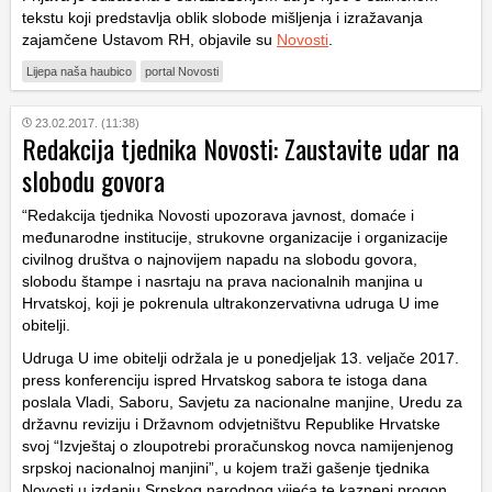
tekstu koji predstavlja oblik slobode mišljenja i izražavanja
zajamčene Ustavom RH, objavile su
Novosti
.
Lijepa naša haubico
portal Novosti
23.02.2017. (11:38)
Redakcija tjednika Novosti: Zaustavite udar na
slobodu govora
“Redakcija tjednika Novosti upozorava javnost, domaće i
međunarodne institucije, strukovne organizacije i organizacije
civilnog društva o najnovijem napadu na slobodu govora,
slobodu štampe i nasrtaju na prava nacionalnih manjina u
Hrvatskoj, koji je pokrenula ultrakonzervativna udruga U ime
obitelji.
Udruga U ime obitelji održala je u ponedjeljak 13. veljače 2017.
press konferenciju ispred Hrvatskog sabora te istoga dana
poslala Vladi, Saboru, Savjetu za nacionalne manjine, Uredu za
državnu reviziju i Državnom odvjetništvu Republike Hrvatske
svoj “Izvještaj o zloupotrebi proračunskog novca namijenjenog
srpskoj nacionalnoj manjini”, u kojem traži gašenje tjednika
Novosti u izdanju Srpskog narodnog vijeća te kazneni progon