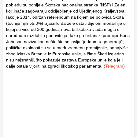
pobjedu su odnijele Škotska nacionalna stranka (NSP) i Zeleni,
koji inače zagovaraju odcijepljenje od Ujedinjenog Kraljevstva.
Iako je 2014. održan referendum na kojem se polovica Škota
(točnije njih 55,3%) izjasnilo da žele ostati dijelom monarhije u
kojoj su više od 300 godina, nova bi škotska vlada mogla u
narednom razdoblju ponoviti ga. Iako ga britanski premijer Boris
Johnson naziva kao nešto što se javlja “jednom u generaciji”,
političke okolnosti su se u međuvremenu promijenile, ponajviše
zbog izlaska Britanije iz Europske unije, s čime Škoti izgledno i
nisu najsretniji, što pokazuje zastava Europske unije koja je i
dalje ostala vijoriti na zgradi škotskog parlamenta. (
Telegram
)