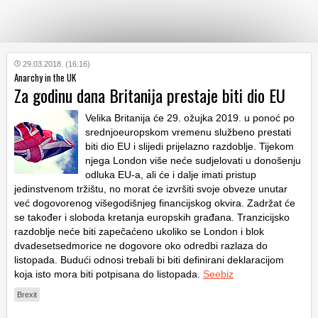
KATEGORIJE
29.03.2018. (16:16)
Anarchy in the UK
Za godinu dana Britanija prestaje biti dio EU
HRVATSKI
WEB
Velika Britanija će 29. ožujka 2019. u ponoć po
srednjoeuropskom vremenu službeno prestati
biti dio EU i slijedi prijelazno razdoblje. Tijekom
njega London više neće sudjelovati u donošenju
odluka EU-a, ali će i dalje imati pristup
jedinstvenom tržištu, no morat će izvršiti svoje obveze unutar
već dogovorenog višegodišnjeg financijskog okvira. Zadržat će
se također i sloboda kretanja europskih građana. Tranzicijsko
razdoblje neće biti zapečaćeno ukoliko se London i blok
dvadesetsedmorice ne dogovore oko odredbi razlaza do
listopada. Budući odnosi trebali bi biti definirani deklaracijom
koja isto mora biti potpisana do listopada.
Seebiz
Brexit