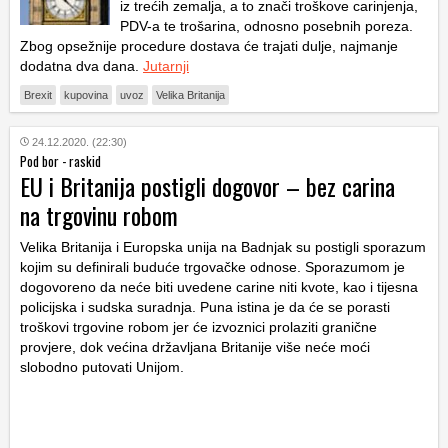
iz trećih zemalja, a to znači troškove carinjenja,
PDV-a te trošarina, odnosno posebnih poreza.
Zbog opsežnije procedure dostava će trajati dulje, najmanje
dodatna dva dana.
Jutarnji
Brexit
kupovina
uvoz
Velika Britanija
24.12.2020. (22:30)
Pod bor - raskid
EU i Britanija postigli dogovor – bez carina
na trgovinu robom
Velika Britanija i Europska unija na Badnjak su postigli sporazum
kojim su definirali buduće trgovačke odnose. Sporazumom je
dogovoreno da neće biti uvedene carine niti kvote, kao i tijesna
policijska i sudska suradnja. Puna istina je da će se porasti
troškovi trgovine robom jer će izvoznici prolaziti granične
provjere, dok većina državljana Britanije više neće moći
slobodno putovati Unijom.