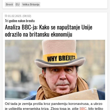
Brexit
EU
Velika Britanija
01.02.2023. (08:02)
Tri godine nakon brexita
Analiza BBC-ja: Kako se napuštanje Unije
odrazilo na britansku ekonomiju
Od tada je zemlja prošla kroz pandemiju koronavirusa, a ubrzo
je uslijedila energetska kriza. Zbog toga je, piše
BBC
, bilo teško