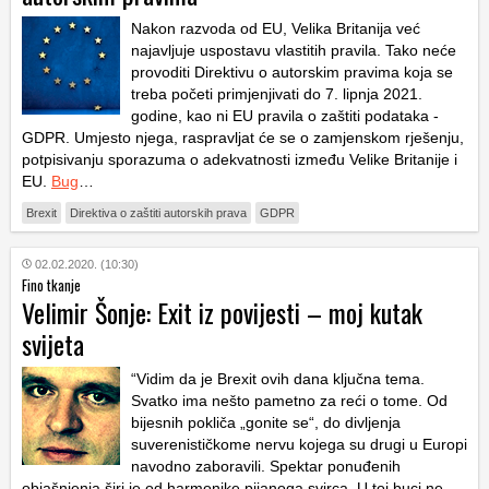
Nakon razvoda od EU, Velika Britanija već
najavljuje uspostavu vlastitih pravila. Tako neće
provoditi Direktivu o autorskim pravima koja se
treba početi primjenjivati do 7. lipnja 2021.
godine, kao ni EU pravila o zaštiti podataka -
GDPR. Umjesto njega, raspravljat će se o zamjenskom rješenju,
potpisivanju sporazuma o adekvatnosti između Velike Britanije i
EU.
Bug
…
Brexit
Direktiva o zaštiti autorskih prava
GDPR
02.02.2020. (10:30)
Fino tkanje
Velimir Šonje: Exit iz povijesti – moj kutak
svijeta
“Vidim da je Brexit ovih dana ključna tema.
Svatko ima nešto pametno za reći o tome. Od
bijesnih pokliča „gonite se“, do divljenja
suverenističkome nervu kojega su drugi u Europi
navodno zaboravili. Spektar ponuđenih
objašnjenja širi je od harmonike pijanoga svirca. U toj buci ne