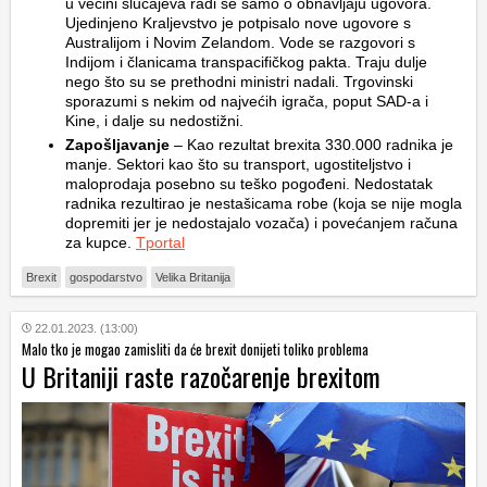
u većini slučajeva radi se samo o obnavljaju ugovora.
Ujedinjeno Kraljevstvo je potpisalo nove ugovore s
Australijom i Novim Zelandom. Vode se razgovori s
Indijom i članicama transpacifičkog pakta. Traju dulje
nego što su se prethodni ministri nadali. Trgovinski
sporazumi s nekim od najvećih igrača, poput SAD-a i
Kine, i dalje su nedostižni.
Zapošljavanje
– Kao rezultat brexita 330.000 radnika je
manje. Sektori kao što su transport, ugostiteljstvo i
maloprodaja posebno su teško pogođeni. Nedostatak
radnika rezultirao je nestašicama robe (koja se nije mogla
dopremiti jer je nedostajalo vozača) i povećanjem računa
za kupce.
Tportal
Brexit
gospodarstvo
Velika Britanija
22.01.2023. (13:00)
Malo tko je mogao zamisliti da će brexit donijeti toliko problema
U Britaniji raste razočarenje brexitom