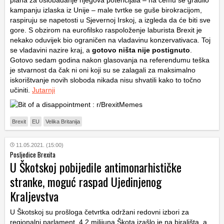
plana za oslobađanje njegova potencijala – na čemu se gradilo
kampanju izlaska iz Unije – male tvrtke se guše birokracijom,
raspiruju se napetosti u Sjevernoj Irskoj, a izgleda da će biti sve
gore. S obzirom na eurofilsko raspoloženje laburista Brexit je
nekako oduvijek bio ograničen na vladavinu konzervativaca. Toj
se vladavini nazire kraj, a
gotovo ništa nije postignuto
.
Gotovo sedam godina nakon glasovanja na referendumu teška
je stvarnost da čak ni oni koji su se zalagali za maksimalno
iskorištvanje novih sloboda nikada nisu shvatili kako to točno
učiniti.
Jutarnji
Brexit
EU
Velika Britanija
11.05.2021. (15:00)
Posljedice Brexita
U Škotskoj pobijedile antimonarhističke
stranke, moguć raspad Ujedinjenog
Kraljevstva
U Škotskoj su prošloga četvrtka održani redovni izbori za
regionalni parlament. 4,2 milijuna Škota izašlo je na birališta, a