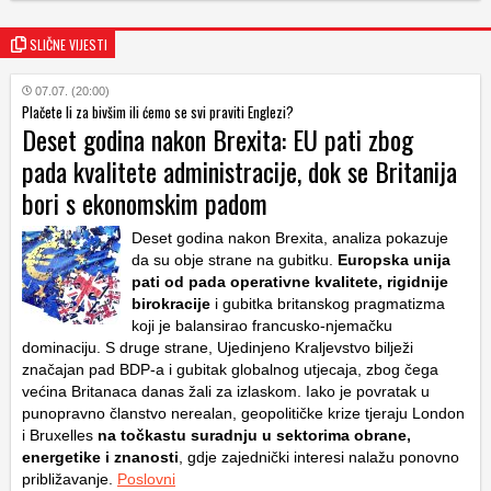
SLIČNE VIJESTI
07.07. (20:00)
Plačete li za bivšim ili ćemo se svi praviti Englezi?
Deset godina nakon Brexita: EU pati zbog
pada kvalitete administracije, dok se Britanija
bori s ekonomskim padom
Deset godina nakon Brexita, analiza pokazuje
da su obje strane na gubitku.
Europska unija
pati od pada operativne kvalitete, rigidnije
birokracije
i gubitka britanskog pragmatizma
koji je balansirao francusko-njemačku
dominaciju. S druge strane, Ujedinjeno Kraljevstvo bilježi
značajan pad BDP-a i gubitak globalnog utjecaja, zbog čega
većina Britanaca danas žali za izlaskom. Iako je povratak u
punopravno članstvo nerealan, geopolitičke krize tjeraju London
i Bruxelles
na točkastu suradnju u sektorima obrane,
energetike i znanosti
, gdje zajednički interesi nalažu ponovno
približavanje.
Poslovni