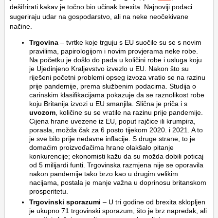
dešifrirati kakav je točno bio učinak brexita. Najnoviji podaci
sugeriraju udar na gospodarstvo, ali na neke neočekivane
načine.
Trgovina
– tvrtke koje trguju s EU suočile su se s novim
pravilima, papirologijom i novim provjerama neke robe.
Na početku je došlo do pada u količini robe i usluga koju
je Ujedinjeno Kraljevstvo izvezlo u EU. Nakon što su
riješeni početni problemi opseg izvoza vratio se na razinu
prije pandemije, prema službenim podacima. Studija o
carinskim klasifikacijama pokazuje da se raznolikost robe
koju Britanija izvozi u EU smanjila. Slična je priča i s
uvozom
, količine su se vratile na razinu prije pandemije.
Cijena hrane uvezene iz EU, poput rajčice ili krumpira,
porasla, možda čak za 6 posto tijekom 2020. i 2021. A to
je sve bilo prije nedavne inflacije. S druge strane, to je
domaćim proizvođačima hrane olakšalo pitanje
konkurencije; ekonomisti kažu da su možda dobili poticaj
od 5 milijardi funti. Trgovinska razmjena nije se oporavila
nakon pandemije tako brzo kao u drugim velikim
nacijama, postala je manje važna u doprinosu britanskom
prosperitetu.
Trgovinski sporazumi
– U tri godine od brexita sklopljen
je ukupno 71 trgovinski sporazum, što je brz napredak, ali