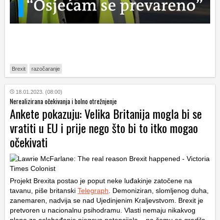
Brexit
razočaranje
18.01.2023. (08:00)
Nerealizirana očekivanja i bolno otrežnjenje
Ankete pokazuju: Velika Britanija mogla bi se
vratiti u EU i prije nego što bi to itko mogao
očekivati
Projekt Brexita postao je poput neke luđakinje zatočene na
tavanu, piše britanski
Telegraph
. Demoniziran, slomljenog duha,
zanemaren, nadvija se nad Ujedinjenim Kraljevstvom. Brexit je
pretvoren u nacionalnu psihodramu. Vlasti nemaju nikakvog