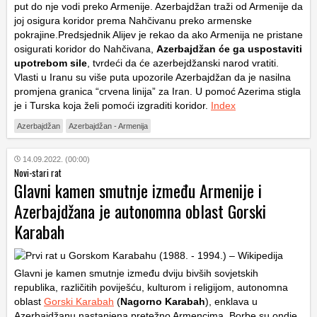
put do nje vodi preko Armenije. Azerbajdžan traži od Armenije da
joj osigura koridor prema Nahčivanu preko armenske
pokrajine.Predsjednik Alijev je rekao da ako Armenija ne pristane
osigurati koridor do Nahčivana,
Azerbajdžan će ga uspostaviti
upotrebom sile
, tvrdeći da će azerbejdžanski narod vratiti.
Vlasti u Iranu su više puta upozorile Azerbajdžan da je nasilna
promjena granica “crvena linija” za Iran. U pomoć Azerima stigla
je i Turska koja želi pomoći izgraditi koridor.
Index
Azerbajdžan
Azerbajdžan - Armenija
14.09.2022. (00:00)
Novi-stari rat
Glavni kamen smutnje između Armenije i
Azerbajdžana je autonomna oblast Gorski
Karabah
Glavni je kamen smutnje između dviju bivših sovjetskih
republika, različitih poviješću, kulturom i religijom, autonomna
oblast
Gorski Karabah
(
Nagorno Karabah
), enklava u
Azerbajdžanu nastanjena pretežno Armencima. Borbe su ondje