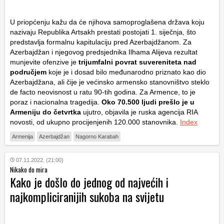
U priopćenju kažu da će njihova samoproglašena država koju
nazivaju Republika Artsakh prestati postojati 1. siječnja, što
predstavlja formalnu kapitulaciju pred Azerbajdžanom. Za
Azerbajdžan i njegovog predsjednika Ilhama Alijeva rezultat
munjevite ofenzive je
trijumfalni povrat suvereniteta nad
područjem
koje je i dosad bilo međunarodno priznato kao dio
Azerbajdžana, ali čije je većinsko armensko stanovništvo steklo
de facto neovisnost u ratu 90-tih godina. Za Armence, to je
poraz i nacionalna tragedija.
Oko 70.500 ljudi prešlo je u
Armeniju do četvrtka
ujutro, objavila je ruska agencija RIA
novosti, od ukupno procijenjenih 120.000 stanovnika.
Index
Armenija
Azerbajdžan
Nagorno Karabah
07.11.2022. (21:00)
Nikako do mira
Kako je došlo do jednog od najvećih i
najkompliciranijih sukoba na svijetu