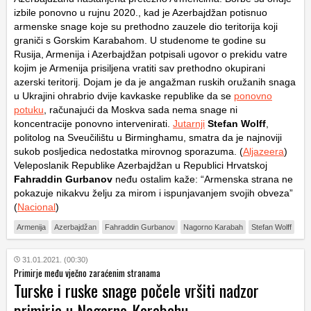
izbile ponovno u rujnu 2020., kad je Azerbajdžan potisnuo
armenske snage koje su prethodno zauzele dio teritorija koji
graniči s Gorskim Karabahom. U studenome te godine su
Rusija, Armenija i Azerbajdžan potpisali ugovor o prekidu vatre
kojim je Armenija prisiljena vratiti sav prethodno okupirani
azerski teritorij. Dojam je da je angažman ruskih oružanih snaga
u Ukrajini ohrabrio dvije kavkaske republike da se
ponovno
potuku
, računajući da Moskva sada nema snage ni
koncentracije ponovno intervenirati.
Jutarnji
Stefan Wolff
,
politolog na Sveučilištu u Birminghamu, smatra da je najnoviji
sukob posljedica nedostatka mirovnog sporazuma. (
Aljazeera
)
Veleposlanik Republike Azerbajdžan u Republici Hrvatskoj
Fahraddin Gurbanov
neđu ostalim kaže: “Armenska strana ne
pokazuje nikakvu želju za mirom i ispunjavanjem svojih obveza”
(
Nacional
)
Armenija
Azerbajdžan
Fahraddin Gurbanov
Nagorno Karabah
Stefan Wolff
31.01.2021. (00:30)
Primirje među vječno zaraćenim stranama
Turske i ruske snage počele vršiti nadzor
primirja u Nagorno-Karabahu