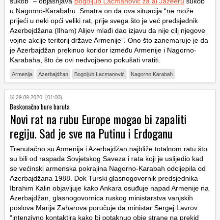
sukob” – objašnjava
Bogoljub Lacmanović za al Jazeeru
sukob
u Nagorno-Karabahu. Smatra on da ova situacija “ne može
prijeći u neki opći veliki rat, prije svega što je već predsjednik
Azerbejdžana (Ilham) Alijev mlađi dao izjavu da nije cilj njegove
vojne akcije teritorij države Armenije”. Ono što zanemaruje je da
je Azerbajdžan prekinuo koridor između Armenije i Nagorno-
Karabaha, što će ovi nedvojbeno pokušati vratiti.
Armenija
Azerbajdžan
Bogoljub Lacmanović
Nagorno Karabah
29.09.2020. (01:00)
Beskonačno bure baruta
Novi rat na rubu Europe mogao bi zapaliti
regiju. Sad je sve na Putinu i Erdoganu
Trenutačno su Armenija i Azerbajdžan najbliže totalnom ratu što
su bili od raspada Sovjetskog Saveza i rata koji je uslijedio kad
se većinski armenska pokrajina Nagorno-Karabah odcijepila od
Azerbajdžana 1988. Dok Turski glasnogovornik predsjednika
Ibrahim Kalin objavljuje kako Ankara osuđuje napad Armenije na
Azerbajdžan, glasnogovornica ruskog ministarstva vanjskih
poslova Marija Zaharova poručuje da ministar Sergej Lavrov
“intenzivno kontaktira kako bi potaknuo obje strane na prekid