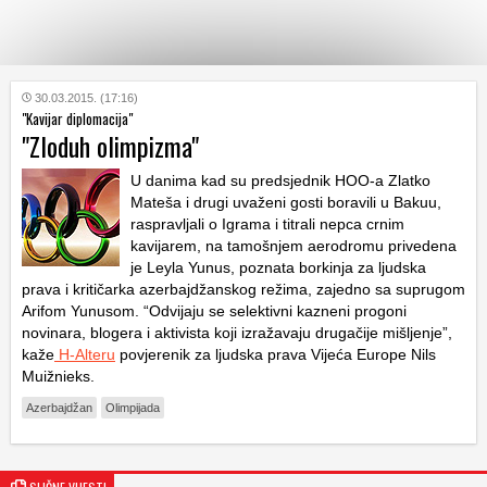
KATEGORIJE
30.03.2015. (17:16)
"Kavijar diplomacija"
"Zloduh olimpizma"
HRVATSKI
WEB
U danima kad su predsjednik HOO-a Zlatko
Mateša i drugi uvaženi gosti boravili u Bakuu,
raspravljali o Igrama i titrali nepca crnim
kavijarem, na tamošnjem aerodromu privedena
je Leyla Yunus, poznata borkinja za ljudska
prava i kritičarka azerbajdžanskog režima, zajedno sa suprugom
Arifom Yunusom. “Odvijaju se selektivni kazneni progoni
novinara, blogera i aktivista koji izražavaju drugačije mišljenje”,
kaže
H-Alteru
povjerenik za ljudska prava Vijeća Europe Nils
Muižnieks.
Azerbajdžan
Olimpijada