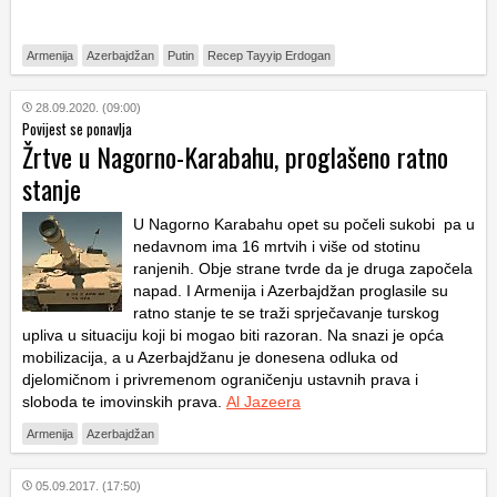
Armenija
Azerbajdžan
Putin
Recep Tayyip Erdogan
28.09.2020. (09:00)
Povijest se ponavlja
Žrtve u Nagorno-Karabahu, proglašeno ratno
stanje
U Nagorno Karabahu opet su počeli sukobi pa u
nedavnom ima 16 mrtvih i više od stotinu
ranjenih. Obje strane tvrde da je druga započela
napad. I Armenija i Azerbajdžan proglasile su
ratno stanje te se traži sprječavanje turskog
upliva u situaciju koji bi mogao biti razoran. Na snazi je opća
mobilizacija, a u Azerbajdžanu je donesena odluka od
djelomičnom i privremenom ograničenju ustavnih prava i
sloboda te imovinskih prava.
Al Jazeera
Armenija
Azerbajdžan
05.09.2017. (17:50)