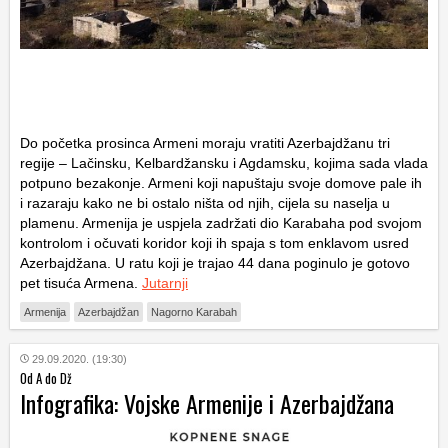
Do početka prosinca Armeni moraju vratiti Azerbajdžanu tri
regije – Lačinsku, Kelbardžansku i Agdamsku, kojima sada vlada
potpuno bezakonje. Armeni koji napuštaju svoje domove pale ih
i razaraju kako ne bi ostalo ništa od njih, cijela su naselja u
plamenu. Armenija je uspjela zadržati dio Karabaha pod svojom
kontrolom i očuvati koridor koji ih spaja s tom enklavom usred
Azerbajdžana. U ratu koji je trajao 44 dana poginulo je gotovo
pet tisuća Armena.
Jutarnji
Armenija
Azerbajdžan
Nagorno Karabah
29.09.2020. (19:30)
Od A do Dž
Infografika: Vojske Armenije i Azerbajdžana