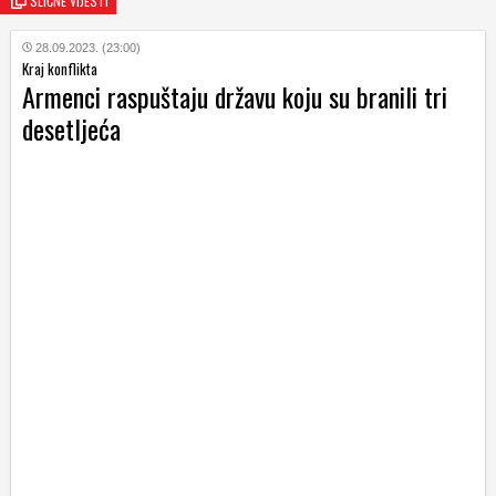
SLIČNE VIJESTI
28.09.2023. (23:00)
Kraj konflikta
Armenci raspuštaju državu koju su branili tri
desetljeća