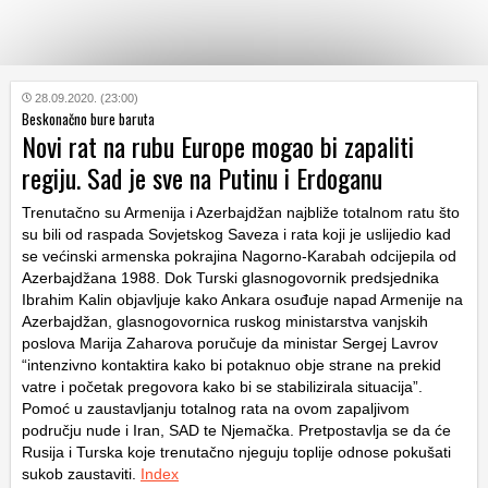
KATEGORIJE
28.09.2020. (23:00)
Beskonačno bure baruta
Novi rat na rubu Europe mogao bi zapaliti
HRVATSKI
regiju. Sad je sve na Putinu i Erdoganu
WEB
Trenutačno su Armenija i Azerbajdžan najbliže totalnom ratu što
su bili od raspada Sovjetskog Saveza i rata koji je uslijedio kad
se većinski armenska pokrajina Nagorno-Karabah odcijepila od
Azerbajdžana 1988. Dok Turski glasnogovornik predsjednika
Ibrahim Kalin objavljuje kako Ankara osuđuje napad Armenije na
Azerbajdžan, glasnogovornica ruskog ministarstva vanjskih
poslova Marija Zaharova poručuje da ministar Sergej Lavrov
“intenzivno kontaktira kako bi potaknuo obje strane na prekid
vatre i početak pregovora kako bi se stabilizirala situacija”.
Pomoć u zaustavljanju totalnog rata na ovom zapaljivom
području nude i Iran, SAD te Njemačka. Pretpostavlja se da će
Rusija i Turska koje trenutačno njeguju toplije odnose pokušati
sukob zaustaviti.
Index