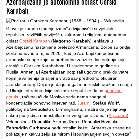
Azerbajdžana je autonomna oblast Gorski
Karabah
Glavni je kamen smutnje između dviju bivših sovjetskih
republika, različitih poviješću, kulturom i religijom, autonomna
oblast
Gorski Karabah
(
Nagorno Karabah
), enklava u
Azerbajdžanu nastanjena pretežno Armencima. Borbe su ondje
izbile ponovno u rujnu 2020., kad je Azerbajdžan potisnuo
armenske snage koje su prethodno zauzele dio teritorija koji
graniči s Gorskim Karabahom. U studenome te godine su
Rusija, Armenija i Azerbajdžan potpisali ugovor o prekidu vatre
kojim je Armenija prisiljena vratiti sav prethodno okupirani
azerski teritorij. Dojam je da je angažman ruskih oružanih snaga
u Ukrajini ohrabrio dvije kavkaske republike da se
ponovno
potuku
, računajući da Moskva sada nema snage ni
koncentracije ponovno intervenirati.
Jutarnji
Stefan Wolff
,
politolog na Sveučilištu u Birminghamu, smatra da je najnoviji
sukob posljedica nedostatka mirovnog sporazuma. (
Aljazeera
)
Veleposlanik Republike Azerbajdžan u Republici Hrvatskoj
Fahraddin Gurbanov
neđu ostalim kaže: “Armenska strana ne
pokazuje nikakvu želju za mirom i ispunjavanjem svojih obveza”