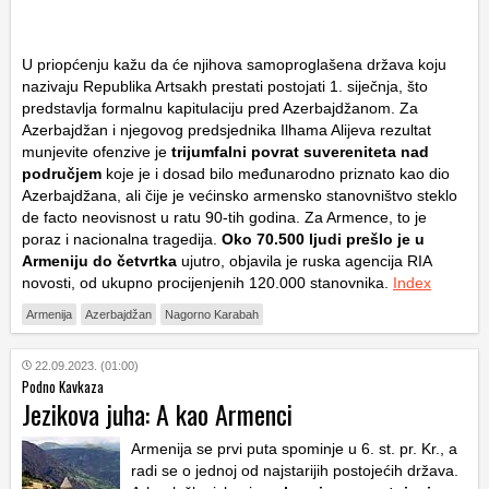
U priopćenju kažu da će njihova samoproglašena država koju
nazivaju Republika Artsakh prestati postojati 1. siječnja, što
predstavlja formalnu kapitulaciju pred Azerbajdžanom. Za
Azerbajdžan i njegovog predsjednika Ilhama Alijeva rezultat
munjevite ofenzive je
trijumfalni povrat suvereniteta nad
područjem
koje je i dosad bilo međunarodno priznato kao dio
Azerbajdžana, ali čije je većinsko armensko stanovništvo steklo
de facto neovisnost u ratu 90-tih godina. Za Armence, to je
poraz i nacionalna tragedija.
Oko 70.500 ljudi prešlo je u
Armeniju do četvrtka
ujutro, objavila je ruska agencija RIA
novosti, od ukupno procijenjenih 120.000 stanovnika.
Index
Armenija
Azerbajdžan
Nagorno Karabah
22.09.2023. (01:00)
Podno Kavkaza
Jezikova juha: A kao Armenci
Armenija se prvi puta spominje u 6. st. pr. Kr., a
radi se o jednoj od najstarijih postojećih država.