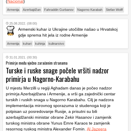
(
Nacional
)
Armenija
Azerbajdžan
Fahraddin Gurbanov
Nagorno Karabah
Stefan Wolff
25.08.2022. (08:00)
Armenski kuhar iz Ukrajine utočište našao u Hrvatskoj
gdje sprema hit jela iz rodne Armenije
Armenija
kuhari
kuhinja
kulinarstvo
31.01.2021. (00:30)
Primirje među vječno zaraćenim stranama
Turske i ruske snage počele vršiti nadzor
primirja u Nagorno-Karabahu
U mjestu Merzilli u regiji Aghadam danas je počeo nadzor
primirja Azerbajdžana i Armenije, a vrši ga zajednički centar
turskih i ruskih snaga u Nagorno Karabahu. Cilj je nadzora
implementacija mirovnog sporazuma iz studenoga koji je
potpisan uz posredovanje Rusije, a prisutni su bili
azerbajdžanski ministar obrane Zekir Hasanov i zamjenik
turskog ministra obrane Yunus Emre Karaos te zamjenik
resornog ruskog ministra Alexander Fomin.
Al Jazeera