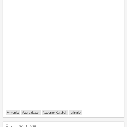
Armenija
Azerbajdžan
Nagorno Karabah
primirje
17.11.2020. (19:30)