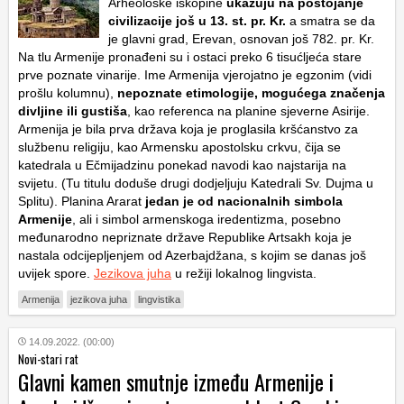
Arheološke iskopine
ukazuju na postojanje
civilizacije još u 13. st. pr. Kr.
a smatra se da
je glavni grad, Erevan, osnovan još 782. pr. Kr.
Na tlu Armenije pronađeni su i ostaci preko 6 tisućljeća stare
prve poznate vinarije. Ime Armenija vjerojatno je egzonim (vidi
prošlu kolumnu),
nepoznate etimologije, mogućega značenja
divljine ili gustiša
, kao referenca na planine sjeverne Asirije.
Armenija je bila prva država koja je proglasila kršćanstvo za
službenu religiju, kao Armensku apostolsku crkvu, čija se
katedrala u Ečmijadzinu ponekad navodi kao najstarija na
svijetu. (Tu titulu doduše drugi dodjeljuju Katedrali Sv. Dujma u
Splitu). Planina Ararat
jedan je od nacionalnih simbola
Armenije
, ali i simbol armenskoga iredentizma, posebno
međunarodno nepriznate države Republike Artsakh koja je
nastala odcijepljenjem od Azerbajdžana, s kojim se danas još
uvijek spore.
Jezikova juha
u režiji lokalnog lingvista.
Armenija
jezikova juha
lingvistika
14.09.2022. (00:00)
Novi-stari rat
Glavni kamen smutnje između Armenije i