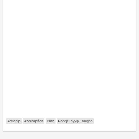
Armenija
Azerbajdžan
Putin
Recep Tayyip Erdogan