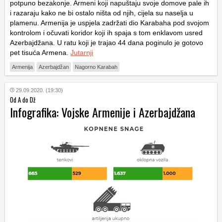
potpuno bezakonje. Armeni koji napuštaju svoje domove pale ih
i razaraju kako ne bi ostalo ništa od njih, cijela su naselja u
plamenu. Armenija je uspjela zadržati dio Karabaha pod svojom
kontrolom i očuvati koridor koji ih spaja s tom enklavom usred
Azerbajdžana. U ratu koji je trajao 44 dana poginulo je gotovo
pet tisuća Armena.
Jutarnji
Armenija
Azerbajdžan
Nagorno Karabah
29.09.2020. (19:30)
Od A do Dž
Infografika: Vojske Armenije i Azerbajdžana