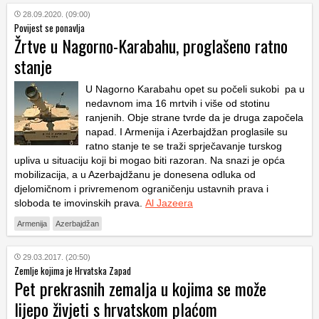
28.09.2020. (09:00)
Povijest se ponavlja
Žrtve u Nagorno-Karabahu, proglašeno ratno
stanje
U Nagorno Karabahu opet su počeli sukobi pa u
nedavnom ima 16 mrtvih i više od stotinu
ranjenih. Obje strane tvrde da je druga započela
napad. I Armenija i Azerbajdžan proglasile su
ratno stanje te se traži sprječavanje turskog
upliva u situaciju koji bi mogao biti razoran. Na snazi je opća
mobilizacija, a u Azerbajdžanu je donesena odluka od
djelomičnom i privremenom ograničenju ustavnih prava i
sloboda te imovinskih prava.
Al Jazeera
Armenija
Azerbajdžan
29.03.2017. (20:50)
Zemlje kojima je Hrvatska Zapad
Pet prekrasnih zemalja u kojima se može
lijepo živjeti s hrvatskom plaćom