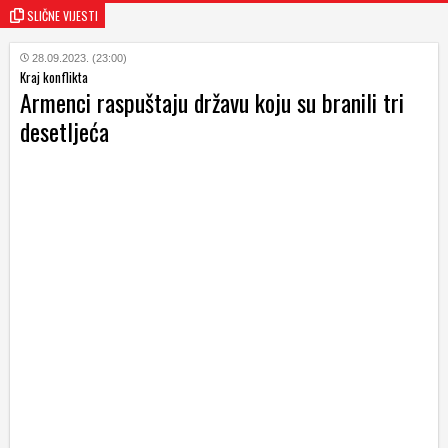
SLIČNE VIJESTI
28.09.2023. (23:00)
Kraj konflikta
Armenci raspuštaju državu koju su branili tri
desetljeća