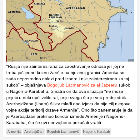
“Rusija nije zainteresirana za zaoštravanje odnosa jer joj ne
treba još jedno krizno žarište na njezinoj granici. Amerika se
sada neposredno nalazi pred izbore i nije zainteresirana za taj
sukob” – objašnjava
Bogoljub Lacmanović za al Jazeeru
sukob
u Nagorno-Karabahu. Smatra on da ova situacija “ne može
prijeći u neki opći veliki rat, prije svega što je već predsjednik
Azerbejdžana (Ilham) Alijev mlađi dao izjavu da nije cilj njegove
vojne akcije teritorij države Armenije”. Ono što zanemaruje je da
je Azerbajdžan prekinuo koridor između Armenije i Nagorno-
Karabaha, što će ovi nedvojbeno pokušati vratiti.
Armenija
Azerbajdžan
Bogoljub Lacmanović
Nagorno Karabah