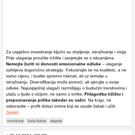
Za uspješno investiranje ključni su strpljenje, istraživanje i vizija.
Prije ulaganja proučite tržište i savjetujte se s iskusnijima.
Nemojte žuriti ni donositi emocionalne odluke
– ulaganje
zahtijeva dugoročnu strategiju. Fokusirajte se na kvalitetu, a ne
samo cijenu, i budite spremni riskirati, ali uz temelje u
istraživanju. Diversifikacija može pomoći, ali vjerujte u svoje
odluke. Najuspješniji ulagači razmišljaju o budućim trendovima i
ulažu u ljude s vizijom, ne samo u tvrtke
. Prilagodba tržištu i
prepoznavanje prilika također su važni
. Na kraju, ne
zaboravite – profit dolazi onima koji se usude čekati i učiti.
Savjeti
investiranje
Sanja Bubalo
ulaganje