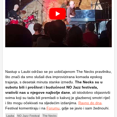
Nastup u Laubi održao se po uobičajenom The Necks pravilniku,
što znači da smo slušali dva improvizirana komada epskog
trajanja, s desetak minuta stanke između.
The Necks su u
subotu bili i prošlost i budućnost NO Jazz festivala,
vrativši nas u njegove najbolje dane
, ali istodobno objasnivši
svima koji su tada bili premladi o kakvoj je glazbenoj smotri riječ
i što mogu očekivati na sljedećim izdanjima.
Ravno do dna
.
Festival komentiraju i na
Forumu
, gdje se javio i sam žednouhi.
Lauba
NO Jazz Festival
The Necks