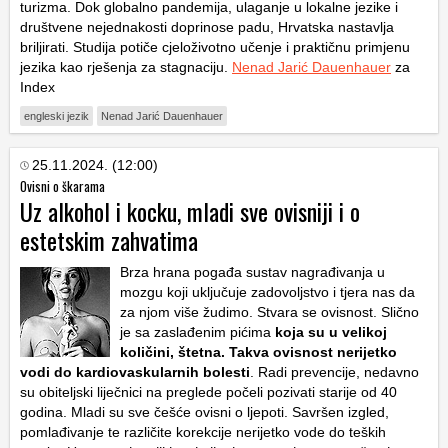
turizma. Dok globalno pandemija, ulaganje u lokalne jezike i
društvene nejednakosti doprinose padu, Hrvatska nastavlja
briljirati. Studija potiče cjeloživotno učenje i praktičnu primjenu
jezika kao rješenja za stagnaciju.
Nenad Jarić Dauenhauer
za
Index
engleski jezik
Nenad Jarić Dauenhauer
25.11.2024. (12:00)
Ovisni o škarama
Uz alkohol i kocku, mladi sve ovisniji i o
estetskim zahvatima
Brza hrana pogađa sustav nagrađivanja u
mozgu koji uključuje zadovoljstvo i tjera nas da
za njom više žudimo. Stvara se ovisnost. Slično
je sa zaslađenim pićima
koja su u velikoj
količini, štetna. Takva ovisnost nerijetko
vodi do kardiovaskularnih bolesti
. Radi prevencije, nedavno
su obiteljski liječnici na preglede počeli pozivati starije od 40
godina. Mladi su sve češće ovisni o ljepoti. Savršen izgled,
pomlađivanje te različite korekcije nerijetko vode do teških