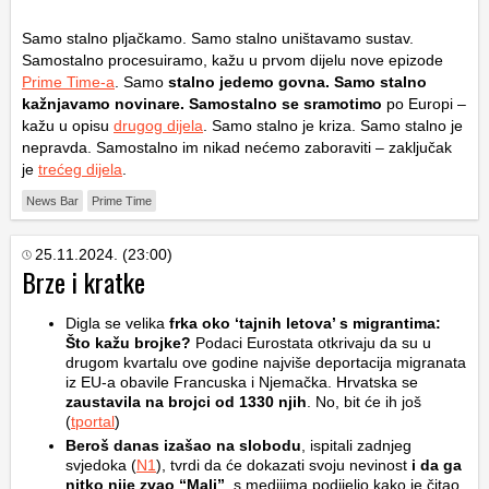
Samo stalno pljačkamo. Samo stalno uništavamo sustav.
Samostalno procesuiramo, kažu u prvom dijelu nove epizode
Prime Time-a
. Samo
stalno jedemo govna. Samo stalno
kažnjavamo novinare. Samostalno se sramotimo
po Europi –
kažu u opisu
drugog dijela
. Samo stalno je kriza. Samo stalno je
nepravda. Samostalno im nikad nećemo zaboraviti – zaključak
je
trećeg dijela
.
News Bar
Prime Time
25.11.2024. (23:00)
Brze i kratke
Digla se velika
frka oko ‘tajnih letova’ s migrantima:
Što kažu brojke?
Podaci Eurostata otkrivaju da su u
drugom kvartalu ove godine najviše deportacija migranata
iz EU-a obavile Francuska i Njemačka. Hrvatska se
zaustavila na brojci od 1330 njih
. No, bit će ih još
(
tportal
)
Beroš danas izašao na slobodu
, ispitali zadnjeg
svjedoka (
N1
), tvrdi da će dokazati svoju nevinost
i da ga
nitko nije zvao “Mali”
, s medijima podijelio kako je čitao