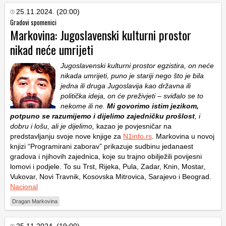
25.11.2024. (20:00)
Gradovi spomenici
Markovina: Jugoslavenski kulturni prostor
nikad neće umrijeti
Jugoslavenski kulturni prostor egzistira, on neće
nikada umrijeti, puno je stariji nego što je bila
jedna ili druga Jugoslavija kao državna ili
politička ideja, on će preživjeti – sviđalo se to
nekome ili ne.
Mi govorimo istim jezikom,
potpuno se razumijemo i dijelimo zajedničku prošlost
, i
dobru i lošu, ali je dijelimo,
kazao je povjesničar na
predstavljanju svoje nove knjige za
N1info.rs
. Markovina u novoj
knjizi “Programirani zaborav” prikazuje sudbinu jedanaest
gradova i njihovih zajednica, koje su trajno obilježili povijesni
lomovi i podjele. To su Trst, Rijeka, Pula, Zadar, Knin, Mostar,
Vukovar, Novi Travnik, Kosovska Mitrovica, Sarajevo i Beograd.
Nacional
Dragan Markovina
25.11.2024. (19:00)