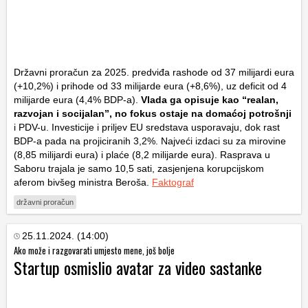
Državni proračun za 2025. predviđa rashode od 37 milijardi eura
(+10,2%) i prihode od 33 milijarde eura (+8,6%), uz deficit od 4
milijarde eura (4,4% BDP-a).
Vlada ga opisuje kao “realan,
razvojan i socijalan”, no fokus ostaje na domaćoj potrošnji
i PDV-u. Investicije i priljev EU sredstava usporavaju, dok rast
BDP-a pada na projiciranih 3,2%. Najveći izdaci su za mirovine
(8,85 milijardi eura) i plaće (8,2 milijarde eura). Rasprava u
Saboru trajala je samo 10,5 sati, zasjenjena korupcijskom
aferom bivšeg ministra Beroša.
Faktograf
državni proračun
25.11.2024. (14:00)
Ako može i razgovarati umjesto mene, još bolje
Startup osmislio avatar za video sastanke