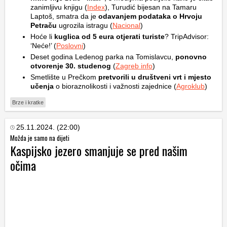
zanimljivu knjigu (
Index
), Turudić bijesan na Tamaru
Laptoš, smatra da je
odavanjem podataka o Hrvoju
Petraču
ugrozila istragu (
Nacional
)
Hoće li
kuglica od 5 eura otjerati turiste
? TripAdvisor:
‘Neće!’ (
Poslovni
)
Deset godina Ledenog parka na Tomislavcu,
ponovno
otvorenje 30. studenog
(
Zagreb info
)
Smetlište u Prečkom
pretvorili u društveni vrt i mjesto
učenja
o bioraznolikosti i važnosti zajednice (
Agroklub
)
Brze i kratke
25.11.2024. (22:00)
Možda je samo na dijeti
Kaspijsko jezero smanjuje se pred našim
očima