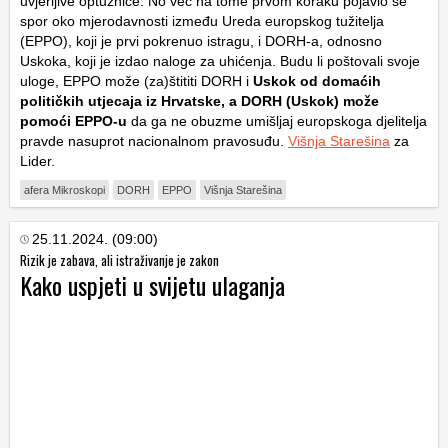
uvjerljive optužnice. No već na tome prvom koraku pojavio se
spor oko mjerodavnosti između Ureda europskog tužitelja
(EPPO), koji je prvi pokrenuo istragu, i DORH-a, odnosno
Uskoka, koji je izdao naloge za uhićenja. Budu li poštovali svoje
uloge, EPPO može (za)štititi DORH i
Uskok od domaćih
političkih utjecaja iz Hrvatske, a DORH (Uskok) može
pomoći EPPO-u
da ga ne obuzme umišljaj europskoga djelitelja
pravde nasuprot nacionalnom pravosuđu.
Višnja Starešina
za
Lider.
afera Mikroskopi
DORH
EPPO
Višnja Starešina
25.11.2024. (09:00)
Rizik je zabava, ali istraživanje je zakon
Kako uspjeti u svijetu ulaganja