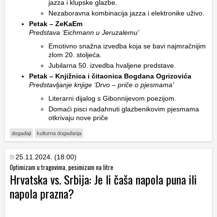
jazza i klupske glazbe.
Nezaboravna kombinacija jazza i elektronike uživo.
Petak – ZeKaEm
Predstava ‘Eichmann u Jeruzalemu’
Emotivno snažna izvedba koja se bavi najmračnijim
zlom 20. stoljeća.
Jubilarna 50. izvedba hvaljene predstave.
Petak – Knjižnica i čitaonica Bogdana Ogrizovića
Predstavljanje knjige ‘Drvo – priče o pjesmama’
Literarni dijalog s Gibonnijevom poezijom.
Domaći pisci nadahnuti glazbenikovim pjesmama
otkrivaju nove priče
događaji
kulturna događanja
25.11.2024. (18:00)
Optimizam u tragovima, pesimizam na litre
Hrvatska vs. Srbija: Je li čaša napola puna ili
napola prazna?