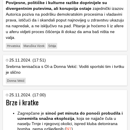
Povijesne, političke i kulturne razlike doprinijele su
divergentnim putevima, ali korupcija ostaje
zajednički izazov.
Autorica poziva na podršku demokratskim procesima i vladavini
prava, ističući da i skandali poput najnovijeg u zdravstvu ukazuju
na napredak, a ne isključivo na pad. Pitanje je hoćemo li iz afere
u aferu vidjeti proces čišćenja ili dokaz da ama baš ništa ne
valja.
Hrvatska
Maruška Vizek
Srbija
25.11.2024. (17:51)
Srebrna tenisačica s OI-a Donna Vekić: Voditi sportski tim i tvrtku
je slično
Donna Vekić
25.11.2024. (17:00)
Brze i kratke
Zagrepčane je
sinoć pet minuta do ponoći probudila i
uznemirila snažna eksplozija
, koja se najjače čula u
naselju Trnje i njegovoj okolici, ispred kluba detonirana
bomba, nema ozlijeđenih (
N1
)