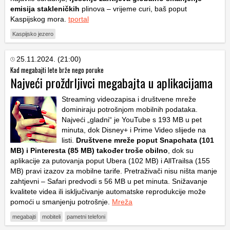
emisija stakleničkih
plinova – vrijeme curi, baš poput
Kaspijskog mora.
tportal
Kaspijsko jezero
25.11.2024. (21:00)
Kad megabajti lete brže nego poruke
Najveći proždrljivci megabajta u aplikacijama
Streaming videozapisa i društvene mreže
dominiraju potrošnjom mobilnih podataka.
Najveći „gladni“ je YouTube s 193 MB u pet
minuta, dok Disney+ i Prime Video slijede na
listi.
Društvene mreže poput Snapchata (101
MB) i Pinteresta (85 MB) također troše obilno
, dok su
aplikacije za putovanja poput Ubera (102 MB) i AllTrailsa (155
MB) pravi izazov za mobilne tarife. Pretraživači nisu ništa manje
zahtjevni – Safari predvodi s 56 MB u pet minuta. Snižavanje
kvalitete videa ili isključivanje automatske reprodukcije može
pomoći u smanjenju potrošnje.
Mreža
megabajti
mobiteli
pametni telefoni