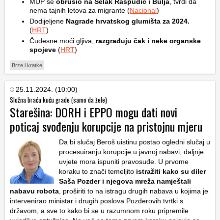
MUP se
obrušio na Selak Raspudić i Bulja
, tvrdi da
nema tajnih letova za migrante (
Nacional
)
Dodijeljene
Nagrade hrvatskog glumišta za 2024.
(
HRT
)
Čudesne moći gljiva,
razgrađuju čak i neke organske
spojeve
(
HRT
)
Brze i kratke
25.11.2024. (10:00)
Složna braća kuću grade (samo da žele)
Starešina: DORH i EPPO mogu dati novi
poticaj svođenju korupcije na pristojnu mjeru
Da bi slučaj Beroš uistinu postao ogledni slučaj u
procesuiranju korupcije u javnoj nabavi, daljnje
uvjete mora ispuniti pravosuđe. U prvome
koraku to znači temeljito
istražiti kako su diler
Saša Pozder i njegova mreža namještali
nabavu robota
, proširiti to na istragu drugih nabava u kojima je
intervenirao ministar i drugih poslova Pozderovih tvrtki s
državom, a sve to kako bi se u razumnom roku pripremile