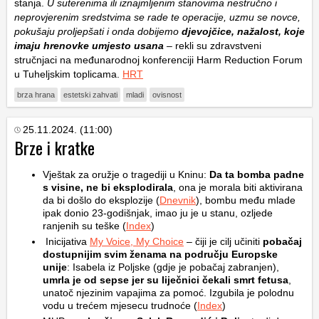
stanja.
U suterenima ili iznajmljenim stanovima nestručno i
neprovjerenim sredstvima se rade te operacije, uzmu se novce,
pokušaju proljepšati i onda dobijemo
djevojčice, nažalost, koje
imaju hrenovke umjesto usana
–
rekli su zdravstveni
stručnjaci na međunarodnoj konferenciji Harm Reduction Forum
u Tuheljskim toplicama.
HRT
brza hrana
estetski zahvati
mladi
ovisnost
25.11.2024. (11:00)
Brze i kratke
Vještak za oružje o tragediji u Kninu:
Da ta bomba padne
s visine, ne bi eksplodirala
, ona je morala biti aktivirana
da bi došlo do eksplozije (
Dnevnik
), bombu među mlade
ipak donio 23-godišnjak, imao ju je u stanu, ozljede
ranjenih su teške (
Index
)
Inicijativa
My Voice, My Choice
– čiji je cilj učiniti
pobačaj
dostupnijim svim ženama na području Europske
unije
: Isabela iz Poljske (gdje je pobačaj zabranjen),
umrla je od sepse jer su liječnici čekali smrt fetusa
,
unatoč njezinim vapajima za pomoć. Izgubila je polodnu
vodu u trećem mjesecu trudnoće (
Index
)