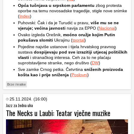
Opća tučnjava u srpskom parlamentu
zbog protesta
oporbe na temu novosadske tragedije, stigle nove snimke
(
Index
)
Puhovski: Čak i da je Turudić u pravu,
više mu se ne
vjeruje; većina javnosti
navija za EPPO (
Nacional
)
Ovako izgleda Orešnik,
moćno oružje kojim Putin
pokušava slomiti
Ukrajinu (
tportal
)
Pojedine najviše ustanove i tijela hrvatskog pravnog
sustava
dospijevaju pod sve izrazitiji utjecaj političkih
vlasti
i stranačkog interesa. Ceh za to ne plaćaju
suprotstavljene stranke, nego društvo (
DW
)
Sve zamke Crnog petka. Četvrtina
sniženih proizvoda
košta kao i prije sniženja
(
Poslovni
)
Brze i kratke
25.11.2024. (16:00)
Jazz za žedna uha
The Necks u Laubi: Teatar vječne muzike