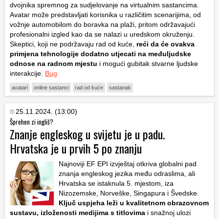
dvojnika spremnog za sudjelovanje na virtualnim sastancima.
Avatar može predstavljati korisnika u različitim scenarijima, od
vožnje automobilom do boravka na plaži, pritom održavajući
profesionalni izgled kao da se nalazi u uredskom okruženju.
Skeptici, koji ne podržavaju rad od kuće,
reći da će ovakva
primjena tehnologije dodatno utjecati na međuljudske
odnose na radnom mjestu
i mogući gubitak stvarne ljudske
interakcije.
Bug
avatari
online sastanci
rad od kuće
sastanak
25.11.2024. (13:00)
Šprehen zi ingliš?
Znanje engleskog u svijetu je u padu.
Hrvatska je u prvih 5 po znanju
Najnoviji EF EPI izvještaj otkriva globalni pad
znanja engleskog jezika među odraslima, ali
Hrvatska se istaknula 5. mjestom, iza
Nizozemske, Norveške, Singapura i Švedske.
Ključ uspjeha leži u kvalitetnom obrazovnom
sustavu, izloženosti medijima s titlovima
i snažnoj ulozi