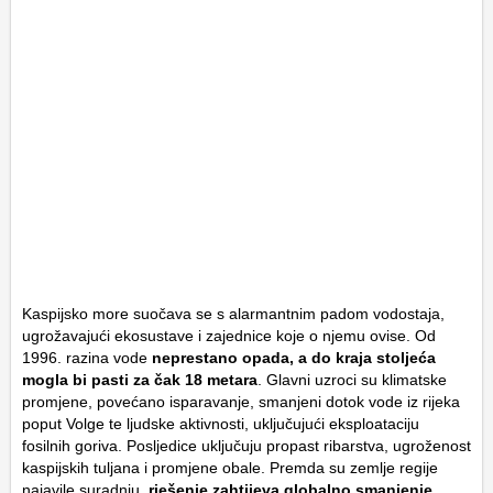
Kaspijsko more suočava se s alarmantnim padom vodostaja,
ugrožavajući ekosustave i zajednice koje o njemu ovise. Od
1996. razina vode
neprestano opada, a do kraja stoljeća
mogla bi pasti za čak 18 metara
. Glavni uzroci su klimatske
promjene, povećano isparavanje, smanjeni dotok vode iz rijeka
poput Volge te ljudske aktivnosti, uključujući eksploataciju
fosilnih goriva. Posljedice uključuju propast ribarstva, ugroženost
kaspijskih tuljana i promjene obale. Premda su zemlje regije
najavile suradnju,
rješenje zahtijeva globalno smanjenje