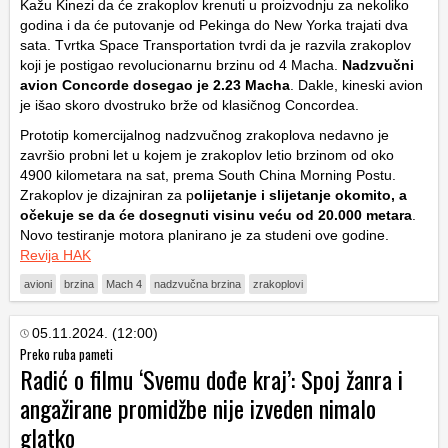
Kažu Kinezi da će zrakoplov krenuti u proizvodnju za nekoliko
godina i da će putovanje od Pekinga do New Yorka trajati dva
sata. Tvrtka Space Transportation tvrdi da je razvila zrakoplov
koji je postigao revolucionarnu brzinu od 4 Macha.
Nadzvučni
avion Concorde dosegao je 2.23 Macha
. Dakle, kineski avion
je išao skoro dvostruko brže od klasičnog Concordea.
Prototip komercijalnog nadzvučnog zrakoplova nedavno je
završio probni let u kojem je zrakoplov letio brzinom od oko
4900 kilometara na sat, prema South China Morning Postu.
Zrakoplov je dizajniran za p
olijetanje i slijetanje okomito, a
očekuje se da će dosegnuti visinu veću od 20.000 metara
.
Novo testiranje motora planirano je za studeni ove godine.
Revija HAK
avioni
brzina
Mach 4
nadzvučna brzina
zrakoplovi
05.11.2024. (12:00)
Preko ruba pameti
Radić o filmu ‘Svemu dođe kraj’: Spoj žanra i
angažirane promidžbe nije izveden nimalo
glatko