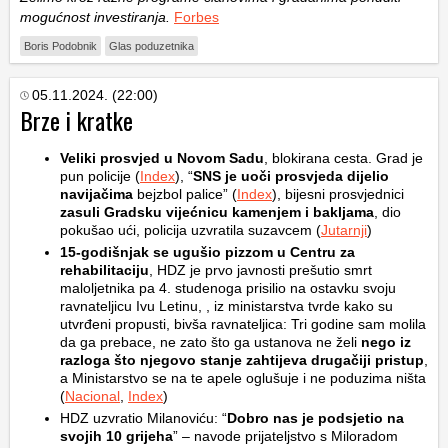
mogućnost investiranja.
Forbes
Boris Podobnik
Glas poduzetnika
05.11.2024. (22:00)
Brze i kratke
Veliki prosvjed u Novom Sadu
, blokirana cesta. Grad je
pun policije (
Index
), “
SNS je uoči prosvjeda dijelio
navijačima
bejzbol palice” (
Index
), bijesni prosvjednici
zasuli Gradsku vijećnicu kamenjem i bakljama
, dio
pokušao ući, policija uzvratila suzavcem (
Jutarnji
)
15-godišnjak se ugušio pizzom u Centru za
rehabilitaciju
, HDZ je prvo javnosti prešutio smrt
maloljetnika pa 4. studenoga prisilio na ostavku svoju
ravnateljicu Ivu Letinu, , iz ministarstva tvrde kako su
utvrđeni propusti, bivša ravnateljica: Tri godine sam molila
da ga prebace, ne zato što ga ustanova ne želi
nego iz
razloga što njegovo stanje zahtijeva drugačiji pristup
,
a Ministarstvo se na te apele oglušuje i ne poduzima ništa
(
Nacional
,
Index
)
HDZ uzvratio Milanoviću: “
Dobro nas je podsjetio na
svojih 10 grijeha
” – navode prijateljstvo s Miloradom