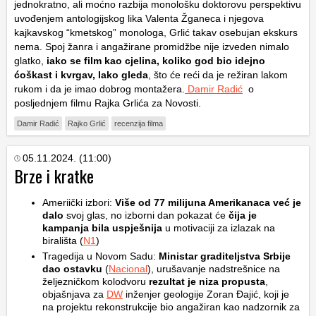
jednokratno, ali moćno razbija monološku doktorovu perspektivu
uvođenjem antologijskog lika Valenta Žganeca i njegova
kajkavskog “kmetskog” monologa, Grlić takav osebujan ekskurs
nema. Spoj žanra i angažirane promidžbe nije izveden nimalo
glatko,
iako se film kao cjelina, koliko god bio idejno
ćoškast i kvrgav, lako gleda
, što će reći da je režiran lakom
rukom i da je imao dobrog montažera.
Damir Radić
o
posljednjem filmu Rajka Grlića za Novosti.
Damir Radić
Rajko Grlić
recenzija filma
05.11.2024. (11:00)
Brze i kratke
Ameriički izbori:
Više od 77 milijuna Amerikanaca već je
dalo
svoj glas, no izborni dan pokazat će
čija je
kampanja bila uspješnija
u motivaciji za izlazak na
birališta (
N1
)
Tragedija u Novom Sadu:
Ministar graditeljstva Srbije
dao ostavku
(
Nacional
), urušavanje nadstrešnice na
željezničkom kolodvoru
rezultat je niza propusta
,
objašnjava za
DW
inženjer geologije Zoran Đajić, koji je
na projektu rekonstrukcije bio angažiran kao nadzornik za