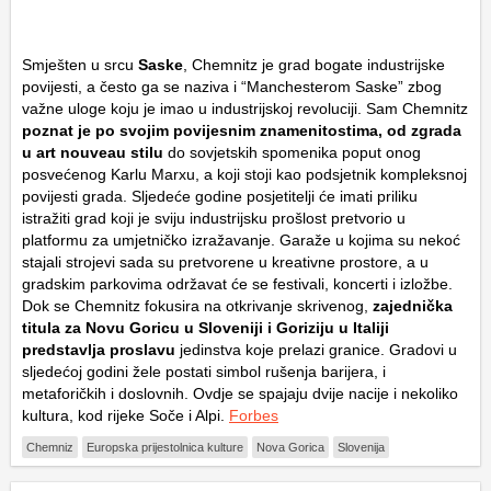
Smješten u srcu
Saske
, Chemnitz je grad bogate industrijske
povijesti, a često ga se naziva i “Manchesterom Saske” zbog
važne uloge koju je imao u industrijskoj revoluciji. Sam Chemnitz
poznat je po svojim povijesnim znamenitostima, od zgrada
u art nouveau stilu
do sovjetskih spomenika poput onog
posvećenog Karlu Marxu, a koji stoji kao podsjetnik kompleksnoj
povijesti grada. Sljedeće godine posjetitelji će imati priliku
istražiti grad koji je sviju industrijsku prošlost pretvorio u
platformu za umjetničko izražavanje. Garaže u kojima su nekoć
stajali strojevi sada su pretvorene u kreativne prostore, a u
gradskim parkovima održavat će se festivali, koncerti i izložbe.
Dok se Chemnitz fokusira na otkrivanje skrivenog,
zajednička
titula za Novu Goricu u Sloveniji i Goriziju u Italiji
predstavlja proslavu
jedinstva koje prelazi granice. Gradovi u
sljedećoj godini žele postati simbol rušenja barijera, i
metaforičkih i doslovnih. Ovdje se spajaju dvije nacije i nekoliko
kultura, kod rijeke Soče i Alpi.
Forbes
Chemniz
Europska prijestolnica kulture
Nova Gorica
Slovenija