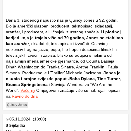
Dana 3. studenog napustio nas je Quincy Jones u 92. godini.
Bio je američki glazbeni producent, tekstopisac, skladatelj,
aranžer, i producent, ali i čovjek izuzetnog značaja.
U plodnoj
karijeri koja je trajala više od 70 godina, Jones se etablirao
kao aranžer
, skladatelj, tekstopisac i izvođač. Ostavio je
neizbrisiv trag na jazzu, popu, hip-hopu i desecima filmskih i
televizijskih zvučnih zapisa, blisko surađujući s nekima od
najslavnijih imena američke pjesmarice, od Counta Basieja i
Dinah Washington do Franka Sinatre, Arethe Franklin i Paula
Simona. Producirao je i ‘Thriller’ Michaela Jacksona.
Jones je
okupio i brojne zvijezde poput -Boba Dylana, Tine Turner,
Brucea Springsteena
i Stevieja Wondera za “We Are the
World”.
Večernji
O njegovom značaju više su nabrojali i opisali
na
Ravno do dna
Quincy Jones
05.11.2024. (13:00)
U treptaj oka