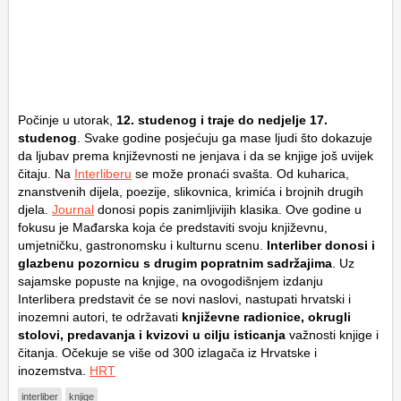
Počinje u utorak,
12. studenog i traje do nedjelje 17.
studenog
. Svake godine posjećuju ga mase ljudi što dokazuje
da ljubav prema književnosti ne jenjava i da se knjige još uvijek
čitaju. Na
Interliberu
se može pronaći svašta. Od kuharica,
znanstvenih dijela, poezije, slikovnica, krimića i brojnih drugih
djela.
Journal
donosi popis zanimljivijih klasika. Ove godine u
fokusu je Mađarska koja će predstaviti svoju književnu,
umjetničku, gastronomsku i kulturnu scenu.
Interliber donosi i
glazbenu pozornicu s drugim popratnim sadržajima
. Uz
sajamske popuste na knjige, na ovogodišnjem izdanju
Interlibera predstavit će se novi naslovi, nastupati hrvatski i
inozemni autori, te održavati
književne radionice, okrugli
stolovi, predavanja i kvizovi u cilju isticanja
važnosti knjige i
čitanja. Očekuje se više od 300 izlagača iz Hrvatske i
inozemstva.
HRT
interliber
knjige