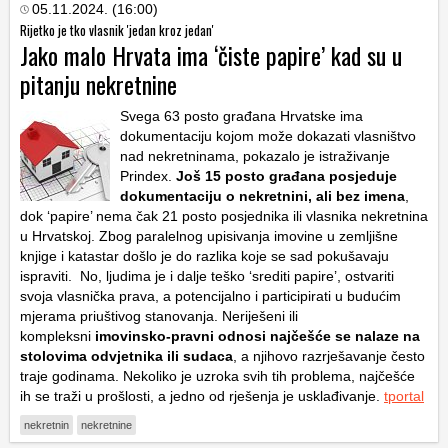
05.11.2024. (16:00)
Rijetko je tko vlasnik 'jedan kroz jedan'
Jako malo Hrvata ima ‘čiste papire’ kad su u
pitanju nekretnine
Svega 63 posto građana Hrvatske ima
dokumentaciju kojom može dokazati vlasništvo
nad nekretninama, pokazalo je istraživanje
Prindex.
Još 15 posto građana posjeduje
dokumentaciju o nekretnini, ali bez imena
,
dok ‘papire’ nema čak 21 posto posjednika ili vlasnika nekretnina
u Hrvatskoj. Zbog paralelnog upisivanja imovine u zemljišne
knjige i katastar došlo je do razlika koje se sad pokušavaju
ispraviti. No, ljudima je i dalje teško ‘srediti papire’, ostvariti
svoja vlasnička prava, a potencijalno i participirati u budućim
mjerama priuštivog stanovanja. Neriješeni ili
kompleksni
imovinsko-pravni odnosi najčešće se nalaze na
stolovima odvjetnika ili sudaca
, a njihovo razrješavanje često
traje godinama. Nekoliko je uzroka svih tih problema, najčešće
ih se traži u prošlosti, a jedno od rješenja je usklađivanje.
tportal
nekretnin
nekretnine