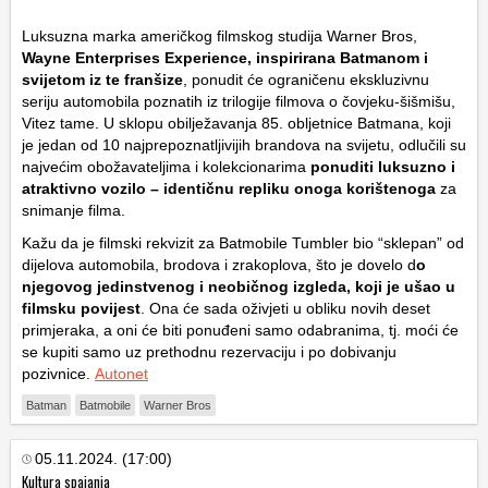
Luksuzna marka američkog filmskog studija Warner Bros,
Wayne Enterprises Experience, inspirirana Batmanom i
svijetom iz te franšize
, ponudit će ograničenu ekskluzivnu
seriju automobila poznatih iz trilogije filmova o čovjeku-šišmišu,
Vitez tame. U sklopu obilježavanja 85. obljetnice Batmana, koji
je jedan od 10 najprepoznatljivijih brandova na svijetu, odlučili su
najvećim obožavateljima i kolekcionarima
ponuditi luksuzno i
atraktivno vozilo – identičnu repliku onoga korištenoga
za
snimanje filma.
Kažu da je filmski rekvizit za Batmobile Tumbler bio “sklepan” od
dijelova automobila, brodova i zrakoplova, što je dovelo d
o
njegovog jedinstvenog i neobičnog izgleda, koji je ušao u
filmsku povijest
. Ona će sada oživjeti u obliku novih deset
primjeraka, a oni će biti ponuđeni samo odabranima, tj. moći će
se kupiti samo uz prethodnu rezervaciju i po dobivanju
pozivnice.
Autonet
Batman
Batmobile
Warner Bros
05.11.2024. (17:00)
Kultura spajanja