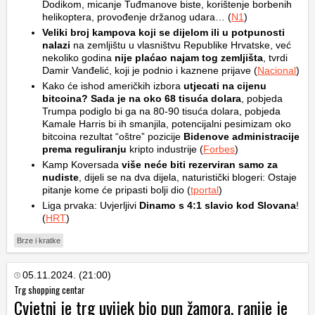
Dodikom, micanje Tuđmanove biste, korištenje borbenih
helikoptera, provođenje držanog udara… (
N1
)
Veliki broj kampova koji se dijelom ili u potpunosti
nalazi
na zemljištu u vlasništvu Republike Hrvatske, već
nekoliko godina
nije plaćao najam tog zemljišta
, tvrdi
Damir Vanđelić, koji je podnio i kaznene prijave (
Nacional
)
Kako će ishod američkih izbora
utjecati na cijenu
bitcoina? Sada je na oko 68 tisuća dolara
, pobjeda
Trumpa podiglo bi ga na 80-90 tisuća dolara, pobjeda
Kamale Harris bi ih smanjila, potencijalni pesimizam oko
bitcoina rezultat “oštre” pozicije
Bidenove administracije
prema reguliranju
kripto industrije (
Forbes
)
Kamp Koversada
više neće biti rezerviran samo za
nudiste
, dijeli se na dva dijela, naturistički blogeri: Ostaje
pitanje kome će pripasti bolji dio (
tportal
)
Liga prvaka: Uvjerljivi
Dinamo s 4:1 slavio kod Slovana
!
(
HRT
)
Brze i kratke
05.11.2024. (21:00)
Trg shopping centar
Cvjetni je trg uvijek bio pun žamora, ranije je