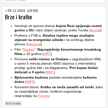
05.11.2024. (19:00)
Brze i kratke
Istražuje se sporna shema
kojom Rusi upijevaju uvesti
gorivo u EU
i tako izbjeći sankcije, preko Turske (
tportal
)
Profesor s FSB-a:
Dizalice topline mogu značajno
utjecati na energetske uštede
i ne emitiraju štetne
plinove (
Nacional
)
Film “
Dražen
“:
Najuspješnije kinootvaranje hrvatskog
filma
u 10 godina (
HRT
)
Ponovno
veliki interes za Orašara
u zagrebačkom HNK,
u samo 5 minuta planulo 4000 ulaznica u internetskoj
prodaji, gužve bile i na blagajnama.
Prvi kupac došao
dežurati u 4 ujutro
(
HRT
)
Bjelovarska budnica
postala nematerijalno
kulturno
dobro
(
HRT
)
Koncertni biznis:
Koliko se može zaraditi od svirki
, kako
se raspodjeljuje novac, troškovi organizacije…
raspravljaju na
Forumu
Brze i kratke