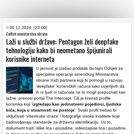
KATEGORIJE
05.11.2024. (23:00)
Catfish ministarstva obrane
Laži u službi države: Pentagon želi deepfake
HRVATSKI
tehnologiju kako bi neometano špijunirali
WEB
korisnike interneta
U javnost je izašao podatak da tajni Odsjek za
specijalne operacije američkog Ministarstva
obrane traži partnere koji bi pomogli u razvoju
‘deepfake‘ korisničkih računa tako uvjerljivih da
ih ni ljudi ni računala ne bi mogli prepoznati kao
lažne, prenosi portal The Intercept. Cilj je kreirati profile
korisnika koji ‘
izgledaju kao jedinstveni pojedinci, ljudska
bića, koja u stvarnosti ne postoje
‘. Svaki profil trebao bi
uključivati ‘višestruke izraze‘ i fotografije visoke kvalitete koje
zadovoljavaju standarde za državnu identifikaciju. Uz to,
dokument traži ‘slike lica i pozadine, videozapise lica i pozadine,