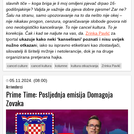
slavnih tiče – koga briga je li moj omiljeni pjevač drpao 16-
godišnjakinje? Valjda je važnije da pjeva dobre pjesme! Zar ne?
Šalu na stranu, samo upozoravanje na to da nešto nije okej –
nije nikakav progon, cenzura, ograničavanje slobode govora niti
ono neologističko kanceliranje. To nije cancel kultura. To je
korekcija. Čak i kad se naljute na vas, da
.
Zrinka Pavlić
za
tportal
ukazuje kako neki ‘kanselirani’ poznati i nisu uvijek
nužno otkazan
i, iako su ispravno etiketirani kao zlostavljači,
silovatelji ili širitelji mržnje i netolerancije, dok je na druge
organizirana pretjerana hajka.
cancel culture
cancel kultura
kolumne
kultura otkazivanja
Zrinka Pavlić
05.11.2024. (08:00)
Arrivederci
Prime Time: Posljednja emisija Domagoja
Zovaka