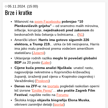
05.11.2024. (15:00)
Brze i kratke
Milanović na
svom Facebooku
pobrojao “10
Plenkovićevih grijeha”
– od sramotno malih mirovina,
inflacije, korupcije,
nejednakosti pred zakonom
do
beskonačnih lista čekanja u bolnicama… (
N1
)
Američki izbori:
Harris ima gotovo sigurnih 226
elektora, a Trump 219.
.. utrka će biti neizvjesna, Harris
ima jako malu prednost prema vodećem američkom
statističaru (
Jutarnji
)
Uklanjanje rodnih razlika
moglo bi povećati globalni
BDP
za 20 posto (
Lider
)
Cijene kuća prema analizi Njuškala
: unatoč rastu,
najpovoljnije nekretnine u Koprivničko-križevačkoj
županiji, izraženiji pad cijena u Krapinsko-zagorskoj i
Varaždinskoj (
Poslovni
)
Danas na ZFF-u
: na
tportalu
pogledali raskošan operni
kič izvrsne ‘
Emilije Perez
‘…
ako pratite Zagreb Film
Festival
, napišite nešto na
Forumu
Školska knjiga
objavila biografiju Elona Muska
,
otkriveni zanimljivi detalji (
tportal
)