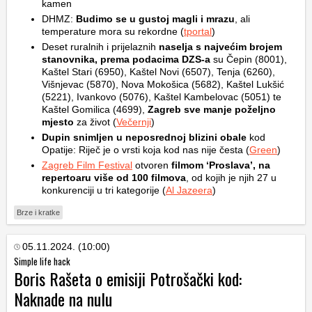
kamen
DHMZ:
Budimo se u gustoj magli i mrazu
, ali
temperature mora su rekordne (
tportal
)
Deset ruralnih i prijelaznih
naselja s najvećim brojem
stanovnika, prema podacima DZS-a
su Čepin (8001),
Kaštel Stari (6950), Kaštel Novi (6507), Tenja (6260),
Višnjevac (5870), Nova Mokošica (5682), Kaštel Lukšić
(5221), Ivankovo (5076), Kaštel Kambelovac (5051) te
Kaštel Gomilica (4699),
Zagreb sve manje poželjno
mjesto
za život (
Večernji
)
Dupin snimljen u neposrednoj blizini obale
kod
Opatije: Riječ je o vrsti koja kod nas nije česta (
Green
)
Zagreb Film Festival
otvoren
filmom ‘Proslava’, na
repertoaru više od 100 filmova
, od kojih je njih 27 u
konkurenciji u tri kategorije (
Al Jazeera
)
Brze i kratke
05.11.2024. (10:00)
Simple life hack
Boris Rašeta o emisiji Potrošački kod:
Naknade na nulu