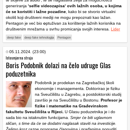
te slojeve za audio‘, te se naglašava želja za mogućnošću
generiranja
‘selfie videozapisa‘ ovih lažnih osoba, u kojima
će se koristiti i lažne pozadine
, kako bi se stvorio virtualni
okoliš koji društveni mediji ne mogu prepoznati kao lažan.
Pentagon je već bio
o
ptuživan za korištenje lažnih korisnika na
društvenim mrežama u svrhu promicanja svojih interesa.
Lider
deep fake
deep fake tehnologija
Pentagon
05.11.2024. (23:00)
Istosmjerna struja
Boris Podobnik dolazi na čelo udruge Glas
poduzetnika
Podobnik je prodekan na Zagrebačkoj školi
ekonomije i managementa. Doktorirao je fiziku
na Sveučilištu u Zagrebu, a postdoktorski studij
završio je na Sveučilištu u Bostonu.
Profesor je
fizike i matematike na Građevinskom
fakultetu Sveučilišta u Rijeci.
U Glasu poduzetnika je i do
sada bio na istaknutim funkcijama.
Smjer će biti uglavnom
sličan, s time da će se dodatni naglasak staviti na investicije.
Želimo kroz razne programe članovima i građanima ponuditi