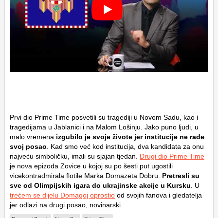
Prvi dio Prime Time posvetili su tragediji u Novom Sadu, kao i
tragedijama u Jablanici i na Malom Lošinju. Jako puno ljudi, u
malo vremena
izgubilo je svoje živote jer institucije ne rade
svoj posao
. Kad smo već kod institucija, dva kandidata za onu
najveću simboličku, imali su sjajan tjedan.
Drugi dio Prime Time
je nova epizoda Zovice u kojoj su po šesti put ugostili
vicekontradmirala flotile Marka Domazeta Dobru.
Pretresli su
sve od Olimpijskih igara do ukrajinske akcije u Kursku
. U
trećem se dijelu Domagoj oprostio
od svojih fanova i gledatelja
jer odlazi na drugi posao, novinarski.