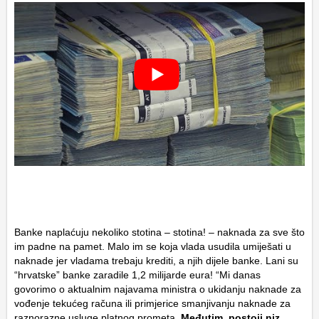
Banke naplaćuju nekoliko stotina – stotina! – naknada za sve što
im padne na pamet. Malo im se koja vlada usudila umiješati u
naknade jer vladama trebaju krediti, a njih dijele banke. Lani su
“hrvatske” banke zaradile 1,2 milijarde eura! “Mi danas
govorimo o aktualnim najavama ministra o ukidanju naknade za
vođenje tekućeg računa ili primjerice smanjivanju naknade za
raznorazne usluge platnog prometa.
Međutim, postoji niz