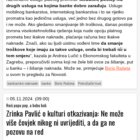
drugih usluga na kojima banke dobro zarađuju
. Usluge
mobilnog bankarstva, internetskog bankarstva i to se rijetko
promatra kao jedinična usluga, već jedno bez drugog gotovo pa
i ne može. Ako gledamo smanjivanje tih troškova, danas postoje
izvrsna visokotehnološka rješenja koja nude opciju platnog
prometa bez ikakve naknade, plaćanja računa bez ikakve
naknade. Znači, ako su ljudi uistinu vođeni time
da smanje
troškove koje imaju za takve usluge, onda bi trebali ići u
tom smjeru
“, kazala je Andrea Lučić s Ekonomskog fakulteta u
Zagrebu, preporučivši svima koji ne žele biti ovce za šišanje, put
u banku – i šišanje naknada. Može se, primjećuje
Boris Rašeta
u svom tv pregledu za Novosti.
bankarske naknade
banke
Boris Rašeta
Potrošački kod
05.11.2024. (09:00)
Reći popu pop, a bobu bob
Zrinka Pavlić o kulturi otkazivanja: Ne može
više čovjek nikog ni uvrijediti, a da ga ne
pozovu na red