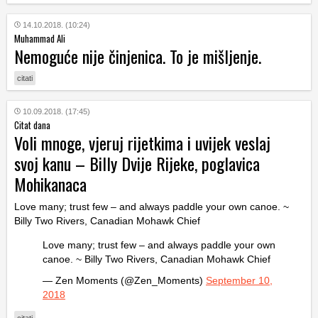
14.10.2018. (10:24)
Muhammad Ali
Nemoguće nije činjenica. To je mišljenje.
citati
10.09.2018. (17:45)
Citat dana
Voli mnoge, vjeruj rijetkima i uvijek veslaj
svoj kanu – Billy Dvije Rijeke, poglavica
Mohikanaca
Love many; trust few – and always paddle your own canoe. ~
Billy Two Rivers, Canadian Mohawk Chief
Love many; trust few – and always paddle your own
canoe. ~ Billy Two Rivers, Canadian Mohawk Chief
— Zen Moments (@Zen_Moments)
September 10,
2018
citati