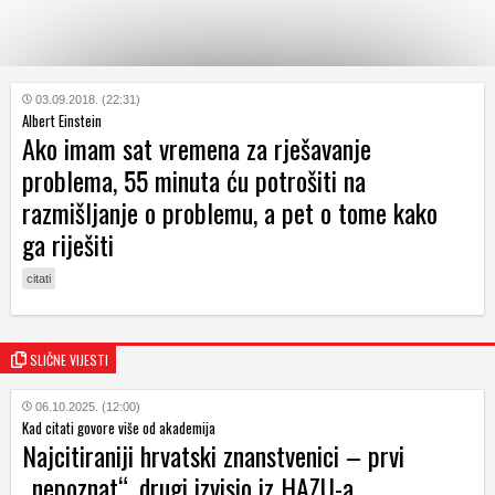
KATEGORIJE
03.09.2018. (22:31)
Albert Einstein
Ako imam sat vremena za rješavanje
HRVATSKI
problema, 55 minuta ću potrošiti na
WEB
razmišljanje o problemu, a pet o tome kako
ga riješiti
citati
SLIČNE VIJESTI
06.10.2025. (12:00)
Kad citati govore više od akademija
Najcitiraniji hrvatski znanstvenici – prvi
„nepoznat“, drugi izvisio iz HAZU-a