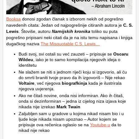
Booksa
donosi zgodan članak s izborom nekih od pogrešno
navedenih citata: Jedan od najpogrešnije citiranih autora je
C. S.
Lewis
. Štoviše, autoru
Narnijskih kronika
toliko su puta
pogrešno pripisani neki citati da je na istu temu napisana i knjiga
dugačkog naziva
The Misquotable C.S. Lewis…
Budi svoj, svi ostali su već zauzeti – pripisuje se
Oscaru
Wildeu
, iako je to samo kompilacija njegovih ideja o
identitetu
Ne slažem se niti s jednom riječi koju si izgovorio, ali ću
do smrti braniti tvoje pravo da ih izgovoriš – Nije rekao
Voltaire
, već njegova
biografkinja
kada je ilustrirala
njegova uvjerenja.
Ako ne čitaš novine, onda nisi informiran. Ako ih čitaš,
onda si dezinformiran – jedna iz cijelog niza izjava koje
nikada nije izrekao
Mark Twain
Zaljubljen sam u gradove u kojima nikad nisam bio i u
ljude koje nikada nisam upoznao – Autor kojem se
pripisuje ova rečenica oglasio se na
Youtube-u
da to
nikad nije rekao