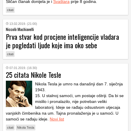
Sličan članak donijela je i
Svaštara
prije 8 godina.
citati
13.02.2019. (21:00)
Niccolò Machiavelli
Prva stvar kod procjene inteligencije vladara
je pogledati ljude koje ima oko sebe
citati
07.01.2019. (16:30)
25 citata Nikole Tesle
Nikola Tesla je umro na današnji dan 7. siječnja
1943.
15. U stalnoj samoći, um postaje oštriji. Da bi se
mislilo i pronalazilo, nije potreban veliki
laboratorij. Ideje se rađaju odsustvom utjecaja
vanjskih čimbenika na um. Tajna pronalaženja je u samoći. U
samoći se rađaju ideje.
Novi list
citati
Nikola Tesla