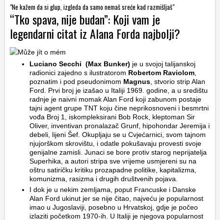
"Ne kažem da si glup, izgleda da samo nemaš sreće kad razmišljaš"
“Tko spava, nije budan”: Koji vam je
legendarni citat iz Alana Forda najbolji?
Luciano Secchi (Max Bunker)
je u svojoj talijanskoj
radionici zajedno s ilustratorom
Robertom Raviolom
,
poznatim i pod pseudonimom
Magnus
, stvorio strip Alan
Ford. Prvi broj je izašao u Italiji 1969. godine, a u središtu
radnje je naivni momak Alan Ford koji zabunom postaje
tajni agent grupe TNT koju čine neprikosnoveni i besmrtni
vođa Broj 1, iskompleksirani Bob Rock, kleptoman Sir
Oliver, inventivan pronalazač Grunf, hipohondar Jeremija i
debeli, lijeni Šef. Okupljaju se u Cvjećarnici, svom tajnom
njujorškom skrovištu, i odatle pokušavaju provesti svoje
genijalne zamisli. Junaci se bore protiv starog neprijatelja
Superhika, a autori stripa sve vrijeme usmjereni su na
oštru satiričku kritiku prozapadne politike, kapitalizma,
komunizma, rasizma i drugih društvenih pojava.
I dok je u nekim zemljama, poput Francuske i Danske
Alan Ford ukinut jer se nije čitao, najveću je popularnost
imao u Jugoslaviji, posebno u Hrvatskoj, gdje je počeo
izlaziti početkom 1970-ih. U Italiji je njegova popularnost