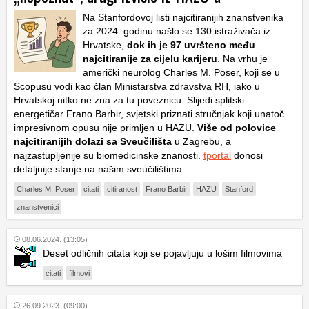
Na Stanfordovoj listi najcitiranijih znanstvenika
za 2024. godinu našlo se 130 istraživača iz
Hrvatske,
dok ih je 97 uvršteno među
najcitiranije za cijelu karijeru
. Na vrhu je
američki neurolog Charles M. Poser, koji se u
Scopusu vodi kao član Ministarstva zdravstva RH, iako u
Hrvatskoj nitko ne zna za tu poveznicu. Slijedi splitski
energetičar Frano Barbir, svjetski priznati stručnjak koji unatoč
impresivnom opusu nije primljen u HAZU.
Više od polovice
najcitiranijih dolazi sa Sveučilišta
u Zagrebu, a
najzastupljenije su biomedicinske znanosti.
tportal
donosi
detaljnije stanje na našim sveučilištima.
Charles M. Poser
citati
citiranost
Frano Barbir
HAZU
Stanford
znanstvenici
08.06.2024. (13:05)
Deset odličnih citata koji se pojavljuju u lošim filmovima
citati
filmovi
26.09.2023. (09:00)