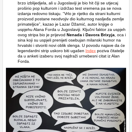
brzo izblijedjela, ali u Jugoslaviji je bio hit čiji se utjecaj
proširio pop kulturom i izdržao test vremena pa se nova
izdanja redovno tiskaju. “Vrlo je rijetko da strani kulturni
proizvod postane neodvojiv dio kulturnog nasljeđa zemlje
primateljice”, kazao je Lazar Džamić, autor knjige o
uspjehu Alana Forda u Jugoslaviji. Ključni faktor za uspjeh
ovog stripa bio je prijevod
Nenada i Davora Brixyja
, oca i
sina koji su uspjeli prenijeti osebujan milanski humor na
hrvatski i stvoriti novi oblik slenga. U povodu najave da će
legendardni strip uskoro biti ugašen
Index
poziva čitatelje
da u anketi izaberu svoj najdraži urnebesni citat iz Alan
Forda.