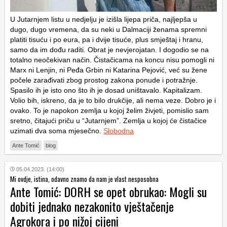
U Jutarnjem listu u nedjelju je izišla lijepa priča, najljepša u
dugo, dugo vremena, da su neki u Dalmaciji ženama spremni
platiti tisuću i po eura, pa i dvije tisuće, plus smještaj i hranu,
samo da im dođu raditi. Obrat je nevjerojatan. I dogodio se na
totalno neočekivan način. Čistačicama na koncu nisu pomogli ni
Marx ni Lenjin, ni Peđa Grbin ni Katarina Pejović, već su žene
počele zarađivati zbog prostog zakona ponude i potražnje.
Spasilo ih je isto ono što ih je dosad uništavalo. Kapitalizam.
Volio bih, iskreno, da je to bilo drukčije, ali nema veze. Dobro je i
ovako. To je napokon zemlja u kojoj želim živjeti, pomislio sam
sretno, čitajući priču u “Jutarnjem”. Zemlja u kojoj će čistačice
uzimati dva soma mjesečno.
Slobodna
Ante Tomić
blog
05.04.2023. (14:00)
Mi ovdje, istina, odavno znamo da nam je vlast nesposobna
Ante Tomić: DORH se opet obrukao: Mogli su
dobiti jednako nezakonito vještačenje
Agrokora i po nižoj cijeni