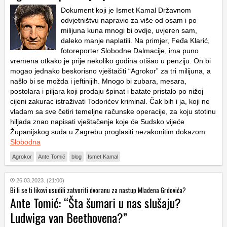
Dokument koji je Ismet Kamal Državnom
odvjetništvu napravio za više od osam i po
milijuna kuna mnogi bi ovdje, uvjeren sam,
daleko manje naplatili. Na primjer, Feđa Klarić,
fotoreporter Slobodne Dalmacije, ima puno
vremena otkako je prije nekoliko godina otišao u penziju. On bi
mogao jednako beskorisno vještačiti “Agrokor” za tri milijuna, a
našlo bi se možda i jeftinijih. Mnogo bi zubara, mesara,
postolara i piljara koji prodaju špinat i batate pristalo po nižoj
cijeni zakurac istraživati Todorićev kriminal. Čak bih i ja, koji ne
vladam sa sve četiri temeljne računske operacije, za koju stotinu
hiljada znao napisati vještačenje koje će Sudsko vijeće
Županijskog suda u Zagrebu proglasiti nezakonitim dokazom.
Slobodna
Agrokor
Ante Tomić
blog
Ismet Kamal
26.03.2023. (21:00)
Bi li se ti likovi usudili zatvoriti dvoranu za nastup Mladena Grdovića?
Ante Tomić: “Šta šumari u nas slušaju?
Ludwiga van Beethovena?”