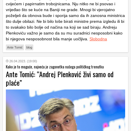
cvijećem i papirnatim trobojnicama. Nju nitko ne bi psovao i
vrijeđao što se kuće na Baniji ne grade. Mnogi bi vjerojatno
poželjeli da obnova bude i sporija samo da ih zanosna ministrica
što dulje obilazi. Ne bi bilo loše birati ministre prema izgledu ili bi
to svakako bilo bolje od načina na koji se sad biraju. Andreju
Plenkoviću važno je samo da su mu suradnici nesposobni kako
bi njegova nesposobnost bila manje uočljiva.
Slobodna
Ante Tomić
blog
26.04.2023. (19:00)
Kako je to moguće, najveća je zagonetka našega političkog trenutka
Ante Tomić: “Andrej Plenković živi samo od
plaće”