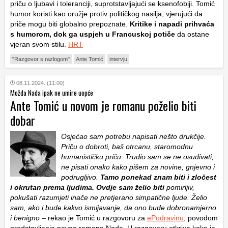
priču o ljubavi i toleranciji, suprotstavljajući se ksenofobiji. Tomić
humor koristi kao oružje protiv političkog nasilja, vjerujući da
priče mogu biti globalno prepoznate.
Kritike i napadi prihvaća
s humorom, dok ga uspjeh u Francuskoj potiče
da ostane
vjeran svom stilu.
HRT
"Razgovor s razlogom"
Ante Tomić
intervju
08.11.2024. (11:00)
Možda Nada ipak ne umire uopće
Ante Tomić u novom je romanu poželio biti
dobar
Osjećao sam potrebu napisati nešto drukčije.
Priču o dobroti, baš otrcanu, staromodnu
humanističku priču. Trudio sam se ne osuđivati,
ne pisati onako kako pišem za novine; gnjevno i
podrugljivo.
Tamo ponekad znam biti i zločest
i okrutan prema ljudima. Ovdje sam želio biti
pomirljiv,
pokušati razumjeti inače ne pretjerano simpatične ljude. Želio
sam, ako i bude kakvo ismijavanje, da ono bude dobronamjerno
i benigno
– rekao je Tomić u razgovoru za
ePodravinu
, povodom