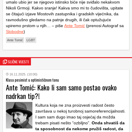
umalo ubio jer se njegovo istinsko biće nije sviđalo nekakvom
Nikoli Grmoji. Kakvo sranje! Kakva smo mi to čudovišta, upitate
se čitajući izjave Mostovih zastupnika i gradskih vijećnika, da
ravnodušno gledamo na patnje drugih, ili čak optužujuće
upiremo prstom u njih… – piše
Ante Tomić
(prenosi Autograf sa
Slobodne
)
Ante Tomić
LGBT
SLIČNE VIJESTI
16.11.2025. (10:00)
Klasa pesimist u optimističnom tonu
Ante Tomić: Kako li sam samo postao ovako
nadrkan tip?!
Kultura koja ne zna proizvesti radost često
završava u nekoj turobnoj samoreferencijalnosti.
I sam sam dugo imao taj osjećaj da možda
trebam pisati nešto “ozbiljno”.
Onda shvatiš da
ta sposobnost da nekome pružiš radost, da