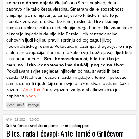
se netko dobro osjeća
čitajući ono što si napisao, da to
zapravo nije tako česta vještina. Smatram da je sposobnost
smijanja, pa i ismijavanja, temelj svake kritičke misli. To je
početak zdravog društva. Iskreno, mislim da Hrvatsku nije
spasila nikakva politika ni ideologija, nego humor. Ne znam kako
bi zemlja izgledala da nije bilo Ferala – tih senzacionalno
duhovitih ljudi koji su pravili sprdnju od tog zagušljivog
nacionalističkog režima. Pokušavam razumjeti drugačije, to mi je
stalna preokupacija. Zanima me kako svijet doživljavaju ljudi koji
nisu poput mene –
Srbi, homoseksualci, bilo tko tko je
manjina ili tko jednostavno ima drukčiji pogled na život.
Pokušavam svijet sagledati njihovim očima, shvatiti ih bez
osude. U Nadi sam otišao možda i najdalje u tome – pokušao
sam razumjeti i ljude čiji su mi svjetonazori stvarno strani, čak i
zazorni.
Ante Tomić
u razgovoru za tportal otkriva kako je
napisana
Nada
…
Ante Tomić
intervju
04.12.2024. (13:00)
Krleža, ćevapi i svjetska nepravda – sve u jednoj priči
Bijes, nada i ćevapi: Ante Tomić o Grlićevom