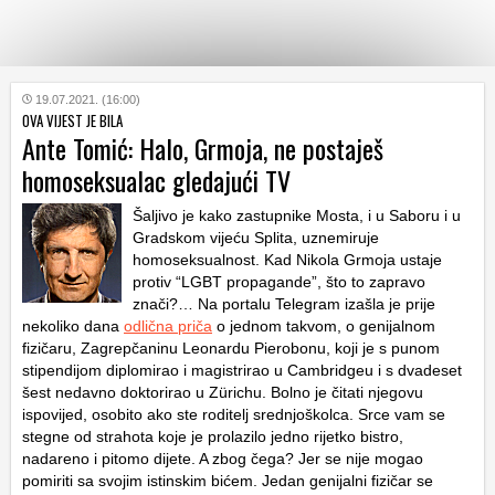
KATEGORIJE
19.07.2021. (16:00)
OVA VIJEST JE BILA
Ante Tomić: Halo, Grmoja, ne postaješ
HRVATSKI
homoseksualac gledajući TV
WEB
Šaljivo je kako zastupnike Mosta, i u Saboru i u
Gradskom vijeću Splita, uznemiruje
homoseksualnost. Kad Nikola Grmoja ustaje
protiv “LGBT propagande”, što to zapravo
znači?… Na portalu Telegram izašla je prije
nekoliko dana
odlična priča
o jednom takvom, o genijalnom
fizičaru, Zagrepčaninu Leonardu Pierobonu, koji je s punom
stipendijom diplomirao i magistrirao u Cambridgeu i s dvadeset
šest nedavno doktorirao u Zürichu. Bolno je čitati njegovu
ispovijed, osobito ako ste roditelj srednjoškolca. Srce vam se
stegne od strahota koje je prolazilo jedno rijetko bistro,
nadareno i pitomo dijete. A zbog čega? Jer se nije mogao
pomiriti sa svojim istinskim bićem. Jedan genijalni fizičar se