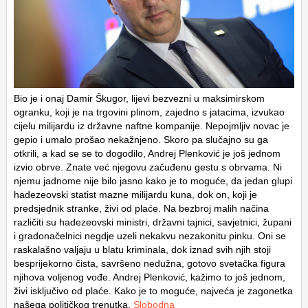
Bio je i onaj Damir Škugor, lijevi bezvezni u maksimirskom
ogranku, koji je na trgovini plinom, zajedno s jatacima, izvukao
cijelu milijardu iz državne naftne kompanije. Nepojmljiv novac je
gepio i umalo prošao nekažnjeno. Skoro pa slučajno su ga
otkrili, a kad se se to dogodilo, Andrej Plenković je još jednom
izvio obrve. Znate već njegovu začuđenu gestu s obrvama. Ni
njemu jadnome nije bilo jasno kako je to moguće, da jedan glupi
hadezeovski statist mazne milijardu kuna, dok on, koji je
predsjednik stranke, živi od plaće. Na bezbroj malih načina
različiti su hadezeovski ministri, državni tajnici, savjetnici, župani
i gradonačelnici negdje uzeli nekakvu nezakonitu pinku. Oni se
raskalašno valjaju u blatu kriminala, dok iznad svih njih stoji
besprijekorno čista, savršeno nedužna, gotovo svetačka figura
njihova voljenog vođe. Andrej Plenković, kažimo to još jednom,
živi isključivo od plaće. Kako je to moguće, najveća je zagonetka
našega političkog trenutka.
Slobodna