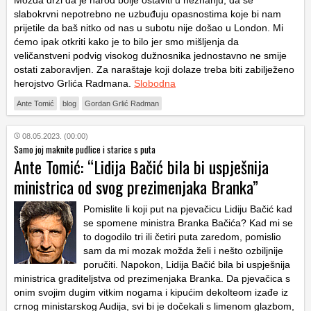
Možda drži da je narod bolje ostaviti u neznanju, da se
slabokrvni nepotrebno ne uzbuđuju opasnostima koje bi nam
prijetile da baš nitko od nas u subotu nije došao u London. Mi
ćemo ipak otkriti kako je to bilo jer smo mišljenja da
veličanstveni podvig visokog dužnosnika jednostavno ne smije
ostati zaboravljen. Za naraštaje koji dolaze treba biti zabilježeno
herojstvo Grlića Radmana.
Slobodna
Ante Tomić
blog
Gordan Grlić Radman
08.05.2023. (00:00)
Samo joj maknite pudlice i starice s puta
Ante Tomić: “Lidija Bačić bila bi uspješnija
ministrica od svog prezimenjaka Branka”
Pomislite li koji put na pjevačicu Lidiju Bačić kad
se spomene ministra Branka Bačića? Kad mi se
to dogodilo tri ili četiri puta zaredom, pomislio
sam da mi mozak možda želi i nešto ozbiljnije
poručiti. Napokon, Lidija Bačić bila bi uspješnija
ministrica graditeljstva od prezimenjaka Branka. Da pjevačica s
onim svojim dugim vitkim nogama i kipućim dekolteom izađe iz
crnog ministarskog Audija, svi bi je dočekali s limenom glazbom,