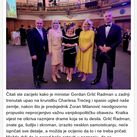
Čitali ste zacijelo kako je ministar Gordan Grlić Radman u zadnji
trenutak upao na krunidbu Charlesa Trećeg i spasio ugled naše
zemlje, nakon što je predsjednik Zoran Milanović neodgovorno
propustio neprocjenjivo važnu vanjskopolitičku obavezu. Kratka
vijest ne otkriva razmjere drame koja se tu desila. Grlić Radman,
znate ga, šutljiv i skroman, izrazito nesklon samoisticanju, neće
ispričati sve detalje, a možda je ocijenio da to i ne treba pričati.