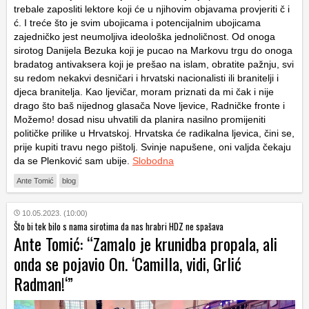
trebale zaposliti lektore koji će u njihovim objavama provjeriti č i
ć. I treće što je svim ubojicama i potencijalnim ubojicama
zajedničko jest neumoljiva ideološka jednoličnost. Od onoga
sirotog Danijela Bezuka koji je pucao na Markovu trgu do onoga
bradatog antivaksera koji je prešao na islam, obratite pažnju, svi
su redom nekakvi desničari i hrvatski nacionalisti ili branitelji i
djeca branitelja. Kao ljevičar, moram priznati da mi čak i nije
drago što baš nijednog glasača Nove ljevice, Radničke fronte i
Možemo! dosad nisu uhvatili da planira nasilno promijeniti
političke prilike u Hrvatskoj. Hrvatska će radikalna ljevica, čini se,
prije kupiti travu nego pištolj. Svinje napušene, oni valjda čekaju
da se Plenković sam ubije.
Slobodna
Ante Tomić
blog
10.05.2023. (10:00)
Što bi tek bilo s nama sirotima da nas hrabri HDZ ne spašava
Ante Tomić: “Zamalo je krunidba propala, ali
onda se pojavio On. ‘Camilla, vidi, Grlić
Radman!‘”