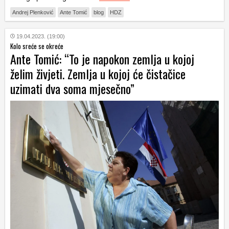
Andrej Plenković
Ante Tomić
blog
HDZ
19.04.2023. (19:00)
Kolo sreće se okreće
Ante Tomić: “To je napokon zemlja u kojoj
želim živjeti. Zemlja u kojoj će čistačice
uzimati dva soma mjesečno”