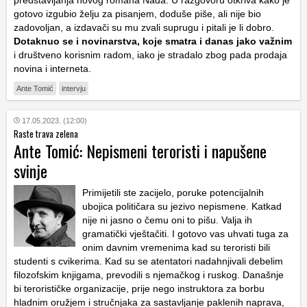
predstavljanja novog romana Nada. U razgovoru otkriva kako je
gotovo izgubio želju za pisanjem, doduše piše, ali nije bio
zadovoljan, a izdavači su mu zvali suprugu i pitali je li dobro.
Dotaknuo se i novinarstva, koje smatra i danas jako važnim
i društveno korisnim radom, iako je stradalo zbog pada prodaja
novina i interneta.
Ante Tomić
intervju
17.05.2023. (12:00)
Raste trava zelena
Ante Tomić: Nepismeni teroristi i napušene
svinje
Primijetili ste zacijelo, poruke potencijalnih
ubojica političara su jezivo nepismene. Katkad
nije ni jasno o čemu oni to pišu. Valja ih
gramatički vještačiti. I gotovo vas uhvati tuga za
onim davnim vremenima kad su teroristi bili
studenti s cvikerima. Kad su se atentatori nadahnjivali debelim
filozofskim knjigama, prevodili s njemačkog i ruskog. Današnje
bi terorističke organizacije, prije nego instruktora za borbu
hladnim oružjem i stručnjaka za sastavljanje paklenih naprava,