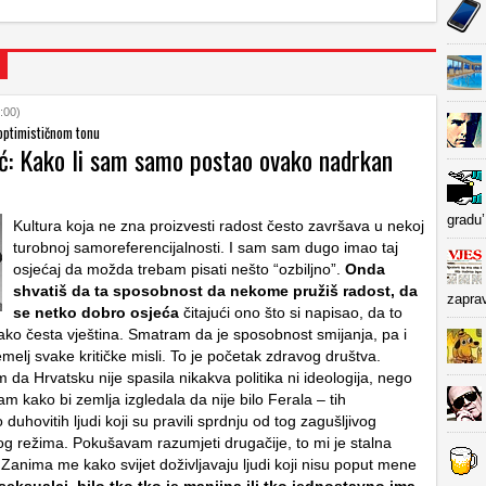
:00)
optimističnom tonu
ć: Kako li sam samo postao ovako nadrkan
gradu’
Kultura koja ne zna proizvesti radost često završava u nekoj
turobnoj samoreferencijalnosti. I sam sam dugo imao taj
osjećaj da možda trebam pisati nešto “ozbiljno”.
Onda
shvatiš da ta sposobnost da nekome pružiš radost, da
zapra
se netko dobro osjeća
čitajući ono što si napisao, da to
tako česta vještina. Smatram da je sposobnost smijanja, pa i
emelj svake kritičke misli. To je početak zdravog društva.
m da Hrvatsku nije spasila nikakva politika ni ideologija, nego
 kako bi zemlja izgledala da nije bilo Ferala – tih
duhovitih ljudi koji su pravili sprdnju od tog zagušljivog
kog režima. Pokušavam razumjeti drugačije, to mi je stalna
 Zanima me kako svijet doživljavaju ljudi koji nisu poput mene