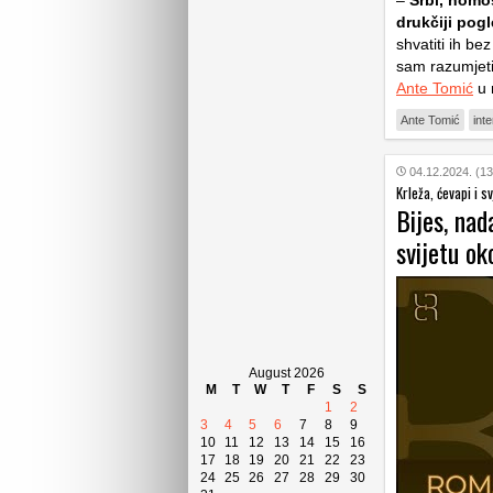
–
Srbi, homos
drukčiji pogl
shvatiti ih b
sam razumjeti 
Ante Tomić
u 
Ante Tomić
inte
04.12.2024. (13
Krleža, ćevapi i s
Bijes, nad
svijetu ok
August 2026
M
T
W
T
F
S
S
1
2
3
4
5
6
7
8
9
10
11
12
13
14
15
16
17
18
19
20
21
22
23
24
25
26
27
28
29
30