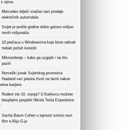
i s njima
Mercedes bilježi snažan rast prodaje
električnih automobila
Svijet je prošle godine dobio gotovo milijun
novih milijunaša
10 prečaca u Windowsima koje biste odmah
trebali početi koristiti
Mikrozelenje – kako ga uzgojiti i na što
paziti
Norveški junak Svjetskog prvenstva
Haaland već planira život na farmi nakon
etne karijere
Rođeni ste 10. srpnja? U Karlovcu možete
besplatno posjetiti Nikola Tesla Experience
r
Sacha Baron Cohen u tajnosti snimio novi
film o Aliju G-ju