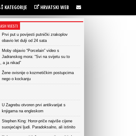
KATEGORIJE
HRVATSKI WEB
LASH VIJESTI
Prvi put u povijesti putnički zrakoplov
obavio let dulji od 24 sata
Moby objavio “Porcelain” video s
Jadranskog mora: “Svi na svijetu su to
i, a ja nikad”
Žene ovisnije o kozmetičkim postupcima
nego o kockanju
U Zagrebu otvoren prvi antikvarijat s
knjigama na engleskom
Stephen King: Horor-priče najviše cijene
suosjećajni ljudi. Paradoksalno, ali istinito