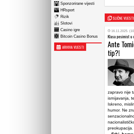
Sponzorirane vijesti
HRsport
Rizik
SLIČNE VIJESTI
Slotovi
Casino igre
16.11.2025. (10
Klasa pesimist u 
Bitcoin Casino Bonus
Ante Tomi
ARHIVA VIJESTI
tip?!
zapravo nije 
ismijavanja, t
Iskreno, misli
humor. Ne znam
senzacionalno 
nacionalistič
preokupacija.