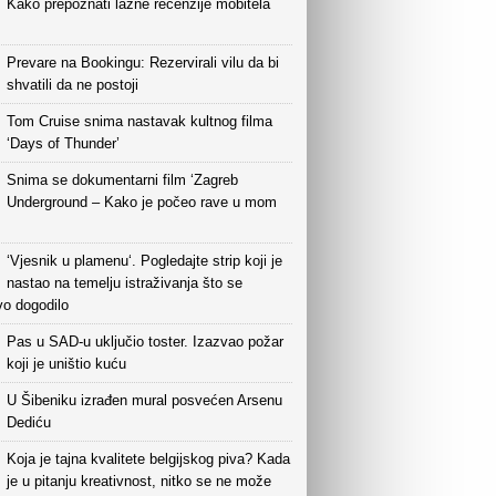
Kako prepoznati lažne recenzije mobitela
Prevare na Bookingu: Rezervirali vilu da bi
shvatili da ne postoji
Tom Cruise snima nastavak kultnog filma
‘Days of Thunder’
Snima se dokumentarni film ‘Zagreb
Underground – Kako je počeo rave u mom
‘Vjesnik u plamenu‘. Pogledajte strip koji je
nastao na temelju istraživanja što se
vo dogodilo
Pas u SAD-u uključio toster. Izazvao požar
koji je uništio kuću
U Šibeniku izrađen mural posvećen Arsenu
Dediću
Koja je tajna kvalitete belgijskog piva? Kada
je u pitanju kreativnost, nitko se ne može