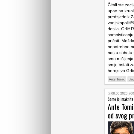
Čitali ste zac
upao na kruni
predsjednik Z
vanjskopoliti
desila. Grlić 
samoisticanju,
pričati. Možda
nepotrebno ne
nas u subotu n
smo mišljenja
smije ostati z
herojstvo Gr
Ante Tomić
blo
08.05.2023. (00
Samo joj maknite 
Ante Tomić
od svog p