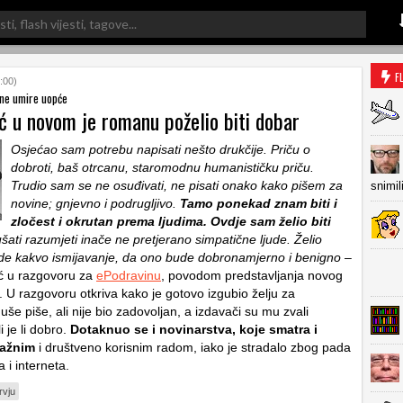
F
:00)
ne umire uopće
ć u novom je romanu poželio biti dobar
Osjećao sam potrebu napisati nešto drukčije. Priču o
dobroti, baš otrcanu, staromodnu humanističku priču.
Trudio sam se ne osuđivati, ne pisati onako kako pišem za
snimil
novine; gnjevno i podrugljivo.
Tamo ponekad znam biti i
zločest i okrutan prema ljudima. Ovdje sam želio biti
ušati razumjeti inače ne pretjerano simpatične ljude. Želio
de kakvo ismijavanje, da ono bude dobronamjerno i benigno
–
ć u razgovoru za
ePodravinu
, povodom predstavljanja novog
U razgovoru otkriva kako je gotovo izgubio želju za
še piše, ali nije bio zadovoljan, a izdavači su mu zvali
i je li dobro.
Dotaknuo se i novinarstva, koje smatra i
važnim
i društveno korisnim radom, iako je stradalo zbog pada
 i interneta.
rvju