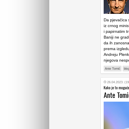
Da pjevačica 
iz crnog minis
i papirnatim t
Baniji ne grad
da ih zanosna m
prema izgledu 
Andreju Plenk
njegova nespo
Ante Tomić
blo
26.04.2023. (19
Kako je to moguće
Ante Tomić