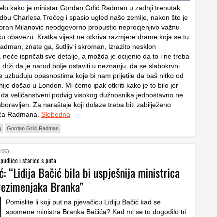
ijelo kako je ministar Gordan Grlić Radman u zadnji trenutak
dbu Charlesa Trećeg i spasio ugled naše zemlje, nakon što je
oran Milanović neodgovorno propustio neprocjenjivo važnu
čku obavezu. Kratka vijest ne otkriva razmjere drame koja se tu
Radman, znate ga, šutljiv i skroman, izrazito nesklon
 neće ispričati sve detalje, a možda je ocijenio da to i ne treba
 drži da je narod bolje ostaviti u neznanju, da se slabokrvni
 uzbuđuju opasnostima koje bi nam prijetile da baš nitko od
ije došao u London. Mi ćemo ipak otkriti kako je to bilo jer
 da veličanstveni podvig visokog dužnosnika jednostavno ne
aboravljen. Za naraštaje koji dolaze treba biti zabilježeno
lića Radmana.
Slobodna
g
Gordan Grlić Radman
:00)
pudlice i starice s puta
: “Lidija Bačić bila bi uspješnija ministrica
rezimenjaka Branka”
Pomislite li koji put na pjevačicu Lidiju Bačić kad se
spomene ministra Branka Bačića? Kad mi se to dogodilo tri