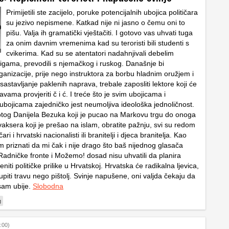
Primijetili ste zacijelo, poruke potencijalnih ubojica političara
su jezivo nepismene. Katkad nije ni jasno o čemu oni to
pišu. Valja ih gramatički vještačiti. I gotovo vas uhvati tuga
za onim davnim vremenima kad su teroristi bili studenti s
cvikerima. Kad su se atentatori nadahnjivali debelim
njigama, prevodili s njemačkog i ruskog. Današnje bi
rganizacije, prije nego instruktora za borbu hladnim oružjem i
sastavljanje paklenih naprava, trebale zaposliti lektore koji će
avama provjeriti č i ć. I treće što je svim ubojicama i
 ubojicama zajedničko jest neumoljiva ideološka jednoličnost.
tog Danijela Bezuka koji je pucao na Markovu trgu do onoga
aksera koji je prešao na islam, obratite pažnju, svi su redom
ri i hrvatski nacionalisti ili branitelji i djeca branitelja. Kao
m priznati da mi čak i nije drago što baš nijednog glasača
 Radničke fronte i Možemo! dosad nisu uhvatili da planira
eniti političke prilike u Hrvatskoj. Hrvatska će radikalna ljevica,
 kupiti travu nego pištolj. Svinje napušene, oni valjda čekaju da
sam ubije.
Slobodna
g
:00)