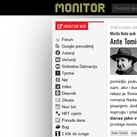
Search
for:
HRVATSKI WEB
08.11.2024. (10
Možda Nada ipak 
Ante Tomi
Forum
Google prevoditelj
Jutarnji
Večernji
Slobodna Dalmacija
Tportal
Net
pomirljiv, pok
Index
sam, ako i bu
Dnevnik
rekao je Tomi
romana Nada. 
24sata
pisanjem, dodu
Novi list
suprugu i pital
HRT vijesti
danas jako 
Ponuda dana
prodaja novina
Bug
Ante Tomić
inte
1 klik do svega