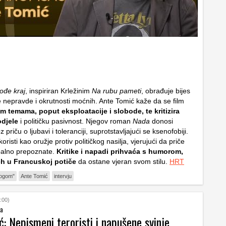
ođe kraj
, inspiriran Krležinim
Na rubu pameti
, obrađuje bijes
e nepravde i okrutnosti moćnih. Ante Tomić kaže da se film
m temama, poput eksploatacije i slobode, te kritizira
djele
i političku pasivnost. Njegov roman
Nada
donosi
priču o ljubavi i toleranciji, suprotstavljajući se ksenofobiji.
risti kao oružje protiv političkog nasilja, vjerujući da priče
balno prepoznate.
Kritike i napadi prihvaća s humorom,
h u Francuskoj potiče
da ostane vjeran svom stilu.
HRT
logom"
Ante Tomić
intervju
:00)
na
: Nepismeni teroristi i napušene svinje