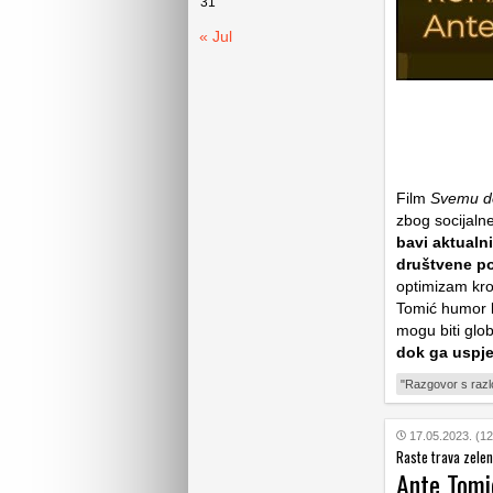
31
« Jul
Film
Svemu d
zbog socijaln
bavi aktualni
društvene po
optimizam kroz 
Tomić humor ko
mogu biti glo
dok ga uspje
"Razgovor s raz
17.05.2023. (12
Raste trava zele
Ante Tomić