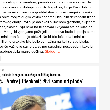
ili četiri puta zaredom, pomislio sam da mi mozak možda
želi i nešto ozbiljnije poručiti. Napokon, Lidija Bačić bila bi
uspješnija ministrica graditeljstva od prezimenjaka Branka.
s onim svojim dugim vitkim nogama i kipućim dekolteom izađe
tarskog Audija, svi bi je dočekali s limenom glazbom, cvijećem
robojnicama. Nju nitko ne bi psovao i vrijeđao što se kuće na
e. Mnogi bi vjerojatno poželjeli da obnova bude i sporija samo
inistrica što dulje obilazi. Ne bi bilo loše birati ministre
ili bi to svakako bilo bolje od načina na koji se sad biraju.
oviću važno je samo da su mu suradnici nesposobni kako bi
sobnost bila manje uočljiva.
Slobodna
g
:00)
, najveća je zagonetka našega političkog trenutka
: “Andrej Plenković živi samo od plaće”