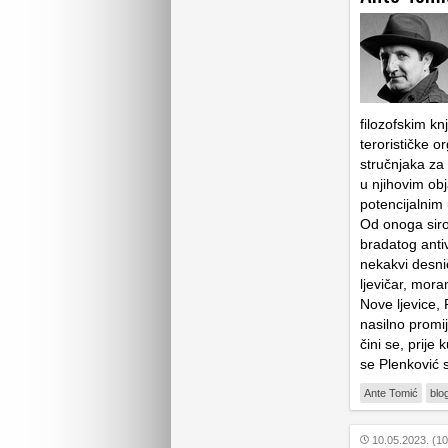
filozofskim k
terorističke o
stručnjaka za 
u njihovim obj
potencijalnim
Od onoga siro
bradatog antiv
nekakvi desniča
ljevičar, mora
Nove ljevice,
nasilno promij
čini se, prije
se Plenković 
Ante Tomić
blo
10.05.2023. (10