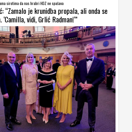
 nama sirotima da nas hrabri HDZ ne spašava
: “Zamalo je krunidba propala, ali onda se
. ‘Camilla, vidi, Grlić Radman!‘”