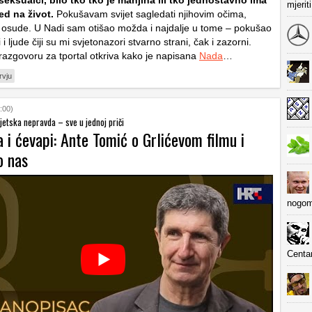
eksualci, bilo tko tko je manjina ili tko jednostavno ima
mjerit
ed na život.
Pokušavam svijet sagledati njihovim očima,
ez osude. U Nadi sam otišao možda i najdalje u tome – pokušao
i ljude čiji su mi svjetonazori stvarno strani, čak i zazorni.
razgovoru za tportal otkriva kako je napisana
Nada
…
rvju
:00)
vjetska nepravda – sve u jednoj priči
a i ćevapi: Ante Tomić o Grlićevom filmu i
o nas
nogom
Centa