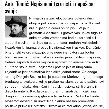
Ante Tomić: Nepismeni teroristi i napušene
svinje
Primijetili ste zacijelo, poruke potencijalnih
ubojica političara su jezivo nepismene. Katkad
nije ni jasno o čemu oni to pišu. Valja ih
gramatički vještačiti. I gotovo vas uhvati tuga za
onim davnim vremenima kad su teroristi bili
studenti s cvikerima. Kad su se atentatori nadahnjivali debelim
filozofskim knjigama, prevodili s njemačkog i ruskog. Današnje
bi terorističke organizacije, prije nego instruktora za borbu
hladnim oružjem i stručnjaka za sastavljanje paklenih naprava,
trebale zaposliti lektore koji će u njihovim objavama provjeriti č i
ć. I treće što je svim ubojicama i potencijalnim ubojicama
zajedničko jest neumoljiva ideološka jednoličnost. Od onoga
sirotog Danijela Bezuka koji je pucao na Markovu trgu do onoga
bradatog antivaksera koji je prešao na islam, obratite pažnju, svi
su redom nekakvi desničari i hrvatski nacionalisti ili branitelji i
djeca branitelja. Kao ljevičar, moram priznati da mi čak i nije
drago što baš nijednog glasača Nove ljevice, Radničke fronte i
Možemo! dosad nisu uhvatili da planira nasilno promijeniti
političke prilike u Hrvatskoj. Hrvatska će radikalna ljevica, čini se,