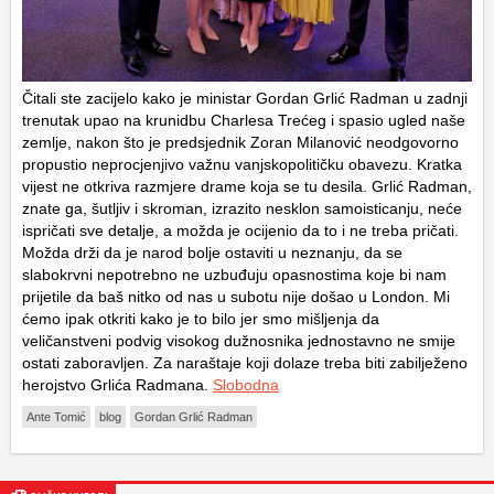
Čitali ste zacijelo kako je ministar Gordan Grlić Radman u zadnji
trenutak upao na krunidbu Charlesa Trećeg i spasio ugled naše
zemlje, nakon što je predsjednik Zoran Milanović neodgovorno
propustio neprocjenjivo važnu vanjskopolitičku obavezu. Kratka
vijest ne otkriva razmjere drame koja se tu desila. Grlić Radman,
znate ga, šutljiv i skroman, izrazito nesklon samoisticanju, neće
ispričati sve detalje, a možda je ocijenio da to i ne treba pričati.
Možda drži da je narod bolje ostaviti u neznanju, da se
slabokrvni nepotrebno ne uzbuđuju opasnostima koje bi nam
prijetile da baš nitko od nas u subotu nije došao u London. Mi
ćemo ipak otkriti kako je to bilo jer smo mišljenja da
veličanstveni podvig visokog dužnosnika jednostavno ne smije
ostati zaboravljen. Za naraštaje koji dolaze treba biti zabilježeno
herojstvo Grlića Radmana.
Slobodna
Ante Tomić
blog
Gordan Grlić Radman