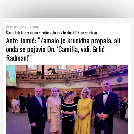
KATEGORIJE
10.05.2023. (08:00)
Što bi tek bilo s nama sirotima da nas hrabri HDZ ne spašava
Ante Tomić: “Zamalo je krunidba propala, ali
HRVATSKI
onda se pojavio On. ‘Camilla, vidi, Grlić
WEB
Radman!‘”