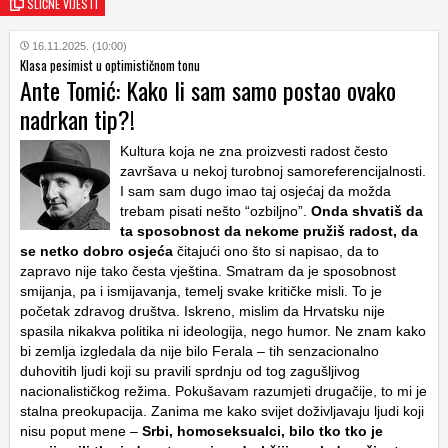
SLIČNE VIJESTI
16.11.2025. (10:00)
Klasa pesimist u optimističnom tonu
Ante Tomić: Kako li sam samo postao ovako
nadrkan tip?!
Kultura koja ne zna proizvesti radost često
završava u nekoj turobnoj samoreferencijalnosti.
I sam sam dugo imao taj osjećaj da možda
trebam pisati nešto “ozbiljno”.
Onda shvatiš da
ta sposobnost da nekome pružiš radost, da
se netko dobro osjeća
čitajući ono što si napisao, da to
zapravo nije tako česta vještina. Smatram da je sposobnost
smijanja, pa i ismijavanja, temelj svake kritičke misli. To je
početak zdravog društva. Iskreno, mislim da Hrvatsku nije
spasila nikakva politika ni ideologija, nego humor. Ne znam kako
bi zemlja izgledala da nije bilo Ferala – tih senzacionalno
duhovitih ljudi koji su pravili sprdnju od tog zagušljivog
nacionalističkog režima. Pokušavam razumjeti drugačije, to mi je
stalna preokupacija. Zanima me kako svijet doživljavaju ljudi koji
nisu poput mene –
Srbi, homoseksualci, bilo tko tko je