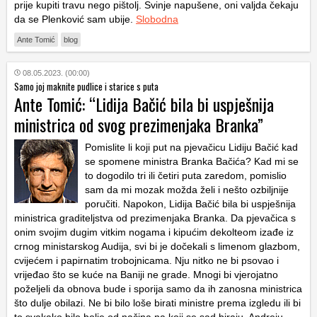
prije kupiti travu nego pištolj. Svinje napušene, oni valjda čekaju
da se Plenković sam ubije.
Slobodna
Ante Tomić
blog
08.05.2023. (00:00)
Samo joj maknite pudlice i starice s puta
Ante Tomić: “Lidija Bačić bila bi uspješnija
ministrica od svog prezimenjaka Branka”
Pomislite li koji put na pjevačicu Lidiju Bačić kad
se spomene ministra Branka Bačića? Kad mi se
to dogodilo tri ili četiri puta zaredom, pomislio
sam da mi mozak možda želi i nešto ozbiljnije
poručiti. Napokon, Lidija Bačić bila bi uspješnija
ministrica graditeljstva od prezimenjaka Branka. Da pjevačica s
onim svojim dugim vitkim nogama i kipućim dekolteom izađe iz
crnog ministarskog Audija, svi bi je dočekali s limenom glazbom,
cvijećem i papirnatim trobojnicama. Nju nitko ne bi psovao i
vrijeđao što se kuće na Baniji ne grade. Mnogi bi vjerojatno
poželjeli da obnova bude i sporija samo da ih zanosna ministrica
što dulje obilazi. Ne bi bilo loše birati ministre prema izgledu ili bi