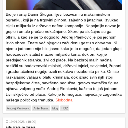
Bio je i onaj Damir Škugor, lijevi bezvezni u maksimirskom
ogranku, koji je na trgovini plinom, zajedno s jatacima, izvukao
cijelu milijardu iz državne naftne kompanije. Nepojmljiv novac je
gepio i umalo prošao nekažnjeno. Skoro pa slučajno su ga
otkrili, a kad se se to dogodilo, Andrej Plenković je još jednom
izvio obrve. Znate već njegovu začuđenu gestu s obrvama. Ni
njemu jadnome nije bilo jasno kako je to moguće, da jedan glupi
hadezeovski statist mazne milijardu kuna, dok on, koji je
predsjednik stranke, živi od plaće. Na bezbroj malih načina
različiti su hadezeovski ministri, državni tajnici, savjetnici, župani
i gradonačelnici negdje uzeli nekakvu nezakonitu pinku. Oni se
raskalašno valjaju u blatu kriminala, dok iznad svih njih stoji
besprijekorno čista, savršeno nedužna, gotovo svetačka figura
njihova voljenog vođe. Andrej Plenković, kažimo to još jednom,
živi isključivo od plaće. Kako je to moguće, najveća je zagonetka
našega političkog trenutka.
Slobodna
Andrej Plenković
Ante Tomić
blog
HDZ
19.04.2023. (19:00)
Kolo sreće se okreće