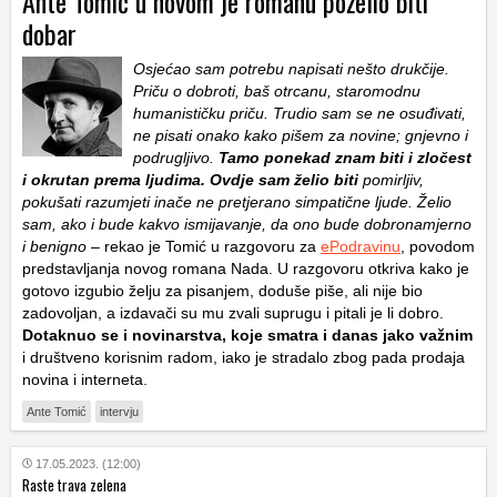
Ante Tomić u novom je romanu poželio biti
dobar
Osjećao sam potrebu napisati nešto drukčije.
Priču o dobroti, baš otrcanu, staromodnu
humanističku priču. Trudio sam se ne osuđivati,
ne pisati onako kako pišem za novine; gnjevno i
podrugljivo.
Tamo ponekad znam biti i zločest
i okrutan prema ljudima. Ovdje sam želio biti
pomirljiv,
pokušati razumjeti inače ne pretjerano simpatične ljude. Želio
sam, ako i bude kakvo ismijavanje, da ono bude dobronamjerno
i benigno
– rekao je Tomić u razgovoru za
ePodravinu
, povodom
predstavljanja novog romana Nada. U razgovoru otkriva kako je
gotovo izgubio želju za pisanjem, doduše piše, ali nije bio
zadovoljan, a izdavači su mu zvali suprugu i pitali je li dobro.
Dotaknuo se i novinarstva, koje smatra i danas jako važnim
i društveno korisnim radom, iako je stradalo zbog pada prodaja
novina i interneta.
Ante Tomić
intervju
17.05.2023. (12:00)
Raste trava zelena