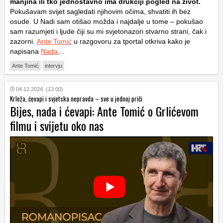
manjina ili tko jednostavno ima drukčiji pogled na život.
Pokušavam svijet sagledati njihovim očima, shvatiti ih bez
osude. U Nadi sam otišao možda i najdalje u tome – pokušao
sam razumjeti i ljude čiji su mi svjetonazori stvarno strani, čak i
zazorni.
Ante Tomić
u razgovoru za tportal otkriva kako je
napisana
Nada
…
Ante Tomić
intervju
04.12.2024. (13:00)
Krleža, ćevapi i svjetska nepravda – sve u jednoj priči
Bijes, nada i ćevapi: Ante Tomić o Grlićevom
filmu i svijetu oko nas