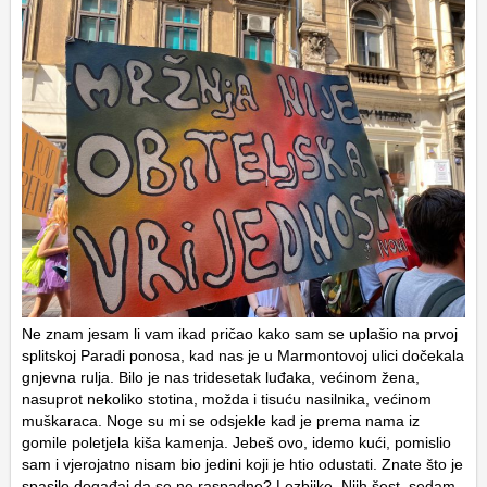
Ne znam jesam li vam ikad pričao kako sam se uplašio na prvoj
splitskoj Paradi ponosa, kad nas je u Marmontovoj ulici dočekala
gnjevna rulja. Bilo je nas tridesetak luđaka, većinom žena,
nasuprot nekoliko stotina, možda i tisuću nasilnika, većinom
muškaraca. Noge su mi se odsjekle kad je prema nama iz
gomile poletjela kiša kamenja. Jebeš ovo, idemo kući, pomislio
sam i vjerojatno nisam bio jedini koji je htio odustati. Znate što je
spasilo događaj da se ne raspadne? Lezbijke. Njih šest, sedam,