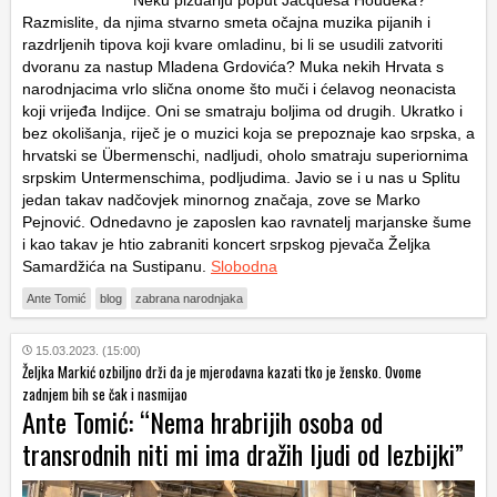
Neku pizdariju poput Jacquesa Houdeka?
Razmislite, da njima stvarno smeta očajna muzika pijanih i
razdrljenih tipova koji kvare omladinu, bi li se usudili zatvoriti
dvoranu za nastup Mladena Grdovića? Muka nekih Hrvata s
narodnjacima vrlo slična onome što muči i ćelavog neonacista
koji vrijeđa Indijce. Oni se smatraju boljima od drugih. Ukratko i
bez okolišanja, riječ je o muzici koja se prepoznaje kao srpska, a
hrvatski se Übermenschi, nadljudi, oholo smatraju superiornima
srpskim Untermenschima, podljudima. Javio se i u nas u Splitu
jedan takav nadčovjek minornog značaja, zove se Marko
Pejnović. Odnedavno je zaposlen kao ravnatelj marjanske šume
i kao takav je htio zabraniti koncert srpskog pjevača Željka
Samardžića na Sustipanu.
Slobodna
Ante Tomić
blog
zabrana narodnjaka
15.03.2023. (15:00)
Željka Markić ozbiljno drži da je mjerodavna kazati tko je žensko. Ovome
zadnjem bih se čak i nasmijao
Ante Tomić: “Nema hrabrijih osoba od
transrodnih niti mi ima dražih ljudi od lezbijki”