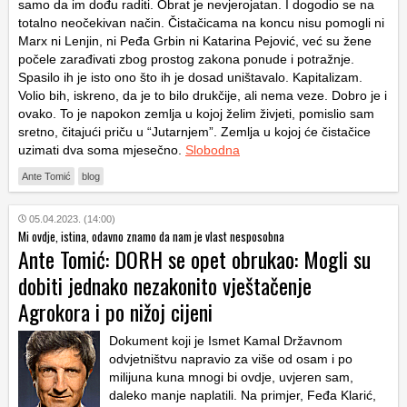
samo da im dođu raditi. Obrat je nevjerojatan. I dogodio se na
totalno neočekivan način. Čistačicama na koncu nisu pomogli ni
Marx ni Lenjin, ni Peđa Grbin ni Katarina Pejović, već su žene
počele zarađivati zbog prostog zakona ponude i potražnje.
Spasilo ih je isto ono što ih je dosad uništavalo. Kapitalizam.
Volio bih, iskreno, da je to bilo drukčije, ali nema veze. Dobro je i
ovako. To je napokon zemlja u kojoj želim živjeti, pomislio sam
sretno, čitajući priču u “Jutarnjem”. Zemlja u kojoj će čistačice
uzimati dva soma mjesečno.
Slobodna
Ante Tomić
blog
05.04.2023. (14:00)
Mi ovdje, istina, odavno znamo da nam je vlast nesposobna
Ante Tomić: DORH se opet obrukao: Mogli su
dobiti jednako nezakonito vještačenje
Agrokora i po nižoj cijeni
Dokument koji je Ismet Kamal Državnom
odvjetništvu napravio za više od osam i po
milijuna kuna mnogi bi ovdje, uvjeren sam,
daleko manje naplatili. Na primjer, Feđa Klarić,