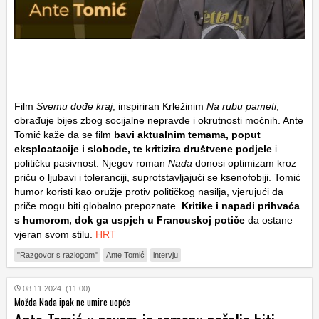
Film
Svemu dođe kraj
, inspiriran Krležinim
Na rubu pameti
,
obrađuje bijes zbog socijalne nepravde i okrutnosti moćnih. Ante
Tomić kaže da se film
bavi aktualnim temama, poput
eksploatacije i slobode, te kritizira društvene podjele
i
političku pasivnost. Njegov roman
Nada
donosi optimizam kroz
priču o ljubavi i toleranciji, suprotstavljajući se ksenofobiji. Tomić
humor koristi kao oružje protiv političkog nasilja, vjerujući da
priče mogu biti globalno prepoznate.
Kritike i napadi prihvaća
s humorom, dok ga uspjeh u Francuskoj potiče
da ostane
vjeran svom stilu.
HRT
"Razgovor s razlogom"
Ante Tomić
intervju
08.11.2024. (11:00)
Možda Nada ipak ne umire uopće