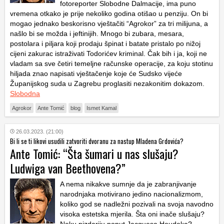
fotoreporter Slobodne Dalmacije, ima puno
vremena otkako je prije nekoliko godina otišao u penziju. On bi
mogao jednako beskorisno vještačiti “Agrokor” za tri milijuna, a
našlo bi se možda i jeftinijih. Mnogo bi zubara, mesara,
postolara i piljara koji prodaju špinat i batate pristalo po nižoj
cijeni zakurac istraživati Todorićev kriminal. Čak bih i ja, koji ne
vladam sa sve četiri temeljne računske operacije, za koju stotinu
hiljada znao napisati vještačenje koje će Sudsko vijeće
Županijskog suda u Zagrebu proglasiti nezakonitim dokazom.
Slobodna
Agrokor
Ante Tomić
blog
Ismet Kamal
26.03.2023. (21:00)
Bi li se ti likovi usudili zatvoriti dvoranu za nastup Mladena Grdovića?
Ante Tomić: “Šta šumari u nas slušaju?
Ludwiga van Beethovena?”
A nema nikakve sumnje da je zabranjivanje
narodnjaka motivirano jedino nacionalizmom,
koliko god se nadležni pozivali na svoja navodno
visoka estetska mjerila. Šta oni inače slušaju?