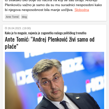
to svakako bilo bolje od načina na koji se sad biraju. Andreju
Plenkoviću važno je samo da su mu suradnici nesposobni kako
bi njegova nesposobnost bila manje uočljiva.
Slobodna
Ante Tomić
blog
26.04.2023. (19:00)
Kako je to moguće, najveća je zagonetka našega političkog trenutka
Ante Tomić: “Andrej Plenković živi samo od
plaće”