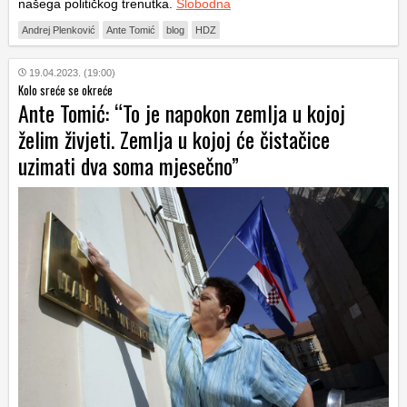
našega političkog trenutka.
Slobodna
Andrej Plenković
Ante Tomić
blog
HDZ
19.04.2023. (19:00)
Kolo sreće se okreće
Ante Tomić: “To je napokon zemlja u kojoj
želim živjeti. Zemlja u kojoj će čistačice
uzimati dva soma mjesečno”