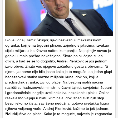
Bio je i onaj Damir Škugor, lijevi bezvezni u maksimirskom
ogranku, koji je na trgovini plinom, zajedno s jatacima, izvukao
cijelu milijardu iz državne naftne kompanije. Nepojmljiv novac je
gepio i umalo prošao nekažnjeno. Skoro pa slučajno su ga
otkrili, a kad se se to dogodilo, Andrej Plenković je još jednom
izvio obrve. Znate već njegovu začuđenu gestu s obrvama. Ni
njemu jadnome nije bilo jasno kako je to moguće, da jedan glupi
hadezeovski statist mazne milijardu kuna, dok on, koji je
predsjednik stranke, živi od plaće. Na bezbroj malih načina
različiti su hadezeovski ministri, državni tajnici, savjetnici, župani
i gradonačelnici negdje uzeli nekakvu nezakonitu pinku. Oni se
raskalašno valjaju u blatu kriminala, dok iznad svih njih stoji
besprijekorno čista, savršeno nedužna, gotovo svetačka figura
njihova voljenog vođe. Andrej Plenković, kažimo to još jednom,
živi isključivo od plaće. Kako je to moguće, najveća je zagonetka