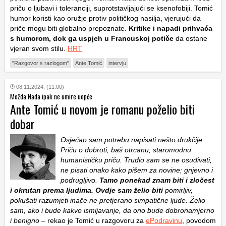
priču o ljubavi i toleranciji, suprotstavljajući se ksenofobiji. Tomić
humor koristi kao oružje protiv političkog nasilja, vjerujući da
priče mogu biti globalno prepoznate.
Kritike i napadi prihvaća
s humorom, dok ga uspjeh u Francuskoj potiče
da ostane
vjeran svom stilu.
HRT
"Razgovor s razlogom"
Ante Tomić
intervju
08.11.2024. (11:00)
Možda Nada ipak ne umire uopće
Ante Tomić u novom je romanu poželio biti
dobar
Osjećao sam potrebu napisati nešto drukčije.
Priču o dobroti, baš otrcanu, staromodnu
humanističku priču. Trudio sam se ne osuđivati,
ne pisati onako kako pišem za novine; gnjevno i
podrugljivo.
Tamo ponekad znam biti i zločest
i okrutan prema ljudima. Ovdje sam želio biti
pomirljiv,
pokušati razumjeti inače ne pretjerano simpatične ljude. Želio
sam, ako i bude kakvo ismijavanje, da ono bude dobronamjerno
i benigno
– rekao je Tomić u razgovoru za
ePodravinu
, povodom