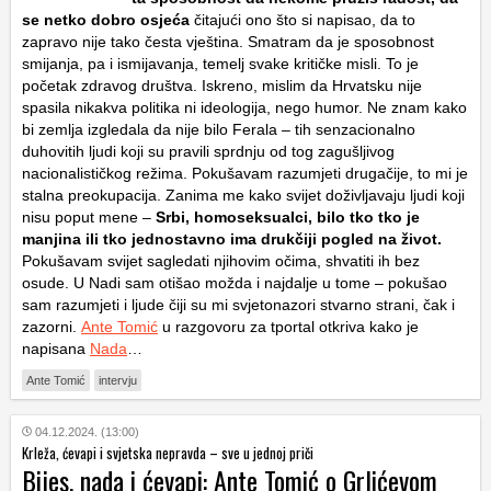
se netko dobro osjeća
čitajući ono što si napisao, da to
zapravo nije tako česta vještina. Smatram da je sposobnost
smijanja, pa i ismijavanja, temelj svake kritičke misli. To je
početak zdravog društva. Iskreno, mislim da Hrvatsku nije
spasila nikakva politika ni ideologija, nego humor. Ne znam kako
bi zemlja izgledala da nije bilo Ferala – tih senzacionalno
duhovitih ljudi koji su pravili sprdnju od tog zagušljivog
nacionalističkog režima. Pokušavam razumjeti drugačije, to mi je
stalna preokupacija. Zanima me kako svijet doživljavaju ljudi koji
nisu poput mene –
Srbi, homoseksualci, bilo tko tko je
manjina ili tko jednostavno ima drukčiji pogled na život.
Pokušavam svijet sagledati njihovim očima, shvatiti ih bez
osude. U Nadi sam otišao možda i najdalje u tome – pokušao
sam razumjeti i ljude čiji su mi svjetonazori stvarno strani, čak i
zazorni.
Ante Tomić
u razgovoru za tportal otkriva kako je
napisana
Nada
…
Ante Tomić
intervju
04.12.2024. (13:00)
Krleža, ćevapi i svjetska nepravda – sve u jednoj priči
Bijes, nada i ćevapi: Ante Tomić o Grlićevom