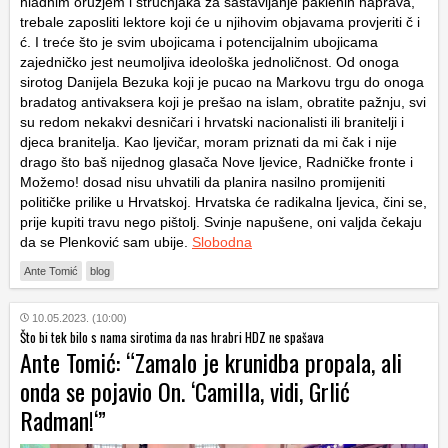
hladnim oružjem i stručnjaka za sastavljanje paklenih naprava,
trebale zaposliti lektore koji će u njihovim objavama provjeriti č i
ć. I treće što je svim ubojicama i potencijalnim ubojicama
zajedničko jest neumoljiva ideološka jednoličnost. Od onoga
sirotog Danijela Bezuka koji je pucao na Markovu trgu do onoga
bradatog antivaksera koji je prešao na islam, obratite pažnju, svi
su redom nekakvi desničari i hrvatski nacionalisti ili branitelji i
djeca branitelja. Kao ljevičar, moram priznati da mi čak i nije
drago što baš nijednog glasača Nove ljevice, Radničke fronte i
Možemo! dosad nisu uhvatili da planira nasilno promijeniti
političke prilike u Hrvatskoj. Hrvatska će radikalna ljevica, čini se,
prije kupiti travu nego pištolj. Svinje napušene, oni valjda čekaju
da se Plenković sam ubije.
Slobodna
Ante Tomić
blog
10.05.2023. (10:00)
Što bi tek bilo s nama sirotima da nas hrabri HDZ ne spašava
Ante Tomić: “Zamalo je krunidba propala, ali
onda se pojavio On. ‘Camilla, vidi, Grlić
Radman!‘”