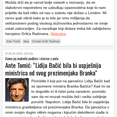
Možda drži da je narod bolje ostaviti u neznanju, da se
slabokrvni nepotrebno ne uzbuđuju opasnostima koje bi nam
prijetile da baš nitko od nas u subotu nije došao u London. Mi
ćemo ipak otkriti kako je to bilo jer smo mišljenja da
veličanstveni podvig visokog dužnosnika jednostavno ne smije
ostati zaboravljen. Za naraštaje koji dolaze treba biti zabilježeno
herojstvo Grlića Radmana.
Slobodna
Ante Tomić
blog
Gordan Grlić Radman
08.05.2023. (00:00)
Samo joj maknite pudlice i starice s puta
Ante Tomić: “Lidija Bačić bila bi uspješnija
ministrica od svog prezimenjaka Branka”
Pomislite li koji put na pjevačicu Lidiju Bačić kad
se spomene ministra Branka Bačića? Kad mi se
to dogodilo tri ili četiri puta zaredom, pomislio
sam da mi mozak možda želi i nešto ozbiljnije
poručiti. Napokon, Lidija Bačić bila bi uspješnija
ministrica graditeljstva od prezimenjaka Branka. Da pjevačica s
onim svojim dugim vitkim nogama i kipućim dekolteom izađe iz