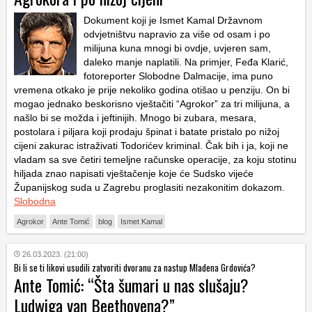
Dokument koji je Ismet Kamal Državnom
odvjetništvu napravio za više od osam i po
milijuna kuna mnogi bi ovdje, uvjeren sam,
daleko manje naplatili. Na primjer, Feđa Klarić,
fotoreporter Slobodne Dalmacije, ima puno
vremena otkako je prije nekoliko godina otišao u penziju. On bi
mogao jednako beskorisno vještačiti “Agrokor” za tri milijuna, a
našlo bi se možda i jeftinijih. Mnogo bi zubara, mesara,
postolara i piljara koji prodaju špinat i batate pristalo po nižoj
cijeni zakurac istraživati Todorićev kriminal. Čak bih i ja, koji ne
vladam sa sve četiri temeljne računske operacije, za koju stotinu
hiljada znao napisati vještačenje koje će Sudsko vijeće
Županijskog suda u Zagrebu proglasiti nezakonitim dokazom.
Slobodna
Agrokor
Ante Tomić
blog
Ismet Kamal
26.03.2023. (21:00)
Bi li se ti likovi usudili zatvoriti dvoranu za nastup Mladena Grdovića?
Ante Tomić: “Šta šumari u nas slušaju?
Ludwiga van Beethovena?”