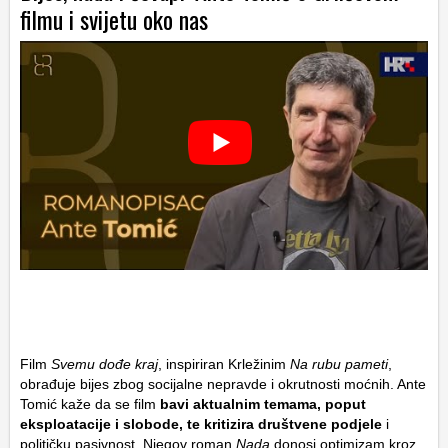
filmu i svijetu oko nas
Film
Svemu dođe kraj
, inspiriran Krležinim
Na rubu pameti
,
obrađuje bijes zbog socijalne nepravde i okrutnosti moćnih. Ante
Tomić kaže da se film
bavi aktualnim temama, poput
eksploatacije i slobode, te kritizira društvene podjele
i
političku pasivnost. Njegov roman
Nada
donosi optimizam kroz