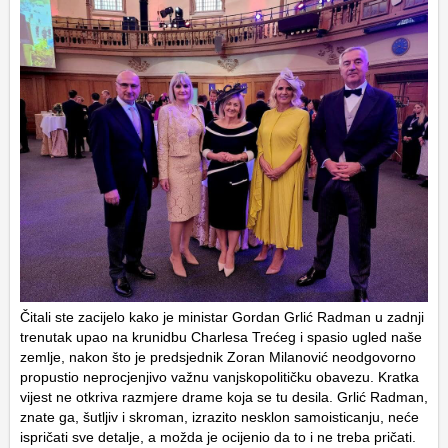
Čitali ste zacijelo kako je ministar Gordan Grlić Radman u zadnji
trenutak upao na krunidbu Charlesa Trećeg i spasio ugled naše
zemlje, nakon što je predsjednik Zoran Milanović neodgovorno
propustio neprocjenjivo važnu vanjskopolitičku obavezu. Kratka
vijest ne otkriva razmjere drame koja se tu desila. Grlić Radman,
znate ga, šutljiv i skroman, izrazito nesklon samoisticanju, neće
ispričati sve detalje, a možda je ocijenio da to i ne treba pričati.