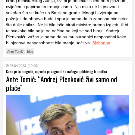
crnog ministarskog Audija, svi bi je dočekali s limenom glazbom,
cvijećem i papirnatim trobojnicama. Nju nitko ne bi psovao i
vrijeđao što se kuće na Baniji ne grade. Mnogi bi vjerojatno
poželjeli da obnova bude i sporija samo da ih zanosna ministrica
što dulje obilazi. Ne bi bilo loše birati ministre prema izgledu ili bi
to svakako bilo bolje od načina na koji se sad biraju. Andreju
Plenkoviću važno je samo da su mu suradnici nesposobni kako
bi njegova nesposobnost bila manje uočljiva.
Slobodna
Ante Tomić
blog
26.04.2023. (19:00)
Kako je to moguće, najveća je zagonetka našega političkog trenutka
Ante Tomić: “Andrej Plenković živi samo od
plaće”