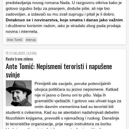
predstavljanja novog romana Nada. U razgovoru otkriva kako je
gotovo izgubio želju za pisanjem, doduše piše, ali nije bio
zadovoljan, a izdavači su mu zvali suprugu i pitali je li dobro.
Dotaknuo se i novinarstva, koje smatra i danas jako važnim
i društveno korisnim radom, iako je stradalo zbog pada prodaja
novina i interneta.
Ante Tomić
intervju
17.05.2023. (12:00)
Raste trava zelena
Ante Tomić: Nepismeni teroristi i napušene
svinje
Primijetili ste zacijelo, poruke potencijalnih
ubojica političara su jezivo nepismene. Katkad
nije ni jasno o čemu oni to pišu. Valja ih
gramatički vještačiti. I gotovo vas uhvati tuga za
onim davnim vremenima kad su teroristi bili
studenti s cvikerima. Kad su se atentatori nadahnjivali debelim
filozofskim knjigama, prevodili s njemačkog i ruskog. Današnje
bi terorističke organizacije, prije nego instruktora za borbu