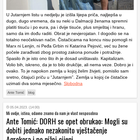
U Jutarnjem listu u nedjelju je izišla lijepa priča, najljepša u
dugo, dugo vremena, da su neki u Dalmaciji ženama spremni
platiti tisuću i po eura, pa i dvije tisuće, plus smještaj i hranu,
samo da im dođu raditi. Obrat je nevjerojatan. I dogodio se na
totalno neočekivan način. Čistačicama na koncu nisu pomogli ni
Marx ni Lenjin, ni Peđa Grbin ni Katarina Pejović, već su žene
počele zarađivati zbog prostog zakona ponude i potražnje.
Spasilo ih je isto ono što ih je dosad uništavalo. Kapitalizam.
Volio bih, iskreno, da je to bilo drukčije, ali nema veze. Dobro je i
ovako. To je napokon zemlja u kojoj želim živjeti, pomislio sam
sretno, čitajući priču u “Jutarnjem”. Zemlja u kojoj će čistačice
uzimati dva soma mjesečno.
Slobodna
Ante Tomić
blog
05.04.2023. (14:00)
Mi ovdje, istina, odavno znamo da nam je vlast nesposobna
Ante Tomić: DORH se opet obrukao: Mogli su
dobiti jednako nezakonito vještačenje
Agrokora i po nižoj cijeni