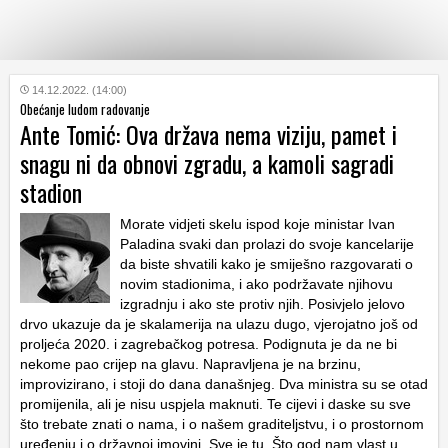
KATEGORIJE
14.12.2022. (14:00)
Obećanje ludom radovanje
Ante Tomić: Ova država nema viziju, pamet i
HRVATSKI
snagu ni da obnovi zgradu, a kamoli sagradi
WEB
stadion
Morate vidjeti skelu ispod koje ministar Ivan
Paladina svaki dan prolazi do svoje kancelarije
da biste shvatili kako je smiješno razgovarati o
novim stadionima, i ako podržavate njihovu
izgradnju i ako ste protiv njih. Posivjelo jelovo
drvo ukazuje da je skalamerija na ulazu dugo, vjerojatno još od
proljeća 2020. i zagrebačkog potresa. Podignuta je da ne bi
nekome pao crijep na glavu. Napravljena je na brzinu,
improvizirano, i stoji do dana današnjeg. Dva ministra su se otad
promijenila, ali je nisu uspjela maknuti. Te cijevi i daske su sve
što trebate znati o nama, i o našem graditeljstvu, i o prostornom
uređenju i o državnoj imovini. Sve je tu. Što god nam vlast u