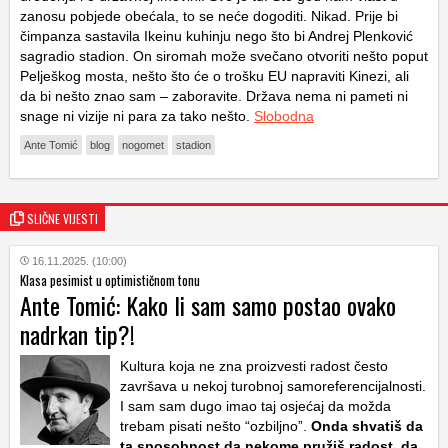
zanosu pobjede obećala, to se neće dogoditi. Nikad. Prije bi
čimpanza sastavila Ikeinu kuhinju nego što bi Andrej Plenković
sagradio stadion. On siromah može svečano otvoriti nešto poput
Pelješkog mosta, nešto što će o trošku EU napraviti Kinezi, ali
da bi nešto znao sam – zaboravite. Država nema ni pameti ni
snage ni vizije ni para za tako nešto.
Slobodna
Ante Tomić
blog
nogomet
stadion
SLIČNE VIJESTI
16.11.2025. (10:00)
Klasa pesimist u optimističnom tonu
Ante Tomić: Kako li sam samo postao ovako
nadrkan tip?!
Kultura koja ne zna proizvesti radost često
završava u nekoj turobnoj samoreferencijalnosti.
I sam sam dugo imao taj osjećaj da možda
trebam pisati nešto “ozbiljno”.
Onda shvatiš da
ta sposobnost da nekome pružiš radost, da