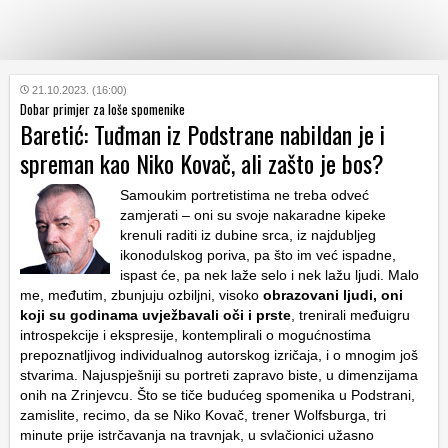
KATEGORIJE
21.10.2023. (16:00)
Dobar primjer za loše spomenike
Baretić: Tuđman iz Podstrane nabildan je i
HRVATSKI
spreman kao Niko Kovač, ali zašto je bos?
WEB
Samoukim portretistima ne treba odveć
zamjerati – oni su svoje nakaradne kipeke
krenuli raditi iz dubine srca, iz najdubljeg
ikonodulskog poriva, pa što im već ispadne,
ispast će, pa nek laže selo i nek lažu ljudi. Malo
me, međutim, zbunjuju ozbiljni, visoko
obrazovani ljudi, oni
koji su godinama uvježbavali oči i prste
, trenirali međuigru
introspekcije i ekspresije, kontemplirali o mogućnostima
prepoznatljivog individualnog autorskog izričaja, i o mnogim još
stvarima. Najuspješniji su portreti zapravo biste, u dimenzijama
onih na Zrinjevcu. Što se tiče budućeg spomenika u Podstrani,
zamislite, recimo, da se Niko Kovač, trener Wolfsburga, tri
minute prije istrčavanja na travnjak, u svlačionici užasno