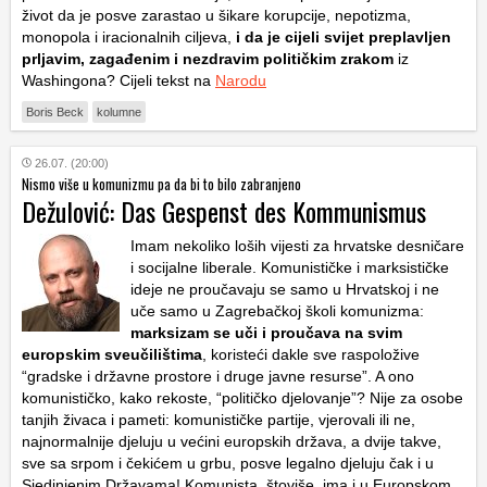
život da je posve zarastao u šikare korupcije, nepotizma,
monopola i iracionalnih ciljeva,
i da je cijeli svijet preplavljen
prljavim, zagađenim i nezdravim političkim zrakom
iz
Washingona? Cijeli tekst na
Narodu
Boris Beck
kolumne
26.07. (20:00)
Nismo više u komunizmu pa da bi to bilo zabranjeno
Dežulović: Das Gespenst des Kommunismus
Imam nekoliko loših vijesti za hrvatske desničare
i socijalne liberale. Komunističke i marksističke
ideje ne proučavaju se samo u Hrvatskoj i ne
uče samo u Zagrebačkoj školi komunizma:
marksizam se uči i proučava na svim
europskim sveučilištima
, koristeći dakle sve raspoložive
“gradske i državne prostore i druge javne resurse”. A ono
komunističko, kako rekoste, “političko djelovanje”? Nije za osobe
tanjih živaca i pameti: komunističke partije, vjerovali ili ne,
najnormalnije djeluju u većini europskih država, a dvije takve,
sve sa srpom i čekićem u grbu, posve legalno djeluju čak i u
Sjedinjenim Državama! Komunista, štoviše, ima i u Europskom