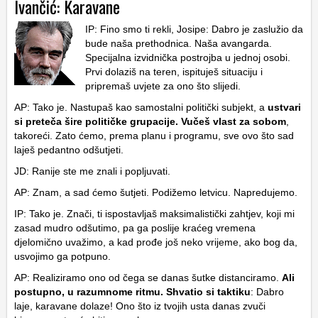
Ivančić: Karavane
IP: Fino smo ti rekli, Josipe: Dabro je zaslužio da
bude naša prethodnica. Naša avangarda.
Specijalna izvidnička postrojba u jednoj osobi.
Prvi dolaziš na teren, ispituješ situaciju i
pripremaš uvjete za ono što slijedi.
AP: Tako je. Nastupaš kao samostalni politički subjekt, a
ustvari
si preteča šire političke grupacije. Vučeš vlast za sobom
,
takoreći. Zato ćemo, prema planu i programu, sve ovo što sad
laješ pedantno odšutjeti.
JD: Ranije ste me znali i popljuvati.
AP: Znam, a sad ćemo šutjeti. Podižemo letvicu. Napredujemo.
IP: Tako je. Znači, ti ispostavljaš maksimalistički zahtjev, koji mi
zasad mudro odšutimo, pa ga poslije kraćeg vremena
djelomično uvažimo, a kad prođe još neko vrijeme, ako bog da,
usvojimo ga potpuno.
AP: Realiziramo ono od čega se danas šutke distanciramo.
Ali
postupno, u razumnome ritmu. Shvatio si taktiku
: Dabro
laje, karavane dolaze! Ono što iz tvojih usta danas zvuči