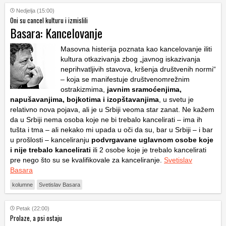
Nedjelja (15:00)
Oni su cancel kulturu i izmislili
Basara: Kancelovanje
Masovna histerija poznata kao kancelovanje iliti
kultura otkazivanja zbog „javnog iskazivanja
neprihvatljivih stavova, kršenja društvenih normi“
– koja se manifestuje društvenomrežnim
ostrakizmima,
javnim sramoćenjima,
napušavanjima, bojkotima i izopštavanjima
, u svetu je
relativno nova pojava, ali je u Srbiji veoma star zanat. Ne kažem
da u Srbiji nema osoba koje ne bi trebalo kancelirati – ima ih
tušta i tma – ali nekako mi upada u oči da su, bar u Srbiji – i bar
u prošlosti – kanceliranju
podvrgavane uglavnom osobe koje
i nije trebalo kancelirati
ili 2 osobe koje je trebalo kancelirati
pre nego što su se kvalifikovale za kanceliranje.
Svetislav
Basara
kolumne
Svetislav Basara
Petak (22:00)
Prolaze, a psi ostaju