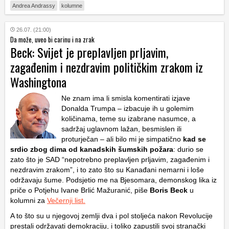
Andrea Andrassy
kolumne
26.07. (21:00)
Da može, uveo bi carinu i na zrak
Beck: Svijet je preplavljen prljavim,
zagađenim i nezdravim političkim zrakom iz
Washingtona
Ne znam ima li smisla komentirati izjave
Donalda Trumpa – izbacuje ih u golemim
količinama, teme su izabrane nasumce, a
sadržaj uglavnom lažan, besmislen ili
proturječan – ali bilo mi je simpatično
kad se
srdio zbog dima od kanadskih šumskih požara
: durio se
zato što je SAD “nepotrebno preplavljen prljavim, zagađenim i
nezdravim zrakom”, i to zato što su Kanađani nemarni i loše
održavaju šume. Podsjetio me na Bjesomara, demonskog lika iz
priče o Potjehu Ivane Brlić Mažuranić, piše
Boris Beck
u
kolumni za
Večernji list.
A to što su u njegovoj zemlji dva i pol stoljeća nakon Revolucije
prestali održavati demokraciju, i toliko zapustili svoj stranački