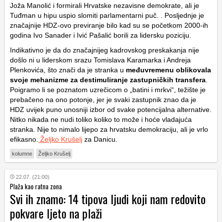
Joža Manolić i formirali Hrvatske nezavisne demokrate, ali je
Tuđman u hipu uspio slomiti parlamentarni puč. . Posljednje je
značajnije HDZ-ovo previranje bilo kad su se početkom 2000-ih
godina Ivo Sanader i Ivić Pašalić borili za lidersku poziciju.
Indikativno je da do značajnijeg kadrovskog preskakanja nije
došlo ni u liderskom srazu Tomislava Karamarka i Andreja
Plenkovića, što znači da je stranka u
međuvremenu oblikovala
svoje mehanizme za destimuliranje zastupničkih transfera
.
Poigramo li se poznatom uzrečicom o „batini i mrkvi“, težište je
prebačeno na ono potonje, jer je svaki zastupnik znao da je
HDZ uvijek puno unosniji izbor od svake potencijalna alternative.
Nitko nikada ne nudi toliko koliko to može i hoće vladajuća
stranka. Nije to nimalo lijepo za hrvatsku demokraciju, ali je vrlo
efikasno.
Željko Krušelj
za Danicu.
kolumne
Željko Krušelj
22.07. (21:00)
Plaža kao ratna zona
Svi ih znamo: 14 tipova ljudi koji nam redovito
pokvare ljeto na plaži