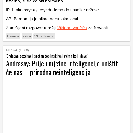
bizarno, sutra će biti normalno.
IP: I tako
step by step
dođemo do ustaške države.
AP: Pardon, ja je nikad neću tako zvati.
Zamišljeni razgovor u režiji
Viktora Ivančića
za Novosti
kolumne
satira
Viktor Ivančić
Petak (15:00)
'Srdačan pozdrav i sretan toplinski val svima koji slave'
Andrassy: Prije umjetne inteligencije uništit
će nas – prirodna neinteligencija