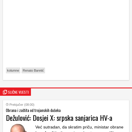
kolumne
Renato Baretić
SLIČNE VIJESTI
Prekjučer (08:00)
Obrana i zaštita od trojanskih dušeka
Dežulović: Dosjei X: srpska sanjarica HV-a
Već sutradan, da skratim priču, ministar obrane