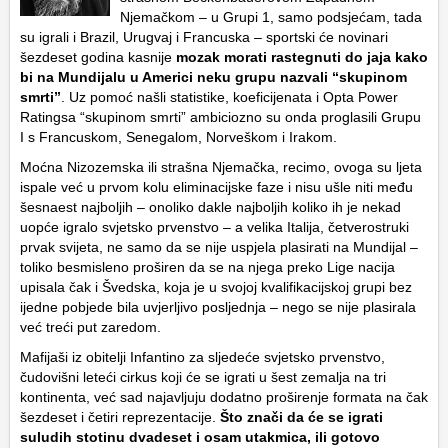
Njemačkom – u Grupi 1, samo podsjećam, tada
su igrali i Brazil, Urugvaj i Francuska – sportski će novinari
šezdeset godina kasnije
mozak morati rastegnuti do jaja kako
bi na Mundijalu u Americi neku grupu nazvali “skupinom
smrti”
. Uz pomoć našli statistike, koeficijenata i Opta Power
Ratingsa “skupinom smrti” ambiciozno su onda proglasili Grupu
I s Francuskom, Senegalom, Norveškom i Irakom.
Moćna Nizozemska ili strašna Njemačka, recimo, ovoga su ljeta
ispale već u prvom kolu eliminacijske faze i nisu ušle niti među
šesnaest najboljih – onoliko dakle najboljih koliko ih je nekad
uopće igralo svjetsko prvenstvo – a velika Italija, četverostruki
prvak svijeta, ne samo da se nije uspjela plasirati na Mundijal –
toliko besmisleno proširen da se na njega preko Lige nacija
upisala čak i Švedska, koja je u svojoj kvalifikacijskoj grupi bez
ijedne pobjede bila uvjerljivo posljednja – nego se nije plasirala
već treći put zaredom.
Mafijaši iz obitelji Infantino za sljedeće svjetsko prvenstvo,
čudovišni leteći cirkus koji će se igrati u šest zemalja na tri
kontinenta, već sad najavljuju dodatno proširenje formata na čak
šezdeset i četiri reprezentacije.
Što znači da će se igrati
suludih stotinu dvadeset i osam utakmica, ili gotovo