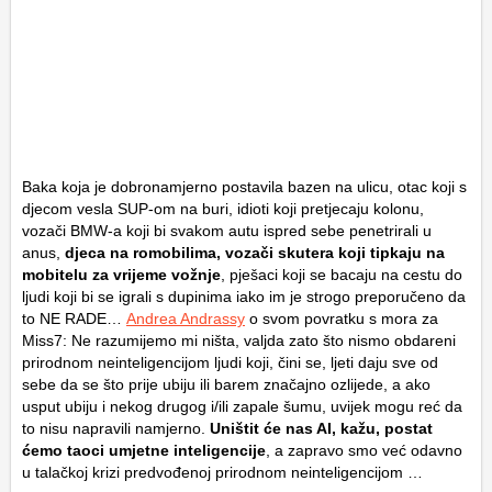
Baka koja je dobronamjerno postavila bazen na ulicu, otac koji s
djecom vesla SUP-om na buri, idioti koji pretjecaju kolonu,
vozači BMW-a koji bi svakom autu ispred sebe penetrirali u
anus,
djeca na romobilima, vozači skutera koji tipkaju na
mobitelu za vrijeme vožnje
, pješaci koji se bacaju na cestu do
ljudi koji bi se igrali s dupinima iako im je strogo preporučeno da
to NE RADE…
Andrea Andrassy
o svom povratku s mora za
Miss7: Ne razumijemo mi ništa, valjda zato što nismo obdareni
prirodnom neinteligencijom ljudi koji, čini se, ljeti daju sve od
sebe da se što prije ubiju ili barem značajno ozlijede, a ako
usput ubiju i nekog drugog i/ili zapale šumu, uvijek mogu reć da
to nisu napravili namjerno.
Uništit će nas AI, kažu, postat
ćemo taoci umjetne inteligencije
, a zapravo smo već odavno
u talačkoj krizi predvođenoj prirodnom neinteligencijom …