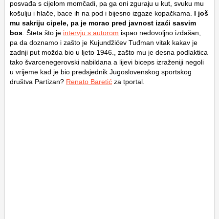
posvađa s cijelom momčadi, pa ga oni zguraju u kut, svuku mu
košulju i hlače, bace ih na pod i bijesno izgaze kopačkama.
I još
mu sakriju cipele, pa je morao pred javnost izaći sasvim
bos
. Šteta što je
intervju s autorom
ispao nedovoljno izdašan,
pa da doznamo i zašto je Kujundžićev Tuđman vitak kakav je
zadnji put možda bio u ljeto 1946., zašto mu je desna podlaktica
tako švarcenegerovski nabildana a lijevi biceps izraženiji negoli
u vrijeme kad je bio predsjednik Jugoslovenskog sportskog
društva Partizan?
Renato Baretić
za tportal.