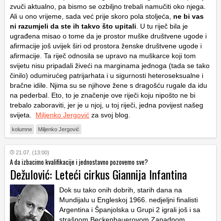
zvuči aktualno, pa bismo se ozbiljno trebali namučiti oko njega.
Ali u ono vrijeme, sada već prije skoro pola stoljeća,
ne bi vas
ni razumjeli da ste ih takvo što upitali
. U tu riječ bila je
ugrađena misao o tome da je prostor muške društvene ugode i
afirmacije još uvijek širi od prostora ženske društvene ugode i
afirmacije. Ta riječ odnosila se upravo na muškarce koji tom
svijetu nisu pripadali živeći na marginama jednoga (tada se tako
činilo) odumirućeg patrijarhata i u sigurnosti heteroseksualne i
bračne idile. Njima su se njihove žene s dragošću rugale da idu
na pederbal. Eto, to je značenje ove riječi koju nipošto ne bi
trebalo zaboraviti, jer je u njoj, u toj riječi, jedna povijest našeg
svijeta.
Miljenko Jergović
za svoj blog.
kolumne
Miljenko Jergović
21.07. (13:00)
A da izbacimo kvalifikacije i jednostavno pozovemo sve?
Dežulović: Leteći cirkus Giannija Infantina
Dok su tako onih dobrih, starih dana na
Mundijalu u Engleskoj 1966. nedjeljni finalisti
Argentina i Španjolska u Grupi 2 igrali još i sa
strašnom Beckenbauerovom Zapadnom