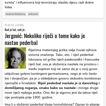
turista” i influencera koji teroriziraju vlastitu djecu radi dobre
fotke.
Andrea Andrassy
kolumne
22.07. (13:00)
Kad je bal, nek je...
Jergović: Nekoliko riječi o tome kako je
nastao pederbal
Riječima materinjeg jezika valja čuvati njihova
izvorna značenja. Tako, eto, i riječ pederbal.
Iskovana od grčke riječi paiderastḗs i francuske
riječi bal, ova je složenica nastala na prostoru i
među svijetom koji ne samo da je u svoj govor
uključivao golemi kontingent germanizama, nego je vrlo često
bio i dvojezičan, pa je u obiteljskom govoru slobodno kombinirao
njemački s hrvatskim.
Riječ pederbal nastala je iz darovitog i
domišljatog ruganja, onako kako su nastale
i mnoge druge
nove riječi našega jezika. Ono što je sigurno jest da takva riječ
nije postojala prije 1900. godine.
Ima li u složenici pederbal ičega homofobnog? Danas to pitanje