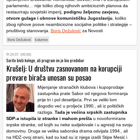
parlamentu… nije toliko zbog njihovih ambicioznih planova da
restauriraju sovjetski imperij,
podignu željeznu zavjesu,
otvore gulage i obnove komunističku Jugoslaviju
, koliko
zbog njihove posve neambiciozne socijalne politike i strategije –
priuštivog stanovanja.
Boris Dežulović
za Novosti
Boris Dežulović
kolumne
24.07. (00:00)
Sorite bivši kolege, ali program im je bio predobar
Krušelj: U društvu zasnovanom na korupciji
prevare birača unosan su posao
Mijenjanje stranačkih klubova i kupoprodaje
zastupnika prate Sabor od njegova formiranja
prije tri i pol desetljeća. Prvi se veliki lom
dogodio već u proljeće 1990., ali iz političkih
razloga.
Tada je većina srpskih zastupnika
SDP-a istupila iz stranke i mahom prešla
u novoformirane
srpske stranke, od kojih su neke sudjelovale i u agresiji na svoju
domovinu. Druga se velika saborska drama odvijala 1994., ali
na HDZ-ovoj strani, kad su kad su iz njega izašli Stipe Mesić i