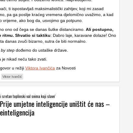
nači, ti ispostavljaš maksimalistički zahtjev, koji mi zasad
o, pa ga poslije kraćeg vremena djelomično uvažimo, a kad
o vrijeme, ako bog da, usvojimo ga potpuno.
mo ono od čega se danas šutke distanciramo.
Ali postupno,
ritmu. Shvatio si taktiku
: Dabro laje, karavane dolaze! Ono
usta danas zvuči bizarno, sutra će biti normalno.
 by step
dođemo do ustaške države.
 je nikad neću tako zvati.
govor u režiji
Viktora Ivančića
za Novosti
Viktor Ivančić
 sretan toplinski val svima koji slave'
Prije umjetne inteligencije uništit će nas –
einteligencija