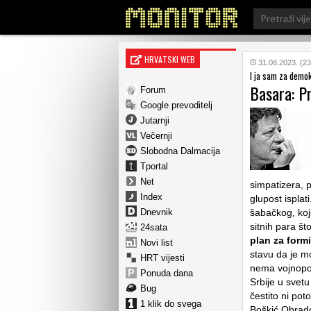
Search
for:
HRVATSKI WEB
31.08.2023. (23
I ja sam za demok
Basara: P
Forum
Google prevoditelj
Jutarnji
Večernji
Slobodna Dalmacija
Tportal
Net
simpatizera, p
Index
glupost ispla
Dnevnik
šabačkog, koji
sitnih para št
24sata
plan za formi
Novi list
stavu da je m
HRT vijesti
nema vojnopom
Ponuda dana
Srbije u svetu
Bug
čestito ni po
1 klik do svega
Boškić Obrado