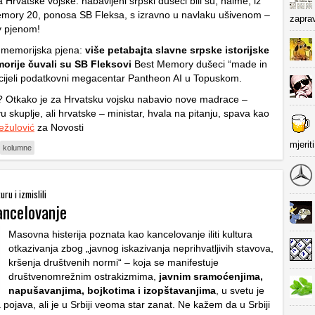
Hrvatske vojske: nabavljeni srpski dušeci bili su, naime, iz
emory 20, ponosa SB Fleksa, s izravno u navlaku ušivenom –
zapra
 pjenom!
 memorijska pjena:
više petabajta slavne srpske istorijske
orije čuvali su SB Fleksovi
Best Memory dušeci “made in
cijeli podatkovni megacentar Pantheon AI u Topuskom.
? Otkako je za Hrvatsku vojsku nabavio nove madrace –
u skuplje, ali hrvatske – ministar, hvala na pitanju, spava kao
ežulović
za Novosti
mjerit
kolumne
uru i izmislili
ancelovanje
Masovna histerija poznata kao kancelovanje iliti kultura
otkazivanja zbog „javnog iskazivanja neprihvatljivih stavova,
kršenja društvenih normi“ – koja se manifestuje
društvenomrežnim ostrakizmima,
javnim sramoćenjima,
napušavanjima, bojkotima i izopštavanjima
, u svetu je
 pojava, ali je u Srbiji veoma star zanat. Ne kažem da u Srbiji