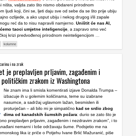
 ništa, valjda zato što nismo obdareni prirodnom
m ljudi koji, čini se, ljeti daju sve od sebe da se što prije ubiju
ajno ozlijede, a ako usput ubiju i nekog drugog i/ili zapale
mogu reć da to nisu napravili namjerno.
Uništit će nas AI,
 ćemo taoci umjetne inteligencije
, a zapravo smo već
čkoj krizi predvođenoj prirodnom neinteligencijom …
kolumne
carinu i na zrak
et je preplavljen prljavim, zagađenim i
 političkim zrakom iz Washingtona
Ne znam ima li smisla komentirati izjave Donalda Trumpa –
izbacuje ih u golemim količinama, teme su izabrane
nasumce, a sadržaj uglavnom lažan, besmislen ili
proturječan – ali bilo mi je simpatično
kad se srdio zbog
dima od kanadskih šumskih požara
: durio se zato što je
no preplavljen prljavim, zagađenim i nezdravim zrakom”, i to
anađani nemarni i loše održavaju šume. Podsjetio me na
monskog lika iz priče o Potjehu Ivane Brlić Mažuranić, piše