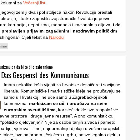
 kolumni za
Večernji list.
njegovoj zemlji dva i pol stoljeća nakon Revolucije prestali
kraciju, i toliko zapustili svoj stranački život da je posve
are korupcije, nepotizma, monopola i iracionalnih ciljeva,
i da
jet preplavljen prljavim, zagađenim i nezdravim političkim
shingona? Cijeli tekst na
Narodu
umne
nizmu pa da bi to bilo zabranjeno
: Das Gespenst des Kommunismus
Imam nekoliko loših vijesti za hrvatske desničare i socijalne
liberale. Komunističke i marksističke ideje ne proučavaju se
samo u Hrvatskoj i ne uče samo u Zagrebačkoj školi
komunizma:
marksizam se uči i proučava na svim
europskim sveučilištima
, koristeći dakle sve raspoložive
žavne prostore i druge javne resurse”. A ono komunističko,
“političko djelovanje”? Nije za osobe tanjih živaca i pameti:
artije, vjerovali ili ne, najnormalnije djeluju u većini europskih
je takve, sve sa srpom i čekićem u grbu, posve legalno djeluju