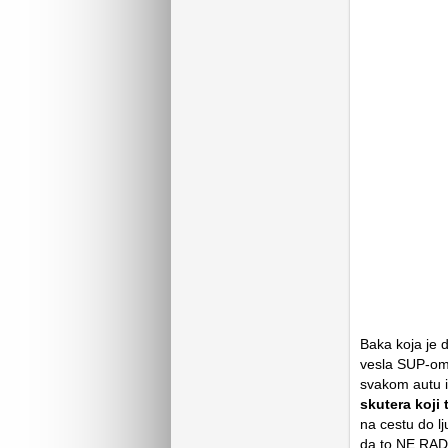
Baka koja je 
vesla SUP-om n
svakom autu i
skutera koji 
na cestu do lj
da to NE R