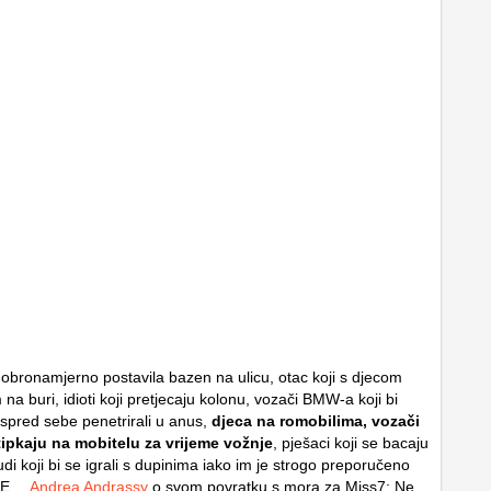
dobronamjerno postavila bazen na ulicu, otac koji s djecom
a buri, idioti koji pretjecaju kolonu, vozači BMW-a koji bi
spred sebe penetrirali u anus,
djeca na romobilima, vozači
tipkaju na mobitelu za vrijeme vožnje
, pješaci koji se bacaju
udi koji bi se igrali s dupinima iako im je strogo preporučeno
ADE…
Andrea Andrassy
o svom povratku s mora za Miss7: Ne