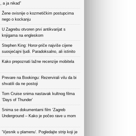
i, a ja nikad”
Žene ovisnije o kozmetičkim postupcima
nego o kockanju
U Zagrebu otvoren prvi antikvarijat s
knjigama na engleskom
Stephen King: Horor-priče najviše cijene
suosjećajni ljudi. Paradoksalno, ali istinito
Kako prepoznati lažne recenzije mobitela
Prevare na Bookingu: Rezervirali vilu da bi
shvatili da ne postoji
Tom Cruise snima nastavak kultnog filma
‘Days of Thunder’
Snima se dokumentarni film ‘Zagreb
Underground – Kako je počeo rave u mom
‘Vjesnik u plamenu‘. Pogledajte strip koji je