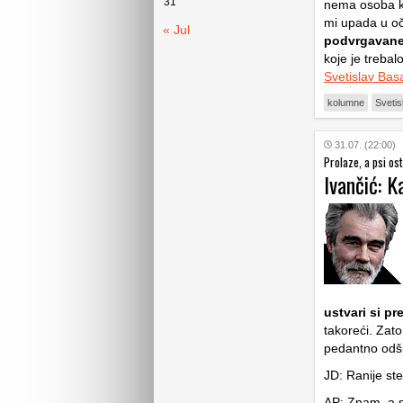
31
nema osoba koj
mi upada u oči
« Jul
podvrgavane 
koje je trebal
Svetislav Bas
kolumne
Svetis
31.07. (22:00)
Prolaze, a psi os
Ivančić: K
ustvari si pr
takoreći. Zat
pedantno odšu
JD: Ranije ste
AP: Znam, a s