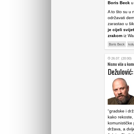
Boris Beck
u
A to što su u 
održavati demo
zarastao u šik
je cijeli svi
zrakom
iz Wa
Boris Beck
kol
26.07. (20:00)
Nismo više u komu
Dežulović
“gradske i dr
kako rekoste, 
komunističke p
država, a dvi