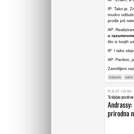
IP: Tako je. Z
mudro odšutim
prođe još nek
AP: Realizira
u razumnome 
što iz tvojih 
IP: I tako
step
AP: Pardon, ja
Zamišljeni raz
kolumne
satira
31.07. (15:00)
'Srdačan pozdrav i
Andrassy: 
prirodna n