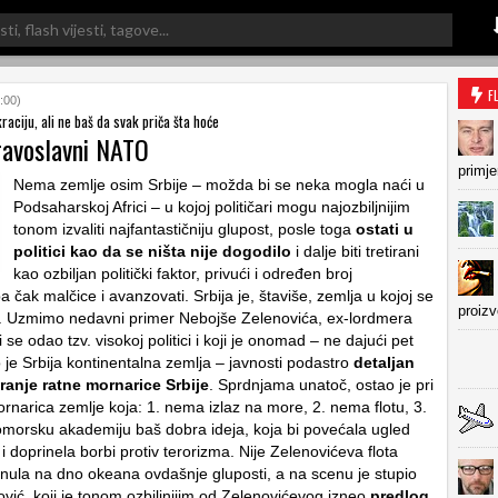
F
:00)
raciju, ali ne baš da svak priča šta hoće
ravoslavni NATO
primje
Nema zemlje osim Srbije – možda bi se neka mogla naći u
Podsaharskoj Africi – u kojoj političari mogu najozbiljnijim
tonom izvaliti najfantastičniju glupost, posle toga
ostati u
politici kao da se ništa nije dogodilo
i dalje biti tretirani
kao ozbiljan politički faktor, privući i određen broj
a čak malčice i avanzovati. Srbija je, štaviše, zemlja u kojoj se
proiz
ti. Uzmimo nedavni primer Nebojše Zelenovića, ex-lordmera
 se odao tzv. visokoj politici i koji je onomad – ne dajući pet
o je Srbija kontinentalna zemlja – javnosti podastro
detaljan
ranje ratne mornarice Srbije
. Sprdnjama unatoč, ostao je pri
ornarica zemlje koja: 1. nema izlaz na more, 2. nema flotu, 3.
orsku akademiju baš dobra ideja, koja bi povećala ugled
 i doprinela borbi protiv terorizma. Nije Zelenovićeva flota
tonula na dno okeana ovdašnje gluposti, a na scenu je stupio
vić, koji je tonom ozbiljnijim od Zelenovićevog izneo
predlog