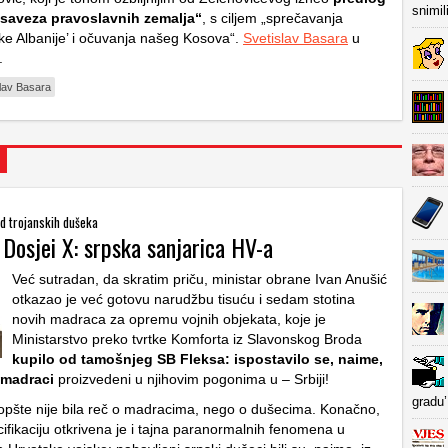
snimil
„saveza pravoslavnih zemalja“
, s ciljem „sprečavanja
ike Albanije’ i očuvanja našeg Kosova“.
Svetislav Basara
u
.
lav Basara
od trojanskih dušeka
 Dosjei X: srpska sanjarica HV-a
Već sutradan, da skratim priču, ministar obrane Ivan Anušić
otkazao je već gotovu narudžbu tisuću i sedam stotina
novih madraca za opremu vojnih objekata, koje je
Ministarstvo preko tvrtke Komforta iz Slavonskog Broda
kupilo od tamošnjeg SB Fleksa: ispostavilo se, naime,
 madraci
proizvedeni u njihovim pogonima u – Srbiji!
gradu’
opšte nije bila reč o madracima, nego o dušecima. Konačno,
ifikaciju otkrivena je i tajna paranormalnih fenomena u