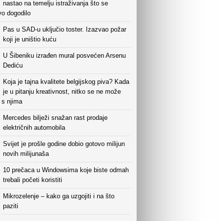
nastao na temelju istraživanja što se
vo dogodilo
Pas u SAD-u uključio toster. Izazvao požar
koji je uništio kuću
U Šibeniku izrađen mural posvećen Arsenu
Dediću
Koja je tajna kvalitete belgijskog piva? Kada
je u pitanju kreativnost, nitko se ne može
i s njima
Mercedes bilježi snažan rast prodaje
električnih automobila
Svijet je prošle godine dobio gotovo milijun
novih milijunaša
10 prečaca u Windowsima koje biste odmah
trebali početi koristiti
Mikrozelenje – kako ga uzgojiti i na što
paziti