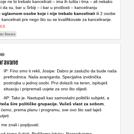
e ne bi trebalo kancelirati – ima ih tušta i tma – ali nekako
 da su, bar u Srbiji – i bar u prošlosti – kanceliranju
uglavnom osobe koje i nije trebalo kancelirati
ili 2 osobe
o kancelirati pre nego što su se kvalifikovale za kanceliranje.
ara
lav Basara
taju
aravane
IP: Fino smo ti rekli, Josipe: Dabro je zaslužio da bude naša
prethodnica. Naša avangarda. Specijalna izvidnička
postrojba u jednoj osobi. Prvi dolaziš na teren, ispituješ
situaciju i pripremaš uvjete za ono što slijedi.
AP: Tako je. Nastupaš kao samostalni politički subjekt, a
eteča šire političke grupacije. Vučeš vlast za sobom
,
o ćemo, prema planu i programu, sve ovo što sad laješ
tjeti.
 me znali i popljuvati.
ad ćemo šutjeti. Podižemo letvicu. Napredujemo.