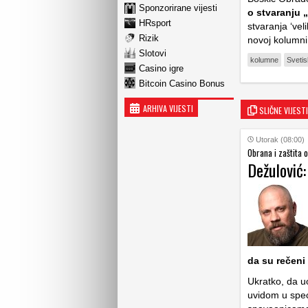
Sponzorirane vijesti
o stvaranju 
HRsport
stvaranja ‘vel
Rizik
novoj kolumni
Slotovi
kolumne
Svetis
Casino igre
Bitcoin Casino Bonus
ARHIVA VIJESTI
SLIČNE VIJESTI
Utorak (08:00)
Obrana i zaštita 
Dežulović:
da su rečeni
Ukratko, da u
uvidom u spec