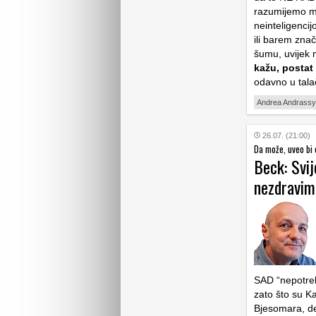
razumijemo mi
neinteligencijo
ili barem znač
šumu, uvijek 
kažu, postat
odavno u tala
Andrea Andrassy
26.07. (21:00)
Da može, uveo bi 
Beck: Svij
nezdravim
SAD “nepotreb
zato što su K
Bjesomara, de