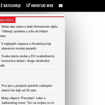
KATEGORIJE
HRVATSKI WEB
LASH VIJESTI
Nolan dao vjetra u leđa Homerovom djelu:
‘Odiseja’ prodana u više od milijun
raka
5 najljepših slapova u Hrvatskoj koje
obavezno morate posjetiti
Svaka šesta osoba u EU svakodnevno
konzumira duhan i druge nikotinske
vode
Prvi put u povijesti putnički zrakoplov
obavio let dulji od 24 sata
Moby objavio “Porcelain” video s
Jadranskog mora: “Svi na svijetu su to