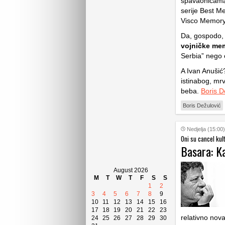
spavaonicama 
serije Best M
Visco Memory
Da, gospodo,
vojničke mem
Serbia” nego 
A Ivan Anušić
istinabog, mrv
beba.
Boris D
Boris Dežulović
Nedjelja (15:00)
Oni su cancel kult
Basara: K
August 2026
M
T
W
T
F
S
S
1
2
3
4
5
6
7
8
9
10
11
12
13
14
15
16
17
18
19
20
21
22
23
relativno nova
24
25
26
27
28
29
30