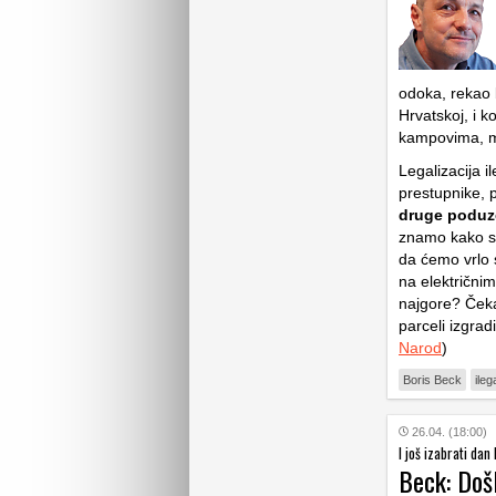
odoka, rekao b
Hrvatskoj, i 
kampovima, m
Legalizacija 
prestupnike, p
druge poduz
znamo kako su 
da ćemo vrlo 
na električnim
najgore? Čekaj
parceli izgrad
Narod
)
Boris Beck
ileg
26.04. (18:00)
I još izabrati dan
Beck: Doš