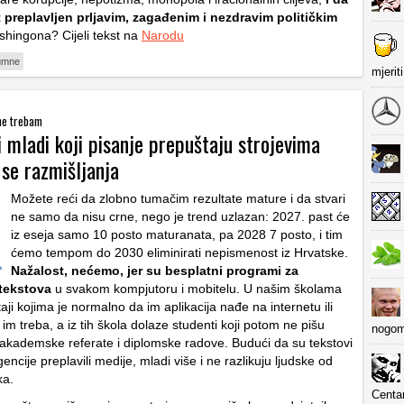
jet preplavljen prljavim, zagađenim i nezdravim političkim
shingona? Cijeli tekst na
Narodu
umne
mjerit
 ne trebam
 mladi koji pisanje prepuštaju strojevima
 se razmišljanja
Možete reći da zlobno tumačim rezultate mature i da stvari
ne samo da nisu crne, nego je trend uzlazan: 2027. past će
iz eseja samo 10 posto maturanata, pa 2028 7 posto, i tim
ćemo tempom do 2030 eliminirati nepismenost iz Hrvatske.
Nažalost, nećemo, jer su besplatni programi za
tekstova
u svakom kompjutoru i mobitelu. U našim školama
aji kojima je normalno da im aplikacija nađe na internetu ili
 im treba, a iz tih škola dolaze studenti koji potom ne pišu
nogom
 akademske referate i diplomske radove. Budući da su tekstovi
gencije preplavili medije, mladi više i ne razlikuju ljudske od
ka.
Centa