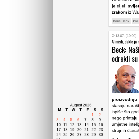
je cijeli svi
zrakom
iz Wa
Boris Beck
kol
13.07. (10:00)
AI misli, dakle ja
Beck: Naši
odrekli su
proizvodnju 
August 2026
stasaju narašt
M
T
W
T
F
S
S
ispiše što god
1
2
nego printaju
3
4
5
6
7
8
9
umjetne inteli
10
11
12
13
14
15
16
17
18
19
20
21
22
23
strojnih člana
24
25
26
27
28
29
30