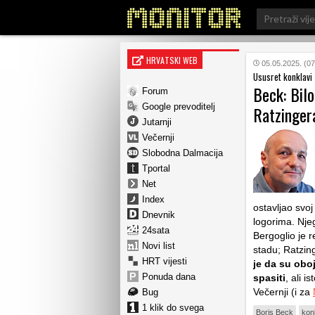
Search
for:
HRVATSKI WEB
05.05.2025. (07
Ususret konklavi
Beck: Bilo
Forum
Google prevoditelj
Ratzinger
Jutarnji
Večernji
Slobodna Dalmacija
Tportal
Net
Index
ostavljao svo
Dnevnik
logorima. Njeg
24sata
Bergoglio je r
Novi list
stadu; Ratzing
HRT vijesti
je da su oboj
Ponuda dana
spasiti
, ali 
Večernji (i za
Bug
1 klik do svega
Boris Beck
kon