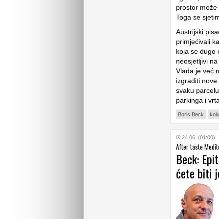
prostor može b
Toga se sjeti
Austrijski pis
primjećivali k
koja se dugo o
neosjetljivi na
Vlada je već n
izgraditi nov
svaku parcelu
parkinga i vrt
Boris Beck
kol
24.06. (01:00)
After taste Medi
Beck: Epit
ćete biti 