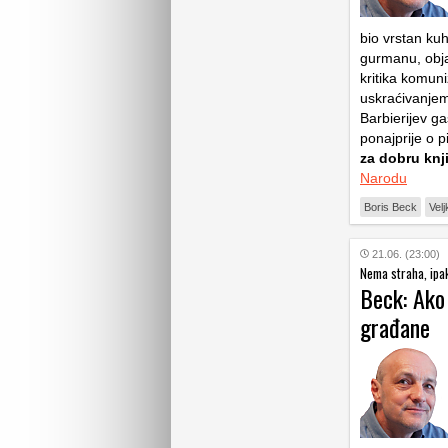
bio vrstan kuh
gurmanu, obja
kritika komun
uskraćivanjem 
Barbierijev ga
ponajprije o p
za dobru knj
Narodu
Boris Beck
Velj
21.06. (23:00)
Nema straha, ipak
Beck: Ako 
građane