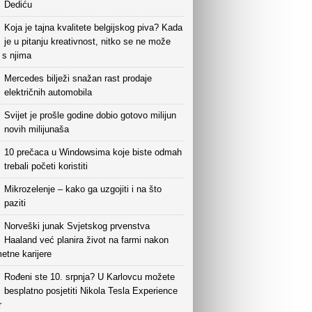
Dediću
Koja je tajna kvalitete belgijskog piva? Kada
je u pitanju kreativnost, nitko se ne može
i s njima
Mercedes bilježi snažan rast prodaje
električnih automobila
Svijet je prošle godine dobio gotovo milijun
novih milijunaša
10 prečaca u Windowsima koje biste odmah
trebali početi koristiti
Mikrozelenje – kako ga uzgojiti i na što
paziti
Norveški junak Svjetskog prvenstva
Haaland već planira život na farmi nakon
etne karijere
Rođeni ste 10. srpnja? U Karlovcu možete
besplatno posjetiti Nikola Tesla Experience
r