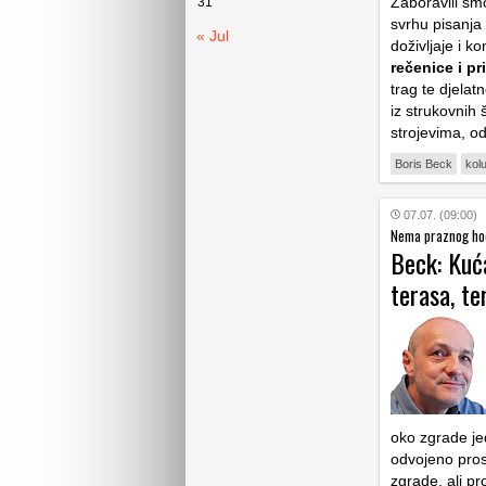
Zaboravili sm
31
svrhu pisanja 
« Jul
doživljaje i k
rečenice i p
trag te djelatn
iz strukovnih 
strojevima, od
Boris Beck
kol
07.07. (09:00)
Nema praznog hod
Beck: Kuća
terasa, ter
oko zgrade je
odvojeno prosu
zgrade, ali pr