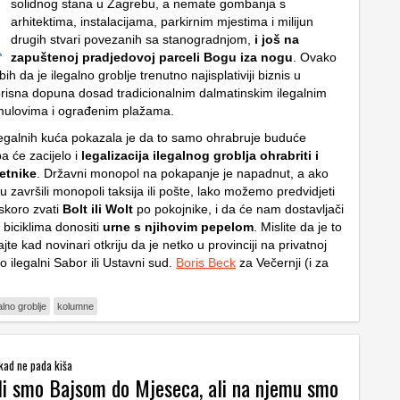
solidnog stana u Zagrebu, a nemate gombanja s
arhitektima, instalacijama, parkirnim mjestima i milijun
drugih stvari povezanih sa stanogradnjom,
i još na
zapuštenoj pradjedovoj parceli Bogu iza nogu
. Ovako
ih da je ilegalno groblje trenutno najisplativiji biznis u
korisna dopuna dosad tradicionalnim dalmatinskim ilegalnim
ulovima i ograđenim plažama.
ilegalnih kuća pokazala je da to samo ohrabruje buduće
a će zacijelo i
legalizacija ilegalnog groblja ohrabriti i
etnike
. Državni monopol na pokapanje je napadnut, a ako
završili monopoli taksija ili pošte, lako možemo predvidjeti
skoro zvati
Bolt ili Wolt
po pokojnike, i da će nam dostavljači
 biciklima donositi
urne s njihovim pepelom
. Mislite da je to
te kad novinari otkriju da je netko u provinciji na privatnoj
io ilegalni Sabor ili Ustavni sud.
Boris Beck
za Večernji (i za
alno groblje
kolumne
 kad ne pada kiša
li smo Bajsom do Mjeseca, ali na njemu smo