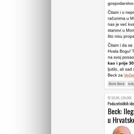
gospodarstvo
Čitam i o nep
računima u Mo
nas je već kv
stanovi u Mon
što nisu propa
Čitam i da se 
Hvala Bogu! T
na svoj posao.
kao i prije 
ljutilo, ali s
Beck za
Večer
Boris Beck
kol
10.05. (16:00)
Poduzetničkih ide
Beck: Ileg
u Hrvatsk