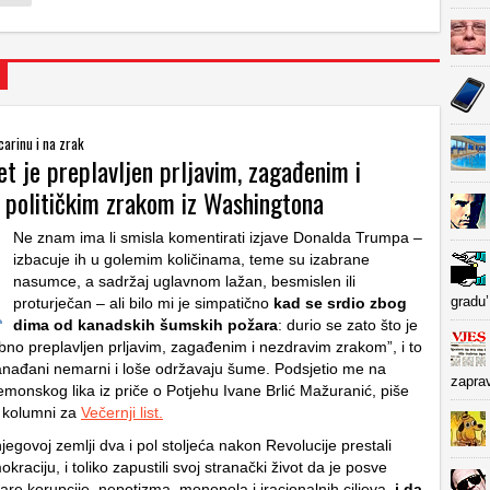
carinu i na zrak
et je preplavljen prljavim, zagađenim i
 političkim zrakom iz Washingtona
Ne znam ima li smisla komentirati izjave Donalda Trumpa –
izbacuje ih u golemim količinama, teme su izabrane
nasumce, a sadržaj uglavnom lažan, besmislen ili
gradu’
proturječan – ali bilo mi je simpatično
kad se srdio zbog
dima od kanadskih šumskih požara
: durio se zato što je
no preplavljen prljavim, zagađenim i nezdravim zrakom”, i to
anađani nemarni i loše održavaju šume. Podsjetio me na
zapra
monskog lika iz priče o Potjehu Ivane Brlić Mažuranić, piše
 kolumni za
Večernji list.
njegovoj zemlji dva i pol stoljeća nakon Revolucije prestali
kraciju, i toliko zapustili svoj stranački život da je posve
are korupcije, nepotizma, monopola i iracionalnih ciljeva,
i da