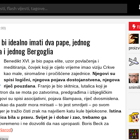
F
:00)
 bi idealno imati dva pape, jednog
a i jednog Bergoglia
proiz
Benedikt XVI. je bio papa elite, uzor povlačenja i
meditiranja, čovjek koji je cijelo vrijeme imao viziju Crkve
kao male, siromašne i pročišćene zajednice.
Njegovi su
spisi logični, njegova pojava dostojanstvena, njegova
riječ pouzdana
. Franjo je bio skitnica, lutalica koji je
snimil
j tron da se mota po zatvorima, predgrađima i izbjegličkim
ovi su spisi asocijativni, pojava šlampava, riječ dvosmislena.
ekao da pastir mora mirisati – to jest smrdjeti – po svom
er je tražio čisti zrak na najvišem katu kule bjelokosne.
Istina
ica bila u pravu. Svijet je i dobar i zao, trebamo ga
istovremeno i ne dozvoliti da nas upropasti. Boris Beck za
Narod
)
klava