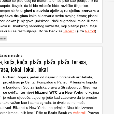
o zašto se piše esej na maturi, a on se piše kao podsjetnik na
uopće: čovjek, da bi bio misleće biće, različite činjenice,
oncepte slaže
u glavi u suvislu cjelinu; tu cjelinu pretvara u
riopćava drugima
kako bi ostvario svrhu svojeg života; pisani
osti dokaz je njegove ljudskosti. Naši sugrađani, mladi ili stari,
škola ili Hrvatskog narodnog kazališta, koji pisanje prepuštaju
rekli su se razmišljanja.
Boris Beck
za
Večernji
(i za
Narod
)
umne
a, pa ni prostora
, kuća, kuća, plaža, plaža, plaža, terasa,
asa, lokal, lokal, lokal
Richard Rogers, jedan od najvećih britanskih arhitekata,
projektirao je Centar Pompidou u Parizu, Milenijsku kupolu
u Londonu i Sud za ljudska prava u Strasbourgu.
Nisu mu
se sviđali tornjevi blizanci WTC-a u New Yorku
, o kojima
je rekao sljedeće: „Ljudi griješe kad zaborave da je prostor
dnako važan kao i sama zgrada: to dvoje se ne može
đivati. Blizanci u New Yorku, na primjer. Nisu bile izvrsne
ostor između njih jest.“ Piše to
Boris Beck
za
Večernji
. Prazan