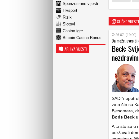
Sponzorirane vijesti
HRsport
Rizik
SLIČNE VIJESTI
Slotovi
Casino igre
26.07. (19:00)
Bitcoin Casino Bonus
Da može, uveo bi 
Beck: Svij
ARHIVA VIJESTI
nezdravim
SAD “nepotreb
zato što su K
Bjesomara, de
Boris Beck
u
A to što su u 
održavati demo
zarastao u šik