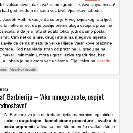
iti veličanstven, čak i važniji od zgrade – kakva sjajna misao!
m kad god prođem uz sada već bivši Vjesnikov neboder.
ac Joseph Roth rekao je da su prije Prvog svjetskog rata ljudi
ad bi netko umro, da je poslije preminuloga ostajala praznina
sjećala, a da je u ratu stradalo toliko ljudi da smo postali
 smrt
. Čim netko umre, drugi stupi na njegovo mjesto
.
ajavila da će na mjestu te velike i lijepe Vjesnikove praznine
e zgrade. Kod nas vlada strah od praznine. U gradu se na
, makar i minimalnu, mora uguziti jeziva zgradurina, bez
a, a i obala je uglavnom već uništena. Cijeli tekst na
Narodu
umne
Vjesnikov neboder
terana
af Barbieriju – ‘Ako mnogo znate, uspjet
jednostavni’
Za Barbierijeva jela ne trebate rijetke namirnice, egzotične
začine i
dugotrajne i komplicirane procedure – svatko ih
može pripremiti
, a fina su; ono što ne može svatko, i što je
bilo iznimno, jesu njegovo znanje, načitanost i umijeće