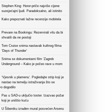
Stephen King: Horor-priče najviše cijene
suosjećajni ljudi. Paradoksalno, ali istinito
Kako prepoznati lažne recenzije mobitela
Prevare na Bookingu: Rezervirali vilu da bi
shvatili da ne postoji
Tom Cruise snima nastavak kultnog filma
‘Days of Thunder’
Snima se dokumentarni film ‘Zagreb
Underground – Kako je počeo rave u mom
‘Vjesnik u plamenu‘. Pogledajte strip koji je
nastao na temelju istraživanja što se
vo dogodilo
Pas u SAD-u uključio toster. Izazvao požar
koji je uništio kuću
U Šibeniku izrađen mural posvećen Arsenu