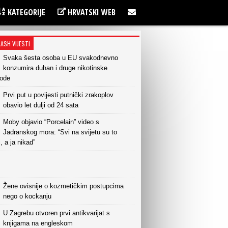
KATEGORIJE
HRVATSKI WEB
LASH VIJESTI
Svaka šesta osoba u EU svakodnevno
konzumira duhan i druge nikotinske
vode
Prvi put u povijesti putnički zrakoplov
obavio let dulji od 24 sata
Moby objavio “Porcelain” video s
Jadranskog mora: “Svi na svijetu su to
i, a ja nikad”
Žene ovisnije o kozmetičkim postupcima
nego o kockanju
U Zagrebu otvoren prvi antikvarijat s
knjigama na engleskom