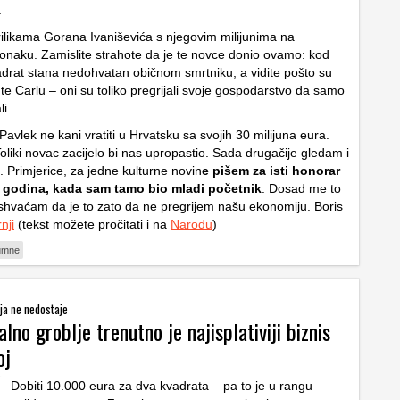
.
rilikama Gorana Ivaniševića s njegovim milijunima na
naku. Zamislite strahote da je te novce donio ovamo: kod
adrat stana nedohvatan običnom smrtniku, a vidite pošto su
te Carlu – oni su toliko pregrijali svoje gospodarstvo da samo
li.
Pavlek ne kani vratiti u Hrvatsku sa svojih 30 milijuna eura.
oliki novac zacijelo bi nas upropastio. Sada drugačije gledam i
 Primjerice, za jedne kulturne novin
e pišem za isti honorar
30 godina, kada sam tamo bio mladi početnik
. Dosad me to
ad shvaćam da je to zato da ne pregrijem našu ekonomiju. Boris
nji
(tekst možete pročitati i na
Narodu
)
umne
ja ne nedostaje
alno groblje trenutno je najisplativiji biznis
oj
Dobiti 10.000 eura za dva kvadrata – pa to je u rangu