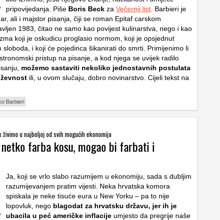
pripovijedanja. Piše
Boris Beck
za
Večernji list
. Barbieri je
ar, ali i majstor pisanja, čiji se roman Epitaf carskom
vljen 1983, čitao ne samo kao povijest kulinarstva, nego i kao
izma koji je oskudicu proglasio normom, koji je opsjednut
sloboda, i koji će pojedinca šikanirati do smrti. Primijenimo li
stronomski pristup na pisanje, a kod njega se uvijek radilo
isanju,
možemo sastaviti nekoliko jednostavnih postulata
iževnost
ili, u ovom slučaju, dobro novinarstvo. Cijeli tekst na
ko Barbieri
 živimo u najboljoj od svih mogućih ekonomija
netko farba kosu, mogao bi farbati i
Ja, koji se vrlo slabo razumijem u ekonomiju, sada s dubljim
razumijevanjem pratim vijesti. Neka hrvatska komora
spiskala je neke tisuće eura u New Yorku – pa to nije
lopovluk, nego
blagodat za hrvatsku državu, jer ih je
ubacila u peć američke inflacije
umjesto da pregrije naše