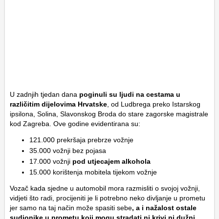
U zadnjih tjedan dana
poginuli su ljudi na cestama u
različitim dijelovima Hrvatske
, od Ludbrega preko Istarskog
ipsilona, Solina, Slavonskog Broda do stare zagorske magistrale
kod Zagreba. Ove godine evidentirana su:
121.000 prekršaja prebrze vožnje
35.000 vožnji bez pojasa
17.000 vožnji
pod utjecajem alkohola
15.000 korištenja mobitela tijekom vožnje
Vozač kada sjedne u automobil mora razmisliti o svojoj vožnji,
vidjeti što radi, procijeniti je li potrebno neko divljanje u prometu
jer samo na taj način može spasiti sebe
, a i nažalost ostale
sudionike u prometu koji mogu stradati ni krivi ni dužni
.