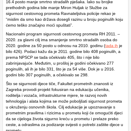
16.4 posto manje smrtno stradalih pješaka. Iako su brojke
prethodnih godina bile manje Miron Huljak iz Službe za
sigurnost cestovnog prometa Ravnateljstva policije rekao je
“mislim da smo kao država dosegli razinu u broju poginulih koju
ćemo teško značajno moći spuštati”.
Nacionalni program sigurnosti cestovnog prometa RH 2011. –
2020. za glavni cilj ima smanjenje smrtno stradalih osoba do
2020. godine za 50 posto u odnosu na 2010. godinu (
tada ih
je
bilo 426). Podaci kažu da je 2011. godine bilo 408 poginulih, a
prema NPSCP se tada očekivalo 405, što i nije bilo
zabrinjavajuće. Međutim, u prošloj je godini očekivano 277
poginulih, ali ih je bilo 331, što je za 54 više. Dok je u 2016.
godini bilo 307 poginulih, a očekivalo se 298.
Što se sigurnosti djece tiče, Fakultet prometnih znanosti iz
Zagreba provodi projekt fokusiran na edukaciju učenika,
roditelja i vozača, infrastrukturne mjere, te razvoj novih
tehnologija i alata kojima se može poboljšati sigurnost prometa
u okruženju osnovnih škola. Cilj edukacije je upoznavanje s
prometnim pravilima i rizicima u prometu koji će omogućiti djeci
da se cijeloga života sigurno kreću u prometu i prelaze preko
ceste, a odraslima za podizanje svijesti o potrebi zaštite djece u
prometu.