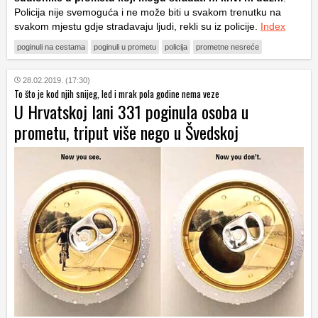
Policija nije svemoguća i ne može biti u svakom trenutku na
svakom mjestu gdje stradavaju ljudi, rekli su iz policije.
Index
poginuli na cestama
poginuli u prometu
policija
prometne nesreće
28.02.2019. (17:30)
To što je kod njih snijeg, led i mrak pola godine nema veze
U Hrvatskoj lani 331 poginula osoba u
prometu, triput više nego u Švedskoj