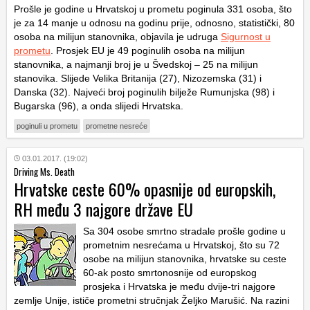
Prošle je godine u Hrvatskoj u prometu poginula 331 osoba, što
je za 14 manje u odnosu na godinu prije, odnosno, statistički, 80
osoba na milijun stanovnika, objavila je udruga
Sigurnost u
prometu
. Prosjek EU je 49 poginulih osoba na milijun
stanovnika, a najmanji broj je u Švedskoj – 25 na milijun
stanovika. Slijede Velika Britanija (27), Nizozemska (31) i
Danska (32). Najveći broj poginulih bilježe Rumunjska (98) i
Bugarska (96), a onda slijedi Hrvatska.
poginuli u prometu
prometne nesreće
03.01.2017. (19:02)
Driving Ms. Death
Hrvatske ceste 60% opasnije od europskih,
RH među 3 najgore države EU
Sa 304 osobe smrtno stradale prošle godine u
prometnim nesrećama u Hrvatskoj, što su 72
osobe na milijun stanovnika, hrvatske su ceste
60-ak posto smrtonosnije od europskog
prosjeka i Hrvatska je među dvije-tri najgore
zemlje Unije, ističe prometni stručnjak Željko Marušić. Na razini