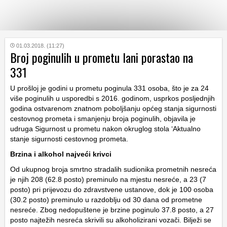
KATEGORIJE
01.03.2018. (11:27)
Broj poginulih u prometu lani porastao na
331
HRVATSKI
WEB
U prošloj je godini u prometu poginula 331 osoba, što je za 24
više poginulih u usporedbi s 2016. godinom, usprkos posljednjih
godina ostvarenom znatnom poboljšanju općeg stanja sigurnosti
cestovnog prometa i smanjenju broja poginulih, objavila je
udruga Sigurnost u prometu nakon okruglog stola ‘Aktualno
stanje sigurnosti cestovnog prometa.
Brzina i alkohol najveći krivci
Od ukupnog broja smrtno stradalih sudionika prometnih nesreća
je njih 208 (62.8 posto) preminulo na mjestu nesreće, a 23 (7
posto) pri prijevozu do zdravstvene ustanove, dok je 100 osoba
(30.2 posto) preminulo u razdoblju od 30 dana od prometne
nesreće. Zbog nedopuštene je brzine poginulo 37.8 posto, a 27
posto najtežih nesreća skrivili su alkoholizirani vozači. Bilježi se