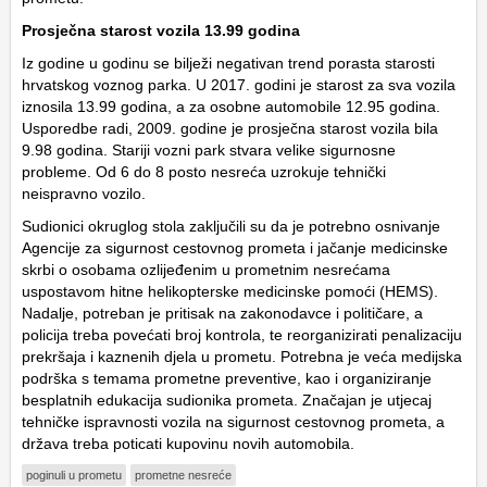
Prosječna starost vozila 13.99 godina
Iz godine u godinu se bilježi negativan trend porasta starosti
hrvatskog voznog parka. U 2017. godini je starost za sva vozila
iznosila 13.99 godina, a za osobne automobile 12.95 godina.
Usporedbe radi, 2009. godine je prosječna starost vozila bila
9.98 godina. Stariji vozni park stvara velike sigurnosne
probleme. Od 6 do 8 posto nesreća uzrokuje tehnički
neispravno vozilo.
Sudionici okruglog stola zaključili su da je potrebno osnivanje
Agencije za sigurnost cestovnog prometa i jačanje medicinske
skrbi o osobama ozlijeđenim u prometnim nesrećama
uspostavom hitne helikopterske medicinske pomoći (HEMS).
Nadalje, potreban je pritisak na zakonodavce i političare, a
policija treba povećati broj kontrola, te reorganizirati penalizaciju
prekršaja i kaznenih djela u prometu. Potrebna je veća medijska
podrška s temama prometne preventive, kao i organiziranje
besplatnih edukacija sudionika prometa. Značajan je utjecaj
tehničke ispravnosti vozila na sigurnost cestovnog prometa, a
država treba poticati kupovinu novih automobila.
poginuli u prometu
prometne nesreće