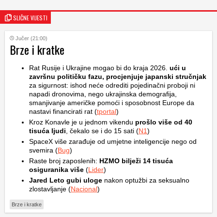
SLIČNE VIJESTI
Jučer (21:00)
Brze i kratke
Rat Rusije i Ukrajine mogao bi do kraja 2026.
ući u
završnu političku fazu, procjenjuje japanski stručnjak
za sigurnost: ishod neće odrediti pojedinačni proboji ni
napadi dronovima, nego ukrajinska demografija,
smanjivanje američke pomoći i sposobnost Europe da
nastavi financirati rat (
tportal
)
Kroz Konavle je u jednom vikendu
prošlo više od 40
tisuća ljudi
, čekalo se i do 15 sati (
N1
)
SpaceX više zarađuje od umjetne inteligencije nego od
svemira (
Bug
)
Raste broj zaposlenih:
HZMO bilježi 14 tisuća
osiguranika više
(
Lider
)
Jared Leto gubi uloge
nakon optužbi za seksualno
zlostavljanje (
Nacional
)
Brze i kratke