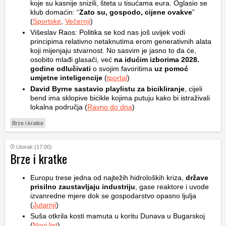
koje su kasnije snizili, šteta u tisućama eura. Oglasio se
klub domaćin: “
Zato su, gospodo, cijene ovakve
”
(
Sportske
,
Večernji
)
Višeslav Raos: Politika se kod nas još uvijek vodi
principima relativno netaknutima erom generativnih alata
koji mijenjaju stvarnost. No sasvim je jasno to da će,
osobito mlađi glasači, već
na idućim izborima 2028.
godine odlučivati
o svojim favoritima
uz pomoć
umjetne inteligencije
(
tportal
)
David Byrne sastavio playlistu za bicikliranje
, cijeli
bend ima sklopive bicikle kojima putuju kako bi istraživali
lokalna područja (
Ravno do dna
)
Brze i kratke
Utorak (17:00)
Brze i kratke
Europu trese jedna od najtežih hidroloških kriza,
države
prisilno zaustavljaju industriju
, gase reaktore i uvode
izvanredne mjere dok se gospodarstvo opasno ljulja
(
Jutarnji
)
Suša otkrila kosti mamuta u koritu Dunava u Bugarskoj
(
Novi list
)