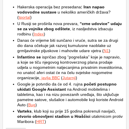
Hakerska operacija bez presedana
: Iran napao
vodovodne sustave
u nekoliko američkih država?
(
tportal
)
U Rusiji se proširila nova prevara,
“crne udovice” udaju
se za vojnike zbog odštete
, iz nasljedstva izbacuju
rodbinu (
Index
)
Danas će vrijeme biti sunčano i vruće, sutra se za drugi
dio dana očekuje jak razvoj kumulusne naoblake uz
grmljavinske pljuskove i mahovite udare vjetra (
N1
)
Infantino se
ispričao zbog “pogrešaka” koje je napravio,
a koje se tiču njegovog kontroverznog plana prodaje
udjela u nogometnim natjecanjima privatnim investitorima,
no unatoč aferi ostat će na čelu svjetske nogometne
organizacije,
javlja BBC
(
Jutarnji
)
Google je potvrdio da će od 4. rujna
početi postupno
ukidati Google Assistant
na Android mobitelima i
tabletima, kao i na nizu povezanih uređaja, što ukjlučuje
pametne satove, slušalice i automobile koji koriste Android
Auto (
Bug
)
Varteks
, klub koji su prije 15 godina pokrenuli navijači,
otvorio obnovljeni stadion u Hrašćici
utakmicom protiv
Maribora (
HRT
)