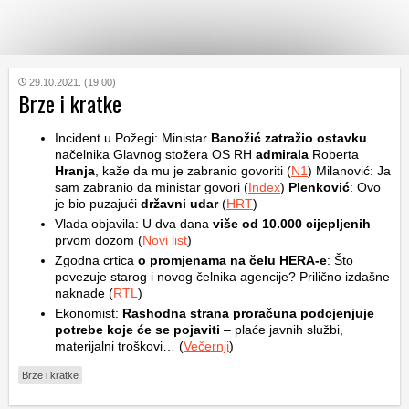
KATEGORIJE
29.10.2021. (19:00)
Brze i kratke
HRVATSKI
Incident u Požegi: Ministar
Banožić zatražio ostavku
WEB
načelnika Glavnog stožera OS RH
admirala
Roberta
Hranja
, kaže da mu je zabranio govoriti (
N1
) Milanović: Ja
sam zabranio da ministar govori (
Index
)
Plenković
: Ovo
je bio puzajući
državni udar
(
HRT
)
Vlada objavila: U dva dana
više od 10.000 cijepljenih
prvom dozom (
Novi list
)
Zgodna crtica
o promjenama na čelu HERA-e
: Što
povezuje starog i novog čelnika agencije? Prilično izdašne
naknade (
RTL
)
Ekonomist:
Rashodna strana proračuna podcjenjuje
potrebe koje će se pojaviti
– plaće javnih službi,
materijalni troškovi… (
Večernji
)
Brze i kratke