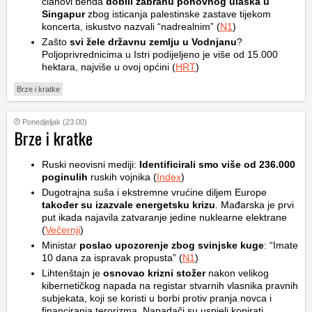
članovi benda
dobili zabranu ponovnog ulaska u
Singapur
zbog isticanja palestinske zastave tijekom
koncerta, iskustvo nazvali “nadrealnim” (
N1
)
Zašto
svi žele državnu zemlju u Vodnjanu
?
Poljoprivrednicima u Istri podijeljeno je više od 15.000
hektara, najviše u ovoj općini (
HRT
)
Brze i kratke
Ponedjeljak (23:00)
Brze i kratke
Ruski neovisni mediji:
Identificirali smo više od 236.000
poginulih
ruskih vojnika (
Index
)
Dugotrajna suša i ekstremne vrućine diljem Europe
također su izazvale energetsku krizu
. Mađarska je prvi
put ikada najavila zatvaranje jedine nuklearne elektrane
(
Večernji
)
Ministar
poslao upozorenje zbog svinjske kuge
: “Imate
10 dana za ispravak propusta” (
N1
)
Lihtenštajn je
osnovao krizni stožer
nakon velikog
kibernetičkog napada na registar stvarnih vlasnika pravnih
subjekata, koji se koristi u borbi protiv pranja novca i
financiranja terorizma. Napadači su uspjeli kopirati