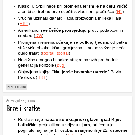
Klasić: U Srbiji neće biti promjena
jer im je na čelu Vučić
,
a on bi se trebao prvo suočiti s vlastitom prošlošću (
N1
)
Vrućine uzimaju danak: Pada proizvodnja mlijeka i jaja
(
HRT
)
Amerikanci
sve češće prosvjeduju
protiv podatkovnih
centara (
DW
)
Promjena vremena
očekuje se potkraj tjedna
, od petka
stiže više oblaka, kiša i grmljavina… no, osvježenje neće
dugo trajati (
tportal
,
tportal
)
Novi Xbox mogao bi pokretati igre sa svih prethodnih
generacija konzole (
Bug
)
Objavljena knjiga
“Najljepše hrvatske uvrede”
Pavla
Pavličića (
HRT
)
Brze i kratke
Prekjučer (11:00)
Brze i kratke
Ruske snage
napale su ukrajinski glavni grad Kijev
balističkim projektilima u srijedu ujutro, pri čemu je
poginulo najmanje 14 osoba, a ranjeno ih je 22, oštećene