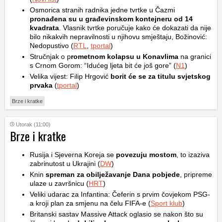
Osmorica stranih radnika jedne tvrtke u Čazmi
pronađena su u građevinskom kontejneru od 14
kvadrata
. Vlasnik tvrtke poručuje kako će dokazati da nije
bilo nikakvih nepravilnosti u njihovu smještaju, Božinović:
Nedopustivo (
RTL
,
tportal
)
Stručnjak o p
rometnom kolapsu u Konavlima
na granici
s Crnom Gorom: “Idućeg ljeta bit će još gore” (
N1
)
Velika vijest: Filip Hrgović
borit će se za titulu svjetskog
prvaka
(
tportal
)
Brze i kratke
Utorak (11:00)
Brze i kratke
Rusija i Sjeverna Koreja se
povezuju mostom
, to izaziva
zabrinutost u Ukrajini (
DW
)
Knin
spreman za obilježavanje Dana pobjede
, pripreme
ulaze u završnicu (
HRT
)
Veliki udarac za Infantina: Čeferin s prvim čovjekom PSG-
a kroji plan za smjenu na čelu FIFA-e (
Sport klub
)
Britanski sastav Massive Attack oglasio se nakon što su