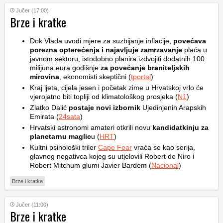
Jučer (17:00)
Brze i kratke
Dok Vlada uvodi mjere za suzbijanje inflacije,
povećava
porezna opterećenja i najavljuje zamrzavanje
plaća u
javnom sektoru, istodobno planira izdvojiti dodatnih 100
milijuna eura godišnje
za povećanje braniteljskih
mirovina
, ekonomisti skeptični (
tportal
)
Kraj ljeta, cijela jesen i početak zime u Hrvatskoj vrlo će
vjerojatno biti topliji od klimatološkog prosjeka (
N1
)
Zlatko Dalić
postaje novi izbornik
Ujedinjenih Arapskih
Emirata (
24sata
)
Hrvatski astronomi amateri otkrili novu
kandidatkinju za
planetarnu maglic
u (
HRT
)
Kultni psihološki triler
Cape Fear
vraća se kao serija,
glavnog negativca kojeg su utjelovili Robert de Niro i
Robert Mitchum glumi Javier Bardem (
Nacional
)
Brze i kratke
Jučer (11:00)
Brze i kratke