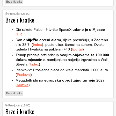
Brze i kratke
Prekjučer (23:00)
Brze i kratke
Dio rakete Falcon 9 tvrtke SpaceX
udario je u Mjesec
(
HRT
)
Dan
obilježio crveni alarm
, rijeke presušuju, u Zagrebu
bilo 38.7. (
Index
), puste ulice, čamci na suhom: Ovako
izgleda Hrvatska na paklenih +40 (
tportal
)
Trump prodaje brzi pristup
svojim objavama za 100.000
dolara mjesečno
, namijenjena najprije trgovcima s Wall
Streeta (
Index
)
Plenković: Prosječna plaća do kraja mandata 1.600 eura
(
Poslovni
)
Megadeth idu na
europsku oproštajnu turneju
2027.
(
Muzika
)
Brze i kratke
Prekjučer (17:00)
Brze i kratke