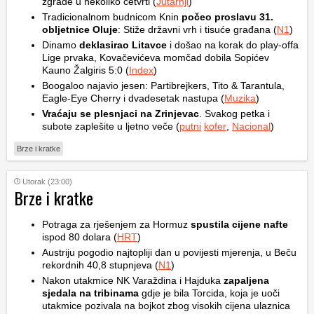
zgrade u nekoliko četvrti (
Jutarnji
)
Tradicionalnom budnicom Knin
počeo proslavu 31.
obljetnice Oluje
: Stiže državni vrh i tisuće građana (
N1
)
Dinamo
deklasirao Litavce
i došao na korak do play-offa
Lige prvaka, Kovačevićeva momčad dobila Sopićev
Kauno Žalgiris 5:0 (
Index
)
Boogaloo najavio jesen: Partibrejkers, Tito & Tarantula,
Eagle-Eye Cherry i dvadesetak nastupa (
Muzika
)
Vraćaju se plesnjaci na Zrinjevac
. Svakog petka i
subote zaplešite u ljetno veče (
putni
kofer
,
Nacional
)
Brze i kratke
Utorak (23:00)
Brze i kratke
Potraga za rješenjem za Hormuz
spustila cijene nafte
ispod 80 dolara (
HRT
)
Austriju pogodio najtopliji dan u povijesti mjerenja, u Beču
rekordnih 40,8 stupnjeva (
N1
)
Nakon utakmice NK Varaždina i Hajduka
zapaljena
sjedala na tribinama
gdje je bila Torcida, koja je uoči
utakmice pozivala na bojkot zbog visokih cijena ulaznica