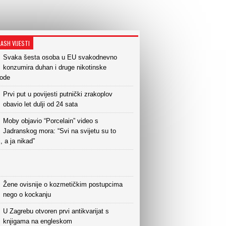
LASH VIJESTI
Svaka šesta osoba u EU svakodnevno
konzumira duhan i druge nikotinske
vode
Prvi put u povijesti putnički zrakoplov
obavio let dulji od 24 sata
Moby objavio “Porcelain” video s
Jadranskog mora: “Svi na svijetu su to
i, a ja nikad”
Žene ovisnije o kozmetičkim postupcima
nego o kockanju
U Zagrebu otvoren prvi antikvarijat s
knjigama na engleskom