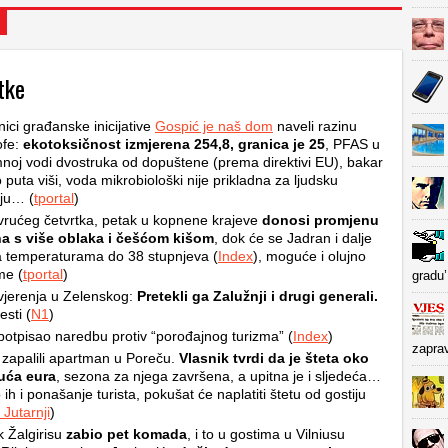
tke
nici građanske inicijative
Gospić je naš dom
naveli razinu
ofe:
ekotoksičnost izmjerena 254,8, granica je 25
, PFAS u
oj vodi dvostruka od dopuštene (prema direktivi EU), bakar
o puta viši, voda mikrobiološki nije prikladna za ljudsku
ju… (
tportal
)
rućeg četvrtka, petak u kopnene krajeve
donosi promjenu
a s više oblaka i češćom kišom
, dok će se Jadran i dalje
na temperaturama do 38 stupnjeva (
Index
), moguće i olujno
me (
tportal
)
gradu’
jerenja u Zelenskog:
Pretekli ga Zalužnji i drugi generali.
esti (
N1
)
otpisao naredbu protiv “porođajnog turizma” (
Index
)
zapra
 zapalili apartman u Poreču.
Vlasnik tvrdi da je šteta oko
suća eura
, sezona za njega završena, a upitna je i sljedeća…
 ih i ponašanje turista, pokušat će naplatiti štetu od gostiju
Jutarnji
)
k Žalgirisu
zabio pet komada
, i to u gostima u Vilniusu