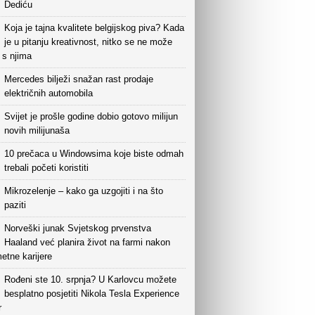
Dediću
Koja je tajna kvalitete belgijskog piva? Kada
je u pitanju kreativnost, nitko se ne može
i s njima
Mercedes bilježi snažan rast prodaje
električnih automobila
Svijet je prošle godine dobio gotovo milijun
novih milijunaša
10 prečaca u Windowsima koje biste odmah
trebali početi koristiti
Mikrozelenje – kako ga uzgojiti i na što
paziti
Norveški junak Svjetskog prvenstva
Haaland već planira život na farmi nakon
etne karijere
Rođeni ste 10. srpnja? U Karlovcu možete
besplatno posjetiti Nikola Tesla Experience
r