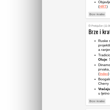
Objavlj
(
HRT
)
Brze i kratke
Prekjučer (11:0
Brze i kra
Ruske 
projekt
a ranje
Tradic
Oluje
: 
Dinam
prvaka,
(
Index
)
Boogalo
Cherry 
Vraćaju
u ljetno
Brze i kratke