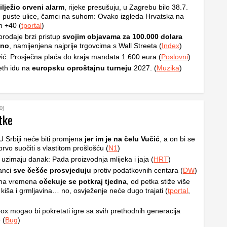
ilježio crveni alarm
, rijeke presušuju, u Zagrebu bilo 38.7.
, puste ulice, čamci na suhom: Ovako izgleda Hrvatska na
h +40 (
tportal
)
rodaje brzi pristup
svojim objavama za 100.000 dolara
čno
, namijenjena najprije trgovcima s Wall Streeta (
Index
)
ić: Prosječna plaća do kraja mandata 1.600 eura (
Poslovni
)
th idu na
europsku oproštajnu turneju
2027. (
Muzika
)
0)
tke
 U Srbiji neće biti promjena
jer im je na čelu Vučić
, a on bi se
prvo suočiti s vlastitom prošlošću (
N1
)
 uzimaju danak: Pada proizvodnja mlijeka i jaja (
HRT
)
anci
sve češće prosvjeduju
protiv podatkovnih centara (
DW
)
na vremena
očekuje se potkraj tjedna
, od petka stiže više
 kiša i grmljavina… no, osvježenje neće dugo trajati (
tportal
,
ox mogao bi pokretati igre sa svih prethodnih generacija
 (
Bug
)