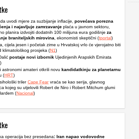
tke
da uvodi mjere za suzbijanje inflacije,
povećava porezna
ćenja i najavljuje zamrzavanje
plaća u javnom sektoru,
no planira izdvojiti dodatnih 100 milijuna eura godišnje
za
nje braniteljskih mirovina
, ekonomisti skeptični (
tportal
)
ta, cijela jesen i početak zime u Hrvatskoj vrlo će vjerojatno biti
od klimatološkog prosjeka (
N1
)
Dalić
postaje novi izbornik
Ujedinjenih Arapskih Emirata
)
i astronomi amateri otkrili novu
kandidatkinju za planetarnu
u (
HRT
)
sihološki triler
Cape Fear
vraća se kao serija, glavnog
ca kojeg su utjelovili Robert de Niro i Robert Mitchum glumi
Bardem (
Nacional
)
tke
ka operacija bez presedana
: Iran napao vodovodne