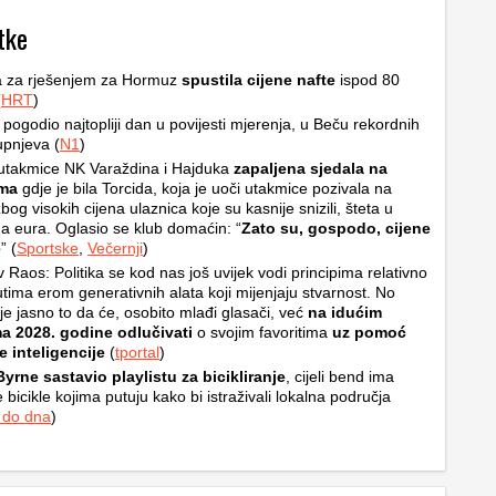
tke
a za rješenjem za Hormuz
spustila cijene nafte
ispod 80
(
HRT
)
u pogodio najtopliji dan u povijesti mjerenja, u Beču rekordnih
upnjeva (
N1
)
utakmice NK Varaždina i Hajduka
zapaljena sjedala na
ama
gdje je bila Torcida, koja je uoči utakmice pozivala na
bog visokih cijena ulaznica koje su kasnije snizili, šteta u
a eura. Oglasio se klub domaćin: “
Zato su, gospodo, cijene
e
” (
Sportske
,
Večernji
)
v Raos: Politika se kod nas još uvijek vodi principima relativno
tima erom generativnih alata koji mijenjaju stvarnost. No
je jasno to da će, osobito mlađi glasači, već
na idućim
ma 2028. godine odlučivati
o svojim favoritima
uz pomoć
 inteligencije
(
tportal
)
yrne sastavio playlistu za bicikliranje
, cijeli bend ima
 bicikle kojima putuju kako bi istraživali lokalna područja
 do dna
)