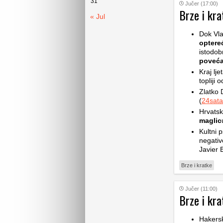
31
Jučer (17:00)
Brze i kra
« Jul
Dok Vla
optere
istodob
poveća
Kraj lje
topliji 
Zlatko 
(
24sata
Hrvatsk
maglic
Kultni p
negativ
Javier 
Brze i kratke
Jučer (11:00)
Brze i kra
Hakers