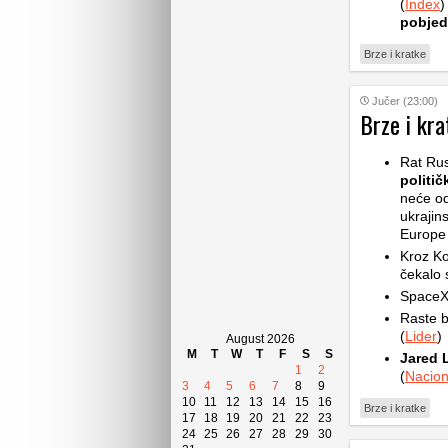
(
Index
)
pobjed
Brze i kratke
Jučer (23:00)
Brze i kra
Rat Rus
politič
neće od
ukrajin
Europe d
Kroz Ko
čekalo s
SpaceX 
Raste b
(
Lider
)
August 2026
M
T
W
T
F
S
S
Jared 
1
2
(
Nacion
3
4
5
6
7
8
9
10
11
12
13
14
15
16
Brze i kratke
17
18
19
20
21
22
23
24
25
26
27
28
29
30