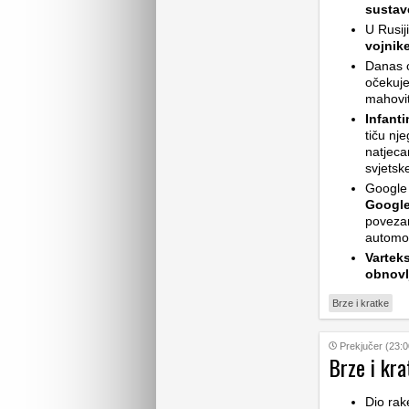
sustav
U Rusij
vojnik
Danas ć
očekuje
mahovit
Infant
tiču nj
natjeca
svjetsk
Google 
Google
povezan
automob
Vartek
obnovl
Brze i kratke
Prekjučer (23:0
Brze i kra
Dio rak