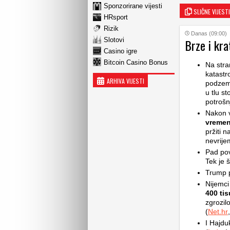
Sponzorirane vijesti
SLIČNE VIJESTI
HRsport
Rizik
Danas (09:00)
Slotovi
Brze i kra
Casino igre
Bitcoin Casino Bonus
Na stra
katastr
ARHIVA VIJESTI
podzemn
u tlu st
potrošn
Nakon v
vremen
pržiti 
nevrije
Pad pov
Tek je š
Trump p
Nijemci
400 ti
zgrozilo
(
Net.hr
,
I Hajdu