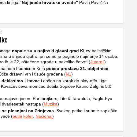
ena knjiga
“Najljepše hrvatske uvrede”
Pavla Pavličića
0)
tke
snage
napale su ukrajinski glavni grad Kijev
balističkim
ilima u srijedu ujutro, pri čemu je poginulo najmanje 14 osoba,
no ih je 22, oštećene zgrade u nekoliko četvrti (
Jutarnji
)
ionalnom budnicom Knin
počeo proslavu 31. obljetnice
Stiže državni vrh i tisuće građana (
N1
)
o
deklasirao Litavce
i došao na korak do play-offa Lige
 Kovačevićeva momčad dobila Sopićev Kauno Žalgiris 5:0
o najavio jesen: Partibrejkers, Tito & Tarantula, Eagle-Eye
i dvadesetak nastupa (
Muzika
)
 se plesnjaci na Zrinjevac
. Svakog petka i subote zaplešite
 veče (
putni
kofer
,
Nacional
)