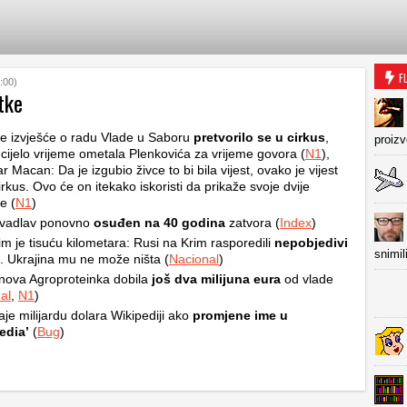
F
:00)
tke
e izvješće o radu Vlade u Saboru
pretvorilo se u cirkus
,
proiz
cijelo vrijeme ometala Plenkovića za vrijeme govora (
N1
),
ar Macan: Da je izgubio živce to bi bila vijest, ovako je vijest
rkus. Ovo će on itekako iskoristi da prikaže svoje dvije
e (
N1
)
Zavadlav ponovno
osuđen na 40 godina
zatvora (
Index
)
m je tisuću kilometara: Rusi na Krim rasporedili
nepobjedivi
snimil
. Ukrajina mu ne može ništa (
Nacional
)
ova Agroproteinka dobila
još dva milijuna eura
od vlade
al
,
N1
)
je milijardu dolara Wikipediji ako
promjene ime u
edia’
(
Bug
)