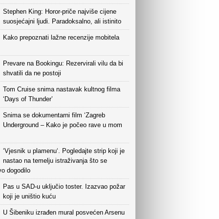
Stephen King: Horor-priče najviše cijene
suosjećajni ljudi. Paradoksalno, ali istinito
Kako prepoznati lažne recenzije mobitela
Prevare na Bookingu: Rezervirali vilu da bi
shvatili da ne postoji
Tom Cruise snima nastavak kultnog filma
‘Days of Thunder’
Snima se dokumentarni film ‘Zagreb
Underground – Kako je počeo rave u mom
‘Vjesnik u plamenu‘. Pogledajte strip koji je
nastao na temelju istraživanja što se
vo dogodilo
Pas u SAD-u uključio toster. Izazvao požar
koji je uništio kuću
U Šibeniku izrađen mural posvećen Arsenu