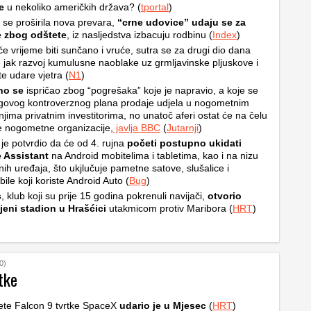
e
u nekoliko američkih država? (
tportal
)
i se proširila nova prevara,
“crne udovice” udaju se za
e zbog odštete
, iz nasljedstva izbacuju rodbinu (
Index
)
e vrijeme biti sunčano i vruće, sutra se za drugi dio dana
 jak razvoj kumulusne naoblake uz grmljavinske pljuskove i
e udare vjetra (
N1
)
ino se
ispričao zbog “pogrešaka” koje je napravio, a koje se
egovog kontroverznog plana prodaje udjela u nogometnim
njima privatnim investitorima, no unatoč aferi ostat će na čelu
e nogometne organizacije,
javlja BBC
(
Jutarnji
)
je potvrdio da će od 4. rujna
početi postupno ukidati
 Assistant
na Android mobitelima i tabletima, kao i na nizu
ih uređaja, što ukjlučuje pametne satove, slušalice i
ile koji koriste Android Auto (
Bug
)
s
, klub koji su prije 15 godina pokrenuli navijači,
otvorio
jeni stadion u Hrašćici
utakmicom protiv Maribora (
HRT
)
0)
tke
ete Falcon 9 tvrtke SpaceX
udario je u Mjesec
(
HRT
)