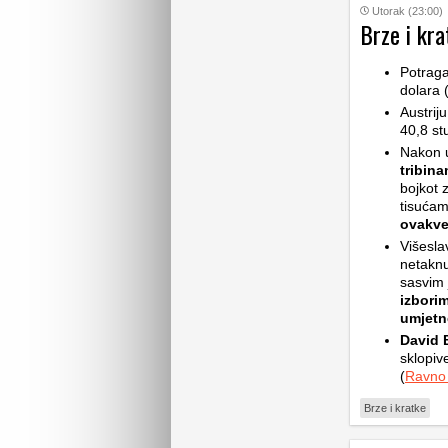
Utorak (23:00)
Brze i kra
Potrag
dolara 
Austrij
40,8 st
Nakon 
tribin
bojkot z
tisućam
ovakv
Višesla
netaknu
sasvim 
izbori
umjetne
David B
sklopive
(
Ravno
Brze i kratke