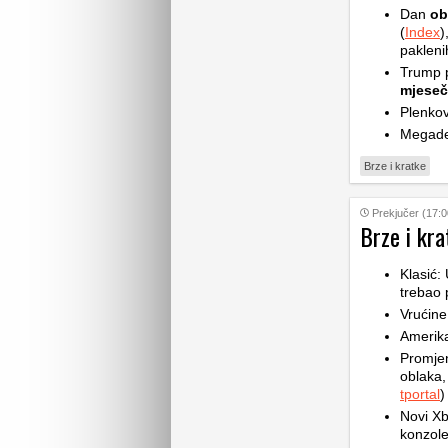
Dan
ob
(
Index
)
pakleni
Trump p
mjese
Plenkov
Megade
Brze i kratke
Prekjučer (17:0
Brze i kra
Klasić:
trebao 
Vrućine
Amerik
Promje
oblaka,
tportal
)
Novi Xb
konzole