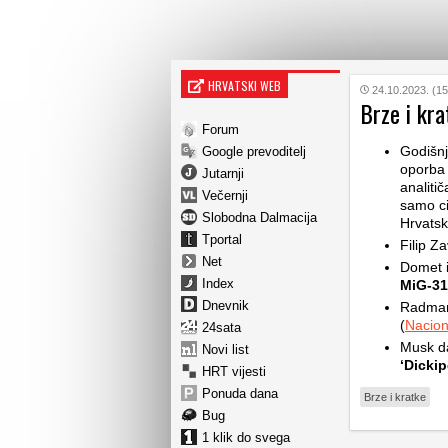
HRVATSKI WEB
24.10.2023. (15
Brze i kra
Forum
Godišnj
Google prevoditelj
oporba 
Jutarnji
analitič
Večernji
samo ci
Slobodna Dalmacija
Hrvatsk
Tportal
Filip 
Net
Domet i
Index
MiG-31
Dnevnik
Radman
(
Nacion
24sata
Musk da
Novi list
‘Dickip
HRT vijesti
Ponuda dana
Brze i kratke
Bug
1 klik do svega