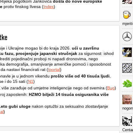
 Rijeka pogotkom Jankovića
došla do nove europske
e
protiv finskog Ilvesa (
Index
)
mjerit
tke
ije i Ukrajine mogao bi do kraja 2026.
ući u završnu
ku fazu, procjenjuje japanski stručnjak
za sigurnost: ishod
rediti pojedinačni proboji ni napadi dronovima, nego
ska demografija, smanjivanje američke pomoći i sposobnost
a nastavi financirati rat (
tportal
)
navle je u jednom vikendu
prošlo više od 40 tisuća ljudi
,
e i do 15 sati (
N1
)
više zarađuje od umjetne inteligencije nego od svemira (
Bug
)
roj zaposlenih:
HZMO bilježi 14 tisuća osiguranika više
Leto gubi uloge
nakon optužbi za seksualno zlostavljanje
nogom
al
)
Centa