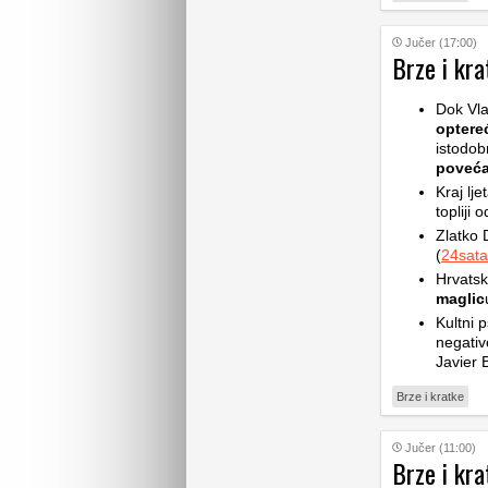
Jučer (17:00)
Brze i kra
Dok Vla
optere
istodob
poveća
Kraj lje
topliji 
Zlatko 
(
24sata
Hrvatsk
maglic
Kultni p
negativ
Javier 
Brze i kratke
Jučer (11:00)
Brze i kra