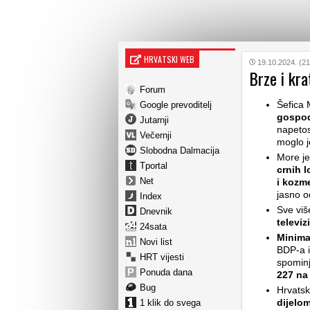
HRVATSKI WEB
19.10.2024. (21
Brze i kra
Forum
Šefica
Google prevoditelj
gospod
Jutarnji
napetos
Večernji
moglo j
Slobodna Dalmacija
More je
Tportal
crnih l
Net
i kozm
jasno o
Index
Sve viš
Dnevnik
televizi
24sata
Minima
Novi list
BDP-a i
HRT vijesti
spomin
Ponuda dana
227 na
Bug
Hrvats
dijelo
1 klik do svega