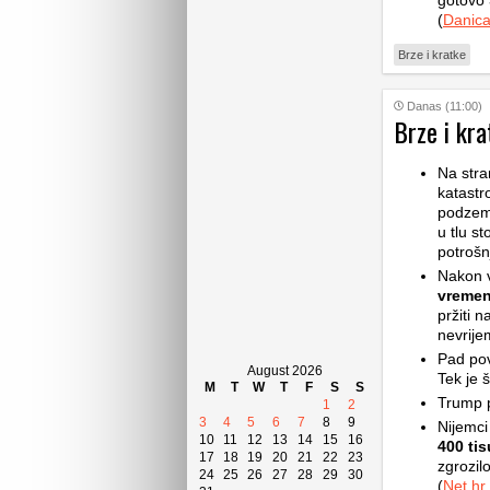
gotovo 
(
Danic
Brze i kratke
Danas (11:00)
Brze i kra
Na stra
katastr
podzemn
u tlu st
potrošn
Nakon v
vremen
pržiti 
nevrije
Pad pov
August 2026
Tek je š
M
T
W
T
F
S
S
Trump p
1
2
3
4
5
6
7
8
9
Nijemci
10
11
12
13
14
15
16
400 ti
17
18
19
20
21
22
23
zgrozilo
24
25
26
27
28
29
30
(
Net.hr
,