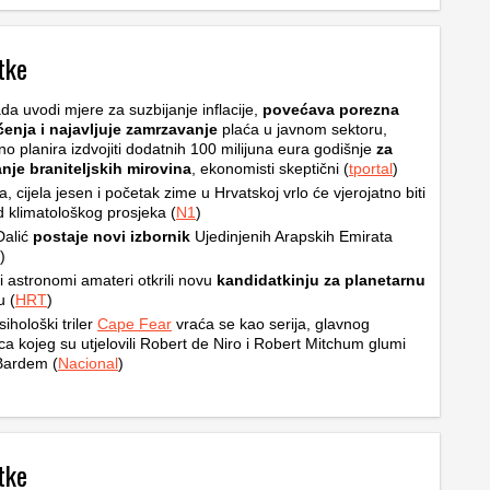
tke
da uvodi mjere za suzbijanje inflacije,
povećava porezna
ćenja i najavljuje zamrzavanje
plaća u javnom sektoru,
no planira izdvojiti dodatnih 100 milijuna eura godišnje
za
nje braniteljskih mirovina
, ekonomisti skeptični (
tportal
)
ta, cijela jesen i početak zime u Hrvatskoj vrlo će vjerojatno biti
od klimatološkog prosjeka (
N1
)
Dalić
postaje novi izbornik
Ujedinjenih Arapskih Emirata
)
i astronomi amateri otkrili novu
kandidatkinju za planetarnu
u (
HRT
)
sihološki triler
Cape Fear
vraća se kao serija, glavnog
ca kojeg su utjelovili Robert de Niro i Robert Mitchum glumi
Bardem (
Nacional
)
tke