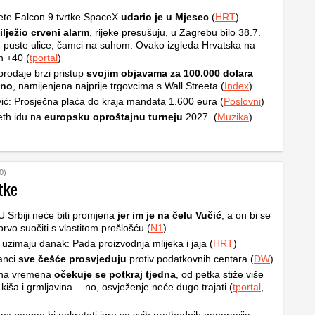
ete Falcon 9 tvrtke SpaceX
udario je u Mjesec
(
HRT
)
ilježio crveni alarm
, rijeke presušuju, u Zagrebu bilo 38.7.
, puste ulice, čamci na suhom: Ovako izgleda Hrvatska na
h +40 (
tportal
)
rodaje brzi pristup
svojim objavama za 100.000 dolara
čno
, namijenjena najprije trgovcima s Wall Streeta (
Index
)
ić: Prosječna plaća do kraja mandata 1.600 eura (
Poslovni
)
th idu na
europsku oproštajnu turneju
2027. (
Muzika
)
0)
tke
 U Srbiji neće biti promjena
jer im je na čelu Vučić
, a on bi se
prvo suočiti s vlastitom prošlošću (
N1
)
 uzimaju danak: Pada proizvodnja mlijeka i jaja (
HRT
)
anci
sve češće prosvjeduju
protiv podatkovnih centara (
DW
)
na vremena
očekuje se potkraj tjedna
, od petka stiže više
 kiša i grmljavina… no, osvježenje neće dugo trajati (
tportal
,