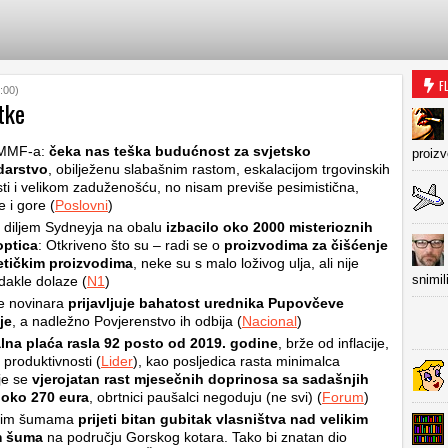
F
:00)
tke
 MMF-a:
čeka nas teška budućnost za svjetsko
proiz
arstvo
, obilježenu slabašnim rastom, eskalacijom trgovinskih
ti i velikom zaduženošću, no nisam previše pesimistična,
e i gore (
Poslovni
)
 diljem Sydneyja na obalu
izbacilo oko 2000 misterioznih
optica
: Otkriveno što su – radi se o
proizvodima za čišćenje
etičkim proizvodima
, neke su s malo loživog ulja, ali nije
snimil
dakle dolaze (
N1
)
e novinara
prijavljuje bahatost urednika Pupovčeve
je
, a nadležno Povjerenstvo ih odbija (
Nacional
)
lna plaća rasla 92 posto od 2019. godine
, brže od inflacije,
 produktivnosti (
Lider
), kao posljedica rasta minimalca
je se
vjerojatan rast mjesečnih doprinosa sa sadašnjih
 oko 270 eura
, obrtnici paušalci negoduju (ne svi) (
Forum
)
kim šumama
prijeti bitan gubitak vlasništva nad velikim
m šuma
na području Gorskog kotara. Tako bi znatan dio