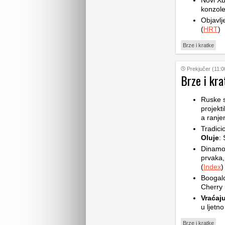
Novi Xb
konzole
Objavlj
(
HRT
)
Brze i kratke
Prekjučer (11:0
Brze i kra
Ruske 
projekt
a ranje
Tradic
Oluje
: 
Dinam
prvaka,
(
Index
)
Boogalo
Cherry 
Vraćaju
u ljetno
Brze i kratke