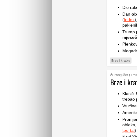
Dio rak
Dan
ob
(
Index
)
pakleni
Trump p
mjese
Plenkov
Megade
Brze i kratke
Prekjučer (17:0
Brze i kra
Klasić:
trebao 
Vrućine
Amerik
Promje
oblaka,
tportal
)