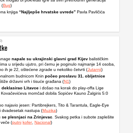
ox mogao bi pokretati igre sa svih prethodnih generacija
 (
Bug
)
ena knjiga
“Najljepše hrvatske uvrede”
Pavla Pavličića
0)
tke
snage
napale su ukrajinski glavni grad Kijev
balističkim
ilima u srijedu ujutro, pri čemu je poginulo najmanje 14 osoba,
no ih je 22, oštećene zgrade u nekoliko četvrti (
Jutarnji
)
ionalnom budnicom Knin
počeo proslavu 31. obljetnice
Stiže državni vrh i tisuće građana (
N1
)
o
deklasirao Litavce
i došao na korak do play-offa Lige
 Kovačevićeva momčad dobila Sopićev Kauno Žalgiris 5:0
o najavio jesen: Partibrejkers, Tito & Tarantula, Eagle-Eye
i dvadesetak nastupa (
Muzika
)
 se plesnjaci na Zrinjevac
. Svakog petka i subote zaplešite
 veče (
putni
kofer
,
Nacional
)