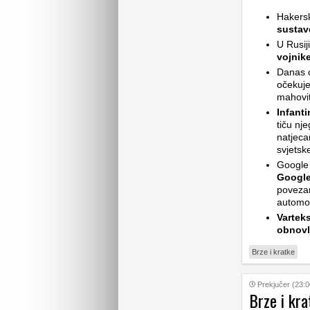
Hakers
sustav
U Rusij
vojnik
Danas ć
očekuje
mahovit
Infant
tiču nj
natjeca
svjetsk
Google 
Google
povezan
automob
Vartek
obnovl
Brze i kratke
Prekjučer (23:0
Brze i kra