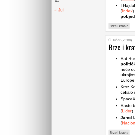
31
I Hajdu
« Jul
(
Index
)
pobjed
Brze i kratke
Jučer (23:00)
Brze i kra
Rat Rus
politič
neće od
ukrajin
Europe d
Kroz Ko
čekalo s
SpaceX 
Raste b
(
Lider
)
Jared 
(
Nacion
Brze i kratke