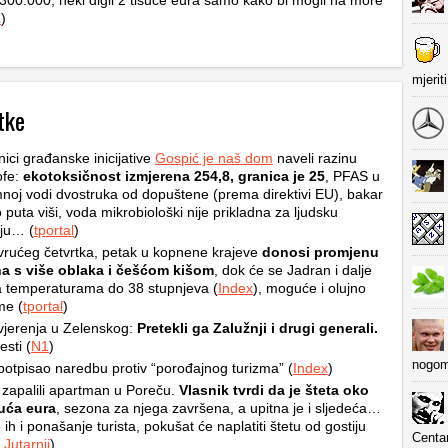
300.000, neki digli 2 tisuće eura samo kako bi mogli na more
a
)
mjerit
tke
nici građanske inicijative
Gospić je naš dom
naveli razinu
ofe:
ekotoksičnost izmjerena 254,8, granica je 25
, PFAS u
oj vodi dvostruka od dopuštene (prema direktivi EU), bakar
o puta viši, voda mikrobiološki nije prikladna za ljudsku
ju… (
tportal
)
rućeg četvrtka, petak u kopnene krajeve
donosi promjenu
a s više oblaka i češćom kišom
, dok će se Jadran i dalje
na temperaturama do 38 stupnjeva (
Index
), moguće i olujno
me (
tportal
)
jerenja u Zelenskog:
Pretekli ga Zalužnji i drugi generali.
esti (
N1
)
nogom
otpisao naredbu protiv “porođajnog turizma” (
Index
)
 zapalili apartman u Poreču.
Vlasnik tvrdi da je šteta oko
suća eura
, sezona za njega završena, a upitna je i sljedeća…
 ih i ponašanje turista, pokušat će naplatiti štetu od gostiju
Centa
Jutarnji
)