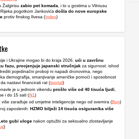
k Žalgirisu
zabio pet komada
, i to u gostima u Vilniusu
 Rijeka pogotkom Jankovića
došla do nove europske
e
protiv finskog Ilvesa (
Index
)
tke
ije i Ukrajine mogao bi do kraja 2026.
ući u završnu
ku fazu, procjenjuje japanski stručnjak
za sigurnost: ishod
rediti pojedinačni proboji ni napadi dronovima, nego
ska demografija, smanjivanje američke pomoći i sposobnost
a nastavi financirati rat (
tportal
)
navle je u jednom vikendu
prošlo više od 40 tisuća ljudi
,
e i do 15 sati (
N1
)
više zarađuje od umjetne inteligencije nego od svemira (
Bug
)
roj zaposlenih:
HZMO bilježi 14 tisuća osiguranika više
Leto gubi uloge
nakon optužbi za seksualno zlostavljanje
al
)