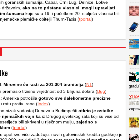
ih goranskih šumarija, Čabar, Crni Lug, Delnice, Lokve
 državnim,
ako na to pristanu vlasnici, mogli upravljati
nim šumama
koje su u 19. i početkom 20. stoljeća vlasnici bili
 njemačke plemićke obitelji Thurn-Taxis (
tportal
)
tke
d:
Mirovine će rasti za 201.304 branitelja
(
N1
)
gradu’
premašio tržišnu vrijednost od 3 bilijuna dolara (
Bug
)
: Amerika potrošila
gotovo sve dalekometne precizne
 ratu protiv Irana (
Index
)
zapra
no nizak vodostaj Dunava u Budimpešti
otkrio je ostatke
e njemačkih vojnika
iz Drugog sjvetskog rata koji su više od
setljeća bili skriveni u riječnom mulju,
zajedno s
klom
(
tportal
)
se opet sve više zadužuju: novih gotovinskih kredita godišnje je