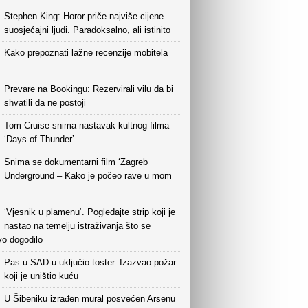
Stephen King: Horor-priče najviše cijene
suosjećajni ljudi. Paradoksalno, ali istinito
Kako prepoznati lažne recenzije mobitela
Prevare na Bookingu: Rezervirali vilu da bi
shvatili da ne postoji
Tom Cruise snima nastavak kultnog filma
‘Days of Thunder’
Snima se dokumentarni film ‘Zagreb
Underground – Kako je počeo rave u mom
‘Vjesnik u plamenu‘. Pogledajte strip koji je
nastao na temelju istraživanja što se
vo dogodilo
Pas u SAD-u uključio toster. Izazvao požar
koji je uništio kuću
U Šibeniku izrađen mural posvećen Arsenu