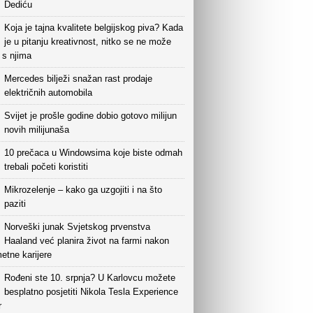
Dediću
Koja je tajna kvalitete belgijskog piva? Kada
je u pitanju kreativnost, nitko se ne može
i s njima
Mercedes bilježi snažan rast prodaje
električnih automobila
Svijet je prošle godine dobio gotovo milijun
novih milijunaša
10 prečaca u Windowsima koje biste odmah
trebali početi koristiti
Mikrozelenje – kako ga uzgojiti i na što
paziti
Norveški junak Svjetskog prvenstva
Haaland već planira život na farmi nakon
etne karijere
Rođeni ste 10. srpnja? U Karlovcu možete
besplatno posjetiti Nikola Tesla Experience
r