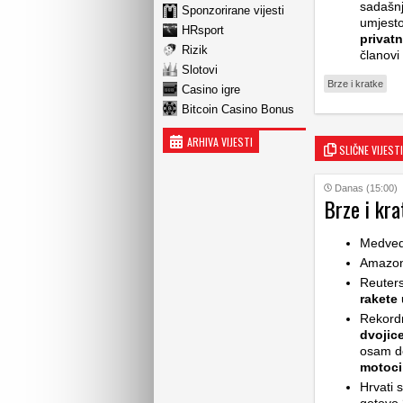
sadašnj
Sponzorirane vijesti
umjesto
HRsport
privat
Rizik
članovi
Slotovi
Brze i kratke
Casino igre
Bitcoin Casino Bonus
ARHIVA VIJESTI
SLIČNE VIJESTI
Danas (15:00)
Brze i kra
Medve
Amazon 
Reuters
rakete
u
Rekord
dvojic
osam de
motoci
Hrvati 