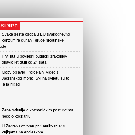
LASH VIJESTI
Svaka šesta osoba u EU svakodnevno
konzumira duhan i druge nikotinske
vode
Prvi put u povijesti putnički zrakoplov
obavio let dulji od 24 sata
Moby objavio “Porcelain” video s
Jadranskog mora: “Svi na svijetu su to
i, a ja nikad”
Žene ovisnije o kozmetičkim postupcima
nego o kockanju
U Zagrebu otvoren prvi antikvarijat s
knjigama na engleskom