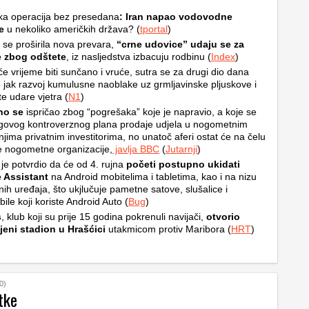
ka operacija bez presedana
: Iran napao vodovodne
e
u nekoliko američkih država? (
tportal
)
i se proširila nova prevara,
“crne udovice” udaju se za
e zbog odštete
, iz nasljedstva izbacuju rodbinu (
Index
)
e vrijeme biti sunčano i vruće, sutra se za drugi dio dana
 jak razvoj kumulusne naoblake uz grmljavinske pljuskove i
e udare vjetra (
N1
)
ino se
ispričao zbog “pogrešaka” koje je napravio, a koje se
egovog kontroverznog plana prodaje udjela u nogometnim
njima privatnim investitorima, no unatoč aferi ostat će na čelu
e nogometne organizacije,
javlja BBC
(
Jutarnji
)
je potvrdio da će od 4. rujna
početi postupno ukidati
 Assistant
na Android mobitelima i tabletima, kao i na nizu
ih uređaja, što ukjlučuje pametne satove, slušalice i
ile koji koriste Android Auto (
Bug
)
s
, klub koji su prije 15 godina pokrenuli navijači,
otvorio
jeni stadion u Hrašćici
utakmicom protiv Maribora (
HRT
)
0)
tke