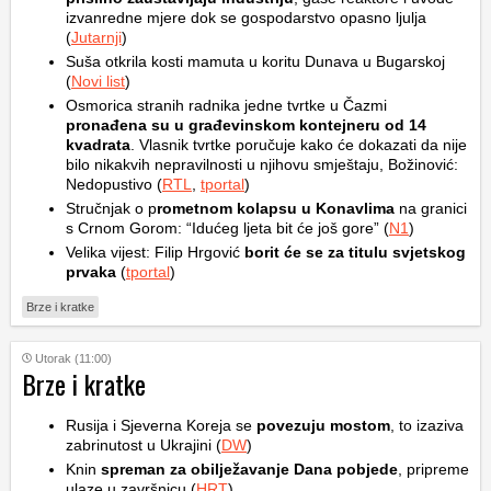
izvanredne mjere dok se gospodarstvo opasno ljulja
(
Jutarnji
)
Suša otkrila kosti mamuta u koritu Dunava u Bugarskoj
(
Novi list
)
Osmorica stranih radnika jedne tvrtke u Čazmi
pronađena su u građevinskom kontejneru od 14
kvadrata
. Vlasnik tvrtke poručuje kako će dokazati da nije
bilo nikakvih nepravilnosti u njihovu smještaju, Božinović:
Nedopustivo (
RTL
,
tportal
)
Stručnjak o p
rometnom kolapsu u Konavlima
na granici
s Crnom Gorom: “Idućeg ljeta bit će još gore” (
N1
)
Velika vijest: Filip Hrgović
borit će se za titulu svjetskog
prvaka
(
tportal
)
Brze i kratke
Utorak (11:00)
Brze i kratke
Rusija i Sjeverna Koreja se
povezuju mostom
, to izaziva
zabrinutost u Ukrajini (
DW
)
Knin
spreman za obilježavanje Dana pobjede
, pripreme
ulaze u završnicu (
HRT
)