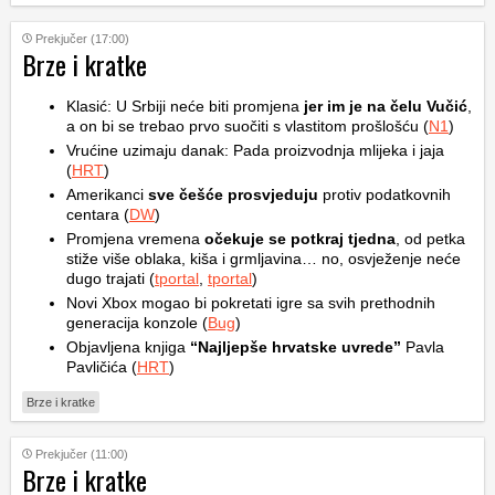
Prekjučer (17:00)
Brze i kratke
Klasić: U Srbiji neće biti promjena
jer im je na čelu Vučić
,
a on bi se trebao prvo suočiti s vlastitom prošlošću (
N1
)
Vrućine uzimaju danak: Pada proizvodnja mlijeka i jaja
(
HRT
)
Amerikanci
sve češće prosvjeduju
protiv podatkovnih
centara (
DW
)
Promjena vremena
očekuje se potkraj tjedna
, od petka
stiže više oblaka, kiša i grmljavina… no, osvježenje neće
dugo trajati (
tportal
,
tportal
)
Novi Xbox mogao bi pokretati igre sa svih prethodnih
generacija konzole (
Bug
)
Objavljena knjiga
“Najljepše hrvatske uvrede”
Pavla
Pavličića (
HRT
)
Brze i kratke
Prekjučer (11:00)
Brze i kratke