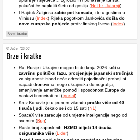
upitna je i sljedeća… zgrozilo ih i ponašanje turista,
pokušat će naplatiti štetu od gostiju (
Net.hr
,
Jutarnji
)
I Hajduk Žalgirisu
zabio pet komada
, i to u gostima u
Vilniusu (
Index
) Rijeka pogotkom Jankovića
došla do
nove europske pobjede
protiv finskog Ilvesa (
Index
)
Brze i kratke
Jučer (23:00)
Brze i kratke
Rat Rusije i Ukrajine mogao bi do kraja 2026.
ući u
završnu političku fazu, procjenjuje japanski stručnjak
za sigurnost: ishod neće odrediti pojedinačni proboji ni
napadi dronovima, nego ukrajinska demografija,
smanjivanje američke pomoći i sposobnost Europe da
nastavi financirati rat (
tportal
)
Kroz Konavle je u jednom vikendu
prošlo više od 40
tisuća ljudi
, čekalo se i do 15 sati (
N1
)
SpaceX više zarađuje od umjetne inteligencije nego od
svemira (
Bug
)
Raste broj zaposlenih:
HZMO bilježi 14 tisuća
osiguranika više
(
Lider
)