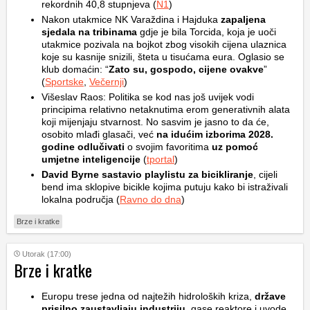
rekordnih 40,8 stupnjeva (
N1
)
Nakon utakmice NK Varaždina i Hajduka
zapaljena
sjedala na tribinama
gdje je bila Torcida, koja je uoči
utakmice pozivala na bojkot zbog visokih cijena ulaznica
koje su kasnije snizili, šteta u tisućama eura. Oglasio se
klub domaćin: “
Zato su, gospodo, cijene ovakve
”
(
Sportske
,
Večernji
)
Višeslav Raos: Politika se kod nas još uvijek vodi
principima relativno netaknutima erom generativnih alata
koji mijenjaju stvarnost. No sasvim je jasno to da će,
osobito mlađi glasači, već
na idućim izborima 2028.
godine odlučivati
o svojim favoritima
uz pomoć
umjetne inteligencije
(
tportal
)
David Byrne sastavio playlistu za bicikliranje
, cijeli
bend ima sklopive bicikle kojima putuju kako bi istraživali
lokalna područja (
Ravno do dna
)
Brze i kratke
Utorak (17:00)
Brze i kratke
Europu trese jedna od najtežih hidroloških kriza,
države
prisilno zaustavljaju industriju
, gase reaktore i uvode