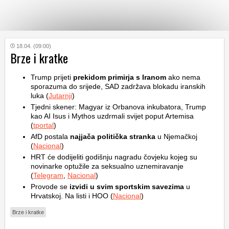
KATEGORIJE
18.04. (09:00)
Brze i kratke
HRVATSKI
Trump prijeti
prekidom primirja s Iranom
ako nema
WEB
sporazuma do srijede, SAD zadržava blokadu iranskih
luka (
Jutarnji
)
Tjedni skener: Magyar iz Orbanova inkubatora, Trump
kao AI Isus i Mythos uzdrmali svijet poput Artemisa
(
tportal
)
AfD postala
najjača politička stranka
u Njemačkoj
(
Nacional
)
HRT će dodijeliti godišnju nagradu čovjeku kojeg su
novinarke optužile za seksualno uznemiravanje
(
Telegram
,
Nacional
)
Provode se
izvidi u svim sportskim savezima
u
Hrvatskoj. Na listi i HOO (
Nacional
)
Brze i kratke