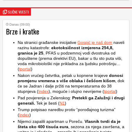
SLIČNE VIJESTI
Danas (09:00)
Brze i kratke
Na stranici građanske inicijative
Gospić je naš dom
naveli
razinu katastrofe:
ekotoksičnost izmjerena 254,8,
granica je 25
, PFAS u podzemnoj vodi dvostruka od
dopuštene (prema direktivi EU), bakar u tlu sto puta viši,
voda mikrobiološki nije prikladna za ljudsku potrošnju…
(
tportal
)
Nakon vrućeg četvrtka, petak u kopnene krajeve
donosi
promjenu vremena s više oblaka i češćom kišom
, dok
će se Jadran i dalje pržiti na temperaturama do 38
stupnjeva (
Index
), moguće i olujno nevrijeme (
tportal
)
Pad povjerenja u Zelenskog:
Pretekli ga Zalužnji i drugi
generali.
Tek je šesti (
N1
)
Trump potpisao naredbu protiv “porođajnog turizma”
(
Index
)
Nijemci zapalili apartman u Poreču.
Vlasnik tvrdi da je
šteta oko 400 tisuća eura
, sezona za njega završena, a