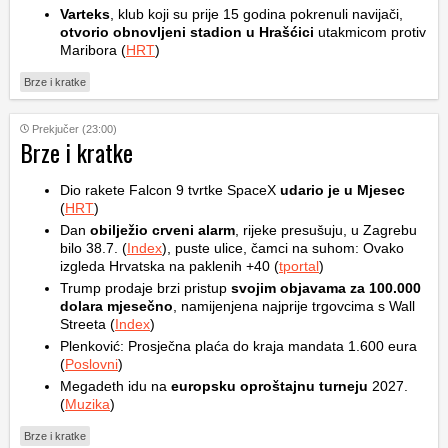
Varteks
, klub koji su prije 15 godina pokrenuli navijači,
otvorio obnovljeni stadion u Hrašćici
utakmicom protiv
Maribora (
HRT
)
Brze i kratke
Prekjučer (23:00)
Brze i kratke
Dio rakete Falcon 9 tvrtke SpaceX
udario je u Mjesec
(
HRT
)
Dan
obilježio crveni alarm
, rijeke presušuju, u Zagrebu
bilo 38.7. (
Index
), puste ulice, čamci na suhom: Ovako
izgleda Hrvatska na paklenih +40 (
tportal
)
Trump prodaje brzi pristup
svojim objavama za 100.000
dolara mjesečno
, namijenjena najprije trgovcima s Wall
Streeta (
Index
)
Plenković: Prosječna plaća do kraja mandata 1.600 eura
(
Poslovni
)
Megadeth idu na
europsku oproštajnu turneju
2027.
(
Muzika
)
Brze i kratke