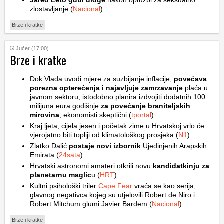
Jared Leto gubi uloge
nakon optužbi za seksualno
zlostavljanje (
Nacional
)
Brze i kratke
Jučer (17:00)
Brze i kratke
Dok Vlada uvodi mjere za suzbijanje inflacije,
povećava
porezna opterećenja i najavljuje zamrzavanje
plaća u
javnom sektoru, istodobno planira izdvojiti dodatnih 100
milijuna eura godišnje
za povećanje braniteljskih
mirovina
, ekonomisti skeptični (
tportal
)
Kraj ljeta, cijela jesen i početak zime u Hrvatskoj vrlo će
vjerojatno biti topliji od klimatološkog prosjeka (
N1
)
Zlatko Dalić
postaje novi izbornik
Ujedinjenih Arapskih
Emirata (
24sata
)
Hrvatski astronomi amateri otkrili novu
kandidatkinju za
planetarnu maglic
u (
HRT
)
Kultni psihološki triler
Cape Fear
vraća se kao serija,
glavnog negativca kojeg su utjelovili Robert de Niro i
Robert Mitchum glumi Javier Bardem (
Nacional
)
Brze i kratke