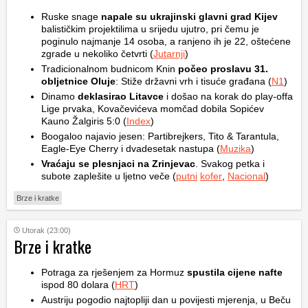
Ruske snage
napale su ukrajinski glavni grad Kijev
balističkim projektilima u srijedu ujutro, pri čemu je
poginulo najmanje 14 osoba, a ranjeno ih je 22, oštećene
zgrade u nekoliko četvrti (
Jutarnji
)
Tradicionalnom budnicom Knin
počeo proslavu 31.
obljetnice Oluje
: Stiže državni vrh i tisuće građana (
N1
)
Dinamo
deklasirao Litavce
i došao na korak do play-offa
Lige prvaka, Kovačevićeva momčad dobila Sopićev
Kauno Žalgiris 5:0 (
Index
)
Boogaloo najavio jesen: Partibrejkers, Tito & Tarantula,
Eagle-Eye Cherry i dvadesetak nastupa (
Muzika
)
Vraćaju se plesnjaci na Zrinjevac
. Svakog petka i
subote zaplešite u ljetno veče (
putni
kofer
,
Nacional
)
Brze i kratke
Utorak (23:00)
Brze i kratke
Potraga za rješenjem za Hormuz
spustila cijene nafte
ispod 80 dolara (
HRT
)
Austriju pogodio najtopliji dan u povijesti mjerenja, u Beču