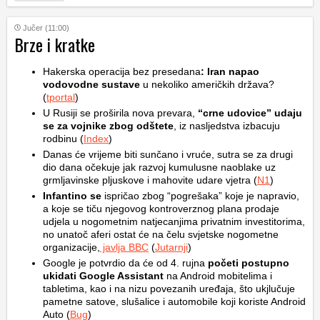
Jučer (11:00)
Brze i kratke
Hakerska operacija bez presedana
: Iran napao
vodovodne sustave
u nekoliko američkih država?
(
tportal
)
U Rusiji se proširila nova prevara,
“crne udovice” udaju
se za vojnike zbog odštete
, iz nasljedstva izbacuju
rodbinu (
Index
)
Danas će vrijeme biti sunčano i vruće, sutra se za drugi
dio dana očekuje jak razvoj kumulusne naoblake uz
grmljavinske pljuskove i mahovite udare vjetra (
N1
)
Infantino se
ispričao zbog “pogrešaka” koje je napravio,
a koje se tiču njegovog kontroverznog plana prodaje
udjela u nogometnim natjecanjima privatnim investitorima,
no unatoč aferi ostat će na čelu svjetske nogometne
organizacije,
javlja BBC
(
Jutarnji
)
Google je potvrdio da će od 4. rujna
početi postupno
ukidati Google Assistant
na Android mobitelima i
tabletima, kao i na nizu povezanih uređaja, što ukjlučuje
pametne satove, slušalice i automobile koji koriste Android
Auto (
Bug
)