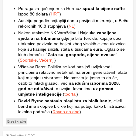
Potraga za rješenjem za Hormuz
spustila cijene nafte
ispod 80 dolara (
HRT
)
Austriju pogodio najtopliji dan u povijesti mjerenja, u Beču
rekordnih 40,8 stupnjeva (
N1
)
Nakon utakmice NK Varaždina i Hajduka
zapaljena
sjedala na tribinama
gdje je bila Torcida, koja je uoči
utakmice pozivala na bojkot zbog visokih cijena ulaznica
koje su kasnije snizili, šteta u tisućama eura. Oglasio se
klub domaćin: “
Zato su, gospodo, cijene ovakve
”
(
Sportske
,
Večernji
)
Višeslav Raos: Politika se kod nas još uvijek vodi
principima relativno netaknutima erom generativnih alata
koji mijenjaju stvarnost. No sasvim je jasno to da će,
osobito mlađi glasači, već
na idućim izborima 2028.
godine odlučivati
o svojim favoritima
uz pomoć
umjetne inteligencije
(
tportal
)
David Byrne sastavio playlistu za bicikliranje
, cijeli
bend ima sklopive bicikle kojima putuju kako bi istraživali
lokalna područja (
Ravno do dna
)
Brze i kratke
Prekjučer (17:00)