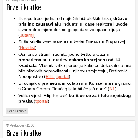
Brze i kratke
Europu trese jedna od najtežih hidroloških kriza,
države
prisilno zaustavljaju industriju
, gase reaktore i uvode
izvanredne mjere dok se gospodarstvo opasno ljulja
(
Jutarnji
)
Suša otkrila kosti mamuta u koritu Dunava u Bugarskoj
(
Novi list
)
Osmorica stranih radnika jedne tvrtke u Čazmi
pronađena su u građevinskom kontejneru od 14
kvadrata
. Vlasnik tvrtke poručuje kako će dokazati da nije
bilo nikakvih nepravilnosti u njihovu smještaju, Božinović:
Nedopustivo (
RTL
,
tportal
)
Stručnjak o p
rometnom kolapsu u Konavlima
na granici
s Crnom Gorom: “Idućeg ljeta bit će još gore” (
N1
)
Velika vijest: Filip Hrgović
borit će se za titulu svjetskog
prvaka
(
tportal
)
Brze i kratke
Prekjučer (11:00)
Brze i kratke