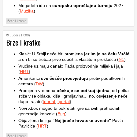
Megadeth idu na
europsku oproštajnu turneju
2027.
(
Muzika
)
Brze i kratke
Jučer (17:00)
Brze i kratke
Klasić: U Srbiji neće biti promjena
jer im je na čelu Vučić
,
a on bi se trebao prvo suočiti s vlastitom prošlošću (
N1
)
Vrućine uzimaju danak: Pada proizvodnja mlijeka i jaja
(
HRT
)
Amerikanci
sve češće prosvjeduju
protiv podatkovnih
centara (
DW
)
Promjena vremena
očekuje se potkraj tjedna
, od petka
stiže više oblaka, kiša i grmljavina… no, osvježenje neće
dugo trajati (
tportal
,
tportal
)
Novi Xbox mogao bi pokretati igre sa svih prethodnih
generacija konzole (
Bug
)
Objavljena knjiga
“Najljepše hrvatske uvrede”
Pavla
Pavličića (
HRT
)
Brze i kratke