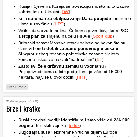
Rusija i Sjeverna Koreja se
povezuju mostom
, to izaziva
zabrinutost u Ukrajini (
DW
)
Knin
spreman za obilježavanje Dana pobjede
, pripreme
ulaze u završnicu (
HRT
)
Veliki udarac za Infantina: Čeferin s prvim čovjekom PSG-
a kroji plan za smjenu na čelu FIFA-e (
Sport klub
)
Britanski sastav Massive Attack oglasio se nakon što su
članovi benda
dobili zabranu ponovnog ulaska u
Singapur
zbog isticanja palestinske zastave tijekom
koncerta, iskustvo nazvali “nadrealnim” (
N1
)
Zašto
svi žele državnu zemlju u Vodnjanu
?
Poljoprivrednicima u Istri podijeljeno je više od 15.000
hektara, najviše u ovoj općini (
HRT
)
Brze i kratke
Ponedjeljak (23:00)
Brze i kratke
Ruski neovisni mediji:
Identificirali smo više od 236.000
poginulih
ruskih vojnika (
Index
)
Dugotrajna suša i ekstremne vrućine diljem Europe