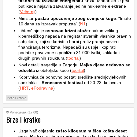
također su izazvale energetsku krizu
. Mađarska je prvi
put ikada najavila zatvaranje jedine nuklearne elektrane
(
Večernji
)
Ministar
poslao upozorenje zbog svinjske kuge
: “Imate
10 dana za ispravak propusta” (
N1
)
Lihtenštajn je
osnovao krizni stožer
nakon velikog
kibernetičkog napada na registar stvarnih vlasnika pravnih
subjekata, koji se koristi u borbi protiv pranja novca i
financiranja terorizma. Napadači su uspjeli kopirati
podatke povezane s približno 31.000 tvrtki, zaklada i
drugih pravnih struktura (
tportal
)
Novi detalji tragedije u Zagorju:
Majka djece nedavno se
odselila
iz obiteljske kuće (
tportal
)
Koprivnica će ponovno postati središte srednjovjekovnih
spektakla –
Renesansni festival
od 20-23. kolovoza
(
HRT
,
ePodravina
)
Brze i kratke
Ponedjeljak (17:00)
Brze i kratke
Uzgajivač objasnio
zašto kilogram rajčica košta deset
eura
: Radi se o cherry rajčicama koje kod nas nisu toliko