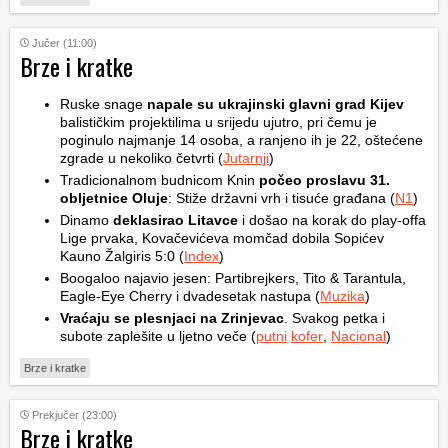
Jučer (11:00)
Brze i kratke
Ruske snage
napale su ukrajinski glavni grad Kijev
balističkim projektilima u srijedu ujutro, pri čemu je
poginulo najmanje 14 osoba, a ranjeno ih je 22, oštećene
zgrade u nekoliko četvrti (
Jutarnji
)
Tradicionalnom budnicom Knin
počeo proslavu 31.
obljetnice Oluje
: Stiže državni vrh i tisuće građana (
N1
)
Dinamo
deklasirao Litavce
i došao na korak do play-offa
Lige prvaka, Kovačevićeva momčad dobila Sopićev
Kauno Žalgiris 5:0 (
Index
)
Boogaloo najavio jesen: Partibrejkers, Tito & Tarantula,
Eagle-Eye Cherry i dvadesetak nastupa (
Muzika
)
Vraćaju se plesnjaci na Zrinjevac
. Svakog petka i
subote zaplešite u ljetno veče (
putni
kofer
,
Nacional
)
Brze i kratke
Prekjučer (23:00)
Brze i kratke