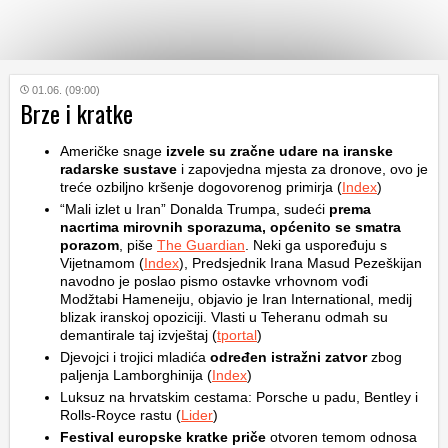
KATEGORIJE
01.06. (09:00)
Brze i kratke
HRVATSKI
Američke snage
izvele su zračne udare na iranske
WEB
radarske sustave
i zapovjedna mjesta za dronove, ovo je
treće ozbiljno kršenje dogovorenog primirja (
Index
)
“Mali izlet u Iran” Donalda Trumpa, sudeći
prema
nacrtima mirovnih sporazuma, općenito se smatra
porazom
, piše
The Guardian
. Neki ga uspoređuju s
Vijetnamom (
Index
), Predsjednik Irana Masud Pezeškijan
navodno je poslao pismo ostavke vrhovnom vođi
Modžtabi Hameneiju, objavio je Iran International, medij
blizak iranskoj opoziciji. Vlasti u Teheranu odmah su
demantirale taj izvještaj (
tportal
)
Djevojci i trojici mladića
određen istražni zatvor
zbog
paljenja Lamborghinija (
Index
)
Luksuz na hrvatskim cestama: Porsche u padu, Bentley i
Rolls-Royce rastu (
Lider
)
Festival europske kratke priče
otvoren temom odnosa