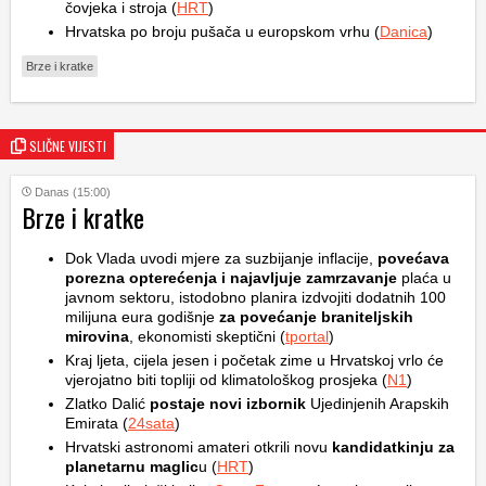
čovjeka i stroja (
HRT
)
Hrvatska po broju pušača u europskom vrhu (
Danica
)
Brze i kratke
SLIČNE VIJESTI
Danas (15:00)
Brze i kratke
Dok Vlada uvodi mjere za suzbijanje inflacije,
povećava
porezna opterećenja i najavljuje zamrzavanje
plaća u
javnom sektoru, istodobno planira izdvojiti dodatnih 100
milijuna eura godišnje
za povećanje braniteljskih
mirovina
, ekonomisti skeptični (
tportal
)
Kraj ljeta, cijela jesen i početak zime u Hrvatskoj vrlo će
vjerojatno biti topliji od klimatološkog prosjeka (
N1
)
Zlatko Dalić
postaje novi izbornik
Ujedinjenih Arapskih
Emirata (
24sata
)
Hrvatski astronomi amateri otkrili novu
kandidatkinju za
planetarnu maglic
u (
HRT
)