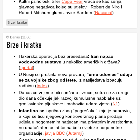
Kultni psihološki triler
Cape Fear
vraća se kao serija,
glavnog negativca kojeg su utjelovili Robert de Niro i
Robert Mitchum glumi Javier Bardem (
Nacional
)
Brze i kratke
Danas (11:00)
Brze i kratke
Hakerska operacija bez presedana
: Iran napao
vodovodne sustave
u nekoliko američkih država?
(
tportal
)
U Rusiji se proširila nova prevara,
“crne udovice” udaju
se za vojnike zbog odštete
, iz nasljedstva izbacuju
rodbinu (
Index
)
Danas će vrijeme biti sunčano i vruće, sutra se za drugi
dio dana očekuje jak razvoj kumulusne naoblake uz
grmljavinske pljuskove i mahovite udare vjetra (
N1
)
Infantino se
ispričao zbog “pogrešaka” koje je napravio,
a koje se tiču njegovog kontroverznog plana prodaje
udjela u nogometnim natjecanjima privatnim investitorima,
no unatoč aferi ostat će na čelu svjetske nogometne
organizacije,
javlja BBC
(
Jutarnji
)