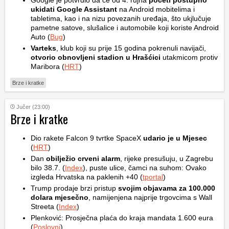
Google je potvrdio da će od 4. rujna
početi postupno
ukidati Google Assistant
na Android mobitelima i
tabletima, kao i na nizu povezanih uređaja, što ukjlučuje
pametne satove, slušalice i automobile koji koriste Android
Auto (
Bug
)
Varteks
, klub koji su prije 15 godina pokrenuli navijači,
otvorio obnovljeni stadion u Hrašćici
utakmicom protiv
Maribora (
HRT
)
Brze i kratke
Jučer (23:00)
Brze i kratke
Dio rakete Falcon 9 tvrtke SpaceX
udario je u Mjesec
(
HRT
)
Dan
obilježio crveni alarm
, rijeke presušuju, u Zagrebu
bilo 38.7. (
Index
), puste ulice, čamci na suhom: Ovako
izgleda Hrvatska na paklenih +40 (
tportal
)
Trump prodaje brzi pristup
svojim objavama za 100.000
dolara mjesečno
, namijenjena najprije trgovcima s Wall
Streeta (
Index
)
Plenković: Prosječna plaća do kraja mandata 1.600 eura
(
Poslovni
)