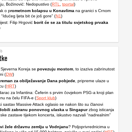
ju, Božinović: Nedopustivo (
RTL
,
tportal
)
ak o p
rometnom kolapsu u Konavlima
na granici s Crnom
“Idućeg ljeta bit će još gore” (
N1
)
ijest: Filip Hrgović
borit će se za titulu svjetskog prvaka
)
0)
tke
i Sjeverna Koreja se
povezuju mostom
, to izaziva zabrinutost
ni (
DW
)
reman za obilježavanje Dana pobjede
, pripreme ulaze u
cu (
HRT
)
udarac za Infantina: Čeferin s prvim čovjekom PSG-a kroji plan
nu na čelu FIFA-e (
Sport klub
)
ki sastav Massive Attack oglasio se nakon što su članovi
obili zabranu ponovnog ulaska u Singapur
zbog isticanja
nske zastave tijekom koncerta, iskustvo nazvali “nadrealnim”
vi žele državnu zemlju u Vodnjanu
? Poljoprivrednicima u