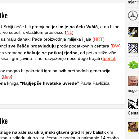
mjerit
tke
 U Srbiji neće biti promjena
jer im je na čelu Vučić
, a on bi se
prvo suočiti s vlastitom prošlošću (
N1
)
 uzimaju danak: Pada proizvodnja mlijeka i jaja (
HRT
)
anci
sve češće prosvjeduju
protiv podatkovnih centara (
DW
)
na vremena
očekuje se potkraj tjedna
, od petka stiže više
 kiša i grmljavina… no, osvježenje neće dugo trajati (
tportal
,
ox mogao bi pokretati igre sa svih prethodnih generacija
 (
Bug
)
ena knjiga
“Najljepše hrvatske uvrede”
Pavla Pavličića
nogom
Centa
tke
snage
napale su ukrajinski glavni grad Kijev
balističkim
ilima u srijedu ujutro, pri čemu je poginulo najmanje 14 osoba,