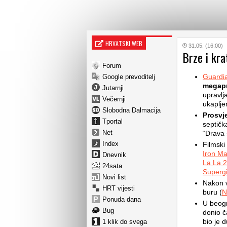
HRVATSKI WEB
31.05. (16:00)
Brze i kra
Forum
Guardi
Google prevoditelj
megapr
Jutarnji
upravlj
Večernji
ukaplje
Slobodna Dalmacija
Prosvj
Tportal
septičk
Net
“Drava 
Index
Filmski 
Iron Ma
Dnevnik
La La 2
24sata
Supergi
Novi list
Nakon v
HRT vijesti
buru (
N
Ponuda dana
U beogr
Bug
donio č
bio je 
1 klik do svega