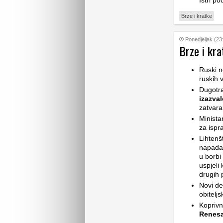
Istri po
Brze i kratke
Ponedjeljak (23
Brze i kra
Ruski n
ruskih v
Dugotra
izazva
zatvara
Minista
za ispr
Lihtenš
napada 
u borbi
uspjeli
drugih 
Novi det
obiteljs
Koprivn
Renesa