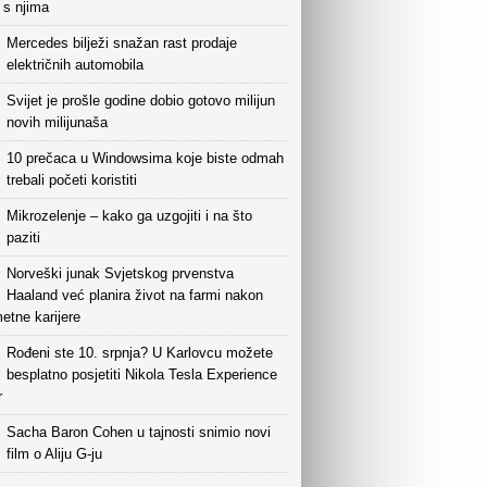
i s njima
Mercedes bilježi snažan rast prodaje
električnih automobila
Svijet je prošle godine dobio gotovo milijun
novih milijunaša
10 prečaca u Windowsima koje biste odmah
trebali početi koristiti
Mikrozelenje – kako ga uzgojiti i na što
paziti
Norveški junak Svjetskog prvenstva
Haaland već planira život na farmi nakon
etne karijere
Rođeni ste 10. srpnja? U Karlovcu možete
besplatno posjetiti Nikola Tesla Experience
r
Sacha Baron Cohen u tajnosti snimio novi
film o Aliju G-ju