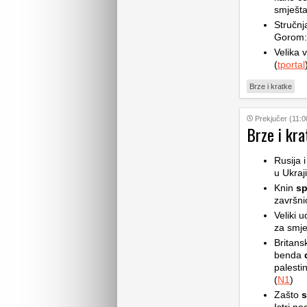
smješta
Stručnj
Gorom: 
Velika v
(
tportal
Brze i kratke
Prekjučer (11:0
Brze i kra
Rusija 
u Ukraji
Knin
sp
završni
Veliki 
za smje
Britans
benda
d
palesti
(
N1
)
Zašto
s