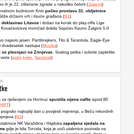
no ih je 22, oštećene zgrade u nekoliko četvrti (
Jutarnji
)
ionalnom budnicom Knin
počeo proslavu 31. obljetnice
Stiže državni vrh i tisuće građana (
N1
)
o
deklasirao Litavce
i došao na korak do play-offa Lige
 Kovačevićeva momčad dobila Sopićev Kauno Žalgiris 5:0
o najavio jesen: Partibrejkers, Tito & Tarantula, Eagle-Eye
i dvadesetak nastupa (
Muzika
)
 se plesnjaci na Zrinjevac
. Svakog petka i subote zaplešite
 veče (
putni
kofer
,
Nacional
)
0)
tke
a za rješenjem za Hormuz
spustila cijene nafte
ispod 80
(
HRT
)
u pogodio najtopliji dan u povijesti mjerenja, u Beču rekordnih
upnjeva (
N1
)
utakmice NK Varaždina i Hajduka
zapaljena sjedala na
ama
gdje je bila Torcida, koja je uoči utakmice pozivala na