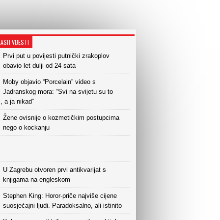
LASH VIJESTI
Prvi put u povijesti putnički zrakoplov
obavio let dulji od 24 sata
Moby objavio “Porcelain” video s
Jadranskog mora: “Svi na svijetu su to
i, a ja nikad”
Žene ovisnije o kozmetičkim postupcima
nego o kockanju
U Zagrebu otvoren prvi antikvarijat s
knjigama na engleskom
Stephen King: Horor-priče najviše cijene
suosjećajni ljudi. Paradoksalno, ali istinito