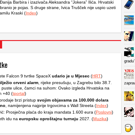
Đanija Barbira i izazivača Aleksandra “Jokera” Ilića. Hrvatski
branio je pojas. S druge strane, Ivica Trušček nije uspio uzeti
amilu Kraski (
Index
)
gradu’
tke
ete Falcon 9 tvrtke SpaceX
udario je u Mjesec
(
HRT
)
ilježio crveni alarm
, rijeke presušuju, u Zagrebu bilo 38.7.
zapra
, puste ulice, čamci na suhom: Ovako izgleda Hrvatska na
h +40 (
tportal
)
rodaje brzi pristup
svojim objavama za 100.000 dolara
čno
, namijenjena najprije trgovcima s Wall Streeta (
Index
)
ić: Prosječna plaća do kraja mandata 1.600 eura (
Poslovni
)
th idu na
europsku oproštajnu turneju
2027. (
Muzika
)