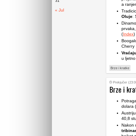
31
a ranje
« Jul
Tradic
Oluje
: 
Dinam
prvaka,
(
Index
)
Boogalo
Cherry 
Vraćaju
u ljetno
Brze i kratke
Prekjučer (23:0
Brze i kra
Potrag
dolara 
Austrij
40,8 st
Nakon 
tribin