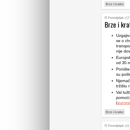
Brze i kratke
Ponedjeljak (17
Brze i kra
Uzgajiv
se o ch
transpo
nije do
Europs
od 30 mi
Poništen
su pošt
Njemačk
tržištu
Val tužb
pomoći 
(
euron
Brze i kratke
Ponedjeljak (11