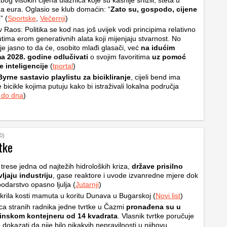
bog visokih cijena ulaznica koje su kasnije snizili, šteta u
a eura. Oglasio se klub domaćin: “
Zato su, gospodo, cijene
e
” (
Sportske
,
Večernji
)
v Raos: Politika se kod nas još uvijek vodi principima relativno
tima erom generativnih alata koji mijenjaju stvarnost. No
je jasno to da će, osobito mlađi glasači, već
na idućim
ma 2028. godine odlučivati
o svojim favoritima
uz pomoć
 inteligencije
(
tportal
)
yrne sastavio playlistu za bicikliranje
, cijeli bend ima
 bicikle kojima putuju kako bi istraživali lokalna područja
 do dna
)
0)
tke
trese jedna od najtežih hidroloških kriza,
države prisilno
ljaju industriju
, gase reaktore i uvode izvanredne mjere dok
odarstvo opasno ljulja (
Jutarnji
)
krila kosti mamuta u koritu Dunava u Bugarskoj (
Novi list
)
a stranih radnika jedne tvrtke u Čazmi
pronađena su u
inskom kontejneru od 14 kvadrata
. Vlasnik tvrtke poručuje
 dokazati da nije bilo nikakvih nepravilnosti u njihovu