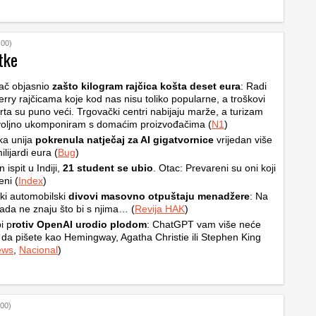
:00)
tke
ač objasnio
zašto kilogram rajčica košta deset eura
: Radi
erry rajčicama koje kod nas nisu toliko popularne, a troškovi
rta su puno veći. Trgovački centri nabijaju marže, a turizam
voljno ukomponiram s domaćim proizvođačima (
N1
)
ka unija
pokrenula natječaj za AI gigatvornice
vrijedan više
lijardi eura (
Bug
)
 ispit u Indiji,
21 student se ubio
. Otac: Prevareni su oni koji
eni (
Index
)
i automobilski
divovi masovno otpuštaju menadžere
: Na
 rada ne znaju što bi s njima… (
Revija HAK
)
i p
rotiv OpenAI urodio plodom
: ChatGPT vam više neće
da pišete kao Hemingway, Agatha Christie ili Stephen King
ews
,
Nacional
)
:00)