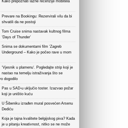
Kako prepoznati lažne recenzije mobitela
Prevare na Bookingu: Rezervirali vilu da bi
shvatili da ne postoji
Tom Cruise snima nastavak kultnog filma
‘Days of Thunder’
Snima se dokumentarni film ‘Zagreb
Underground – Kako je počeo rave u mom
‘Vjesnik u plamenu‘. Pogledajte strip koji je
nastao na temelju istraživanja što se
vo dogodilo
Pas u SAD-u uključio toster. Izazvao požar
koji je uništio kuću
U Šibeniku izrađen mural posvećen Arsenu
Dediću
Koja je tajna kvalitete belgijskog piva? Kada
je u pitanju kreativnost, nitko se ne može