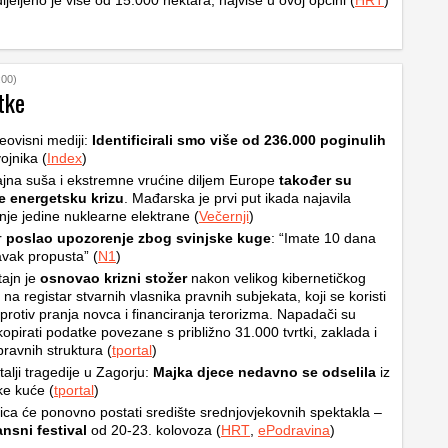
dijeljeno je više od 15.000 hektara, najviše u ovoj općini (
HRT
)
:00)
tke
eovisni mediji:
Identificirali smo više od 236.000 poginulih
ojnika (
Index
)
jna suša i ekstremne vrućine diljem Europe
također su
le energetsku krizu
. Mađarska je prvi put ikada najavila
nje jedine nuklearne elektrane (
Večernji
)
r
poslao upozorenje zbog svinjske kuge
: “Imate 10 dana
avak propusta” (
N1
)
tajn je
osnovao krizni stožer
nakon velikog kibernetičkog
na registar stvarnih vlasnika pravnih subjekata, koji se koristi
 protiv pranja novca i financiranja terorizma. Napadači su
 kopirati podatke povezane s približno 31.000 tvrtki, zaklada i
pravnih struktura (
tportal
)
alji tragedije u Zagorju:
Majka djece nedavno se odselila
iz
ke kuće (
tportal
)
ica će ponovno postati središte srednjovjekovnih spektakla –
nsni festival
od 20-23. kolovoza (
HRT
,
ePodravina
)