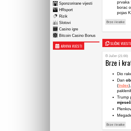
prvaka 
Sponzorirane vijesti
borac o
HRsport
pojas K
Rizik
Brze i kratke
Slotovi
Casino igre
Bitcoin Casino Bonus
SLIČNE VIJESTI
ARHIVA VIJESTI
Jučer (21:00)
Brze i kra
Dio rak
Dan
ob
(
Index
)
pakleni
Trump p
mjese
Plenkov
Megade
Brze i kratke