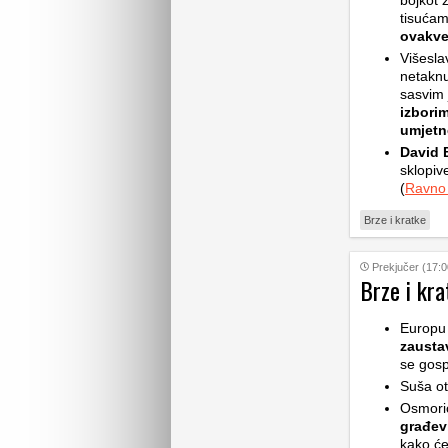
bojkot z
tisućam
ovakv
Višesla
netaknu
sasvim 
izbori
umjetne
David B
sklopive
(
Ravno
Brze i kratke
Prekjučer (17:0
Brze i kra
Europu 
zaustav
se gosp
Suša ot
Osmoric
građev
kako će