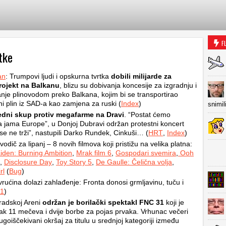
F
tke
an
: Trumpovi ljudi i opskurna tvrtka
dobili milijarde za
ojekt na Balkanu
, blizu su dobivanja koncesije za izgradnju i
anje plinovodom preko Balkana, kojim bi se transportirao
ni plin iz SAD-a kao zamjena za ruski (
Index
)
snimil
edni skup protiv megafarme na Dravi
. “Postat ćemo
a jama Europe”, u Donjoj Dubravi održan protestni koncert
se ne trži”, nastupili Darko Rundek, Cinkuši… (
HRT
,
Index
)
vodič za lipanj – 8 novih filmova koji pristižu na velika platna:
iden: Burning Ambition
,
Mrak film 6
,
Gospodari svemira
,
Ooh
,
Disclosure Day
,
Toy Story 5
,
De Gaulle: Čelična volja
,
rl
(
Bug
)
rućina dolazi zahlađenje: Fronta donosi grmljavinu, tuču i
1
)
adskoj Areni
održan je borilački spektakl FNC 31
koji je
ak 11 mečeva i dvije borbe za pojas prvaka. Vrhunac večeri
dugoiščekivani okršaj za titulu u srednjoj kategoriji između