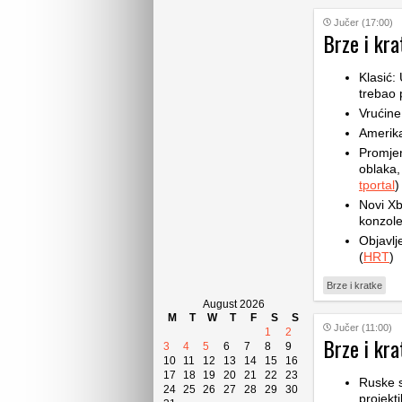
Jučer (17:00)
Brze i kra
Klasić:
trebao 
Vrućine
Amerik
Promje
oblaka,
tportal
)
Novi Xb
konzole
Objavlj
(
HRT
)
Brze i kratke
August 2026
M
T
W
T
F
S
S
Jučer (11:00)
1
2
Brze i kra
3
4
5
6
7
8
9
10
11
12
13
14
15
16
17
18
19
20
21
22
23
Ruske 
24
25
26
27
28
29
30
projekt