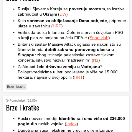
Rusija i Sjeverna Koreja se
povezuju mostom
, to izaziva
zabrinutost u Ukrajini (
DW
)
Knin
spreman za obilježavanje Dana pobjede
, pripreme
ulaze u završnicu (
HRT
)
Veliki udarac za Infantina: Čeferin s prvim čovjekom PSG-
a kroji plan za smjenu na čelu FIFA-e (
Sport klub
)
Britanski sastav Massive Attack oglasio se nakon što su
članovi benda
dobili zabranu ponovnog ulaska u
Singapur
zbog isticanja palestinske zastave tijekom
koncerta, iskustvo nazvali “nadrealnim” (
N1
)
Zašto
svi žele državnu zemlju u Vodnjanu
?
Poljoprivrednicima u Istri podijeljeno je više od 15.000
hektara, najviše u ovoj općini (
HRT
)
Brze i kratke
Ponedjeljak (23:00)
Brze i kratke
Ruski neovisni mediji:
Identificirali smo više od 236.000
poginulih
ruskih vojnika (
Index
)
Dugotrajna suša i ekstremne vrućine diljem Europe