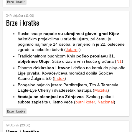
Brze i kratke
Prekjučer (11:00)
Brze i kratke
Ruske snage
napale su ukrajinski glavni grad Kijev
balističkim projektilima u srijedu ujutro, pri čemu je
poginulo najmanje 14 osoba, a ranjeno ih je 22, oštećene
zgrade u nekoliko četvrti (
Jutarnji
)
Tradicionalnom budnicom Knin
počeo proslavu 31.
obljetnice Oluje
: Stiže državni vrh i tisuće građana (
N1
)
Dinamo
deklasirao Litavce
i došao na korak do play-offa
Lige prvaka, Kovačevićeva momčad dobila Sopićev
Kauno Žalgiris 5:0 (
Index
)
Boogaloo najavio jesen: Partibrejkers, Tito & Tarantula,
Eagle-Eye Cherry i dvadesetak nastupa (
Muzika
)
Vraćaju se plesnjaci na Zrinjevac
. Svakog petka i
subote zaplešite u ljetno veče (
putni
kofer
,
Nacional
)
Brze i kratke
Utorak (23:00)