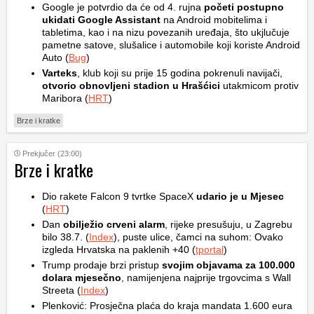
Google je potvrdio da će od 4. rujna
početi postupno
ukidati Google Assistant
na Android mobitelima i
tabletima, kao i na nizu povezanih uređaja, što ukjlučuje
pametne satove, slušalice i automobile koji koriste Android
Auto (
Bug
)
Varteks
, klub koji su prije 15 godina pokrenuli navijači,
otvorio obnovljeni stadion u Hrašćici
utakmicom protiv
Maribora (
HRT
)
Brze i kratke
Prekjučer (23:00)
Brze i kratke
Dio rakete Falcon 9 tvrtke SpaceX
udario je u Mjesec
(
HRT
)
Dan
obilježio crveni alarm
, rijeke presušuju, u Zagrebu
bilo 38.7. (
Index
), puste ulice, čamci na suhom: Ovako
izgleda Hrvatska na paklenih +40 (
tportal
)
Trump prodaje brzi pristup
svojim objavama za 100.000
dolara mjesečno
, namijenjena najprije trgovcima s Wall
Streeta (
Index
)
Plenković: Prosječna plaća do kraja mandata 1.600 eura