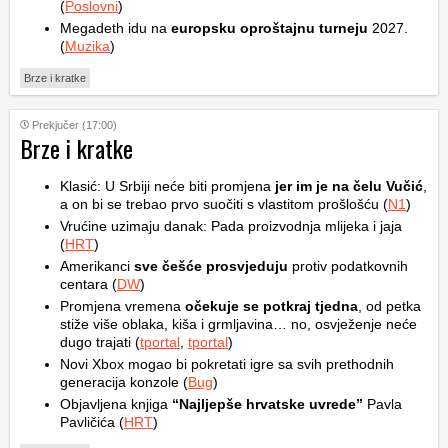
(
Poslovni
)
Megadeth idu na
europsku oproštajnu turneju
2027.
(
Muzika
)
Brze i kratke
Prekjučer (17:00)
Brze i kratke
Klasić: U Srbiji neće biti promjena
jer im je na čelu Vučić
,
a on bi se trebao prvo suočiti s vlastitom prošlošću (
N1
)
Vrućine uzimaju danak: Pada proizvodnja mlijeka i jaja
(
HRT
)
Amerikanci
sve češće prosvjeduju
protiv podatkovnih
centara (
DW
)
Promjena vremena
očekuje se potkraj tjedna
, od petka
stiže više oblaka, kiša i grmljavina… no, osvježenje neće
dugo trajati (
tportal
,
tportal
)
Novi Xbox mogao bi pokretati igre sa svih prethodnih
generacija konzole (
Bug
)
Objavljena knjiga
“Najljepše hrvatske uvrede”
Pavla
Pavličića (
HRT
)