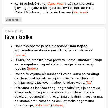
Kultni psihološki triler
Cape Fear
vraća se kao serija,
glavnog negativca kojeg su utjelovili Robert de Niro i
Robert Mitchum glumi Javier Bardem (
Nacional
)
Brze i kratke
Jučer (11:00)
Brze i kratke
Hakerska operacija bez presedana
: Iran napao
vodovodne sustave
u nekoliko američkih država?
(
tportal
)
U Rusiji se proširila nova prevara,
“crne udovice” udaju
se za vojnike zbog odštete
, iz nasljedstva izbacuju
rodbinu (
Index
)
Danas će vrijeme biti sunčano i vruće, sutra se za drugi
dio dana očekuje jak razvoj kumulusne naoblake uz
grmljavinske pljuskove i mahovite udare vjetra (
N1
)
Infantino se
ispričao zbog “pogrešaka” koje je napravio,
a koje se tiču njegovog kontroverznog plana prodaje
udjela u nogometnim natjecanjima privatnim investitorima,
no unatoč aferi ostat će na čelu svjetske nogometne
organizacije,
javlja BBC
(
Jutarnji
)