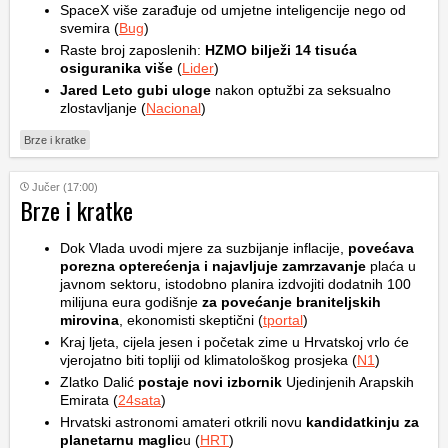
SpaceX više zarađuje od umjetne inteligencije nego od
svemira (
Bug
)
Raste broj zaposlenih:
HZMO bilježi 14 tisuća
osiguranika više
(
Lider
)
Jared Leto gubi uloge
nakon optužbi za seksualno
zlostavljanje (
Nacional
)
Brze i kratke
Jučer (17:00)
Brze i kratke
Dok Vlada uvodi mjere za suzbijanje inflacije,
povećava
porezna opterećenja i najavljuje zamrzavanje
plaća u
javnom sektoru, istodobno planira izdvojiti dodatnih 100
milijuna eura godišnje
za povećanje braniteljskih
mirovina
, ekonomisti skeptični (
tportal
)
Kraj ljeta, cijela jesen i početak zime u Hrvatskoj vrlo će
vjerojatno biti topliji od klimatološkog prosjeka (
N1
)
Zlatko Dalić
postaje novi izbornik
Ujedinjenih Arapskih
Emirata (
24sata
)
Hrvatski astronomi amateri otkrili novu
kandidatkinju za
planetarnu maglic
u (
HRT
)