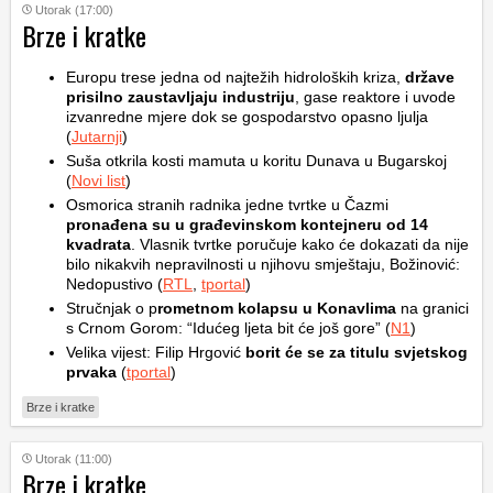
Utorak (17:00)
Brze i kratke
Europu trese jedna od najtežih hidroloških kriza,
države
prisilno zaustavljaju industriju
, gase reaktore i uvode
izvanredne mjere dok se gospodarstvo opasno ljulja
(
Jutarnji
)
Suša otkrila kosti mamuta u koritu Dunava u Bugarskoj
(
Novi list
)
Osmorica stranih radnika jedne tvrtke u Čazmi
pronađena su u građevinskom kontejneru od 14
kvadrata
. Vlasnik tvrtke poručuje kako će dokazati da nije
bilo nikakvih nepravilnosti u njihovu smještaju, Božinović:
Nedopustivo (
RTL
,
tportal
)
Stručnjak o p
rometnom kolapsu u Konavlima
na granici
s Crnom Gorom: “Idućeg ljeta bit će još gore” (
N1
)
Velika vijest: Filip Hrgović
borit će se za titulu svjetskog
prvaka
(
tportal
)
Brze i kratke
Utorak (11:00)
Brze i kratke