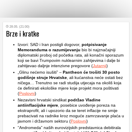
KATEGORIJE
28.05. (21:00)
Brze i kratke
HRVATSKI
Izvori: SAD i Iran postigli dogovor,
potpisivanje
WEB
Memoranduma o razumijevanju
bio bi najznačajniji
diplomatski proboj od početka rata, ali konačni sporazum
koji se bavi Trumpovim nuklearnim zahtjevima i dalje bi
zahtijevao daljnje intenzivne pregovore (
Jutarnji
)
„Glinu nećemo isušiti” –
Pantheon će trošiti 30 posto
godišnje struje Hrvatske
, ali kućanstva neće ostati bez
ničega… Trenutno se radi studija utjecaja na okoliš koja
će definirati ekološke mjere koje projekt mora poštivati
(
Poslovni
)
Nezavisni hrvatski sindikat
podržao Vladine
antiinflacijske mjere
, posebice uvođenje poreza na
ekstraprofit, ali i upozorio da se teret inflacije ne smije
prebacivati na radnike kroz moguće zamrzavanje plaća u
javnom i državnom sektoru (
Poslovni
)
“Andromeda” naših eurovizijskih predstavnica debitirala