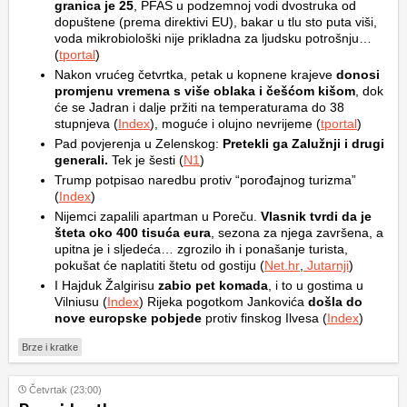
granica je 25
, PFAS u podzemnoj vodi dvostruka od
dopuštene (prema direktivi EU), bakar u tlu sto puta viši,
voda mikrobiološki nije prikladna za ljudsku potrošnju…
(
tportal
)
Nakon vrućeg četvrtka, petak u kopnene krajeve
donosi
promjenu vremena s više oblaka i češćom kišom
, dok
će se Jadran i dalje pržiti na temperaturama do 38
stupnjeva (
Index
), moguće i olujno nevrijeme (
tportal
)
Pad povjerenja u Zelenskog:
Pretekli ga Zalužnji i drugi
generali.
Tek je šesti (
N1
)
Trump potpisao naredbu protiv “porođajnog turizma”
(
Index
)
Nijemci zapalili apartman u Poreču.
Vlasnik tvrdi da je
šteta oko 400 tisuća eura
, sezona za njega završena, a
upitna je i sljedeća… zgrozilo ih i ponašanje turista,
pokušat će naplatiti štetu od gostiju (
Net.hr
,
Jutarnji
)
I Hajduk Žalgirisu
zabio pet komada
, i to u gostima u
Vilniusu (
Index
) Rijeka pogotkom Jankovića
došla do
nove europske pobjede
protiv finskog Ilvesa (
Index
)
Brze i kratke
Četvrtak (23:00)