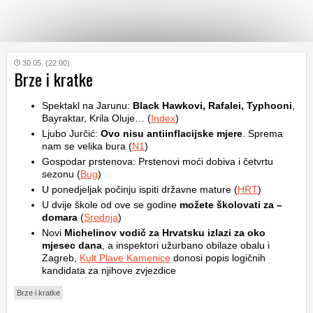
KATEGORIJE
30.05. (22:00)
Brze i kratke
HRVATSKI
Spektakl na Jarunu:
Black Hawkovi, Rafalei, Typhooni
,
WEB
Bayraktar, Krila Oluje… (
Index
)
Ljubo Jurčić:
Ovo nisu antiinflacijske mjere
. Sprema
nam se velika bura (
N1
)
Gospodar prstenova: Prstenovi moći dobiva i četvrtu
sezonu (
Bug
)
U ponedjeljak počinju ispiti državne mature (
HRT
)
U dvije škole od ove se godine
možete školovati za –
domara
(
Srednja
)
Novi
Michelinov vodič za Hrvatsku izlazi za oko
mjesec dana
, a inspektori užurbano obilaze obalu i
Zagreb,
Kult Plave Kamenice
donosi popis logičnih
kandidata za njihove zvjezdice
Brze i kratke