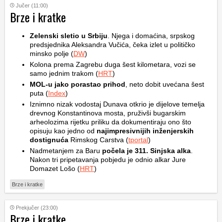
Jučer (11:00)
Brze i kratke
Zelenski sletio u Srbiju
. Njega i domaćina, srpskog
predsjednika Aleksandra Vučića, čeka izlet u političko
minsko polje (
DW
)
Kolona prema Zagrebu duga šest kilometara, vozi se
samo jednim trakom (
HRT
)
MOL-u jako porastao prihod
, neto dobit uvećana šest
puta (
Index
)
Iznimno nizak vodostaj Dunava otkrio je dijelove temelja
drevnog Konstantinova mosta, pruživši bugarskim
arheolozima rijetku priliku da dokumentiraju ono što
opisuju kao jedno od
najimpresivnijih inženjerskih
dostignuća
Rimskog Carstva (
tportal
)
Nadmetanjem za Baru
počela je 311. Sinjska alka
.
Nakon tri pripetavanja pobjedu je odnio alkar Jure
Domazet Lošo (
HRT
)
Brze i kratke
Prekjučer (23:00)
Brze i kratke