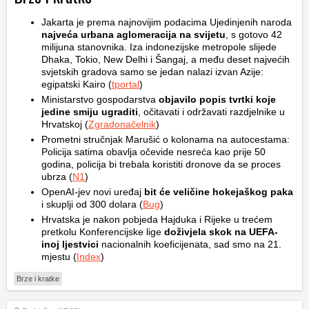
Jakarta je prema najnovijim podacima Ujedinjenih naroda
najveća urbana aglomeracija na svijetu
, s gotovo 42
milijuna stanovnika. Iza indonezijske metropole slijede
Dhaka, Tokio, New Delhi i Šangaj, a među deset najvećih
svjetskih gradova samo se jedan nalazi izvan Azije:
egipatski Kairo (
tportal
)
Ministarstvo gospodarstva
objavilo popis tvrtki koje
jedine smiju ugraditi
, očitavati i održavati razdjelnike u
Hrvatskoj (
Zgradonačelnik
)
Prometni stručnjak Marušić o kolonama na autocestama:
Policija satima obavlja očevide nesreća kao prije 50
godina, policija bi trebala koristiti dronove da se proces
ubrza (
N1
)
OpenAI-jev novi uređaj
bit će veličine hokejaškog paka
i skuplji od 300 dolara (
Bug
)
Hrvatska je nakon pobjeda Hajduka i Rijeke u trećem
pretkolu Konferencijske lige
doživjela skok na UEFA-
inoj ljestvici
nacionalnih koeficijenata, sad smo na 21.
mjestu (
Index
)
Brze i kratke