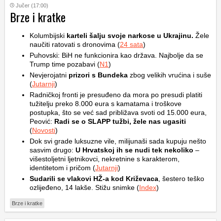
Jučer (17:00)
Brze i kratke
Kolumbijski
karteli šalju svoje narkose u Ukrajinu.
Žele
naučiti ratovati s dronovima (
24 sata
)
Puhovski: BiH ne funkcionira kao država. Najbolje da se
Trump time pozabavi (
N1
)
Nevjerojatni
prizori s Bundeka
zbog velikih vrućina i suše
(
Jutarnji
)
Radničkoj fronti je presuđeno da mora po presudi platiti
tužitelju preko 8.000 eura s kamatama i troškove
postupka, što se već sad približava svoti od 15.000 eura,
Peović:
Radi se o SLAPP tužbi, žele nas ugasiti
(
Novosti
)
Dok svi grade luksuzne vile, milijunaši sada kupuju nešto
sasvim drugo:
U Hrvatskoj ih se nudi tek nekoliko
–
višestoljetni ljetnikovci, nekretnine s karakterom,
identitetom i pričom (
Jutarnji
)
Sudarili se vlakovi HŽ-a kod Križevaca
, šestero teško
ozlijeđeno, 14 lakše. Stižu snimke (
Index
)
Brze i kratke