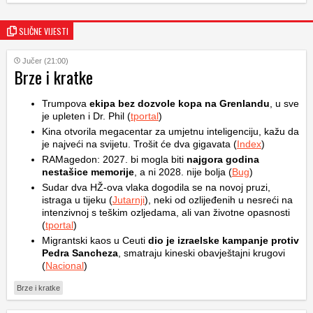
SLIČNE VIJESTI
Jučer (21:00)
Brze i kratke
Trumpova
ekipa bez dozvole kopa na Grenlandu
, u sve
je upleten i Dr. Phil (
tportal
)
Kina otvorila megacentar za umjetnu inteligenciju, kažu da
je najveći na svijetu. Trošit će dva gigavata (
Index
)
RAMagedon: 2027. bi mogla biti
najgora godina
nestašice memorije
, a ni 2028. nije bolja (
Bug
)
Sudar dva HŽ-ova vlaka dogodila se na novoj pruzi,
istraga u tijeku (
Jutarnji
), neki od ozlijeđenih u nesreći na
intenzivnoj s teškim ozljedama, ali van životne opasnosti
(
tportal
)
Migrantski kaos u Ceuti
dio je izraelske kampanje protiv
Pedra Sancheza
, smatraju kineski obavještajni krugovi
(
Nacional
)
Brze i kratke