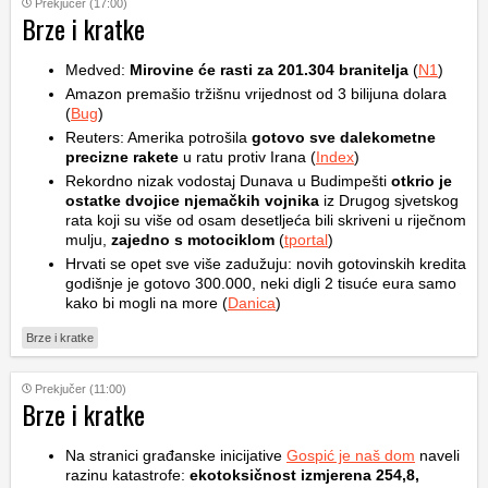
Prekjučer (17:00)
Brze i kratke
Medved:
Mirovine će rasti za 201.304 branitelja
(
N1
)
Amazon premašio tržišnu vrijednost od 3 bilijuna dolara
(
Bug
)
Reuters: Amerika potrošila
gotovo sve dalekometne
precizne rakete
u ratu protiv Irana (
Index
)
Rekordno nizak vodostaj Dunava u Budimpešti
otkrio je
ostatke dvojice njemačkih vojnika
iz Drugog sjvetskog
rata koji su više od osam desetljeća bili skriveni u riječnom
mulju,
zajedno s motociklom
(
tportal
)
Hrvati se opet sve više zadužuju: novih gotovinskih kredita
godišnje je gotovo 300.000, neki digli 2 tisuće eura samo
kako bi mogli na more (
Danica
)
Brze i kratke
Prekjučer (11:00)
Brze i kratke
Na stranici građanske inicijative
Gospić je naš dom
naveli
razinu katastrofe:
ekotoksičnost izmjerena 254,8,