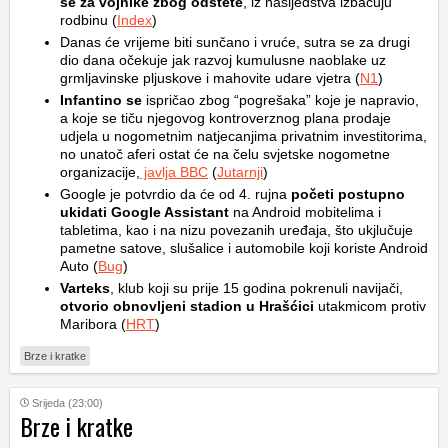
se za vojnike zbog odštete
, iz nasljedstva izbacuju
rodbinu (
Index
)
Danas će vrijeme biti sunčano i vruće, sutra se za drugi
dio dana očekuje jak razvoj kumulusne naoblake uz
grmljavinske pljuskove i mahovite udare vjetra (
N1
)
Infantino se
ispričao zbog “pogrešaka” koje je napravio,
a koje se tiču njegovog kontroverznog plana prodaje
udjela u nogometnim natjecanjima privatnim investitorima,
no unatoč aferi ostat će na čelu svjetske nogometne
organizacije,
javlja BBC
(
Jutarnji
)
Google je potvrdio da će od 4. rujna
početi postupno
ukidati Google Assistant
na Android mobitelima i
tabletima, kao i na nizu povezanih uređaja, što ukjlučuje
pametne satove, slušalice i automobile koji koriste Android
Auto (
Bug
)
Varteks
, klub koji su prije 15 godina pokrenuli navijači,
otvorio obnovljeni stadion u Hrašćici
utakmicom protiv
Maribora (
HRT
)
Brze i kratke
Srijeda (23:00)
Brze i kratke