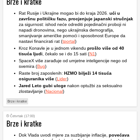
Brze i kratke
Rat Rusije i Ukrajine mogao bi do kraja 2026.
ući u
završnu političku fazu, procjenjuje japanski stručnjak
za sigurnost: ishod neće odrediti pojedinačni proboji ni
napadi dronovima, nego ukrajinska demografija,
smanjivanje američke pomoći i sposobnost Europe da
nastavi financirati rat (
tportal
)
Kroz Konavle je u jednom vikendu
prošlo više od 40
tisuća ljudi
, čekalo se i do 15 sati (
N1
)
SpaceX više zarađuje od umjetne inteligencije nego od
svemira (
Bug
)
Raste broj zaposlenih:
HZMO bilježi 14 tisuća
osiguranika više
(
Lider
)
Jared Leto gubi uloge
nakon optužbi za seksualno
zlostavljanje (
Nacional
)
Brze i kratke
Četvrtak (17:00)
Brze i kratke
Dok Vlada uvodi mjere za suzbijanje inflacije,
povećava