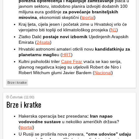
porezna opterećenja i najavljuje zamrzavanje
plaća u
javnom sektoru, istodobno planira izdvojiti dodatnih 100
milijuna eura godišnje
za povećanje braniteljskih
mirovina
, ekonomisti skeptični (
tportal
)
Kraj ljeta, cijela jesen i početak zime u Hrvatskoj vrlo će
vjerojatno biti topliji od klimatološkog prosjeka (
N1
)
Zlatko Dalić
postaje novi izbornik
Ujedinjenih Arapskih
Emirata (
24sata
)
Hrvatski astronomi amateri otkrili novu
kandidatkinju za
planetarnu maglic
u (
HRT
)
Kultni psihološki triler
Cape Fear
vraća se kao serija,
glavnog negativca kojeg su utjelovili Robert de Niro i
Robert Mitchum glumi Javier Bardem (
Nacional
)
Brze i kratke
Četvrtak (11:00)
Brze i kratke
Hakerska operacija bez presedana
: Iran napao
vodovodne sustave
u nekoliko američkih država?
(
tportal
)
U Rusiji se proširila nova prevara,
“crne udovice” udaju