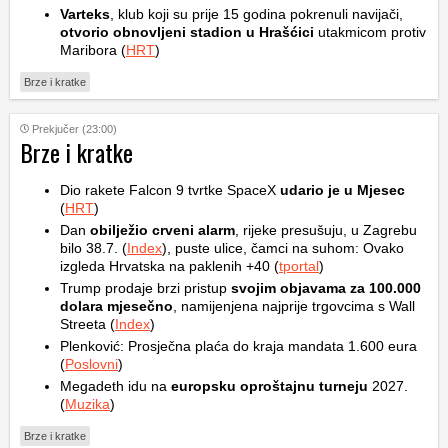
Varteks
, klub koji su prije 15 godina pokrenuli navijači,
otvorio obnovljeni stadion u Hrašćici
utakmicom protiv
Maribora (
HRT
)
Brze i kratke
Prekjučer (23:00)
Brze i kratke
Dio rakete Falcon 9 tvrtke SpaceX
udario je u Mjesec
(
HRT
)
Dan
obilježio crveni alarm
, rijeke presušuju, u Zagrebu
bilo 38.7. (
Index
), puste ulice, čamci na suhom: Ovako
izgleda Hrvatska na paklenih +40 (
tportal
)
Trump prodaje brzi pristup
svojim objavama za 100.000
dolara mjesečno
, namijenjena najprije trgovcima s Wall
Streeta (
Index
)
Plenković: Prosječna plaća do kraja mandata 1.600 eura
(
Poslovni
)
Megadeth idu na
europsku oproštajnu turneju
2027.
(
Muzika
)
Brze i kratke