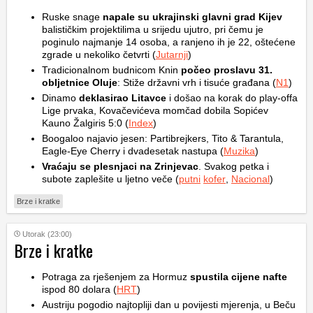
Ruske snage
napale su ukrajinski glavni grad Kijev
balističkim projektilima u srijedu ujutro, pri čemu je
poginulo najmanje 14 osoba, a ranjeno ih je 22, oštećene
zgrade u nekoliko četvrti (
Jutarnji
)
Tradicionalnom budnicom Knin
počeo proslavu 31.
obljetnice Oluje
: Stiže državni vrh i tisuće građana (
N1
)
Dinamo
deklasirao Litavce
i došao na korak do play-offa
Lige prvaka, Kovačevićeva momčad dobila Sopićev
Kauno Žalgiris 5:0 (
Index
)
Boogaloo najavio jesen: Partibrejkers, Tito & Tarantula,
Eagle-Eye Cherry i dvadesetak nastupa (
Muzika
)
Vraćaju se plesnjaci na Zrinjevac
. Svakog petka i
subote zaplešite u ljetno veče (
putni
kofer
,
Nacional
)
Brze i kratke
Utorak (23:00)
Brze i kratke
Potraga za rješenjem za Hormuz
spustila cijene nafte
ispod 80 dolara (
HRT
)
Austriju pogodio najtopliji dan u povijesti mjerenja, u Beču