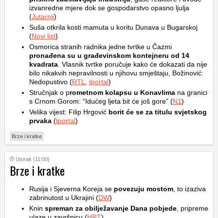
izvanredne mjere dok se gospodarstvo opasno ljulja
(
Jutarnji
)
Suša otkrila kosti mamuta u koritu Dunava u Bugarskoj
(
Novi list
)
Osmorica stranih radnika jedne tvrtke u Čazmi
pronađena su u građevinskom kontejneru od 14
kvadrata
. Vlasnik tvrtke poručuje kako će dokazati da nije
bilo nikakvih nepravilnosti u njihovu smještaju, Božinović:
Nedopustivo (
RTL
,
tportal
)
Stručnjak o p
rometnom kolapsu u Konavlima
na granici
s Crnom Gorom: “Idućeg ljeta bit će još gore” (
N1
)
Velika vijest: Filip Hrgović
borit će se za titulu svjetskog
prvaka
(
tportal
)
Brze i kratke
Utorak (11:00)
Brze i kratke
Rusija i Sjeverna Koreja se
povezuju mostom
, to izaziva
zabrinutost u Ukrajini (
DW
)
Knin
spreman za obilježavanje Dana pobjede
, pripreme
ulaze u završnicu (
HRT
)