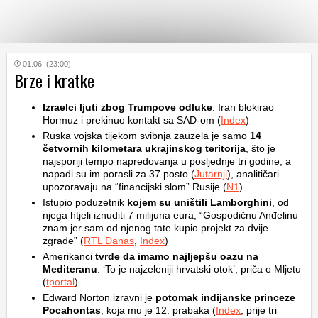
KATEGORIJE
01.06. (23:00)
Brze i kratke
HRVATSKI
Izraelci ljuti zbog Trumpove odluke
. Iran blokirao
WEB
Hormuz i prekinuo kontakt sa SAD-om (
Index
)
Ruska vojska tijekom svibnja zauzela je samo
14
četvornih kilometara ukrajinskog teritorija
, što je
najsporiji tempo napredovanja u posljednje tri godine, a
napadi su im porasli za 37 posto (
Jutarnji
), analitičari
upozoravaju na “financijski slom” Rusije (
N1
)
Istupio poduzetnik
kojem su uništili Lamborghini
, od
njega htjeli iznuditi 7 milijuna eura, “Gospodičnu Anđelinu
znam jer sam od njenog tate kupio projekt za dvije
zgrade” (
RTL Danas
,
Index
)
Amerikanci
tvrde da imamo najljepšu oazu na
Mediteranu
: ‘To je najzeleniji hrvatski otok’, priča o Mljetu
(
tportal
)
Edward Norton izravni je
potomak indijanske princeze
Pocahontas
, koja mu je 12. prabaka (
Index
, prije tri