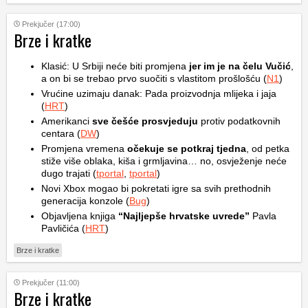
Prekjučer (17:00)
Brze i kratke
Klasić: U Srbiji neće biti promjena
jer im je na čelu Vučić
,
a on bi se trebao prvo suočiti s vlastitom prošlošću (
N1
)
Vrućine uzimaju danak: Pada proizvodnja mlijeka i jaja
(
HRT
)
Amerikanci
sve češće prosvjeduju
protiv podatkovnih
centara (
DW
)
Promjena vremena
očekuje se potkraj tjedna
, od petka
stiže više oblaka, kiša i grmljavina… no, osvježenje neće
dugo trajati (
tportal
,
tportal
)
Novi Xbox mogao bi pokretati igre sa svih prethodnih
generacija konzole (
Bug
)
Objavljena knjiga
“Najljepše hrvatske uvrede”
Pavla
Pavličića (
HRT
)
Brze i kratke
Prekjučer (11:00)
Brze i kratke