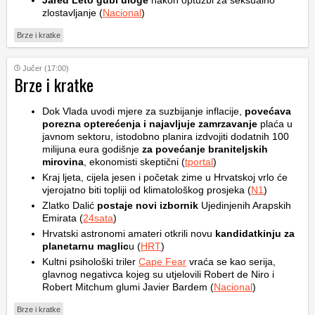
Jared Leto gubi uloge
nakon optužbi za seksualno
zlostavljanje (
Nacional
)
Brze i kratke
Jučer (17:00)
Brze i kratke
Dok Vlada uvodi mjere za suzbijanje inflacije,
povećava
porezna opterećenja i najavljuje zamrzavanje
plaća u
javnom sektoru, istodobno planira izdvojiti dodatnih 100
milijuna eura godišnje
za povećanje braniteljskih
mirovina
, ekonomisti skeptični (
tportal
)
Kraj ljeta, cijela jesen i početak zime u Hrvatskoj vrlo će
vjerojatno biti topliji od klimatološkog prosjeka (
N1
)
Zlatko Dalić
postaje novi izbornik
Ujedinjenih Arapskih
Emirata (
24sata
)
Hrvatski astronomi amateri otkrili novu
kandidatkinju za
planetarnu maglic
u (
HRT
)
Kultni psihološki triler
Cape Fear
vraća se kao serija,
glavnog negativca kojeg su utjelovili Robert de Niro i
Robert Mitchum glumi Javier Bardem (
Nacional
)
Brze i kratke