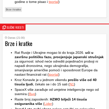
godine o tome pisao i
tportal
)
Brze i kratke
SLIČNE VIJESTI
Danas (21:00)
Brze i kratke
Rat Rusije i Ukrajine mogao bi do kraja 2026.
ući u
završnu političku fazu, procjenjuje japanski stručnjak
za sigurnost: ishod neće odrediti pojedinačni proboji ni
napadi dronovima, nego ukrajinska demografija,
smanjivanje američke pomoći i sposobnost Europe da
nastavi financirati rat (
tportal
)
Kroz Konavle je u jednom vikendu
prošlo više od 40
tisuća ljudi
, čekalo se i do 15 sati (
N1
)
SpaceX više zarađuje od umjetne inteligencije nego od
svemira (
Bug
)
Raste broj zaposlenih:
HZMO bilježi 14 tisuća
osiguranika više
(
Lider
)