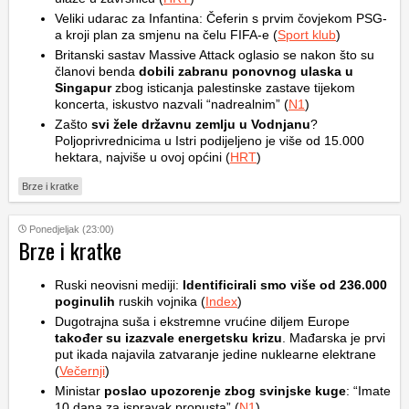
Veliki udarac za Infantina: Čeferin s prvim čovjekom PSG-
a kroji plan za smjenu na čelu FIFA-e (
Sport klub
)
Britanski sastav Massive Attack oglasio se nakon što su
članovi benda
dobili zabranu ponovnog ulaska u
Singapur
zbog isticanja palestinske zastave tijekom
koncerta, iskustvo nazvali “nadrealnim” (
N1
)
Zašto
svi žele državnu zemlju u Vodnjanu
?
Poljoprivrednicima u Istri podijeljeno je više od 15.000
hektara, najviše u ovoj općini (
HRT
)
Brze i kratke
Ponedjeljak (23:00)
Brze i kratke
Ruski neovisni mediji:
Identificirali smo više od 236.000
poginulih
ruskih vojnika (
Index
)
Dugotrajna suša i ekstremne vrućine diljem Europe
također su izazvale energetsku krizu
. Mađarska je prvi
put ikada najavila zatvaranje jedine nuklearne elektrane
(
Večernji
)
Ministar
poslao upozorenje zbog svinjske kuge
: “Imate
10 dana za ispravak propusta” (
N1
)