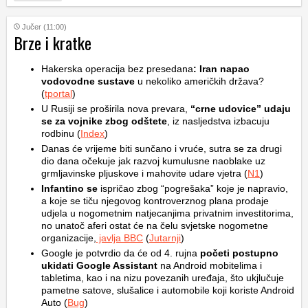
Jučer (11:00)
Brze i kratke
Hakerska operacija bez presedana
: Iran napao
vodovodne sustave
u nekoliko američkih država?
(
tportal
)
U Rusiji se proširila nova prevara,
“crne udovice” udaju
se za vojnike zbog odštete
, iz nasljedstva izbacuju
rodbinu (
Index
)
Danas će vrijeme biti sunčano i vruće, sutra se za drugi
dio dana očekuje jak razvoj kumulusne naoblake uz
grmljavinske pljuskove i mahovite udare vjetra (
N1
)
Infantino se
ispričao zbog “pogrešaka” koje je napravio,
a koje se tiču njegovog kontroverznog plana prodaje
udjela u nogometnim natjecanjima privatnim investitorima,
no unatoč aferi ostat će na čelu svjetske nogometne
organizacije,
javlja BBC
(
Jutarnji
)
Google je potvrdio da će od 4. rujna
početi postupno
ukidati Google Assistant
na Android mobitelima i
tabletima, kao i na nizu povezanih uređaja, što ukjlučuje
pametne satove, slušalice i automobile koji koriste Android
Auto (
Bug
)