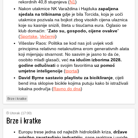
rekordnih 40,8 stupnjeva (
N1
)
Nakon utakmice NK Varaždina i Hajduka
zapaljena
sjedala na tribinama
gdje je bila Torcida, koja je uoči
utakmice pozivala na bojkot zbog visokih cijena ulaznica
koje su kasnije snizili, šteta u tisućama eura. Oglasio se
klub domaćin: “
Zato su, gospodo, cijene ovakve
”
(
Sportske
,
Večernji
)
Višeslav Raos: Politika se kod nas još uvijek vodi
principima relativno netaknutima erom generativnih alata
koji mijenjaju stvarnost. No sasvim je jasno to da će,
osobito mlađi glasači, već
na idućim izborima 2028.
godine odlučivati
o svojim favoritima
uz pomoć
umjetne inteligencije
(
tportal
)
David Byrne sastavio playlistu za bicikliranje
, cijeli
bend ima sklopive bicikle kojima putuju kako bi istraživali
lokalna područja (
Ravno do dna
)
Brze i kratke
Utorak (17:00)
Brze i kratke
Europu trese jedna od najtežih hidroloških kriza,
države
prisilno zaustavljaju industriju
, gase reaktore i uvode