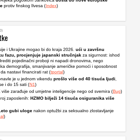
 Rijeka pogotkom Jankovića
došla do nove europske
e
protiv finskog Ilvesa (
Index
)
0)
tke
ije i Ukrajine mogao bi do kraja 2026.
ući u završnu
ku fazu, procjenjuje japanski stručnjak
za sigurnost: ishod
rediti pojedinačni proboji ni napadi dronovima, nego
ska demografija, smanjivanje američke pomoći i sposobnost
a nastavi financirati rat (
tportal
)
navle je u jednom vikendu
prošlo više od 40 tisuća ljudi
,
e i do 15 sati (
N1
)
više zarađuje od umjetne inteligencije nego od svemira (
Bug
)
roj zaposlenih:
HZMO bilježi 14 tisuća osiguranika više
Leto gubi uloge
nakon optužbi za seksualno zlostavljanje
al
)