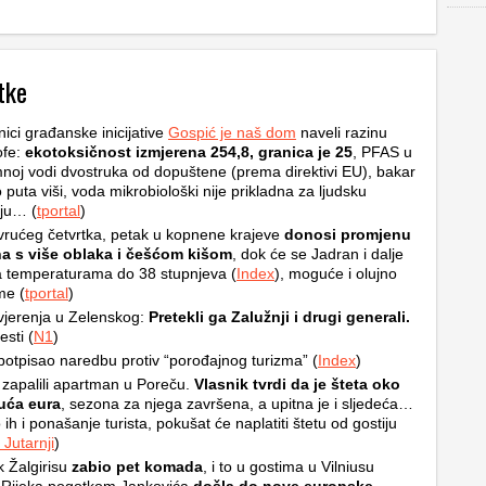
tke
nici građanske inicijative
Gospić je naš dom
naveli razinu
ofe:
ekotoksičnost izmjerena 254,8, granica je 25
, PFAS u
oj vodi dvostruka od dopuštene (prema direktivi EU), bakar
o puta viši, voda mikrobiološki nije prikladna za ljudsku
ju… (
tportal
)
rućeg četvrtka, petak u kopnene krajeve
donosi promjenu
a s više oblaka i češćom kišom
, dok će se Jadran i dalje
na temperaturama do 38 stupnjeva (
Index
), moguće i olujno
me (
tportal
)
jerenja u Zelenskog:
Pretekli ga Zalužnji i drugi generali.
esti (
N1
)
otpisao naredbu protiv “porođajnog turizma” (
Index
)
 zapalili apartman u Poreču.
Vlasnik tvrdi da je šteta oko
suća eura
, sezona za njega završena, a upitna je i sljedeća…
 ih i ponašanje turista, pokušat će naplatiti štetu od gostiju
Jutarnji
)
k Žalgirisu
zabio pet komada
, i to u gostima u Vilniusu