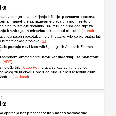
0)
tke
da uvodi mjere za suzbijanje inflacije,
povećava porezna
ćenja i najavljuje zamrzavanje
plaća u javnom sektoru,
no planira izdvojiti dodatnih 100 milijuna eura godišnje
za
nje braniteljskih mirovina
, ekonomisti skeptični (
tportal
)
ta, cijela jesen i početak zime u Hrvatskoj vrlo će vjerojatno biti
od klimatološkog prosjeka (
N1
)
Dalić
postaje novi izbornik
Ujedinjenih Arapskih Emirata
)
i astronomi amateri otkrili novu
kandidatkinju za planetarnu
u (
HRT
)
sihološki triler
Cape Fear
vraća se kao serija, glavnog
ca kojeg su utjelovili Robert de Niro i Robert Mitchum glumi
Bardem (
Nacional
)
0)
tke
ka operacija bez presedana
: Iran napao vodovodne