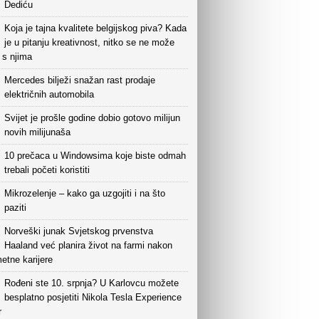
Dediću
Koja je tajna kvalitete belgijskog piva? Kada
je u pitanju kreativnost, nitko se ne može
i s njima
Mercedes bilježi snažan rast prodaje
električnih automobila
Svijet je prošle godine dobio gotovo milijun
novih milijunaša
10 prečaca u Windowsima koje biste odmah
trebali početi koristiti
Mikrozelenje – kako ga uzgojiti i na što
paziti
Norveški junak Svjetskog prvenstva
Haaland već planira život na farmi nakon
etne karijere
Rođeni ste 10. srpnja? U Karlovcu možete
besplatno posjetiti Nikola Tesla Experience
r