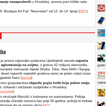
manje nezaposlenih
u Hrvatskoj: sezona puni tržište rada
9. Boutique Art Fair “Nesvrstani” od 12. do 14. lipnja (
HRT
)
tke
 je prema najnovijim podacima Ujedinjenih naroda
najveća
 aglomeracija na svijetu
, s gotovo 42 milijuna stanovnika.
gradu’
onezijske metropole slijede Dhaka, Tokio, New Delhi i Šangaj,
deset najvećih svjetskih gradova samo se jedan nalazi izvan
gipatski Kairo (
tportal
)
zapra
rstvo gospodarstva
objavilo popis tvrtki koje jedine smiju
i
, očitavati i održavati razdjelnike u Hrvatskoj
načelnik
)
i stručnjak Marušić o kolonama na autocestama: Policija
obavlja očevide nesreća kao prije 50 godina, policija bi trebala
ti dronove da se proces ubrza (
N1
)