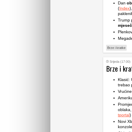
Dan
ob
(
Index
)
pakleni
Trump p
mjese
Plenkov
Megade
Brze i kratke
Srijeda (17:00)
Brze i kra
Klasić:
trebao 
Vrućine
Amerik
Promje
oblaka,
tportal
)
Novi Xb
konzole