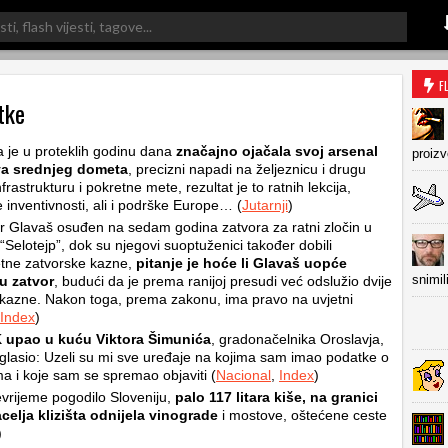
F
tke
a je u proteklih godinu dana
značajno ojačala svoj arsenal
proiz
a srednjeg dometa
, precizni napadi na željeznicu i drugu
frastrukturu i pokretne mete, rezultat je to ratnih lekcija,
inventivnosti, ali i podrške Europe… (
Jutarnji
)
r Glavaš osuđen na sedam godina zatvora za ratni zločin u
 “Selotejp”, dok su njegovi suoptuženici također dobili
tne zatvorske kazne,
pitanje je hoće li Glavaš uopće
snimil
u zatvor
, budući da je prema ranijoj presudi već odslužio dvije
 kazne. Nakon toga, prema zakonu, ima pravo na uvjetni
Index
)
upao u kuću Viktora Šimunića
, gradonačelnika Oroslavja,
glasio: Uzeli su mi sve uređaje na kojima sam imao podatke o
a i koje sam se spremao objaviti (
Nacional
,
Index
)
vrijeme pogodilo Sloveniju,
palo 117 litara kiše, na granici
elja klizišta odnijela vinograde
i mostove, oštećene ceste
)