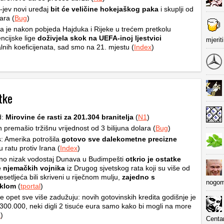
jev novi uređaj
bit će veličine hokejaškog paka
i skuplji od
ara (
Bug
)
a je nakon pobjeda Hajduka i Rijeke u trećem pretkolu
ncijske lige
doživjela skok na UEFA-inoj ljestvici
mjerit
lnih koeficijenata, sad smo na 21. mjestu (
Index
)
tke
d:
Mirovine će rasti za 201.304 branitelja
(
N1
)
premašio tržišnu vrijednost od 3 bilijuna dolara (
Bug
)
: Amerika potrošila
gotovo sve dalekometne precizne
 ratu protiv Irana (
Index
)
no nizak vodostaj Dunava u Budimpešti
otkrio je ostatke
e njemačkih vojnika
iz Drugog sjvetskog rata koji su više od
setljeća bili skriveni u riječnom mulju,
zajedno s
nogom
klom
(
tportal
)
se opet sve više zadužuju: novih gotovinskih kredita godišnje je
300.000, neki digli 2 tisuće eura samo kako bi mogli na more
a
)
Centa