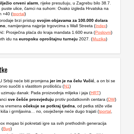
ilježio crveni alarm
, rijeke presušuju, u Zagrebu bilo 38.7.
, puste ulice, čamci na suhom: Ovako izgleda Hrvatska na
h +40 (
tportal
)
rodaje brzi pristup
svojim objavama za 100.000 dolara
čno
, namijenjena najprije trgovcima s Wall Streeta (
Index
)
ić: Prosječna plaća do kraja mandata 1.600 eura (
Poslovni
)
th idu na
europsku oproštajnu turneju
2027. (
Muzika
)
tke
 U Srbiji neće biti promjena
jer im je na čelu Vučić
, a on bi se
prvo suočiti s vlastitom prošlošću (
N1
)
 uzimaju danak: Pada proizvodnja mlijeka i jaja (
HRT
)
anci
sve češće prosvjeduju
protiv podatkovnih centara (
DW
)
na vremena
očekuje se potkraj tjedna
, od petka stiže više
 kiša i grmljavina… no, osvježenje neće dugo trajati (
tportal
,
ox mogao bi pokretati igre sa svih prethodnih generacija
 (
Bug
)