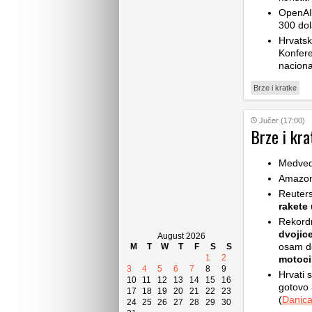
OpenAI-
300 dol
Hrvatsk
Konfere
naciona
Brze i kratke
Jučer (17:00)
Brze i kra
Medve
Amazon 
Reuters
rakete
u
Rekord
dvojic
August 2026
osam de
M
T
W
T
F
S
S
1
2
motoci
3
4
5
6
7
8
9
Hrvati 
10
11
12
13
14
15
16
gotovo 
17
18
19
20
21
22
23
(
Danic
24
25
26
27
28
29
30