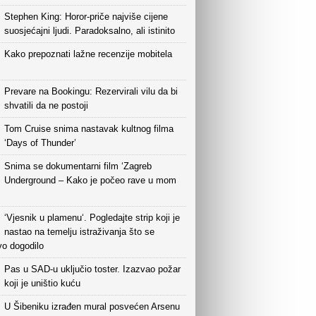
Stephen King: Horor-priče najviše cijene
suosjećajni ljudi. Paradoksalno, ali istinito
Kako prepoznati lažne recenzije mobitela
Prevare na Bookingu: Rezervirali vilu da bi
shvatili da ne postoji
Tom Cruise snima nastavak kultnog filma
‘Days of Thunder’
Snima se dokumentarni film ‘Zagreb
Underground – Kako je počeo rave u mom
‘Vjesnik u plamenu‘. Pogledajte strip koji je
nastao na temelju istraživanja što se
vo dogodilo
Pas u SAD-u uključio toster. Izazvao požar
koji je uništio kuću
U Šibeniku izrađen mural posvećen Arsenu