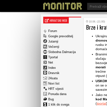
Search
for:
HRVATSKI WEB
10.06. (21:00)
Brze i kra
Forum
Ukrajin
Google prevoditelj
dronov
Jutarnji
rusku in
Večernji
domaće 
Slobodna Dalmacija
Branimi
Tportal
slučaju
Net
bezuvje
morati 
Index
trećine
Dnevnik
otpust (
24sata
USKOK 
Novi list
on se o
HRT vijesti
savezim
Ponuda dana
Jako ne
kod Mac
Bug
(
tportal
1 klik do svega