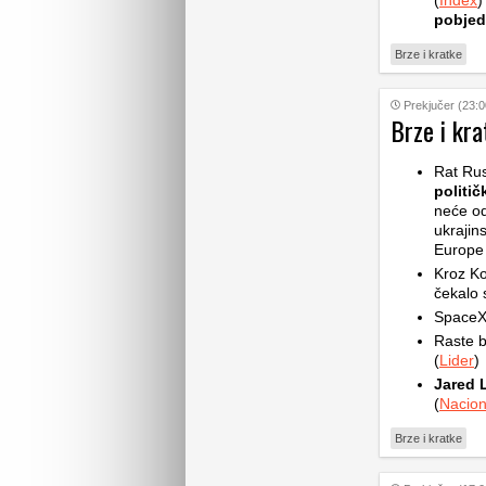
(
Index
)
pobjed
Brze i kratke
Prekjučer (23:0
Brze i kra
Rat Rus
politič
neće od
ukrajin
Europe d
Kroz Ko
čekalo s
SpaceX 
Raste b
(
Lider
)
Jared 
(
Nacion
Brze i kratke