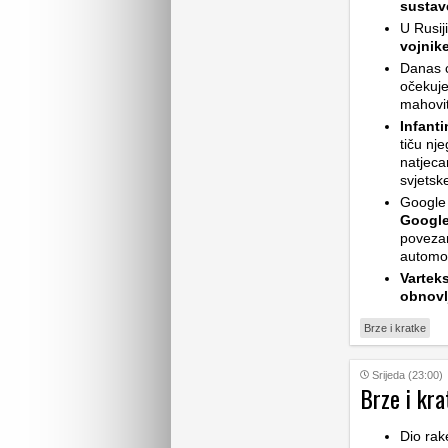
sustav
U Rusij
vojnik
Danas ć
očekuje
mahovit
Infant
tiču nj
natjeca
svjetsk
Google 
Google
povezan
automob
Vartek
obnovl
Brze i kratke
Srijeda (23:00)
Brze i kra
Dio rak