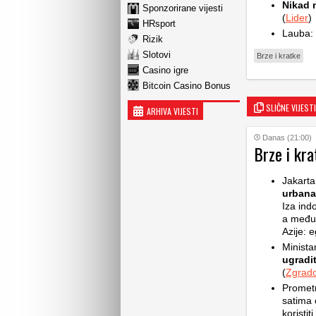
Nikad 
Sponzorirane vijesti
(
Lider
)
HRsport
Lauba: 
Rizik
Slotovi
Brze i kratke
Casino igre
Bitcoin Casino Bonus
SLIČNE VIJESTI
ARHIVA VIJESTI
Danas (21:00)
Brze i kra
Jakarta
urbana
Iza ind
a među 
Azije: e
Minista
ugradit
(
Zgrado
Prometn
satima 
koristi