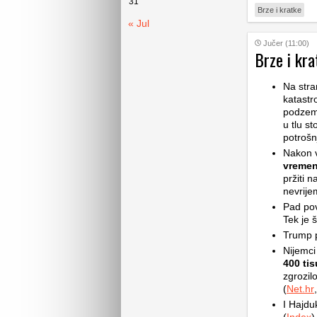
31
Brze i kratke
« Jul
Jučer (11:00)
Brze i kra
Na stra
katastr
podzemn
u tlu st
potrošn
Nakon v
vremen
pržiti 
nevrije
Pad pov
Tek je š
Trump p
Nijemci
400 ti
zgrozilo
(
Net.hr
,
I Hajdu