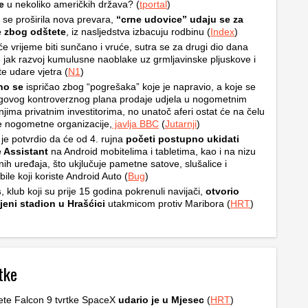
e
u nekoliko američkih država? (
tportal
)
i se proširila nova prevara,
“crne udovice” udaju se za
e zbog odštete
, iz nasljedstva izbacuju rodbinu (
Index
)
e vrijeme biti sunčano i vruće, sutra se za drugi dio dana
 jak razvoj kumulusne naoblake uz grmljavinske pljuskove i
e udare vjetra (
N1
)
ino se
ispričao zbog “pogrešaka” koje je napravio, a koje se
egovog kontroverznog plana prodaje udjela u nogometnim
njima privatnim investitorima, no unatoč aferi ostat će na čelu
e nogometne organizacije,
javlja BBC
(
Jutarnji
)
je potvrdio da će od 4. rujna
početi postupno ukidati
 Assistant
na Android mobitelima i tabletima, kao i na nizu
ih uređaja, što ukjlučuje pametne satove, slušalice i
ile koji koriste Android Auto (
Bug
)
s
, klub koji su prije 15 godina pokrenuli navijači,
otvorio
jeni stadion u Hrašćici
utakmicom protiv Maribora (
HRT
)
tke
ete Falcon 9 tvrtke SpaceX
udario je u Mjesec
(
HRT
)