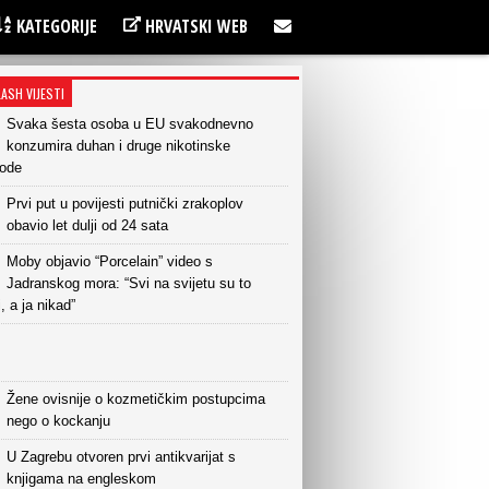
KATEGORIJE
HRVATSKI WEB
LASH VIJESTI
Svaka šesta osoba u EU svakodnevno
konzumira duhan i druge nikotinske
vode
Prvi put u povijesti putnički zrakoplov
obavio let dulji od 24 sata
Moby objavio “Porcelain” video s
Jadranskog mora: “Svi na svijetu su to
i, a ja nikad”
Žene ovisnije o kozmetičkim postupcima
nego o kockanju
U Zagrebu otvoren prvi antikvarijat s
knjigama na engleskom