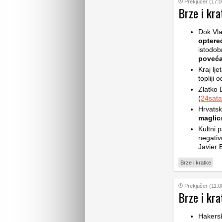
Prekjučer (17:0
Brze i kra
Dok Vla
optere
istodob
poveća
Kraj lje
topliji 
Zlatko 
(
24sata
Hrvatsk
maglic
Kultni p
negativ
Javier 
Brze i kratke
Prekjučer (11:0
Brze i kra
Hakers