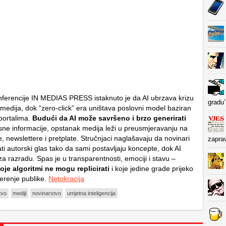
ferencije IN MEDIAS PRESS istaknuto je da AI ubrzava krizu
gradu’
 medija, dok “zero-click” era uništava poslovni model baziran
portalima.
Budući da AI može savršeno i brzo generirati
sne informacije, opstanak medija leži u preusmjeravanju na
, newslettere i pretplate. Stručnjaci naglašavaju da novinari
zapra
ti autorski glas tako da sami postavljaju koncepte, dok AI
a razradu. Spas je u transparentnosti, emociji i stavu –
je algoritmi ne mogu replicirati
i koje jedine grade prijeko
erenje publike.
Netokracija
tvo
mediji
novinarstvo
umjetna inteligencija