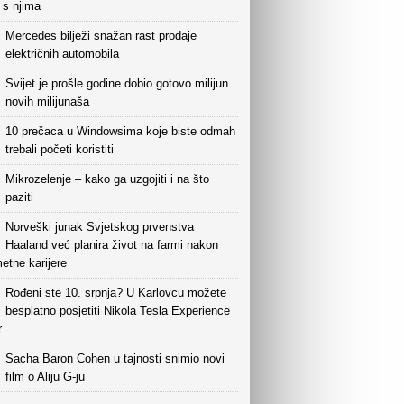
i s njima
Mercedes bilježi snažan rast prodaje
električnih automobila
Svijet je prošle godine dobio gotovo milijun
novih milijunaša
10 prečaca u Windowsima koje biste odmah
trebali početi koristiti
Mikrozelenje – kako ga uzgojiti i na što
paziti
Norveški junak Svjetskog prvenstva
Haaland već planira život na farmi nakon
etne karijere
Rođeni ste 10. srpnja? U Karlovcu možete
besplatno posjetiti Nikola Tesla Experience
r
Sacha Baron Cohen u tajnosti snimio novi
film o Aliju G-ju