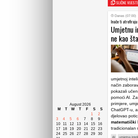
SLIČNE VIJESTI
Danas (07:00)
Inače ti atrofiraj
Umjetnu in
ne kao št
umjetnoj inteli
način zaboravi
pokazali učeni
pomoći AI. Zat
primjere, umje
August 2026
M
T
W
T
F
S
S
ChatGPT-u, al
1
2
djelovao potic
3
4
5
6
7
8
9
matematički
10
11
12
13
14
15
16
tradicionalan
17
18
19
20
21
22
23
24
25
26
27
28
29
30
AI
umjetna intel