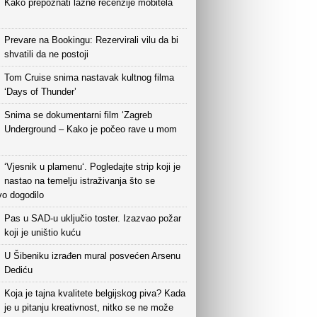
Kako prepoznati lažne recenzije mobitela
Prevare na Bookingu: Rezervirali vilu da bi
shvatili da ne postoji
Tom Cruise snima nastavak kultnog filma
‘Days of Thunder’
Snima se dokumentarni film ‘Zagreb
Underground – Kako je počeo rave u mom
‘Vjesnik u plamenu‘. Pogledajte strip koji je
nastao na temelju istraživanja što se
vo dogodilo
Pas u SAD-u uključio toster. Izazvao požar
koji je uništio kuću
U Šibeniku izrađen mural posvećen Arsenu
Dediću
Koja je tajna kvalitete belgijskog piva? Kada
je u pitanju kreativnost, nitko se ne može