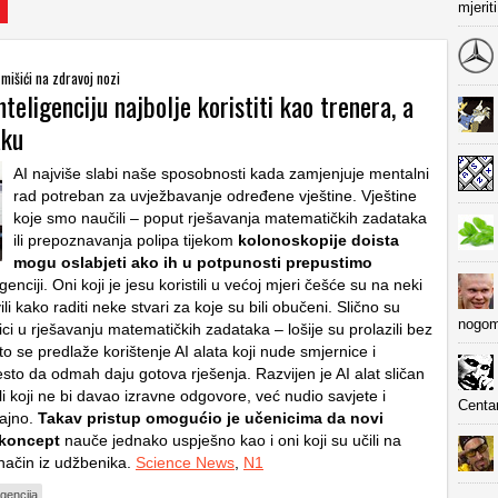
mjerit
u mišići na zdravoj nozi
teligenciju najbolje koristiti kao trenera, a
aku
AI najviše slabi naše sposobnosti kada zamjenjuje mentalni
rad potreban za uvježbavanje određene vještine. Vještine
koje smo naučili – poput rješavanja matematičkih zadataka
ili prepoznavanja polipa tijekom
kolonoskopije doista
mogu oslabjeti ako ih u potpunosti prepustimo
genciji. Oni koji je jesu koristili u većoj mjeri češće su na neki
li kako raditi neke stvari za koje su bili obučeni. Slično su
nogom
ci u rješavanju matematičkih zadataka – lošije su prolazili bez
o se predlaže korištenje AI alata koji nude smjernice i
sto da odmah daju gotova rješenja. Razvijen je AI alat sličan
i koji ne bi davao izravne odgovore, već nudio savjete i
Centa
ajno.
Takav pristup omogućio je učenicima da novi
 koncept
nauče jednako uspješno kao i oni koji su učili na
 način iz udžbenika.
Science News
,
N1
igencija