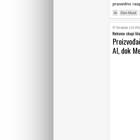
pravedno raspo
AI
Elon Musk
Nedjelja (16:00)
Nekome skupi hla
Proizvođač
AI, dok Me