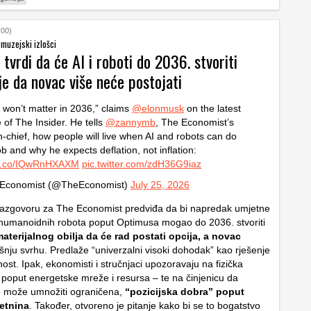
:00)
 muzejski izlošci
tvrdi da će AI i roboti do 2036. stvoriti
je da novac više neće postojati
won’t matter in 2036,” claims
@elonmusk
on the latest
 of The Insider. He tells
@zannymb
, The Economist’s
in-chief, how people will live when AI and robots can do
ob and why he expects deflation, not inflation:
//t.co/IQwRnHXAXM
pic.twitter.com/zdH36G9iaz
Economist (@TheEconomist)
July 25, 2026
razgovoru za The Economist predviđa da bi napredak umjetne
 i humanoidnih robota poput Optimusa mogao do 2036. stvoriti
aterijalnog obilja da će rad postati opcija, a novac
nju svrhu. Predlaže “univerzalni visoki dohodak” kao rješenje
st. Ipak, ekonomisti i stručnjaci upozoravaju na fizička
 poput energetske mreže i resursa – te na činjenicu da
e može umnožiti ograničena,
“pozicijska dobra” poput
retnina
. Također, otvoreno je pitanje kako bi se to bogatstvo