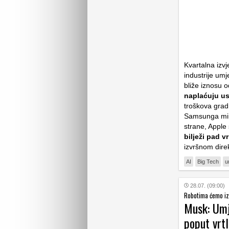
Kvartalna izv
industrije umj
bliže iznosu 
naplaćuju us
troškova grad
Samsunga mirn
strane, Apple
bilježi pad v
izvršnom dire
AI
Big Tech
u
28.07. (09:00)
Robotima ćemo iz
Musk: Umje
poput vrt