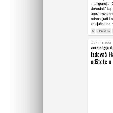
inteligenciju.
dohodak” koji 
upozorava na 
odnos ljudi i
s
zaključak da n
AI
Elon Musk
27.07. (11:00)
Važno je i gdje si
Izdavač Ha
odštete u