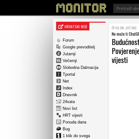
Search
for:
HRVATSKI WEB
01.06. (07:00)
Ne može ti ChatGP
Budućnost 
Forum
Google prevoditelj
Povjerenje
Jutarnji
vijesti
Večernji
Slobodna Dalmacija
Tportal
Net
Index
Dnevnik
24sata
Novi list
HRT vijesti
Ponuda dana
Bug
1 klik do svega