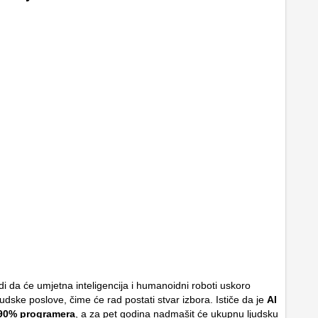
di da će umjetna inteligencija i humanoidni roboti uskoro
judske poslove, čime će rad postati stvar izbora. Ističe da je
AI
 90% programera
, a za pet godina nadmašit će ukupnu ljudsku