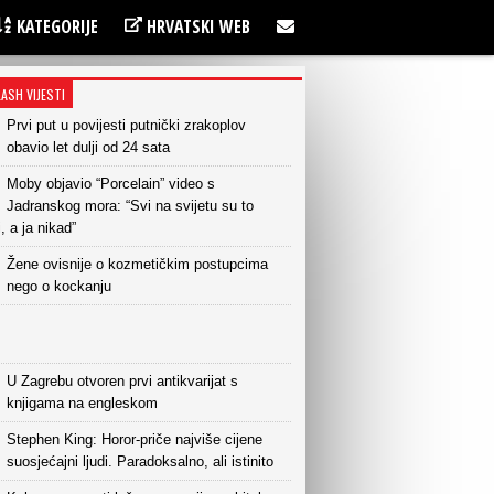
KATEGORIJE
HRVATSKI WEB
LASH VIJESTI
Prvi put u povijesti putnički zrakoplov
obavio let dulji od 24 sata
Moby objavio “Porcelain” video s
Jadranskog mora: “Svi na svijetu su to
i, a ja nikad”
Žene ovisnije o kozmetičkim postupcima
nego o kockanju
U Zagrebu otvoren prvi antikvarijat s
knjigama na engleskom
Stephen King: Horor-priče najviše cijene
suosjećajni ljudi. Paradoksalno, ali istinito