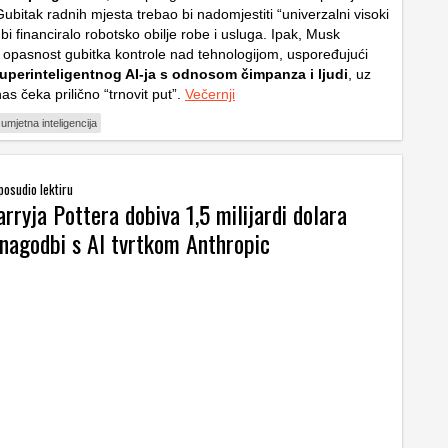
 Gubitak radnih mjesta trebao bi nadomjestiti “univerzalni visoki
bi financiralo robotsko obilje robe i usluga. Ipak, Musk
opasnost gubitka kontrole nad tehnologijom, uspoređujući
uperinteligentnog AI-ja s odnosom čimpanza i ljudi
, uz
as čeka prilično “trnovit put”.
Večernji
umjetna inteligencija
 posudio lektiru
rryja Pottera dobiva 1,5 milijardi dolara
 nagodbi s AI tvrtkom Anthropic