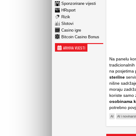
Sponzorirane vijesti
HRsport
Rizik
Slotovi
Casino igre
Bitcoin Casino Bonus
ARHIVA VIJESTI
Na panelu kon
tradicionalnih
na posjetima 
sterilne
servi
nišne sadržaje
moraju zadrža
koriste samo z
osobinama ko
potrebno povj
AI
AI i novinars