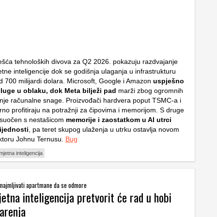
ješća tehnoloških divova za Q2 2026. pokazuju razdvajanje
etne inteligencije dok se godišnja ulaganja u infrastrukturu
od 700 milijardi dolara. Microsoft, Google i Amazon
uspješno
luge u oblaku, dok Meta bilježi pad
marži zbog ogromnih
nje računalne snage. Proizvođači hardvera poput TSMC-a i
o profitiraju na potražnji za čipovima i memorijom. S druge
 suočen s nestašicom
memorije i zaostatkom u AI utrci
rijednosti
, pa teret skupog ulaženja u utrku ostavlja novom
ktoru Johnu Ternusu.
Bug
mjetna inteligencija
najmljivati apartmane da se odmore
tna inteligencija pretvorit će rad u hobi
larenja