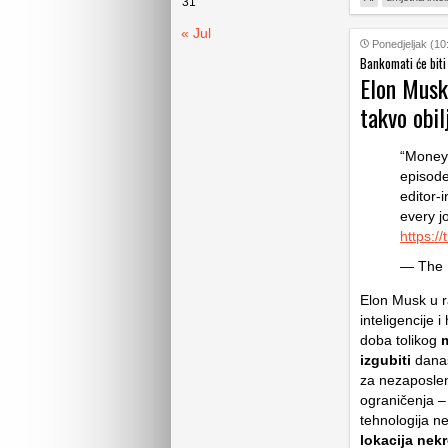
31
« Jul
Ponedjeljak (10
Bankomati će biti
Elon Musk 
takvo obil
“Money 
episode
editor-
every j
https:
— The 
Elon Musk u 
inteligencije
doba tolikog
m
izgubiti
današ
za nezaposleno
ograničenja –
tehnologija n
lokacija nek