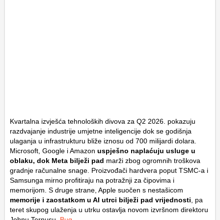
Kvartalna izvješća tehnoloških divova za Q2 2026. pokazuju
razdvajanje industrije umjetne inteligencije dok se godišnja
ulaganja u infrastrukturu bliže iznosu od 700 milijardi dolara.
Microsoft, Google i Amazon
uspješno naplaćuju usluge u
oblaku, dok Meta bilježi pad
marži zbog ogromnih troškova
gradnje računalne snage. Proizvođači hardvera poput TSMC-a i
Samsunga mirno profitiraju na potražnji za čipovima i
memorijom. S druge strane, Apple suočen s nestašicom
memorije i zaostatkom u AI utrci bilježi pad vrijednosti
, pa
teret skupog ulaženja u utrku ostavlja novom izvršnom direktoru
Johnu Ternusu.
Bug