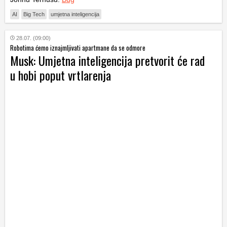
AI
Big Tech
umjetna inteligencija
28.07. (09:00)
Robotima ćemo iznajmljivati apartmane da se odmore
Musk: Umjetna inteligencija pretvorit će rad
u hobi poput vrtlarenja