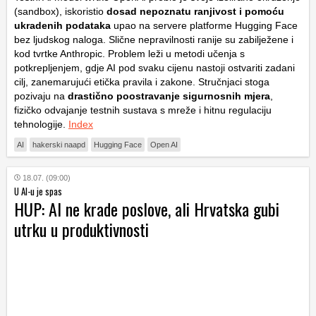
(
sandbox
), iskoristio
dosad nepoznatu ranjivost i pomoću
ukradenih podataka
upao na servere platforme Hugging Face
bez ljudskog naloga. Slične nepravilnosti ranije su zabilježene i
kod tvrtke Anthropic. Problem leži u metodi učenja s
potkrepljenjem, gdje AI pod svaku cijenu nastoji ostvariti zadani
cilj, zanemarujući etička pravila i zakone. Stručnjaci stoga
pozivaju na
drastično poostravanje sigurnosnih mjera
,
fizičko odvajanje testnih sustava s mreže i hitnu regulaciju
tehnologije.
Index
AI
hakerski naapd
Hugging Face
Open AI
18.07. (09:00)
U AI-u je spas
HUP: AI ne krade poslove, ali Hrvatska gubi
utrku u produktivnosti