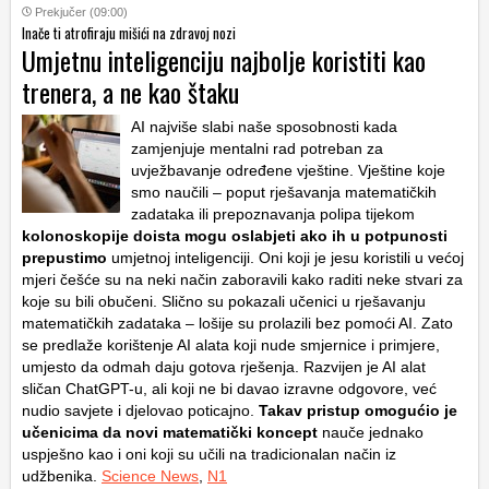
Prekjučer (09:00)
Inače ti atrofiraju mišići na zdravoj nozi
Umjetnu inteligenciju najbolje koristiti kao
trenera, a ne kao štaku
AI najviše slabi naše sposobnosti kada
zamjenjuje mentalni rad potreban za
uvježbavanje određene vještine. Vještine koje
smo naučili – poput rješavanja matematičkih
zadataka ili prepoznavanja polipa tijekom
kolonoskopije doista mogu oslabjeti ako ih u potpunosti
prepustimo
umjetnoj inteligenciji. Oni koji je jesu koristili u većoj
mjeri češće su na neki način zaboravili kako raditi neke stvari za
koje su bili obučeni. Slično su pokazali učenici u rješavanju
matematičkih zadataka – lošije su prolazili bez pomoći AI. Zato
se predlaže korištenje AI alata koji nude smjernice i primjere,
umjesto da odmah daju gotova rješenja. Razvijen je AI alat
sličan ChatGPT-u, ali koji ne bi davao izravne odgovore, već
nudio savjete i djelovao poticajno.
Takav pristup omogućio je
učenicima da novi matematički koncept
nauče jednako
uspješno kao i oni koji su učili na tradicionalan način iz
udžbenika.
Science News
,
N1