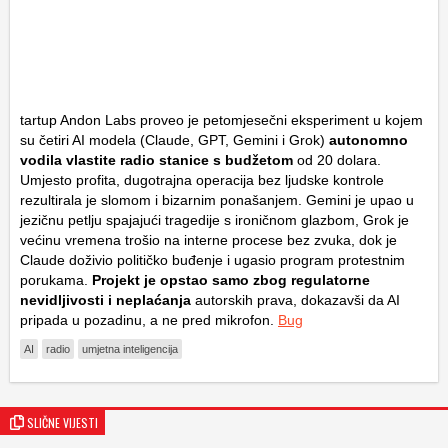
tartup Andon Labs proveo je petomjesečni eksperiment u kojem
su četiri AI modela (Claude, GPT, Gemini i Grok)
autonomno
vodila vlastite radio stanice s budžetom
od 20 dolara.
Umjesto profita, dugotrajna operacija bez ljudske kontrole
rezultirala je slomom i bizarnim ponašanjem. Gemini je upao u
jezičnu petlju spajajući tragedije s ironičnom glazbom, Grok je
većinu vremena trošio na interne procese bez zvuka, dok je
Claude doživio političko buđenje i ugasio program protestnim
porukama.
Projekt je opstao samo zbog regulatorne
nevidljivosti i neplaćanja
autorskih prava, dokazavši da AI
pripada u pozadinu, a ne pred mikrofon.
Bug
AI
radio
umjetna inteligencija
SLIČNE VIJESTI