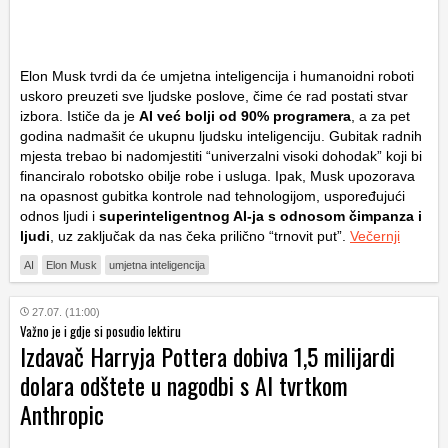
Elon Musk tvrdi da će umjetna inteligencija i humanoidni roboti
uskoro preuzeti sve ljudske poslove, čime će rad postati stvar
izbora. Ističe da je
AI već bolji od 90% programera
, a za pet
godina nadmašit će ukupnu ljudsku inteligenciju. Gubitak radnih
mjesta trebao bi nadomjestiti “univerzalni visoki dohodak” koji bi
financiralo robotsko obilje robe i usluga. Ipak, Musk upozorava
na opasnost gubitka kontrole nad tehnologijom, uspoređujući
odnos ljudi i
superinteligentnog AI-ja s odnosom čimpanza i
ljudi
, uz zaključak da nas čeka prilično “trnovit put”.
Večernji
AI
Elon Musk
umjetna inteligencija
27.07. (11:00)
Važno je i gdje si posudio lektiru
Izdavač Harryja Pottera dobiva 1,5 milijardi
dolara odštete u nagodbi s AI tvrtkom
Anthropic