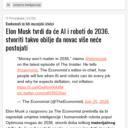
AI
umjetna inteligencija
Ponedjeljak (10:00)
Bankomati će biti muzejski izlošci
Elon Musk tvrdi da će AI i roboti do 2036.
stvoriti takvo obilje da novac više neće
postojati
“Money won’t matter in 2036,” claims
@elonmusk
on the latest episode of The Insider. He tells
@zannymb
, The Economist’s editor-in-chief, how
people will live when AI and robots can do every job
and why he expects deflation, not inflation:
https://t.co/IQwRnHXAXM
pic.twitter.com/zdH36G9iaz
— The Economist (@TheEconomist)
July 25, 2026
Elon Musk u razgovoru za The Economist predviđa da bi
napredak umjetne inteligencije i humanoidnih robota poput
Optimusa mogao do 2036. stvoriti doba tolikog
materijalnog