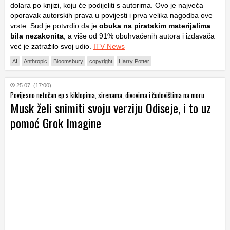
dolara po knjizi, koju će podijeliti s autorima. Ovo je najveća
oporavak autorskih prava u povijesti i prva velika nagodba ove
vrste. Sud je potvrdio da je
obuka na piratskim materijalima
bila nezakonita
, a više od 91% obuhvaćenih autora i izdavača
već je zatražilo svoj udio.
ITV News
AI
Anthropic
Bloomsbury
copyright
Harry Potter
25.07. (17:00)
Povijesno netočan ep s kiklopima, sirenama, divovima i čudovištima na moru
Musk želi snimiti svoju verziju Odiseje, i to uz
pomoć Grok Imagine