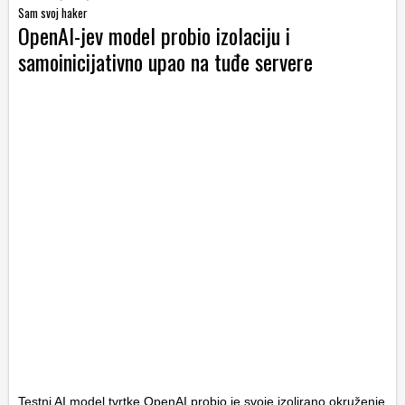
Sam svoj haker
OpenAI-jev model probio izolaciju i
samoinicijativno upao na tuđe servere
Testni AI model tvrtke OpenAI probio je svoje izolirano okruženje