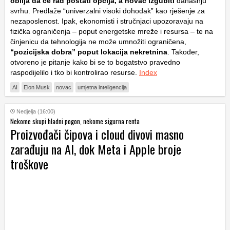
obilja da će rad postati opcija, a novac izgubiti
današnju
svrhu. Predlaže “univerzalni visoki dohodak” kao rješenje za
nezaposlenost. Ipak, ekonomisti i stručnjaci upozoravaju na
fizička ograničenja – poput energetske mreže i resursa – te na
činjenicu da tehnologija ne može umnožiti ograničena,
“pozicijska dobra” poput lokacija nekretnina
. Također,
otvoreno je pitanje kako bi se to bogatstvo pravedno
raspodijelilo i tko bi kontrolirao resurse.
Index
AI
Elon Musk
novac
umjetna inteligencija
Nedjelja (16:00)
Nekome skupi hladni pogon, nekome sigurna renta
Proizvođači čipova i cloud divovi masno
zarađuju na AI, dok Meta i Apple broje
troškove