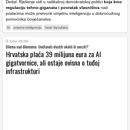
Dedal. Rješenje vidi u radikalnoj demokratskoj politici
koja kroz
regulaciju tehno-giganata i povratak vlasništva
nad
podacima može pretvoriti umjetnu inteligenciju u dobroćudnog
pomoćnika čovječanstva.
AI
umjetna inteligencija
Yanis Varoufakis
Jučer (00:00)
Dilema nad dilemama: Uništavati vlastiti okoliš ili uvoziti?
Hrvatska plaća 39 milijuna eura za AI
gigatvornice, ali ostaje ovisna o tuđoj
infrastrukturi