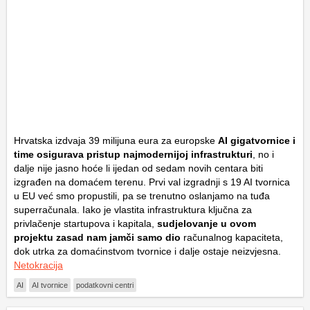
Hrvatska izdvaja 39 milijuna eura za europske
AI gigatvornice i
time osigurava pristup najmodernijoj infrastrukturi
, no i
dalje nije jasno hoće li ijedan od sedam novih centara biti
izgrađen na domaćem terenu. Prvi val izgradnji s 19 AI tvornica
u EU već smo propustili, pa se trenutno oslanjamo na tuđa
superračunala. Iako je vlastita infrastruktura ključna za
privlačenje startupova i kapitala,
sudjelovanje u ovom
projektu zasad nam jamči samo dio
računalnog kapaciteta,
dok utrka za domaćinstvom tvornice i dalje ostaje neizvjesna.
Netokracija
AI
AI tvornice
podatkovni centri