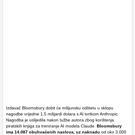
Izdavač Bloomsbury dobit će milijunsku odštetu u sklopu
nagodbe vrijedne 1,5 milijardi dolara s AI tvrtkom Anthropic.
Nagodba je uslijedila nakon tužbe autora zbog korištenja
piratskih knjiga za treniranje AI modela Claude.
Bloomsbury
ima 14.087 obuhvaćenih naslova, uz naknadu
od oko 3.000