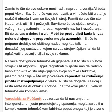
Zamislite što će sve uskoro moći raditi napredna verzija AI bota
poput Alexe. Savršeno će vas poznavati, a vi nećete biti u stanju
razlučiti obraća li vam se čovjek ili stroj. Pamtit će sve što ste
ikada rekli, učinili ili poželjeli. Savršeno će se sjećati svakog
vašeg hira, glazbenih interesa, kupovnih navika i razočaranja.
Bit će uz vas u dobru i u zlu.
Moći će predvidjeti kada bi vas
neka od njegovih preporuka mogla uznemiriti
. Bit će to
potpuno drukčije od običnog nadzornog kapitalizma,
dosadašnjeg sustava u kojem su vas strojevi špijunirali da bi
oglašivači preciznije ciljali svoje reklame.
Najveće dostignuće tehnoloških giganata jest to što su njihovi
strojevi i AI algoritmi uspjeli regrutirati milijarde nas da radimo
besplatno – tako što objavljujemo svoje snimke i tekstove,
pišemo recenzije –
što im povećava kapacitet za izvlačenje
profita iz iznajmljivanja oblaka
. Ali što se događa u slučaju
rasta rente na AI oblaku u odnosu na troškove plaća u velikim
tehnološkim kompanijama?
Varoufakis za Peščanik
upozorava da bi nas umjetna
inteligencija, umjesto prometejskog spasenja, mogla zarobiti u
kompleksnom tehnološkom labirintu poput onoga koji je stvorio