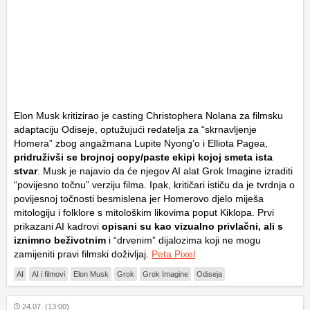
Elon Musk kritizirao je casting Christophera Nolana za filmsku
adaptaciju
Odiseje
, optužujući redatelja za “skrnavljenje
Homera” zbog angažmana Lupite Nyong’o i Elliota Pagea,
pridruživši se brojnoj copy/paste ekipi kojoj smeta ista
stvar
. Musk je najavio da će njegov AI alat
Grok Imagine
izraditi
“povijesno točnu” verziju filma. Ipak, kritičari ističu da je tvrdnja o
povijesnoj točnosti besmislena jer Homerovo djelo miješa
mitologiju i folklore s mitološkim likovima poput Kiklopa. Prvi
prikazani AI kadrovi
opisani su kao vizualno privlačni, ali s
iznimno beživotnim
i “drvenim” dijalozima koji ne mogu
zamijeniti pravi filmski doživljaj.
Peta Pixel
AI
AI i filmovi
Elon Musk
Grok
Grok Imagine
Odiseja
24.07. (13:00)