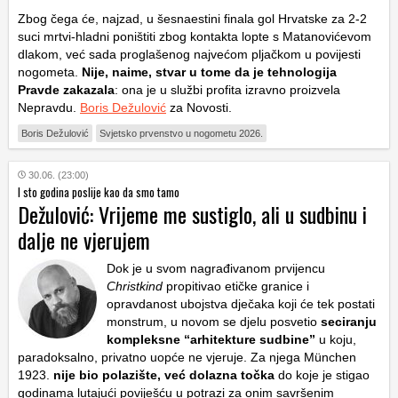
Zbog čega će, najzad, u šesnaestini finala gol Hrvatske za 2-2
suci mrtvi-hladni poništiti zbog kontakta lopte s Matanovićevom
dlakom, već sada proglašenog najvećom pljačkom u povijesti
nogometa.
Nije, naime, stvar u tome da je tehnologija
Pravde zakazala
: ona je u službi profita izravno proizvela
Nepravdu.
Boris Dežulović
za Novosti.
Boris Dežulović
Svjetsko prvenstvo u nogometu 2026.
30.06. (23:00)
I sto godina poslije kao da smo tamo
Dežulović: Vrijeme me sustiglo, ali u sudbinu i
dalje ne vjerujem
Dok je u svom nagrađivanom prvijencu
Christkind
propitivao etičke granice i
opravdanost ubojstva dječaka koji će tek postati
monstrum, u novom se djelu posvetio
seciranju
kompleksne “arhitekture sudbine”
u koju,
paradoksalno, privatno uopće ne vjeruje. Za njega München
1923.
nije bio polazište, već dolazna točka
do koje je stigao
godinama lutajući poviješću u potrazi za onim savršenim