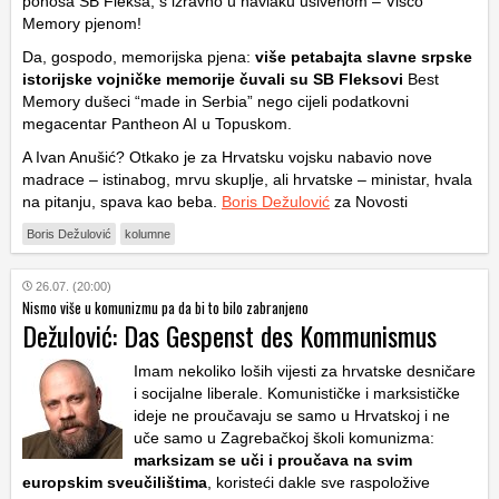
ponosa SB Fleksa, s izravno u navlaku ušivenom – Visco
Memory pjenom!
Da, gospodo, memorijska pjena:
više petabajta slavne srpske
istorijske vojničke memorije čuvali su SB Fleksovi
Best
Memory dušeci “made in Serbia” nego cijeli podatkovni
megacentar Pantheon AI u Topuskom.
A Ivan Anušić? Otkako je za Hrvatsku vojsku nabavio nove
madrace – istinabog, mrvu skuplje, ali hrvatske – ministar, hvala
na pitanju, spava kao beba.
Boris Dežulović
za Novosti
Boris Dežulović
kolumne
26.07. (20:00)
Nismo više u komunizmu pa da bi to bilo zabranjeno
Dežulović: Das Gespenst des Kommunismus
Imam nekoliko loših vijesti za hrvatske desničare
i socijalne liberale. Komunističke i marksističke
ideje ne proučavaju se samo u Hrvatskoj i ne
uče samo u Zagrebačkoj školi komunizma:
marksizam se uči i proučava na svim
europskim sveučilištima
, koristeći dakle sve raspoložive