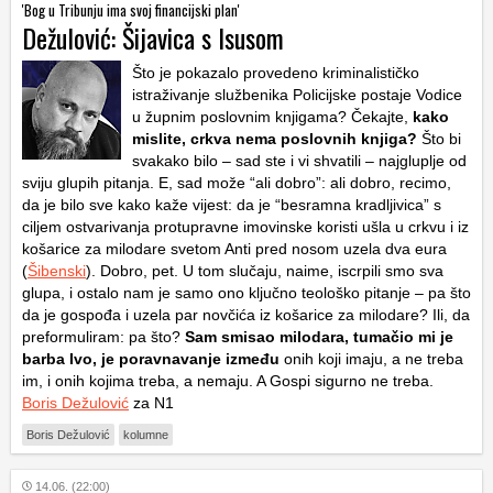
'Bog u Tribunju ima svoj financijski plan'
Dežulović: Šijavica s Isusom
Što je pokazalo provedeno kriminalističko
istraživanje službenika Policijske postaje Vodice
u župnim poslovnim knjigama? Čekajte,
kako
mislite, crkva nema poslovnih knjiga?
Što bi
svakako bilo – sad ste i vi shvatili – najgluplje od
sviju glupih pitanja. E, sad može “ali dobro”: ali dobro, recimo,
da je bilo sve kako kaže vijest: da je “besramna kradljivica” s
ciljem ostvarivanja protupravne imovinske koristi ušla u crkvu i iz
košarice za milodare svetom Anti pred nosom uzela dva eura
(
Šibenski
). Dobro, pet. U tom slučaju, naime, iscrpili smo sva
glupa, i ostalo nam je samo ono ključno teološko pitanje – pa što
da je gospođa i uzela par novčića iz košarice za milodare? Ili, da
preformuliram: pa što?
Sam smisao milodara, tumačio mi je
barba Ivo, je poravnavanje između
onih koji imaju, a ne treba
im, i onih kojima treba, a nemaju. A Gospi sigurno ne treba.
Boris Dežulović
za N1
Boris Dežulović
kolumne
14.06. (22:00)