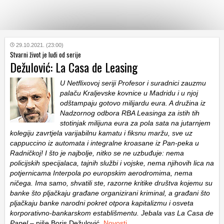
KATEGORIJE
29.10.2021. (23:00)
Stvarni život je luđi od serije
Dežulović: La Casa de Leasing
HRVATSKI
WEB
U Netflixovoj seriji Profesor i suradnici zauzmu
palaču Kraljevske kovnice u Madridu i u njoj
odštampaju gotovo milijardu eura. A družina iz
Nadzornog odbora RBA Leasinga za istih tih
stotinjak milijuna eura za pola sata na jutarnjem
kolegiju zavrtjela varijabilnu kamatu i fiksnu maržu, sve uz
cappuccino iz automata i integralne kroasane iz Pan-peka u
Radničkoj! I što je najbolje, nitko se ne uzbuđuje: nema
policijskih specijalaca, tajnih službi i vojske, nema njihovih lica na
potjernicama Interpola po europskim aerodromima, nema
ničega. Ima samo, shvatili ste, razorne kritike društva kojemu su
banke što pljačkaju građane organizirani kriminal, a građani što
pljačkaju banke narodni pokret otpora kapitalizmu i osveta
korporativno-bankarskom establišmentu. Jebala vas La Casa de
Papel
– piše Boris Dežulović.
Novosti
…