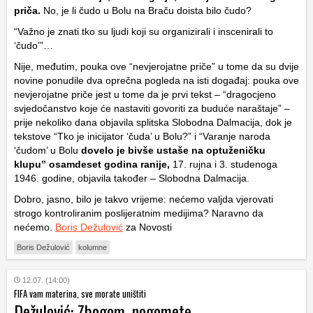
priča.
No, je li čudo u Bolu na Braču doista bilo čudo?
“Važno je znati tko su ljudi koji su organizirali i inscenirali to
‘čudo’”…
Nije, međutim, pouka ove “nevjerojatne priče” u tome da su dvije
novine ponudile dva oprečna pogleda na isti događaj: pouka ove
nevjerojatne priče jest u tome da je prvi tekst – “dragocjeno
svjedočanstvo koje će nastaviti govoriti za buduće naraštaje” –
prije nekoliko dana objavila splitska Slobodna Dalmacija, dok je
tekstove “Tko je inicijator ‘čuda’ u Bolu?” i “Varanje naroda
‘čudom’ u Bolu
dovelo je bivše ustaše na optuženičku
klupu” osamdeset godina ranije,
17. rujna i 3. studenoga
1946. godine, objavila također – Slobodna Dalmacija.
Dobro, jasno, bilo je takvo vrijeme: nećemo valjda vjerovati
strogo kontroliranim poslijeratnim medijima? Naravno da
nećemo.
Boris Dežulović
za Novosti
Boris Dežulović
kolumne
12.07. (14:00)
FIFA vam materina, sve morate uništiti
Dežulović: Zbogom, nogomete