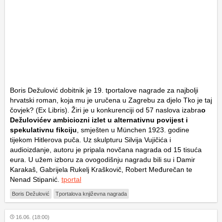
Boris Dežulović dobitnik je 19. tportalove nagrade za najbolji
hrvatski roman, koja mu je uručena u Zagrebu za djelo
Tko je taj
čovjek?
(Ex Libris). Žiri je u konkurenciji od 57 naslova izabra
o
Dežulovićev ambiciozni izlet u alternativnu povijest i
spekulativnu fikciju
, smješten u München 1923. godine
tijekom Hitlerova puča. Uz skulpturu Silvija Vujičića i
audioizdanje, autoru je pripala novčana nagrada od 15 tisuća
eura. U užem izboru za ovogodišnju nagradu bili su i Damir
Karakaš, Gabrijela Rukelj Kraškovič, Robert Međurečan te
Nenad Stipanić.
tportal
Boris Dežulović
Tportalova književna nagrada
16.06. (18:00)