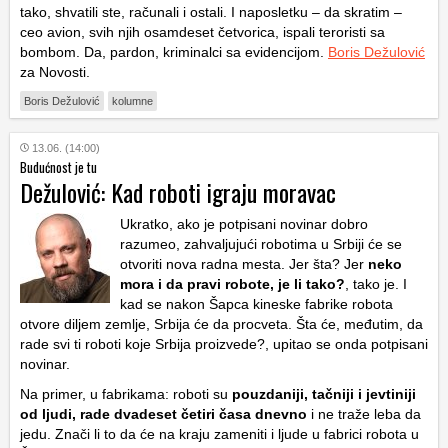
tako, shvatili ste, računali i ostali. I naposletku – da skratim –
ceo avion, svih njih osamdeset četvorica, ispali teroristi sa
bombom. Da, pardon, kriminalci sa evidencijom.
Boris Dežulović
za Novosti.
Boris Dežulović
kolumne
13.06. (14:00)
Budućnost je tu
Dežulović: Kad roboti igraju moravac
Ukratko, ako je potpisani novinar dobro
razumeo, zahvaljujući robotima u Srbiji će se
otvoriti nova radna mesta. Jer šta? Jer
neko
mora i da pravi robote, je li tako?
, tako je. I
kad se nakon Šapca kineske fabrike robota
otvore diljem zemlje, Srbija će da procveta. Šta će, međutim, da
rade svi ti roboti koje Srbija proizvede?, upitao se onda potpisani
novinar.
Na primer, u fabrikama: roboti su
pouzdaniji, tačniji i jevtiniji
od ljudi, rade dvadeset četiri časa dnevno
i ne traže leba da
jedu. Znači li to da će na kraju zameniti i ljude u fabrici robota u