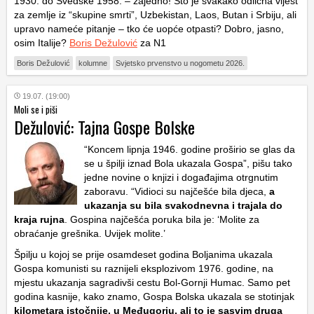
1930. do Švedske 1958. – zajedno! Što je svakako odlična vijest
za zemlje iz “skupine smrti”, Uzbekistan, Laos, Butan i Srbiju, ali
upravo nameće pitanje – tko će uopće otpasti? Dobro, jasno,
osim Italije?
Boris Dežulović
za N1
Boris Dežulović
kolumne
Svjetsko prvenstvo u nogometu 2026.
19.07. (19:00)
Moli se i piši
Dežulović: Tajna Gospe Bolske
“Koncem lipnja 1946. godine proširio se glas da
se u špilji iznad Bola ukazala Gospa”, pišu tako
jedne novine o knjizi i događajima otrgnutim
zaboravu. “Vidioci su najčešće bila djeca,
a
ukazanja su bila svakodnevna i trajala do
kraja rujna
. Gospina najčešća poruka bila je: ‘Molite za
obraćanje grešnika. Uvijek molite.’
Špilju u kojoj se prije osamdeset godina Boljanima ukazala
Gospa komunisti su raznijeli eksplozivom 1976. godine, na
mjestu ukazanja sagradivši cestu Bol-Gornji Humac. Samo pet
godina kasnije, kako znamo, Gospa Bolska ukazala se stotinjak
kilometara istočnije, u Međugorju, ali to je sasvim druga