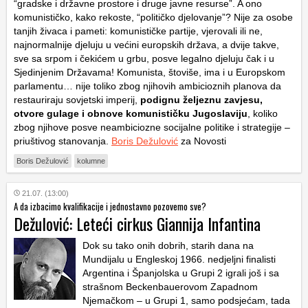
“gradske i državne prostore i druge javne resurse”. A ono
komunističko, kako rekoste, “političko djelovanje”? Nije za osobe
tanjih živaca i pameti: komunističke partije, vjerovali ili ne,
najnormalnije djeluju u većini europskih država, a dvije takve,
sve sa srpom i čekićem u grbu, posve legalno djeluju čak i u
Sjedinjenim Državama! Komunista, štoviše, ima i u Europskom
parlamentu… nije toliko zbog njihovih ambicioznih planova da
restauriraju sovjetski imperij,
podignu željeznu zavjesu,
otvore gulage i obnove komunističku Jugoslaviju
, koliko
zbog njihove posve neambiciozne socijalne politike i strategije –
priuštivog stanovanja.
Boris Dežulović
za Novosti
Boris Dežulović
kolumne
21.07. (13:00)
A da izbacimo kvalifikacije i jednostavno pozovemo sve?
Dežulović: Leteći cirkus Giannija Infantina
Dok su tako onih dobrih, starih dana na
Mundijalu u Engleskoj 1966. nedjeljni finalisti
Argentina i Španjolska u Grupi 2 igrali još i sa
strašnom Beckenbauerovom Zapadnom
Njemačkom – u Grupi 1, samo podsjećam, tada