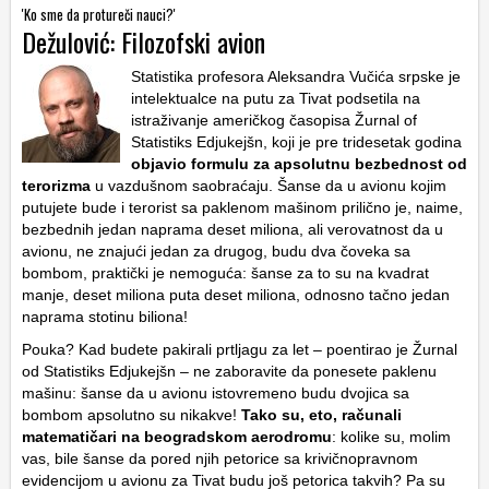
'Ko sme da protureči nauci?'
Dežulović: Filozofski avion
Statistika profesora Aleksandra Vučića srpske je
intelektualce na putu za Tivat podsetila na
istraživanje američkog časopisa Žurnal of
Statistiks Edjukejšn, koji je pre tridesetak godina
objavio formulu za apsolutnu bezbednost od
terorizma
u vazdušnom saobraćaju. Šanse da u avionu kojim
putujete bude i terorist sa paklenom mašinom prilično je, naime,
bezbednih jedan naprama deset miliona, ali verovatnost da u
avionu, ne znajući jedan za drugog, budu dva čoveka sa
bombom, praktički je nemoguća: šanse za to su na kvadrat
manje, deset miliona puta deset miliona, odnosno tačno jedan
naprama stotinu biliona!
Pouka? Kad budete pakirali prtljagu za let – poentirao je Žurnal
od Statistiks Edjukejšn – ne zaboravite da ponesete paklenu
mašinu: šanse da u avionu istovremeno budu dvojica sa
bombom apsolutno su nikakve!
Tako su, eto, računali
matematičari na beogradskom aerodromu
: kolike su, molim
vas, bile šanse da pored njih petorice sa krivičnopravnom
evidencijom u avionu za Tivat budu još petorica takvih? Pa su