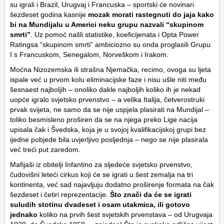
su igrali i Brazil, Urugvaj i Francuska – sportski će novinari
šezdeset godina kasnije
mozak morati rastegnuti do jaja kako
bi na Mundijalu u Americi neku grupu nazvali “skupinom
smrti”
. Uz pomoć našli statistike, koeficijenata i Opta Power
Ratingsa “skupinom smrti” ambiciozno su onda proglasili Grupu
I s Francuskom, Senegalom, Norveškom i Irakom.
Moćna Nizozemska ili strašna Njemačka, recimo, ovoga su ljeta
ispale već u prvom kolu eliminacijske faze i nisu ušle niti među
šesnaest najboljih – onoliko dakle najboljih koliko ih je nekad
uopće igralo svjetsko prvenstvo – a velika Italija, četverostruki
prvak svijeta, ne samo da se nije uspjela plasirati na Mundijal –
toliko besmisleno proširen da se na njega preko Lige nacija
upisala čak i Švedska, koja je u svojoj kvalifikacijskoj grupi bez
ijedne pobjede bila uvjerljivo posljednja – nego se nije plasirala
već treći put zaredom.
Mafijaši iz obitelji Infantino za sljedeće svjetsko prvenstvo,
čudovišni leteći cirkus koji će se igrati u šest zemalja na tri
kontinenta, već sad najavljuju dodatno proširenje formata na čak
šezdeset i četiri reprezentacije.
Što znači da će se igrati
suludih stotinu dvadeset i osam utakmica, ili gotovo
jednako
koliko na prvih šest svjetskih prvenstava – od Urugvaja