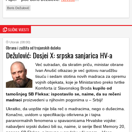
Boris Dežulović
SLIČNE VIJESTI
Utorak (08:00)
Obrana i zaštita od trojanskih dušeka
Dežulović: Dosjei X: srpska sanjarica HV-a
Već sutradan, da skratim priču, ministar obrane
Ivan Anušić otkazao je već gotovu narudžbu
tisuću i sedam stotina novih madraca za opremu
vojnih objekata, koje je Ministarstvo preko tvrtke
Komforta iz Slavonskog Broda
kupilo od
tamošnjeg SB Fleksa: ispostavilo se, naime, da su rečeni
madraci
proizvedeni u njihovim pogonima u – Srbiji!
Ukratko, da uopšte nije bila reč o madracima, nego o dušecima.
Konačno, uvidom u specifikaciju otkrivena je i tajna
paranormalnih fenomena u spavaonicama Hrvatske vojske:
nabavljeni srpski dušeci bili su, naime, iz serije Best Memory 20,