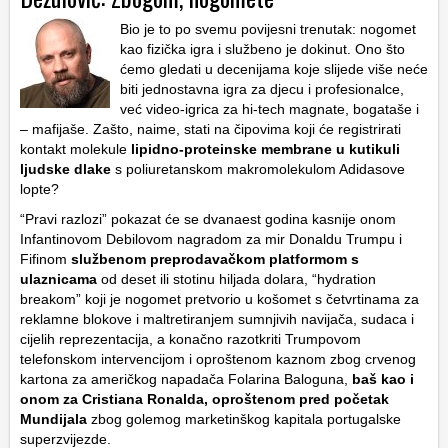
Bio je to po svemu povijesni trenutak: nogomet
kao fizička igra i službeno je dokinut. Ono što
ćemo gledati u decenijama koje slijede više neće
biti jednostavna igra za djecu i profesionalce,
već video-igrica za hi-tech magnate, bogataše i
– mafijaše. Zašto, naime, stati na čipovima koji će registrirati
kontakt molekule
lipidno-proteinske membrane u kutikuli
ljudske dlake
s poliuretanskom makromolekulom Adidasove
lopte?
“Pravi razlozi” pokazat će se dvanaest godina kasnije onom
Infantinovom
Debilovom nagradom za mir
Donaldu Trumpu
i
Fifinom
službenom preprodavačkom platformom s
ulaznicama
od deset ili stotinu hiljada dolara, “hydration
breakom” koji je nogomet pretvorio u košomet s četvrtinama za
reklamne blokove i maltretiranjem sumnjivih navijača, sudaca i
cijelih reprezentacija, a konačno razotkriti Trumpovom
telefonskom intervencijom i oproštenom kaznom zbog crvenog
kartona za američkog napadača
Folarina Baloguna
,
baš kao i
onom za Cristiana Ronalda, oproštenom pred početak
Mundijala
zbog golemog marketinškog kapitala portugalske
superzvijezde.