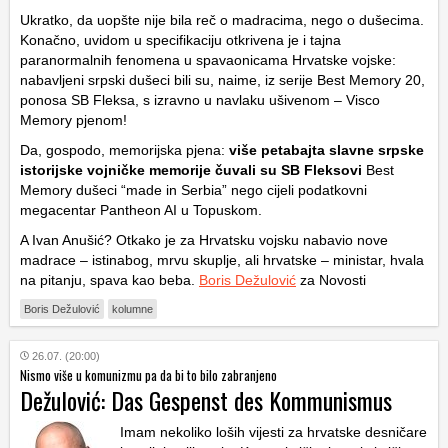
Ukratko, da uopšte nije bila reč o madracima, nego o dušecima.
Konačno, uvidom u specifikaciju otkrivena je i tajna
paranormalnih fenomena u spavaonicama Hrvatske vojske:
nabavljeni srpski dušeci bili su, naime, iz serije Best Memory 20,
ponosa SB Fleksa, s izravno u navlaku ušivenom – Visco
Memory pjenom!
Da, gospodo, memorijska pjena:
više petabajta slavne srpske
istorijske vojničke memorije čuvali su SB Fleksovi
Best
Memory dušeci “made in Serbia” nego cijeli podatkovni
megacentar Pantheon AI u Topuskom.
A Ivan Anušić? Otkako je za Hrvatsku vojsku nabavio nove
madrace – istinabog, mrvu skuplje, ali hrvatske – ministar, hvala
na pitanju, spava kao beba.
Boris Dežulović
za Novosti
Boris Dežulović
kolumne
26.07. (20:00)
Nismo više u komunizmu pa da bi to bilo zabranjeno
Dežulović: Das Gespenst des Kommunismus
Imam nekoliko loših vijesti za hrvatske desničare