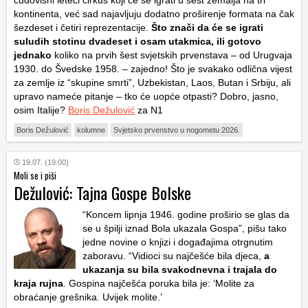
čudovišni leteći cirkus koji će se igrati u šest zemalja na tri
kontinenta, već sad najavljuju dodatno proširenje formata na čak
šezdeset i četiri reprezentacije.
Što znači da će se igrati
suludih stotinu dvadeset i osam utakmica, ili gotovo
jednako
koliko na prvih šest svjetskih prvenstava – od Urugvaja
1930. do Švedske 1958. – zajedno! Što je svakako odlična vijest
za zemlje iz “skupine smrti”, Uzbekistan, Laos, Butan i Srbiju, ali
upravo nameće pitanje – tko će uopće otpasti? Dobro, jasno,
osim Italije?
Boris Dežulović
za N1
Boris Dežulović
kolumne
Svjetsko prvenstvo u nogometu 2026.
19.07. (19:00)
Moli se i piši
Dežulović: Tajna Gospe Bolske
“Koncem lipnja 1946. godine proširio se glas da
se u špilji iznad Bola ukazala Gospa”, pišu tako
jedne novine o knjizi i događajima otrgnutim
zaboravu. “Vidioci su najčešće bila djeca,
a
ukazanja su bila svakodnevna i trajala do
kraja rujna
. Gospina najčešća poruka bila je: ‘Molite za
obraćanje grešnika. Uvijek molite.’