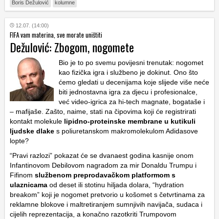
Boris Dežulović
kolumne
12.07. (14:00)
FIFA vam materina, sve morate uništiti
Dežulović: Zbogom, nogomete
Bio je to po svemu povijesni trenutak: nogomet
kao fizička igra i službeno je dokinut. Ono što
ćemo gledati u decenijama koje slijede više neće
biti jednostavna igra za djecu i profesionalce,
već video-igrica za hi-tech magnate, bogataše i
– mafijaše. Zašto, naime, stati na čipovima koji će registrirati
kontakt molekule
lipidno-proteinske membrane u kutikuli
ljudske dlake
s poliuretanskom makromolekulom Adidasove
lopte?
“Pravi razlozi” pokazat će se dvanaest godina kasnije onom
Infantinovom
Debilovom nagradom za mir
Donaldu Trumpu
i
Fifinom
službenom preprodavačkom platformom s
ulaznicama
od deset ili stotinu hiljada dolara, “hydration
breakom” koji je nogomet pretvorio u košomet s četvrtinama za
reklamne blokove i maltretiranjem sumnjivih navijača, sudaca i
cijelih reprezentacija, a konačno razotkriti Trumpovom