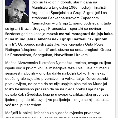
Dok su tako onih dobrih, starih dana na
Mundijalu u Engleskoj 1966. nedjeljni finalisti
Argentina i Španjolska u Grupi 2 igrali još i sa
strašnom Beckenbauerovom Zapadnom
Njemačkom – u Grupi 1, samo podsjećam, tada
su igrali i Brazil, Urugvaj i Francuska – sportski će novinari
šezdeset godina kasnije
mozak morati rastegnuti do jaja kako
bi na Mundijalu u Americi neku grupu nazvali “skupinom
smrti”
. Uz pomoć našli statistike, koeficijenata i Opta Power
Ratingsa “skupinom smrti” ambiciozno su onda proglasili Grupu
I s Francuskom, Senegalom, Norveškom i Irakom.
Moćna Nizozemska ili strašna Njemačka, recimo, ovoga su ljeta
ispale već u prvom kolu eliminacijske faze i nisu ušle niti među
šesnaest najboljih – onoliko dakle najboljih koliko ih je nekad
uopće igralo svjetsko prvenstvo – a velika Italija, četverostruki
prvak svijeta, ne samo da se nije uspjela plasirati na Mundijal –
toliko besmisleno proširen da se na njega preko Lige nacija
upisala čak i Švedska, koja je u svojoj kvalifikacijskoj grupi bez
ijedne pobjede bila uvjerljivo posljednja – nego se nije plasirala
već treći put zaredom.
Mafijaši iz obitelji Infantino za sljedeće svjetsko prvenstvo,