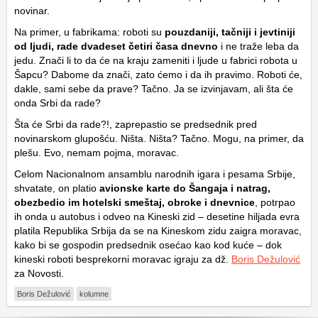
novinar.
Na primer, u fabrikama: roboti su
pouzdaniji, tačniji i jevtiniji
od ljudi, rade dvadeset četiri časa dnevno
i ne traže leba da
jedu. Znači li to da će na kraju zameniti i ljude u fabrici robota u
Šapcu? Dabome da znači, zato ćemo i da ih pravimo. Roboti će,
dakle, sami sebe da prave? Tačno. Ja se izvinjavam, ali šta će
onda Srbi da rade?
Šta će Srbi da rade?!, zaprepastio se predsednik pred
novinarskom glupošću. Ništa. Ništa? Tačno. Mogu, na primer, da
plešu. Evo, nemam pojma, moravac.
Celom Nacionalnom ansamblu narodnih igara i pesama Srbije,
shvatate, on platio
avionske karte do Šangaja i natrag,
obezbedio im hotelski smeštaj, obroke i dnevnice
, potrpao
ih onda u autobus i odveo na Kineski zid – desetine hiljada evra
platila Republika Srbija da se na Kineskom zidu zaigra moravac,
kako bi se gospodin predsednik osećao kao kod kuće – dok
kineski roboti besprekorni moravac igraju za dž.
Boris Dežulović
za Novosti.
Boris Dežulović
kolumne