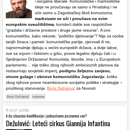
i socijalne liberale. Komunističke i marksističke
ideje ne proučavaju se samo u Hrvatskoj i ne
uče samo u Zagrebačkoj školi komunizma:
marksizam se uči i proučava na svim
europskim sveučilištima
, koristeći dakle sve raspoložive
“gradske i državne prostore i druge javne resurse”. A ono
komunističko, kako rekoste, “političko djelovanje”? Nije za osobe
tanjih živaca i pameti: komunističke partije, vjerovali ili ne,
najnormalnije djeluju u većini europskih država, a dvije takve,
sve sa srpom i čekićem u grbu, posve legalno djeluju čak i u
Sjedinjenim Državama! Komunista, štoviše, ima i u Europskom
parlamentu… nije toliko zbog njihovih ambicioznih planova da
restauriraju sovjetski imperij,
podignu željeznu zavjesu,
otvore gulage i obnove komunističku Jugoslaviju
, koliko
zbog njihove posve neambiciozne socijalne politike i strategije –
priuštivog stanovanja.
Boris Dežulović
za Novosti
Boris Dežulović
kolumne
21.07. (13:00)
A da izbacimo kvalifikacije i jednostavno pozovemo sve?
Dežulović: Leteći cirkus Giannija Infantina