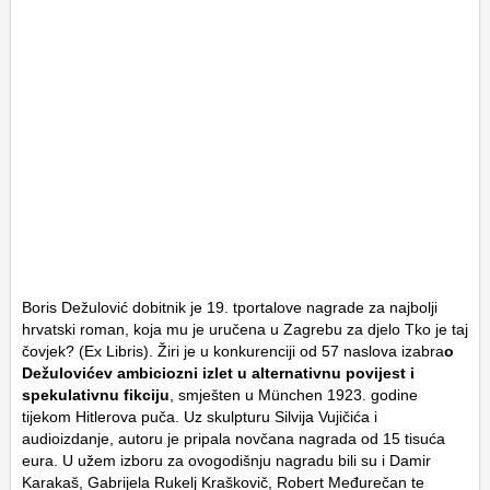
Boris Dežulović dobitnik je 19. tportalove nagrade za najbolji
hrvatski roman, koja mu je uručena u Zagrebu za djelo
Tko je taj
čovjek?
(Ex Libris). Žiri je u konkurenciji od 57 naslova izabra
o
Dežulovićev ambiciozni izlet u alternativnu povijest i
spekulativnu fikciju
, smješten u München 1923. godine
tijekom Hitlerova puča. Uz skulpturu Silvija Vujičića i
audioizdanje, autoru je pripala novčana nagrada od 15 tisuća
eura. U užem izboru za ovogodišnju nagradu bili su i Damir
Karakaš, Gabrijela Rukelj Kraškovič, Robert Međurečan te