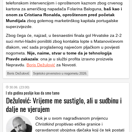
telefonskom intervencijom i oproštenom kaznom zbog crvenog
kartona za američkog napadača
Folarina Baloguna
,
baš kao i
onom za Cristiana Ronalda, oproštenom pred početak
Mundijala
zbog golemog marketinškog kapitala portugalske
superzvijezde.
Zbog čega će, najzad, u šesnaestini finala gol Hrvatske za 2-2
suci mrtvi-hladni poništiti zbog kontakta lopte s Matanovićevom
dlakom, već sada proglašenog najvećom pljačkom u povijesti
nogometa.
Nije, naime, stvar u tome da je tehnologija
Pravde zakazala
: ona je u službi profita izravno proizvela
Nepravdu.
Boris Dežulović
za Novosti.
Boris Dežulović
Svjetsko prvenstvo u nogometu 2026.
30.06. (23:00)
I sto godina poslije kao da smo tamo
Dežulović: Vrijeme me sustiglo, ali u sudbinu i
dalje ne vjerujem
Dok je u svom nagrađivanom prvijencu
Christkind
propitivao etičke granice i
opravdanost ubojstva dječaka koji će tek postati