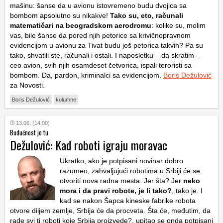
mašinu: šanse da u avionu istovremeno budu dvojica sa
bombom apsolutno su nikakve!
Tako su, eto, računali
matematičari na beogradskom aerodromu
: kolike su, molim
vas, bile šanse da pored njih petorice sa krivičnopravnom
evidencijom u avionu za Tivat budu još petorica takvih? Pa su
tako, shvatili ste, računali i ostali. I naposletku – da skratim –
ceo avion, svih njih osamdeset četvorica, ispali teroristi sa
bombom. Da, pardon, kriminalci sa evidencijom.
Boris Dežulović
za Novosti.
Boris Dežulović
kolumne
13.06. (14:00)
Budućnost je tu
Dežulović: Kad roboti igraju moravac
Ukratko, ako je potpisani novinar dobro
razumeo, zahvaljujući robotima u Srbiji će se
otvoriti nova radna mesta. Jer šta? Jer
neko
mora i da pravi robote, je li tako?
, tako je. I
kad se nakon Šapca kineske fabrike robota
otvore diljem zemlje, Srbija će da procveta. Šta će, međutim, da
rade svi ti roboti koje Srbija proizvede?, upitao se onda potpisani