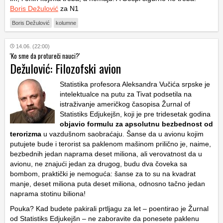
Boris Dežulović
za N1
Boris Dežulović
kolumne
14.06. (22:00)
'Ko sme da protureči nauci?'
Dežulović: Filozofski avion
Statistika profesora Aleksandra Vučića srpske je
intelektualce na putu za Tivat podsetila na
istraživanje američkog časopisa Žurnal of
Statistiks Edjukejšn, koji je pre tridesetak godina
objavio formulu za apsolutnu bezbednost od
terorizma
u vazdušnom saobraćaju. Šanse da u avionu kojim
putujete bude i terorist sa paklenom mašinom prilično je, naime,
bezbednih jedan naprama deset miliona, ali verovatnost da u
avionu, ne znajući jedan za drugog, budu dva čoveka sa
bombom, praktički je nemoguća: šanse za to su na kvadrat
manje, deset miliona puta deset miliona, odnosno tačno jedan
naprama stotinu biliona!
Pouka? Kad budete pakirali prtljagu za let – poentirao je Žurnal
od Statistiks Edjukejšn – ne zaboravite da ponesete paklenu