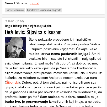
Nenad Stipanić.
tportal
Boris Dežulović
Tportalova književna nagrada
16.06. (18:00)
'Bog u Tribunju ima svoj financijski plan'
Dežulović: Šijavica s Isusom
Što je pokazalo provedeno kriminalističko
istraživanje službenika Policijske postaje Vodice
u župnim poslovnim knjigama? Čekajte,
kako
mislite, crkva nema poslovnih knjiga?
Što bi
svakako bilo – sad ste i vi shvatili – najgluplje od
sviju glupih pitanja. E, sad može “ali dobro”: ali dobro, recimo,
da je bilo sve kako kaže vijest: da je “besramna kradljivica” s
ciljem ostvarivanja protupravne imovinske koristi ušla u crkvu i iz
košarice za milodare svetom Anti pred nosom uzela dva eura
(
Šibenski
). Dobro, pet. U tom slučaju, naime, iscrpili smo sva
glupa, i ostalo nam je samo ono ključno teološko pitanje – pa što
da je gospođa i uzela par novčića iz košarice za milodare? Ili, da
preformuliram: pa što?
Sam smisao milodara, tumačio mi je
barba Ivo, je poravnavanje između
onih koji imaju, a ne treba
im, i onih kojima treba, a nemaju. A Gospi sigurno ne treba.