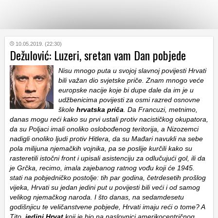
KATEGORIJE
10.05.2019. (22:30)
Dežulović: Luzeri, sretan vam Dan pobjede
Nisu mnogo puta u svojoj slavnoj povijesti Hrvati
HRVATSKI
WEB
bili važan dio svjetske priče. Znam mnogo veće
europske nacije koje bi dupe dale da im je u
udžbenicima povijesti za osmi razred osnovne
škole
hrvatska priča
. Da Francuzi, metnimo,
danas mogu reći kako su prvi ustali protiv nacističkog okupatora,
da su Poljaci imali onoliko oslobođenog teritorija, a Nizozemci
nadigli onoliko ljudi protiv Hitlera, da su Mađari navukli na sebe
pola milijuna njemačkih vojnika, pa se poslije kurčili kako su
rasteretili istočni front i upisali asistenciju za odlučujući gol, ili da
je Grčka, recimo, imala zajebanog ratnog vođu koji će 1945.
stati na pobjedničko postolje: tih par godina, četrdesetih prošlog
vijeka, Hrvati su jedan jedini put u povijesti bili veći i od samog
velikog njemačkog naroda. I što danas, na sedamdesetu
godišnjicu te veličanstvene pobjede, Hrvati imaju reći o tome? A
Tito,
jedini Hrvat
koji je bio na naslovnici amerikocentričnog