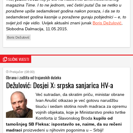
magazina Time. I to ne jednom, već četiri puta! Da se netko u
poražene upiše sedamdeset godina nakon poraza, i da se to
sedamdeset godina kasnije u poražene guraju pobjednici – e, to
svijet još nije vidio.
Uvijek aktualni znani junak
Boris Dežulović
,
Slobodna Dalmacija, 11.05.2015.
Boris Dežulović
SLIČNE VIJESTI
Prekjučer (08:00)
Obrana i zaštita od trojanskih dušeka
Dežulović: Dosjei X: srpska sanjarica HV-a
Već sutradan, da skratim priču, ministar obrane
Ivan Anušić otkazao je već gotovu narudžbu
tisuću i sedam stotina novih madraca za opremu
vojnih objekata, koje je Ministarstvo preko tvrtke
Komforta iz Slavonskog Broda
kupilo od
tamošnjeg SB Fleksa: ispostavilo se, naime, da su rečeni
madraci
proizvedeni u njihovim pogonima u – Srbiji!