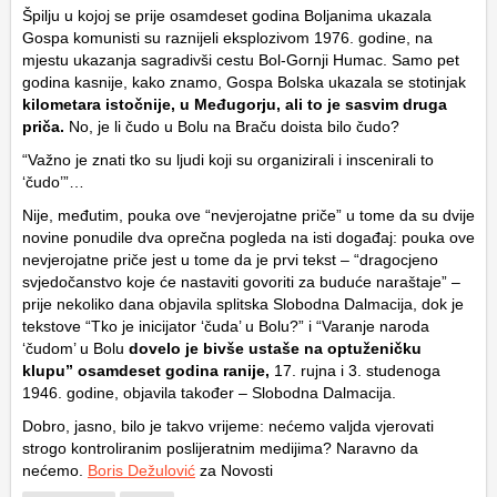
Špilju u kojoj se prije osamdeset godina Boljanima ukazala
Gospa komunisti su raznijeli eksplozivom 1976. godine, na
mjestu ukazanja sagradivši cestu Bol-Gornji Humac. Samo pet
godina kasnije, kako znamo, Gospa Bolska ukazala se stotinjak
kilometara istočnije, u Međugorju, ali to je sasvim druga
priča.
No, je li čudo u Bolu na Braču doista bilo čudo?
“Važno je znati tko su ljudi koji su organizirali i inscenirali to
‘čudo’”…
Nije, međutim, pouka ove “nevjerojatne priče” u tome da su dvije
novine ponudile dva oprečna pogleda na isti događaj: pouka ove
nevjerojatne priče jest u tome da je prvi tekst – “dragocjeno
svjedočanstvo koje će nastaviti govoriti za buduće naraštaje” –
prije nekoliko dana objavila splitska Slobodna Dalmacija, dok je
tekstove “Tko je inicijator ‘čuda’ u Bolu?” i “Varanje naroda
‘čudom’ u Bolu
dovelo je bivše ustaše na optuženičku
klupu” osamdeset godina ranije,
17. rujna i 3. studenoga
1946. godine, objavila također – Slobodna Dalmacija.
Dobro, jasno, bilo je takvo vrijeme: nećemo valjda vjerovati
strogo kontroliranim poslijeratnim medijima? Naravno da
nećemo.
Boris Dežulović
za Novosti