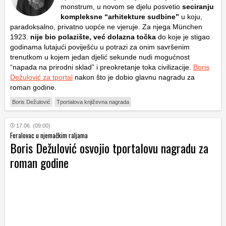
monstrum, u novom se djelu posvetio
seciranju
kompleksne “arhitekture sudbine”
u koju,
paradoksalno, privatno uopće ne vjeruje. Za njega München
1923.
nije bio polazište, već dolazna točka
do koje je stigao
godinama lutajući poviješću u potrazi za onim savršenim
trenutkom u kojem jedan djelić sekunde nudi mogućnost
“napada na prirodni sklad” i preokretanje toka civilizacije.
Boris
Dežulović za tportal
nakon što je dobio glavnu nagradu za
roman godine.
Boris Dežulović
Tportalova književna nagrada
17.06. (09:00)
Feralovac u njemačkim raljama
Boris Dežulović osvojio tportalovu nagradu za
roman godine