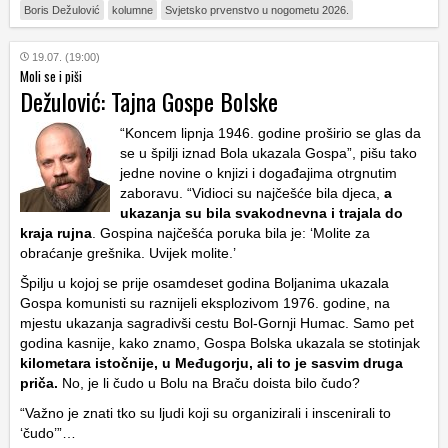
Boris Dežulović
kolumne
Svjetsko prvenstvo u nogometu 2026.
19.07. (19:00)
Moli se i piši
Dežulović: Tajna Gospe Bolske
“Koncem lipnja 1946. godine proširio se glas da
se u špilji iznad Bola ukazala Gospa”, pišu tako
jedne novine o knjizi i događajima otrgnutim
zaboravu. “Vidioci su najčešće bila djeca,
a
ukazanja su bila svakodnevna i trajala do
kraja rujna
. Gospina najčešća poruka bila je: ‘Molite za
obraćanje grešnika. Uvijek molite.’
Špilju u kojoj se prije osamdeset godina Boljanima ukazala
Gospa komunisti su raznijeli eksplozivom 1976. godine, na
mjestu ukazanja sagradivši cestu Bol-Gornji Humac. Samo pet
godina kasnije, kako znamo, Gospa Bolska ukazala se stotinjak
kilometara istočnije, u Međugorju, ali to je sasvim druga
priča.
No, je li čudo u Bolu na Braču doista bilo čudo?
“Važno je znati tko su ljudi koji su organizirali i inscenirali to
‘čudo’”…