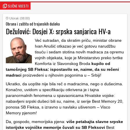
SLIČNE VIJESTI
Utorak (08:00)
Obrana i zaštita od trojanskih dušeka
Dežulović: Dosjei X: srpska sanjarica HV-a
Već sutradan, da skratim priču, ministar obrane
Ivan Anušić otkazao je već gotovu narudžbu
tisuću i sedam stotina novih madraca za opremu
vojnih objekata, koje je Ministarstvo preko tvrtke
Komforta iz Slavonskog Broda
kupilo od
tamošnjeg SB Fleksa: ispostavilo se, naime, da su rečeni
madraci
proizvedeni u njihovim pogonima u – Srbiji!
Ukratko, da uopšte nije bila reč o madracima, nego o dušecima.
Konačno, uvidom u specifikaciju otkrivena je i tajna
paranormalnih fenomena u spavaonicama Hrvatske vojske:
nabavljeni srpski dušeci bili su, naime, iz serije Best Memory 20,
ponosa SB Fleksa, s izravno u navlaku ušivenom – Visco
Memory pjenom!
Da, gospodo, memorijska pjena:
više petabajta slavne srpske
istorijske vojničke memorije čuvali su SB Fleksovi
Best