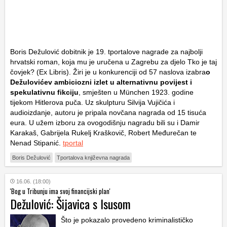
Boris Dežulović dobitnik je 19. tportalove nagrade za najbolji
hrvatski roman, koja mu je uručena u Zagrebu za djelo
Tko je taj
čovjek?
(Ex Libris). Žiri je u konkurenciji od 57 naslova izabra
o
Dežulovićev ambiciozni izlet u alternativnu povijest i
spekulativnu fikciju
, smješten u München 1923. godine
tijekom Hitlerova puča. Uz skulpturu Silvija Vujičića i
audioizdanje, autoru je pripala novčana nagrada od 15 tisuća
eura. U užem izboru za ovogodišnju nagradu bili su i Damir
Karakaš, Gabrijela Rukelj Kraškovič, Robert Međurečan te
Nenad Stipanić.
tportal
Boris Dežulović
Tportalova književna nagrada
16.06. (18:00)
'Bog u Tribunju ima svoj financijski plan'
Dežulović: Šijavica s Isusom
Što je pokazalo provedeno kriminalističko