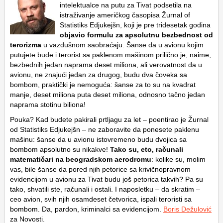
intelektualce na putu za Tivat podsetila na
istraživanje američkog časopisa Žurnal of
Statistiks Edjukejšn, koji je pre tridesetak godina
objavio formulu za apsolutnu bezbednost od
terorizma
u vazdušnom saobraćaju. Šanse da u avionu kojim
putujete bude i terorist sa paklenom mašinom prilično je, naime,
bezbednih jedan naprama deset miliona, ali verovatnost da u
avionu, ne znajući jedan za drugog, budu dva čoveka sa
bombom, praktički je nemoguća: šanse za to su na kvadrat
manje, deset miliona puta deset miliona, odnosno tačno jedan
naprama stotinu biliona!
Pouka? Kad budete pakirali prtljagu za let – poentirao je Žurnal
od Statistiks Edjukejšn – ne zaboravite da ponesete paklenu
mašinu: šanse da u avionu istovremeno budu dvojica sa
bombom apsolutno su nikakve!
Tako su, eto, računali
matematičari na beogradskom aerodromu
: kolike su, molim
vas, bile šanse da pored njih petorice sa krivičnopravnom
evidencijom u avionu za Tivat budu još petorica takvih? Pa su
tako, shvatili ste, računali i ostali. I naposletku – da skratim –
ceo avion, svih njih osamdeset četvorica, ispali teroristi sa
bombom. Da, pardon, kriminalci sa evidencijom.
Boris Dežulović
za Novosti.