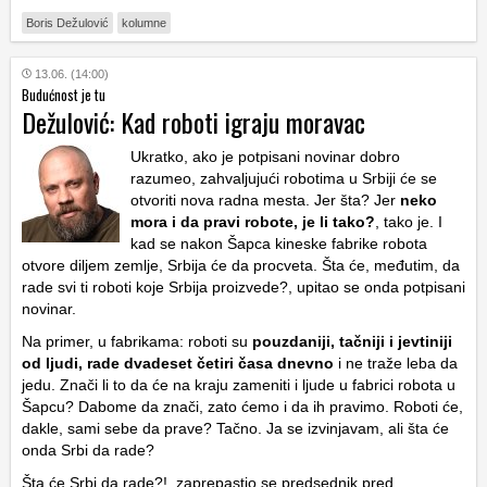
Boris Dežulović
kolumne
13.06. (14:00)
Budućnost je tu
Dežulović: Kad roboti igraju moravac
Ukratko, ako je potpisani novinar dobro
razumeo, zahvaljujući robotima u Srbiji će se
otvoriti nova radna mesta. Jer šta? Jer
neko
mora i da pravi robote, je li tako?
, tako je. I
kad se nakon Šapca kineske fabrike robota
otvore diljem zemlje, Srbija će da procveta. Šta će, međutim, da
rade svi ti roboti koje Srbija proizvede?, upitao se onda potpisani
novinar.
Na primer, u fabrikama: roboti su
pouzdaniji, tačniji i jevtiniji
od ljudi, rade dvadeset četiri časa dnevno
i ne traže leba da
jedu. Znači li to da će na kraju zameniti i ljude u fabrici robota u
Šapcu? Dabome da znači, zato ćemo i da ih pravimo. Roboti će,
dakle, sami sebe da prave? Tačno. Ja se izvinjavam, ali šta će
onda Srbi da rade?
Šta će Srbi da rade?!, zaprepastio se predsednik pred