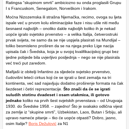
Ratingsa “skupinom smrti” ambiciozno su onda proglasili Grupu
I s Francuskom, Senegalom, Norveškom i Irakom.
Moćna Nizozemska ili strašna Njemačka, recimo, ovoga su ljeta
ispale već u prvom kolu eliminacijske faze i nisu ušle niti među
šesnaest najboljih – onoliko dakle najboljih koliko ih je nekad
uopće igralo svjetsko prvenstvo – a velika Italija, četverostruki
prvak svijeta, ne samo da se nije uspjela plasirati na Mundijal –
toliko besmisleno proširen da se na njega preko Lige nacija
upisala čak i Švedska, koja je u svojoj kvalifikacijskoj grupi bez
ijedne pobjede bila uvjerljivo posljednja – nego se nije plasirala
već treći put zaredom.
Mafijaši iz obitelji Infantino za sljedeće svjetsko prvenstvo,
čudovišni leteći cirkus koji će se igrati u šest zemalja na tri
kontinenta, već sad najavljuju dodatno proširenje formata na čak
šezdeset i četiri reprezentacije.
Što znači da će se igrati
suludih stotinu dvadeset i osam utakmica, ili gotovo
jednako
koliko na prvih šest svjetskih prvenstava – od Urugvaja
1930. do Švedske 1958. – zajedno! Što je svakako odlična vijest
za zemlje iz “skupine smrti”, Uzbekistan, Laos, Butan i Srbiju, ali
upravo nameće pitanje – tko će uopće otpasti? Dobro, jasno,
osim Italije?
Boris Dežulović
za N1