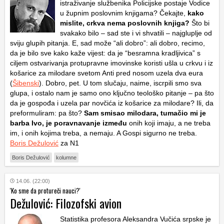
istraživanje službenika Policijske postaje Vodice
u župnim poslovnim knjigama? Čekajte,
kako
mislite, crkva nema poslovnih knjiga?
Što bi
svakako bilo – sad ste i vi shvatili – najgluplje od
sviju glupih pitanja. E, sad može “ali dobro”: ali dobro, recimo,
da je bilo sve kako kaže vijest: da je “besramna kradljivica” s
ciljem ostvarivanja protupravne imovinske koristi ušla u crkvu i iz
košarice za milodare svetom Anti pred nosom uzela dva eura
(
Šibenski
). Dobro, pet. U tom slučaju, naime, iscrpili smo sva
glupa, i ostalo nam je samo ono ključno teološko pitanje – pa što
da je gospođa i uzela par novčića iz košarice za milodare? Ili, da
preformuliram: pa što?
Sam smisao milodara, tumačio mi je
barba Ivo, je poravnavanje između
onih koji imaju, a ne treba
im, i onih kojima treba, a nemaju. A Gospi sigurno ne treba.
Boris Dežulović
za N1
Boris Dežulović
kolumne
14.06. (22:00)
'Ko sme da protureči nauci?'
Dežulović: Filozofski avion
Statistika profesora Aleksandra Vučića srpske je