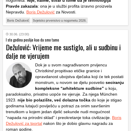
nogometa.
Nije, naime, stvar u tome da je tehnologija
Pravde zakazala
: ona je u službi profita izravno proizvela
Nepravdu.
Boris Dežulović
za Novosti.
Boris Dežulović
Svjetsko prvenstvo u nogometu 2026.
30.06. (23:00)
I sto godina poslije kao da smo tamo
Dežulović: Vrijeme me sustiglo, ali u sudbinu i
dalje ne vjerujem
Dok je u svom nagrađivanom prvijencu
Christkind
propitivao etičke granice i
opravdanost ubojstva dječaka koji će tek postati
monstrum, u novom se djelu posvetio
seciranju
kompleksne “arhitekture sudbine”
u koju,
paradoksalno, privatno uopće ne vjeruje. Za njega München
1923.
nije bio polazište, već dolazna točka
do koje je stigao
godinama lutajući poviješću u potrazi za onim savršenim
trenutkom u kojem jedan djelić sekunde nudi mogućnost
“napada na prirodni sklad” i preokretanje toka civilizacije.
Boris
Dežulović za tportal
nakon što je dobio glavnu nagradu za
roman godine.