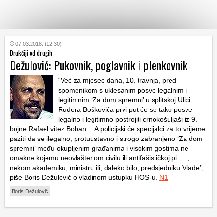
KATEGORIJE
07.03.2018. (12:30)
Drukčiji od drugih
Dežulović: Pukovnik, poglavnik i plenkovnik
HRVATSKI
WEB
“Već za mjesec dana, 10. travnja, pred
spomenikom s uklesanim posve legalnim i
legitimnim ‘Za dom spremni’ u splitskoj Ulici
Ruđera Boškovića prvi put će se tako posve
legalno i legitimno postrojiti crnokošuljaši iz 9.
bojne Rafael vitez Boban… A policijski će specijalci za to vrijeme
paziti da se ilegalno, protuustavno i strogo zabranjeno ‘Za dom
spremni’ među okupljenim građanima i visokim gostima ne
omakne kojemu neovlaštenom civilu ili antifašističkoj pi…..,
nekom akademiku, ministru ili, daleko bilo, predsjedniku Vlade”,
piše Boris Dežulović o vladinom ustupku HOS-u.
N1
Boris Dežulović