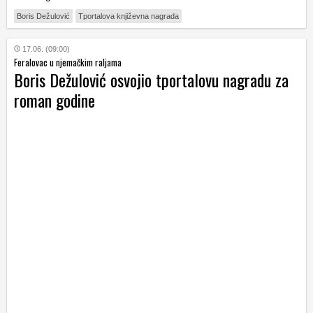
Boris Dežulović
Tportalova književna nagrada
17.06. (09:00)
Feralovac u njemačkim raljama
Boris Dežulović osvojio tportalovu nagradu za
roman godine