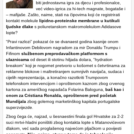
biti jednostavna igra za djecu i profesionalce,
već video-igrica za hi-tech magnate, bogataše i
– mafijaše. Zašto, naime, stati na čipovima koji će registrirati
kontakt molekule
lipidno-proteinske membrane u kutikuli
ljudske dlake
s poliuretanskom makromolekulom Adidasove
lopte?
“Pravi razlozi” pokazat će se dvanaest godina kasnije onom
Infantinovom
Debilovom nagradom za mir
Donaldu Trumpu
i
Fifinom
službenom preprodavačkom platformom s
ulaznicama
od deset ili stotinu hiljada dolara, “hydration
breakom” koji je nogomet pretvorio u košomet s četvrtinama za
reklamne blokove i maltretiranjem sumnjivih navijača, sudaca i
cijelih reprezentacija, a konačno razotkriti Trumpovom
telefonskom intervencijom i oproštenom kaznom zbog crvenog
kartona za američkog napadača
Folarina Baloguna
,
baš kao i
onom za Cristiana Ronalda, oproštenom pred početak
Mundijala
zbog golemog marketinškog kapitala portugalske
superzvijezde.
Zbog čega će, najzad, u šesnaestini finala gol Hrvatske za 2-2
suci mrtvi-hladni poništiti zbog kontakta lopte s Matanovićevom
dlakom, već sada proglašenog najvećom pljačkom u povijesti