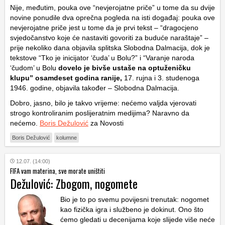
Nije, međutim, pouka ove “nevjerojatne priče” u tome da su dvije
novine ponudile dva oprečna pogleda na isti događaj: pouka ove
nevjerojatne priče jest u tome da je prvi tekst – “dragocjeno
svjedočanstvo koje će nastaviti govoriti za buduće naraštaje” –
prije nekoliko dana objavila splitska Slobodna Dalmacija, dok je
tekstove “Tko je inicijator ‘čuda’ u Bolu?” i “Varanje naroda
‘čudom’ u Bolu
dovelo je bivše ustaše na optuženičku
klupu” osamdeset godina ranije,
17. rujna i 3. studenoga
1946. godine, objavila također – Slobodna Dalmacija.
Dobro, jasno, bilo je takvo vrijeme: nećemo valjda vjerovati
strogo kontroliranim poslijeratnim medijima? Naravno da
nećemo.
Boris Dežulović
za Novosti
Boris Dežulović
kolumne
12.07. (14:00)
FIFA vam materina, sve morate uništiti
Dežulović: Zbogom, nogomete
Bio je to po svemu povijesni trenutak: nogomet
kao fizička igra i službeno je dokinut. Ono što
ćemo gledati u decenijama koje slijede više neće