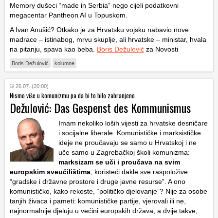
Memory dušeci “made in Serbia” nego cijeli podatkovni
megacentar Pantheon AI u Topuskom.
A Ivan Anušić? Otkako je za Hrvatsku vojsku nabavio nove
madrace – istinabog, mrvu skuplje, ali hrvatske – ministar, hvala
na pitanju, spava kao beba.
Boris Dežulović
za Novosti
Boris Dežulović
kolumne
26.07. (20:00)
Nismo više u komunizmu pa da bi to bilo zabranjeno
Dežulović: Das Gespenst des Kommunismus
Imam nekoliko loših vijesti za hrvatske desničare
i socijalne liberale. Komunističke i marksističke
ideje ne proučavaju se samo u Hrvatskoj i ne
uče samo u Zagrebačkoj školi komunizma:
marksizam se uči i proučava na svim
europskim sveučilištima
, koristeći dakle sve raspoložive
“gradske i državne prostore i druge javne resurse”. A ono
komunističko, kako rekoste, “političko djelovanje”? Nije za osobe
tanjih živaca i pameti: komunističke partije, vjerovali ili ne,
najnormalnije djeluju u većini europskih država, a dvije takve,