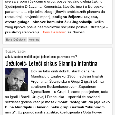
sve sa srpom i čekićem u grbu, posve legalno djeluju čak i u
Sjedinjenim Državama! Komunista, štoviše, ima i u Europskom
parlamentu… nije toliko zbog njihovih ambicioznih planova da
restauriraju sovjetski imperij,
podignu željeznu zavjesu,
otvore gulage i obnove komunističku Jugoslaviju
, koliko
zbog njihove posve neambiciozne socijalne politike i strategije –
priuštivog stanovanja.
Boris Dežulović
za Novosti
Boris Dežulović
kolumne
21.07. (13:00)
A da izbacimo kvalifikacije i jednostavno pozovemo sve?
Dežulović: Leteći cirkus Giannija Infantina
Dok su tako onih dobrih, starih dana na
Mundijalu u Engleskoj 1966. nedjeljni finalisti
Argentina i Španjolska u Grupi 2 igrali još i sa
strašnom Beckenbauerovom Zapadnom
Njemačkom – u Grupi 1, samo podsjećam, tada
su igrali i Brazil, Urugvaj i Francuska – sportski će novinari
šezdeset godina kasnije
mozak morati rastegnuti do jaja kako
bi na Mundijalu u Americi neku grupu nazvali “skupinom
smrti”
. Uz pomoć našli statistike, koeficijenata i Opta Power