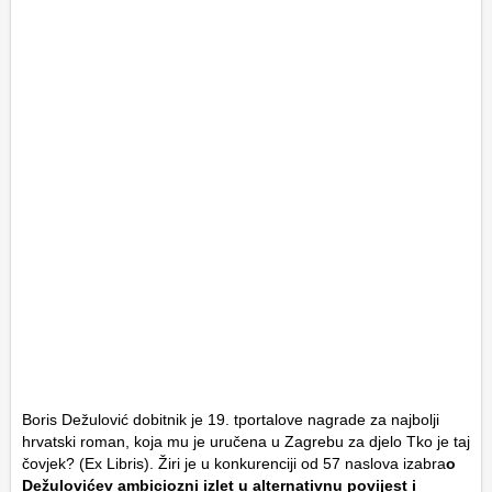
Boris Dežulović dobitnik je 19. tportalove nagrade za najbolji
hrvatski roman, koja mu je uručena u Zagrebu za djelo
Tko je taj
čovjek?
(Ex Libris). Žiri je u konkurenciji od 57 naslova izabra
o
Dežulovićev ambiciozni izlet u alternativnu povijest i