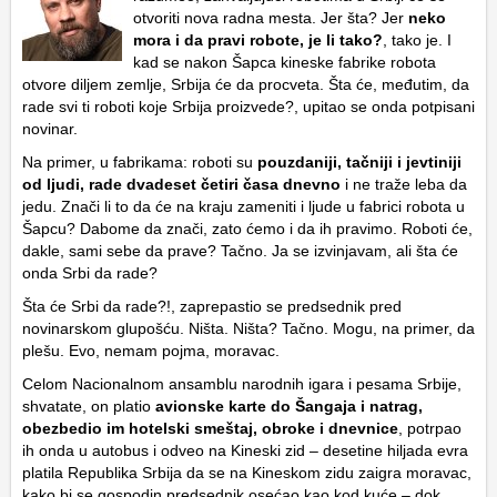
otvoriti nova radna mesta. Jer šta? Jer
neko
mora i da pravi robote, je li tako?
, tako je. I
kad se nakon Šapca kineske fabrike robota
otvore diljem zemlje, Srbija će da procveta. Šta će, međutim, da
rade svi ti roboti koje Srbija proizvede?, upitao se onda potpisani
novinar.
Na primer, u fabrikama: roboti su
pouzdaniji, tačniji i jevtiniji
od ljudi, rade dvadeset četiri časa dnevno
i ne traže leba da
jedu. Znači li to da će na kraju zameniti i ljude u fabrici robota u
Šapcu? Dabome da znači, zato ćemo i da ih pravimo. Roboti će,
dakle, sami sebe da prave? Tačno. Ja se izvinjavam, ali šta će
onda Srbi da rade?
Šta će Srbi da rade?!, zaprepastio se predsednik pred
novinarskom glupošću. Ništa. Ništa? Tačno. Mogu, na primer, da
plešu. Evo, nemam pojma, moravac.
Celom Nacionalnom ansamblu narodnih igara i pesama Srbije,
shvatate, on platio
avionske karte do Šangaja i natrag,
obezbedio im hotelski smeštaj, obroke i dnevnice
, potrpao
ih onda u autobus i odveo na Kineski zid – desetine hiljada evra
platila Republika Srbija da se na Kineskom zidu zaigra moravac,
kako bi se gospodin predsednik osećao kao kod kuće – dok