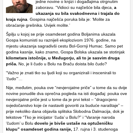
jedne novine o knjizi i događajima otrgnutim
zaboravu. “Vidioci su najčešće bila djeca,
a
ukazanja su bila svakodnevna i trajala do
kraja rujna
. Gospina najčešća poruka bila je: ‘Molite za
obraćanje grešnika. Uvijek molite.’
Špilju u kojoj se prije osamdeset godina Boljanima ukazala
Gospa komunisti su raznijeli eksplozivom 1976. godine, na
mjestu ukazanja sagradivši cestu Bol-Gornji Humac. Samo pet
godina kasnije, kako znamo, Gospa Bolska ukazala se stotinjak
kilometara istočnije, u Međugorju, ali to je sasvim druga
priča.
No, je li čudo u Bolu na Braču doista bilo čudo?
“Važno je znati tko su ljudi koji su organizirali i inscenirali to
‘čudo’”…
Nije, međutim, pouka ove “nevjerojatne priče” u tome da su dvije
novine ponudile dva oprečna pogleda na isti događaj: pouka ove
nevjerojatne priče jest u tome da je prvi tekst – “dragocjeno
svjedočanstvo koje će nastaviti govoriti za buduće naraštaje” –
prije nekoliko dana objavila splitska Slobodna Dalmacija, dok je
tekstove “Tko je inicijator ‘čuda’ u Bolu?” i “Varanje naroda
‘čudom’ u Bolu
dovelo je bivše ustaše na optuženičku
klupu” osamdeset godina ranije,
17. rujna i 3. studenoga