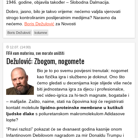
1946. godine, objavila također – Slobodna Dalmacija.
Dobro, jasno, bilo je takvo vrijeme: nećemo valjda vjerovati
strogo kontroliranim poslijeratnim medijima? Naravno da
nećemo.
Boris Dežulović
za Novosti
Boris Dežulović
kolumne
12.07. (14:00)
FIFA vam materina, sve morate uništiti
Dežulović: Zbogom, nogomete
Bio je to po svemu povijesni trenutak: nogomet
kao fizička igra i službeno je dokinut. Ono što
ćemo gledati u decenijama koje slijede više neće
biti jednostavna igra za djecu i profesionalce,
već video-igrica za hi-tech magnate, bogataše i
– mafijaše. Zašto, naime, stati na čipovima koji će registrirati
kontakt molekule
lipidno-proteinske membrane u kutikuli
ljudske dlake
s poliuretanskom makromolekulom Adidasove
lopte?
“Pravi razlozi” pokazat će se dvanaest godina kasnije onom
Infantinovom
Debilovom nagradom za mir
Donaldu Trumpu
i