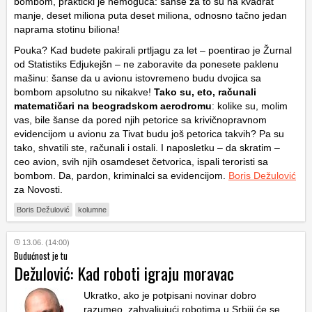
bombom, praktički je nemoguća: šanse za to su na kvadrat
manje, deset miliona puta deset miliona, odnosno tačno jedan
naprama stotinu biliona!
Pouka? Kad budete pakirali prtljagu za let – poentirao je Žurnal
od Statistiks Edjukejšn – ne zaboravite da ponesete paklenu
mašinu: šanse da u avionu istovremeno budu dvojica sa
bombom apsolutno su nikakve!
Tako su, eto, računali
matematičari na beogradskom aerodromu
: kolike su, molim
vas, bile šanse da pored njih petorice sa krivičnopravnom
evidencijom u avionu za Tivat budu još petorica takvih? Pa su
tako, shvatili ste, računali i ostali. I naposletku – da skratim –
ceo avion, svih njih osamdeset četvorica, ispali teroristi sa
bombom. Da, pardon, kriminalci sa evidencijom.
Boris Dežulović
za Novosti.
Boris Dežulović
kolumne
13.06. (14:00)
Budućnost je tu
Dežulović: Kad roboti igraju moravac
Ukratko, ako je potpisani novinar dobro
razumeo, zahvaljujući robotima u Srbiji će se