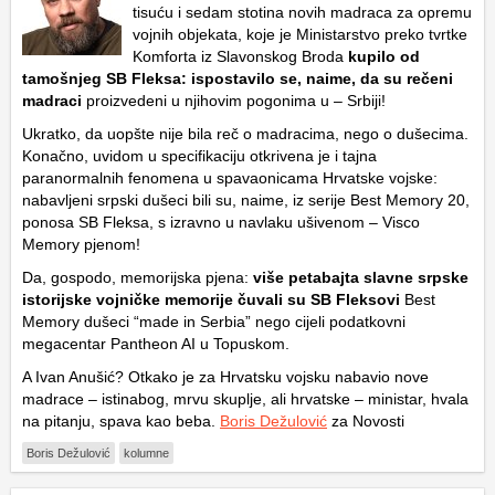
tisuću i sedam stotina novih madraca za opremu
vojnih objekata, koje je Ministarstvo preko tvrtke
Komforta iz Slavonskog Broda
kupilo od
tamošnjeg SB Fleksa: ispostavilo se, naime, da su rečeni
madraci
proizvedeni u njihovim pogonima u – Srbiji!
Ukratko, da uopšte nije bila reč o madracima, nego o dušecima.
Konačno, uvidom u specifikaciju otkrivena je i tajna
paranormalnih fenomena u spavaonicama Hrvatske vojske:
nabavljeni srpski dušeci bili su, naime, iz serije Best Memory 20,
ponosa SB Fleksa, s izravno u navlaku ušivenom – Visco
Memory pjenom!
Da, gospodo, memorijska pjena:
više petabajta slavne srpske
istorijske vojničke memorije čuvali su SB Fleksovi
Best
Memory dušeci “made in Serbia” nego cijeli podatkovni
megacentar Pantheon AI u Topuskom.
A Ivan Anušić? Otkako je za Hrvatsku vojsku nabavio nove
madrace – istinabog, mrvu skuplje, ali hrvatske – ministar, hvala
na pitanju, spava kao beba.
Boris Dežulović
za Novosti
Boris Dežulović
kolumne