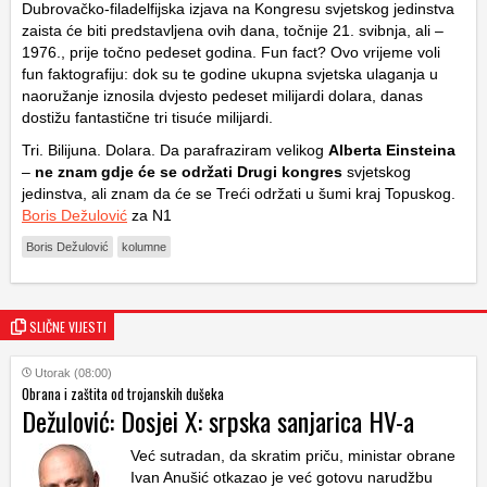
Dubrovačko-filadelfijska izjava na Kongresu svjetskog jedinstva
zaista će biti predstavljena ovih dana, točnije 21. svibnja, ali –
1976., prije točno pedeset godina. Fun fact? Ovo vrijeme voli
fun faktografiju: dok su te godine ukupna svjetska ulaganja u
naoružanje iznosila dvjesto pedeset milijardi dolara, danas
dostižu fantastične tri tisuće milijardi.
Tri. Bilijuna. Dolara. Da parafraziram velikog
Alberta Einsteina
–
ne znam gdje će se održati Drugi kongres
svjetskog
jedinstva, ali znam da će se Treći održati u šumi kraj Topuskog.
Boris Dežulović
za N1
Boris Dežulović
kolumne
SLIČNE VIJESTI
Utorak (08:00)
Obrana i zaštita od trojanskih dušeka
Dežulović: Dosjei X: srpska sanjarica HV-a
Već sutradan, da skratim priču, ministar obrane
Ivan Anušić otkazao je već gotovu narudžbu