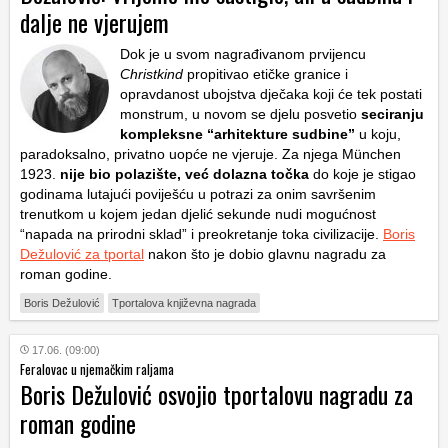
dalje ne vjerujem
Dok je u svom nagrađivanom prvijencu
Christkind
propitivao etičke granice i
opravdanost ubojstva dječaka koji će tek postati
monstrum, u novom se djelu posvetio
seciranju
kompleksne “arhitekture sudbine”
u koju,
paradoksalno, privatno uopće ne vjeruje. Za njega München
1923.
nije bio polazište, već dolazna točka
do koje je stigao
godinama lutajući poviješću u potrazi za onim savršenim
trenutkom u kojem jedan djelić sekunde nudi mogućnost
“napada na prirodni sklad” i preokretanje toka civilizacije.
Boris
Dežulović za tportal
nakon što je dobio glavnu nagradu za
roman godine.
Boris Dežulović
Tportalova književna nagrada
17.06. (09:00)
Feralovac u njemačkim raljama
Boris Dežulović osvojio tportalovu nagradu za
roman godine