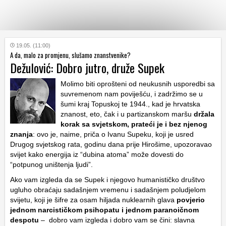
KATEGORIJE
19.05. (11:00)
A da, malo za promjenu, slušamo znanstvenike?
Dežulović: Dobro jutro, druže Supek
HRVATSKI
WEB
Molimo biti oprošteni od neukusnih usporedbi sa
suvremenom nam poviješću, i zadržimo se u
šumi kraj Topuskoj te 1944., kad je hrvatska
znanost, eto, čak i u partizanskom maršu
držala
korak sa svjetskom, prateći je i bez njenog
znanja
: ovo je, naime, priča o Ivanu Supeku, koji je usred
Drugog svjetskog rata, godinu dana prije Hirošime, upozoravao
svijet kako energija iz “dubina atoma” može dovesti do
“potpunog uništenja ljudi”.
Ako vam izgleda da se Supek i njegovo humanističko društvo
ugluho obraćaju sadašnjem vremenu i sadašnjem poludjelom
svijetu, koji je šifre za osam hiljada nuklearnih glava
povjerio
jednom narcističkom psihopatu i jednom paranoičnom
despotu
– dobro vam izgleda i dobro vam se čini: slavna