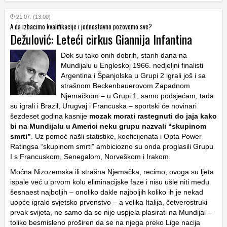
21.07. (13:00)
A da izbacimo kvalifikacije i jednostavno pozovemo sve?
Dežulović: Leteći cirkus Giannija Infantina
Dok su tako onih dobrih, starih dana na
Mundijalu u Engleskoj 1966. nedjeljni finalisti
Argentina i Španjolska u Grupi 2 igrali još i sa
strašnom Beckenbauerovom Zapadnom
Njemačkom – u Grupi 1, samo podsjećam, tada
su igrali i Brazil, Urugvaj i Francuska – sportski će novinari
šezdeset godina kasnije
mozak morati rastegnuti do jaja kako
bi na Mundijalu u Americi neku grupu nazvali “skupinom
smrti”
. Uz pomoć našli statistike, koeficijenata i Opta Power
Ratingsa “skupinom smrti” ambiciozno su onda proglasili Grupu
I s Francuskom, Senegalom, Norveškom i Irakom.
Moćna Nizozemska ili strašna Njemačka, recimo, ovoga su ljeta
ispale već u prvom kolu eliminacijske faze i nisu ušle niti među
šesnaest najboljih – onoliko dakle najboljih koliko ih je nekad
uopće igralo svjetsko prvenstvo – a velika Italija, četverostruki
prvak svijeta, ne samo da se nije uspjela plasirati na Mundijal –
toliko besmisleno proširen da se na njega preko Lige nacija