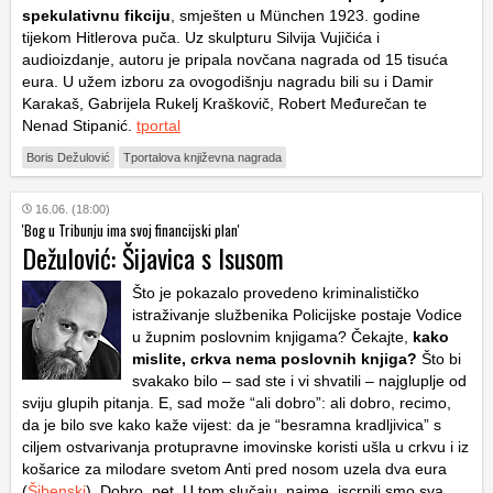
spekulativnu fikciju
, smješten u München 1923. godine
tijekom Hitlerova puča. Uz skulpturu Silvija Vujičića i
audioizdanje, autoru je pripala novčana nagrada od 15 tisuća
eura. U užem izboru za ovogodišnju nagradu bili su i Damir
Karakaš, Gabrijela Rukelj Kraškovič, Robert Međurečan te
Nenad Stipanić.
tportal
Boris Dežulović
Tportalova književna nagrada
16.06. (18:00)
'Bog u Tribunju ima svoj financijski plan'
Dežulović: Šijavica s Isusom
Što je pokazalo provedeno kriminalističko
istraživanje službenika Policijske postaje Vodice
u župnim poslovnim knjigama? Čekajte,
kako
mislite, crkva nema poslovnih knjiga?
Što bi
svakako bilo – sad ste i vi shvatili – najgluplje od
sviju glupih pitanja. E, sad može “ali dobro”: ali dobro, recimo,
da je bilo sve kako kaže vijest: da je “besramna kradljivica” s
ciljem ostvarivanja protupravne imovinske koristi ušla u crkvu i iz
košarice za milodare svetom Anti pred nosom uzela dva eura
(
Šibenski
). Dobro, pet. U tom slučaju, naime, iscrpili smo sva