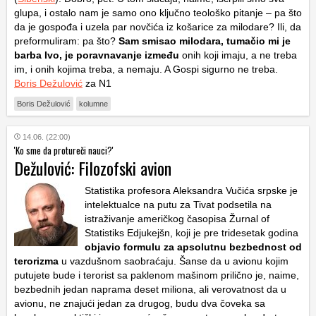
glupa, i ostalo nam je samo ono ključno teološko pitanje – pa što
da je gospođa i uzela par novčića iz košarice za milodare? Ili, da
preformuliram: pa što?
Sam smisao milodara, tumačio mi je
barba Ivo, je poravnavanje između
onih koji imaju, a ne treba
im, i onih kojima treba, a nemaju. A Gospi sigurno ne treba.
Boris Dežulović
za N1
Boris Dežulović
kolumne
14.06. (22:00)
'Ko sme da protureči nauci?'
Dežulović: Filozofski avion
Statistika profesora Aleksandra Vučića srpske je
intelektualce na putu za Tivat podsetila na
istraživanje američkog časopisa Žurnal of
Statistiks Edjukejšn, koji je pre tridesetak godina
objavio formulu za apsolutnu bezbednost od
terorizma
u vazdušnom saobraćaju. Šanse da u avionu kojim
putujete bude i terorist sa paklenom mašinom prilično je, naime,
bezbednih jedan naprama deset miliona, ali verovatnost da u
avionu, ne znajući jedan za drugog, budu dva čoveka sa