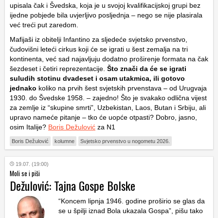
upisala čak i Švedska, koja je u svojoj kvalifikacijskoj grupi bez
ijedne pobjede bila uvjerljivo posljednja – nego se nije plasirala
već treći put zaredom.
Mafijaši iz obitelji Infantino za sljedeće svjetsko prvenstvo,
čudovišni leteći cirkus koji će se igrati u šest zemalja na tri
kontinenta, već sad najavljuju dodatno proširenje formata na čak
šezdeset i četiri reprezentacije.
Što znači da će se igrati
suludih stotinu dvadeset i osam utakmica, ili gotovo
jednako
koliko na prvih šest svjetskih prvenstava – od Urugvaja
1930. do Švedske 1958. – zajedno! Što je svakako odlična vijest
za zemlje iz “skupine smrti”, Uzbekistan, Laos, Butan i Srbiju, ali
upravo nameće pitanje – tko će uopće otpasti? Dobro, jasno,
osim Italije?
Boris Dežulović
za N1
Boris Dežulović
kolumne
Svjetsko prvenstvo u nogometu 2026.
19.07. (19:00)
Moli se i piši
Dežulović: Tajna Gospe Bolske
“Koncem lipnja 1946. godine proširio se glas da
se u špilji iznad Bola ukazala Gospa”, pišu tako