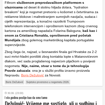
Fifinom
službenom preprodavačkom platformom s
ulaznicama
od deset ili stotinu hiljada dolara, “hydration
breakom” koji je nogomet pretvorio u košomet s četvrtinama za
reklamne blokove i maltretiranjem sumnjivih navijača, sudaca i
cijelih reprezentacija, a konačno razotkriti Trumpovom
telefonskom intervencijom i oproštenom kaznom zbog crvenog
kartona za američkog napadača
Folarina Baloguna
,
baš kao i
onom za Cristiana Ronalda, oproštenom pred početak
Mundijala
zbog golemog marketinškog kapitala portugalske
superzvijezde.
Zbog čega će, najzad, u šesnaestini finala gol Hrvatske za 2-2
suci mrtvi-hladni poništiti zbog kontakta lopte s Matanovićevom
dlakom, već sada proglašenog najvećom pljačkom u povijesti
nogometa.
Nije, naime, stvar u tome da je tehnologija
Pravde zakazala
: ona je u službi profita izravno proizvela
Nepravdu.
Boris Dežulović
za Novosti.
Boris Dežulović
Svjetsko prvenstvo u nogometu 2026.
30.06. (23:00)
I sto godina poslije kao da smo tamo
Dežulović: Vrijeme me sustiglo, ali u sudbinu i