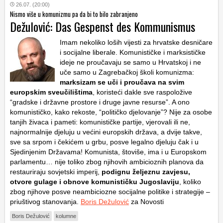
26.07. (20:00)
Nismo više u komunizmu pa da bi to bilo zabranjeno
Dežulović: Das Gespenst des Kommunismus
Imam nekoliko loših vijesti za hrvatske desničare
i socijalne liberale. Komunističke i marksističke
ideje ne proučavaju se samo u Hrvatskoj i ne
uče samo u Zagrebačkoj školi komunizma:
marksizam se uči i proučava na svim
europskim sveučilištima
, koristeći dakle sve raspoložive
“gradske i državne prostore i druge javne resurse”. A ono
komunističko, kako rekoste, “političko djelovanje”? Nije za osobe
tanjih živaca i pameti: komunističke partije, vjerovali ili ne,
najnormalnije djeluju u većini europskih država, a dvije takve,
sve sa srpom i čekićem u grbu, posve legalno djeluju čak i u
Sjedinjenim Državama! Komunista, štoviše, ima i u Europskom
parlamentu… nije toliko zbog njihovih ambicioznih planova da
restauriraju sovjetski imperij,
podignu željeznu zavjesu,
otvore gulage i obnove komunističku Jugoslaviju
, koliko
zbog njihove posve neambiciozne socijalne politike i strategije –
priuštivog stanovanja.
Boris Dežulović
za Novosti
Boris Dežulović
kolumne