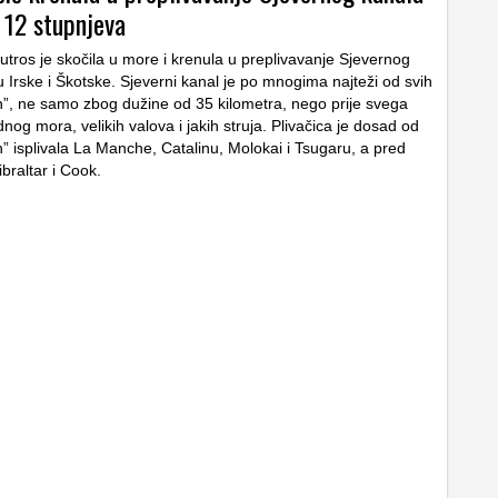
 12 stupnjeva
utros je skočila u more i krenula u preplivavanje Sjevernog
 Irske i Škotske. Sjeverni kanal je po mnogima najteži od svih
h”, ne samo zbog dužine od 35 kilometra, nego prije svega
nog mora, velikih valova i jakih struja. Plivačica je dosad od
h” isplivala La Manche, Catalinu, Molokai i Tsugaru, a pred
braltar i Cook.