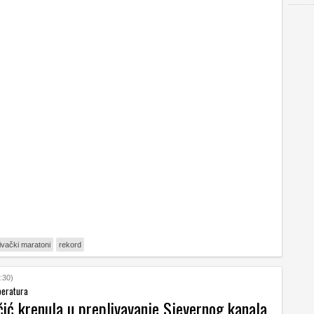
livački maratoni
rekord
:30)
peratura
čić krenula u preplivavanje Sjevernog kanala