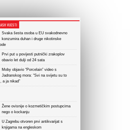
LASH VIJESTI
Svaka šesta osoba u EU svakodnevno
konzumira duhan i druge nikotinske
vode
Prvi put u povijesti putnički zrakoplov
obavio let dulji od 24 sata
Moby objavio “Porcelain” video s
Jadranskog mora: “Svi na svijetu su to
i, a ja nikad”
Žene ovisnije o kozmetičkim postupcima
nego o kockanju
U Zagrebu otvoren prvi antikvarijat s
knjigama na engleskom