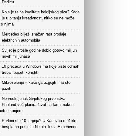
Dediću
Koja je tajna kvalitete belgijskog piva? Kada
je u pitanju kreativnost, nitko se ne može
i s njima
Mercedes bilježi snažan rast prodaje
električnih automobila
Svijet je prošle godine dobio gotovo milijun
novih milijunaša
10 prečaca u Windowsima koje biste odmah
trebali početi koristiti
Mikrozelenje – kako ga uzgojiti i na što
paziti
Norveški junak Svjetskog prvenstva
Haaland već planira život na farmi nakon
etne karijere
Rođeni ste 10. srpnja? U Karlovcu možete
besplatno posjetiti Nikola Tesla Experience
r