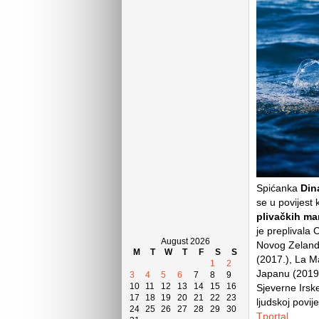
Spićanka
Din
se u povijest 
plivačkih ma
je preplivala
August 2026
Novog Zelanda,
M
T
W
T
F
S
S
(2017.), La M
1
2
Japanu (2019.
3
4
5
6
7
8
9
10
11
12
13
14
15
16
Sjeverne Irsk
17
18
19
20
21
22
23
ljudskoj povij
24
25
26
27
28
29
30
Tportal