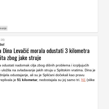
ivanje
:16)
dno!
 Dina Levačić morala odustati 3 kilometra
ita zbog jake struje
 odustati nadomak cilja zbog dišnih problema i icrpljujućih
 uložila na svladavanje jakih struja u Splitskim vratima. Dina je
nijela odustajanje, ali su je Splićani dočekali kao pravu
replivala je
51 kilometar
, nedostajala su joj samo tri.
N1
(slike