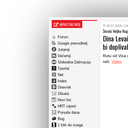
HRVATSKI WEB
28.07.2018. (14
Ženski Veljko Rog
Dina Levač
Forum
Google prevoditelj
bi dopliva
Jutarnji
Rutu od Visa 
Večernji
sati.
Video
Slobodna Dalmacija
Tportal
Net
Index
Dnevnik
24sata
Novi list
HRT vijesti
Ponuda dana
Bug
1 klik do svega