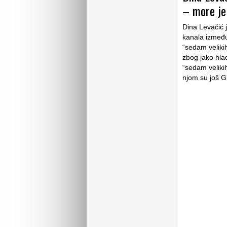
– more je
Dina Levačić j
kanala između
“sedam veliki
zbog jako hlad
“sedam veliki
njom su još Gi