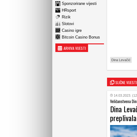
Sponzorirane vijesti
HRsport
Rizik
Slotovi
Casino igre
Bitcoin Casino Bonus
ARHIVA VIJESTI
Dina Levačić
SLIČNE VIJESTI
14.03.2023. (12
Veličanstvena Din
Dina Levač
preplival