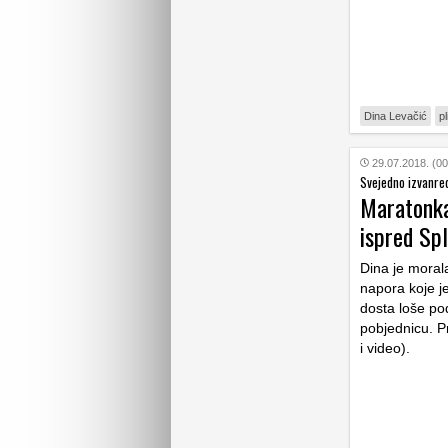
Dina Levačić
pl
29.07.2018. (00
Svejedno izvanre
Maratonka
ispred Spl
Dina je morala
napora koje je
dosta loše pod
pobjednicu. P
i video).