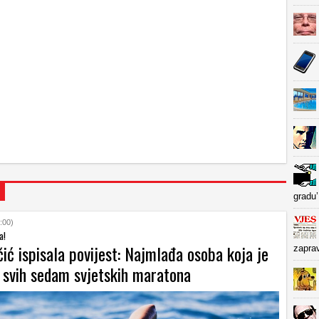
gradu’
:00)
a!
ić ispisala povijest: Najmlađa osoba koja je
zapra
a svih sedam svjetskih maratona