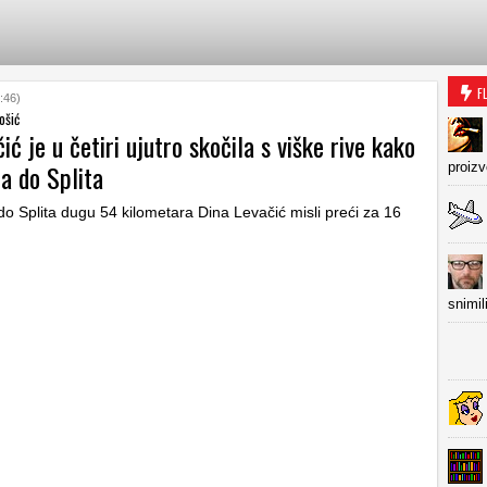
F
:46)
ošić
ić je u četiri ujutro skočila s viške rive kako
la do Splita
proiz
do Splita dugu 54 kilometara Dina Levačić misli preći za 16
snimil