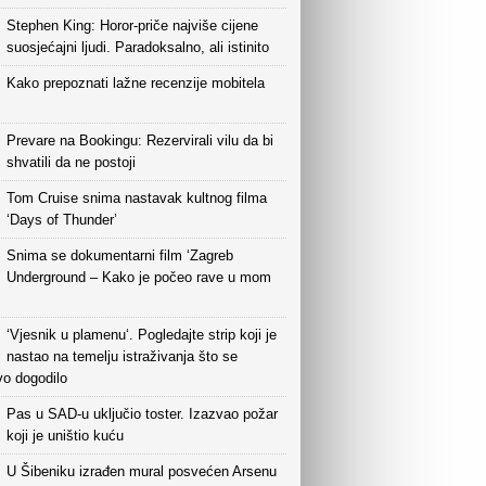
Stephen King: Horor-priče najviše cijene
suosjećajni ljudi. Paradoksalno, ali istinito
Kako prepoznati lažne recenzije mobitela
Prevare na Bookingu: Rezervirali vilu da bi
shvatili da ne postoji
Tom Cruise snima nastavak kultnog filma
‘Days of Thunder’
Snima se dokumentarni film ‘Zagreb
Underground – Kako je počeo rave u mom
‘Vjesnik u plamenu‘. Pogledajte strip koji je
nastao na temelju istraživanja što se
vo dogodilo
Pas u SAD-u uključio toster. Izazvao požar
koji je uništio kuću
U Šibeniku izrađen mural posvećen Arsenu