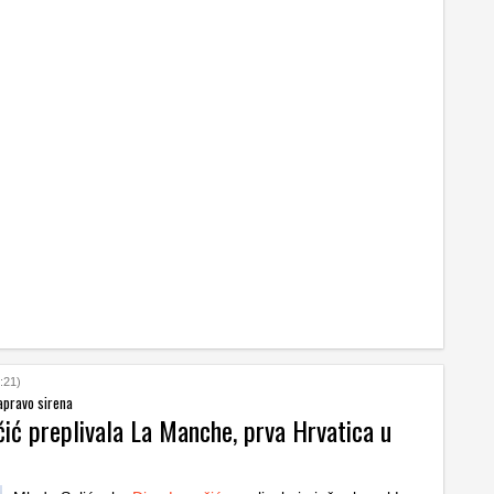
:21)
zapravo sirena
čić preplivala La Manche, prva Hrvatica u