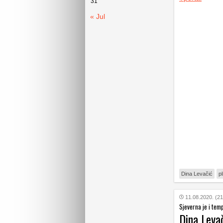
31
« Jul
Dina Levačić
p
11.08.2020. (21
Sjeverna je i tem
Dina Leva