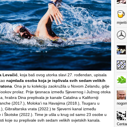
mjerit
a Levačić
, koja baš ovog utorka slavi 27. rođendan, upisala
kao
najmlađa osoba koja je isplivala svih sedam velikih
ratona
. Ona je tu kolekciju zaokružila u Novom Zelandu, gdje
 Cookov prolaz. Prije tjesnaca između Sjevernog i Južnog otoka
 hrabra Dina preplivala je kanale Catalina u Kaliforniji
anche (2017.), Molokaʻi na Havajima (2018.), Tsugaru u
nogom
), Gibraltarska vrata (2022.) te Sjeverni kanal između
e i Škotske (2022.). Time je ušla u krug od samo 23 osobe u
esti koje su preplivale svih sedam velikih svjetskih kanala.
Centa