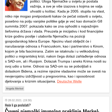
politici. Uloga Njemačke u svijetu je postala
važnija, a sve je više izazova s kojima se valja
uhvatiti u koštac. Kada je 2005. stupila na vlast,
nitko nije mogao pretpostaviti kakav će pečat ostaviti u svijetu,
posebno na polju vanjske politike gdje je već kao domaćin G8
summita 2007. pokazala kako se zna ophoditi s najvažnijim
šefovima država i vlada. Preuzela je inicijativu i kod financijske
krize godinu poslije i utaborila Njemačku na poziciji
gospodarskog lidera Europe. Njezinu vlast obilježit će i
narušavanje odnosa s Francuskom, kao i partnerstvo s Kinom,
kojom je bila fascinirana. Zatim se istaknula i u velikodušnoj
politici u migrantskoj krizi, nakon čega dolazi zahlađenje odnosa
s SAD-om, ali i Rusijom. Dolazak Trumpa i aneks Krima nosili su
svoj udio u tome. Odnosi sa SAD-om su se poboljšali s
dolaskom Bidena, a rezime njezine vladavine može se svesti na
nevjerojatnu izdržljivost u pregovorima, kao i sposobnost
djelovanja u kriznim situacijama.
Deutsche Welle
Angela Merkel
28.02.2021. (19:30)
Hoće li ga poslušati?
Čuveni njemački imunolog preklinje Merkel: