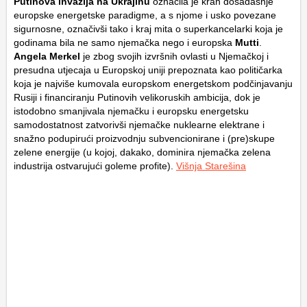
Putinova invazija na Ukrajinu
označila je krah dosadašnje
europske energetske paradigme, a s njome i usko povezane
sigurnosne, označivši tako i kraj mita o superkancelarki koja je
godinama bila ne samo njemačka nego i europska
Mutti
.
Angela Merkel
je zbog svojih izvršnih ovlasti u Njemačkoj i
presudna utjecaja u Europskoj uniji prepoznata kao političarka
koja je najviše kumovala europskom energetskom podčinjavanju
Rusiji i financiranju Putinovih velikoruskih ambicija, dok je
istodobno smanjivala njemačku i europsku energetsku
samodostatnost zatvorivši njemačke nuklearne elektrane i
snažno podupirući proizvodnju subvencionirane i (pre)skupe
zelene energije (u kojoj, dakako, dominira njemačka zelena
industrija ostvarujući goleme profite).
Višnja Starešina