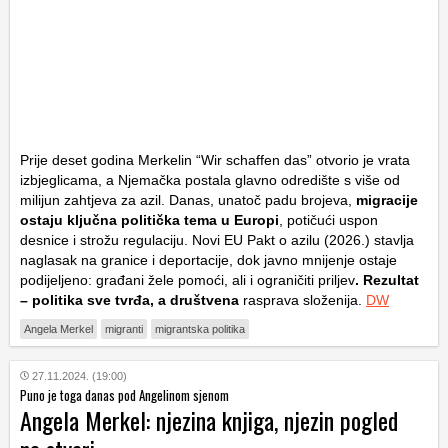
Prije deset godina Merkelin “Wir schaffen das” otvorio je vrata
izbjeglicama, a Njemačka postala glavno odredište s više od
milijun zahtjeva za azil. Danas, unatoč padu brojeva,
migracije
ostaju ključna politička tema u Europi
, potičući uspon
desnice i strožu regulaciju. Novi EU Pakt o azilu (2026.) stavlja
naglasak na granice i deportacije, dok javno mnijenje ostaje
podijeljeno: građani žele pomoći, ali i ograničiti priljev
. Rezultat
– politika sve tvrđa, a društvena
rasprava složenija.
DW
Angela Merkel
migranti
migrantska politika
27.11.2024. (19:00)
Puno je toga danas pod Angelinom sjenom
Angela Merkel: njezina knjiga, njezin pogled