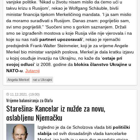
vanjske politike. ‘Nikad u životu nisam mislio da ćemo ući u
takvu krizu s Rusijom’, rekao je Wolfgang Schäuble, bivši
ministar financija tijekom Merkeličinog mandata. ‘I ja sam mislio
da moramo surađivati ​​s Rusijom. Danas znam: pogriješio sam,
svi smo pogriješili.” ‘Suočeni smo s gorkim saznanjem. Držali
smo se izgrađenih mostova u koje Rusija više nije vjerovala i na
koje su nas naši
partneri upozoravali
‘, rekao je njemački
predsjednik Frank-Walter Steinmeier, koji je za vrijeme Angele
Merkel bio ministar vanjskih poslova. Merkel je dala kratku izjavu
u kojoj osuđuje invaziju na Ukrajinu, no kaže da ‘
ostaje pri
svojoj odluci
‘ iz 2008. godine da
blokira članstvo Ukrajine u
NATO-u
.
Jutarnji
Angela Merkel
rat u Ukrajini
11.12.2021. (19:00)
Vrijeme balansiranja za Olafa
Starešina: Kancelar iz nužde za novu,
oslabljenu Njemačku
Izgledno je da će Scholzova vlada biti
politički
slabija
od svih dosadašnjih vlada kancelarke
Merkel, iza kojih je u prva dva mandata stajao