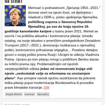
na stvari
Memoari s podnaslovom „Sjećanja 1954.–2021.“
donose osvrt na njezin život, od djetinjstva i
mladosti u DDR-u, preko ujedinjenja Njemačke,
političkog uspona u Saveznoj Republici
Njemačkoj, pa sve do kraja njezine 16-
godišnje kancelarske karijere
u kasnu jesen 2021. Merkel se
osvrće i na politička aktualna i kontroverzna pitanja: između
ostalog, na svoje iskustvo s američkim predsjednikom Donaldom
Trumpom (2017.–2021.), dominaciju muškaraca u njemačkoj
politici, kontroverzno prihvaćanje izbjeglica… Posebno detaljno
govori o svojoj politici prema Rusiji i Ukrajini te viđenju Vladimira
Putina. Upravo po tom pitanju mnogi u političkom Berlinu danas
su kritični prema njoj. Problematičnijim od njezinih
vanjskopolitičkih odluka
jedan od recenzenata knjige vidi
njezin „nedostatak volje za reformama na unutarnjem
planu“
. Kao primjere navodi njezinu suzdržanost da pokrene
teška pitanja poput modernizacije Bundeswehra ili provedbe
prave klimatske tranzicije.
DW
Angela Merkel
memoari
Njemačka