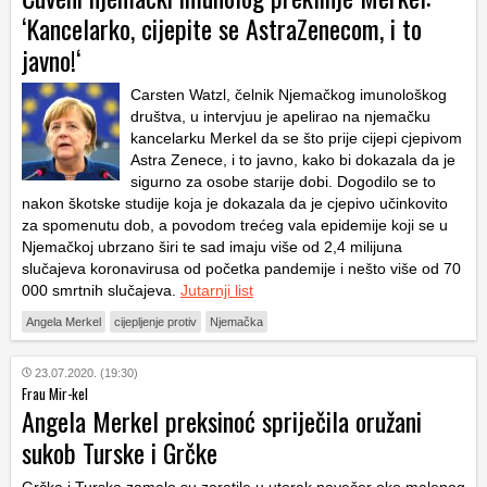
‘Kancelarko, cijepite se AstraZenecom, i to
javno!‘
Carsten Watzl, čelnik Njemačkog imunološkog
društva, u intervjuu je apelirao na njemačku
kancelarku Merkel da se što prije cijepi cjepivom
Astra Zenece, i to javno, kako bi dokazala da je
sigurno za osobe starije dobi. Dogodilo se to
nakon škotske studije koja je dokazala da je cjepivo učinkovito
za spomenutu dob, a povodom trećeg vala epidemije koji se u
Njemačkoj ubrzano širi te sad imaju više od 2,4 milijuna
slučajeva koronavirusa od početka pandemije i nešto više od 70
000 smrtnih slučajeva.
Jutarnji list
Angela Merkel
cijepljenje protiv
Njemačka
23.07.2020. (19:30)
Frau Mir-kel
Angela Merkel preksinoć spriječila oružani
sukob Turske i Grčke