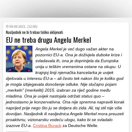
KATEGORIJE
09.09.2021. (12:00)
Nasljednik ne bi trebao toliko oklijevati
EU ne treba drugu Angelu Merkel
HRVATSKI
WEB
Angela Merkel je već dugo važan akter na
pozornici EU-a. Ona je doživjela duboke krize i
svladavala ih, ona je doprinijela da Europska
unija u teškim vremenima ostane na okupu. U
krajnjoj liniji njemačka kancelarka je uvijek
djelovala u interesu EU-a – ali često tek nakon što je koliko god
je mogla izbjegavala donošenje odluke. Nije slučajno pojam
„merkeln” (merkeliti) 2015. izabran za riječ godine među
mladima. Ona je uvijek nastojala održati status quo –
jednostavno je konzervativna. Ona nije spremna napraviti korak
naprijed prije nego što ju se dotjera do zida. Ali, taj stil nije više
dovoljan. Nasljednik ili nasljednica Angele Merkel mora preuzeti
proaktivnu, vizionarsku vodeću ulogu, kako bi se svladalo
izazove EU-a.
Cristina Burack
za Deutsche Welle.