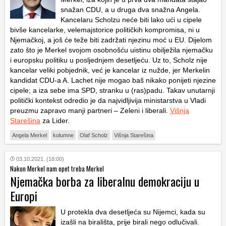
snažan CDU, a u druga dva snažna Angela.
Kancelaru Scholzu neće biti lako ući u cipele
bivše kancelarke, velemajstorice političkih kompromisa, ni u
Njemačkoj, a još će teže biti zadržati njezinu moć u EU. Dijelom
zato što je Merkel svojom osobnošću uistinu obilježila njemačku
i europsku politiku u posljednjem desetljeću. Uz to, Scholz nije
kancelar veliki pobjednik, već je kancelar iz nužde, jer Merkelin
kandidat CDU-a A. Lachet nije mogao baš nikako ponijeti njezine
cipele; a iza sebe ima SPD, stranku u (ras)padu. Takav unutarnji
politički kontekst odredio je da najvidljivija ministarstva u Vladi
preuzmu zapravo manji partneri – Zeleni i liberali.
Višnja
Starešina
za Lider.
Angela Merkel
kolumne
Olaf Scholz
Višnja Starešina
03.10.2021. (18:00)
Nakon Merkel nam opet treba Merkel
Njemačka borba za liberalnu demokraciju u
Europi
U protekla dva desetljeća su Nijemci, kada su
izašli na birališta, prije birali nego odlučivali.