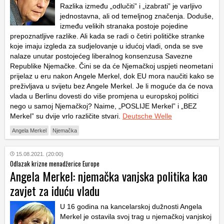
Razlika između „odlučiti” i „izabrati” je varljivo
jednostavna, ali od temeljnog značenja. Doduše,
između velikih stranaka postoje pojedine
prepoznatljive razlike. Ali kada se radi o četiri političke stranke
koje imaju izgleda za sudjelovanje u idućoj vladi, onda se sve
nalaze unutar postojećeg liberalnog konsenzusa Savezne
Republike Njemačke. Čini se da će Njemačkoj uspjeti neometani
prijelaz u eru nakon Angele Merkel, dok EU mora naučiti kako se
preživljava u svijetu bez Angele Merkel. Je li moguće da će nova
vlada u Berlinu dovesti do više promjena u europskoj politici
nego u samoj Njemačkoj? Naime, „POSLIJE Merkel” i „BEZ
Merkel” su dvije vrlo različite stvari.
Deutsche Welle
Angela Merkel
Njemačka
15.08.2021. (20:00)
Odlazak krizne menadžerice Europe
Angela Merkel: njemačka vanjska politika kao
zavjet za iduću vladu
U 16 godina na kancelarskoj dužnosti Angela
Merkel je ostavila svoj trag u njemačkoj vanjskoj