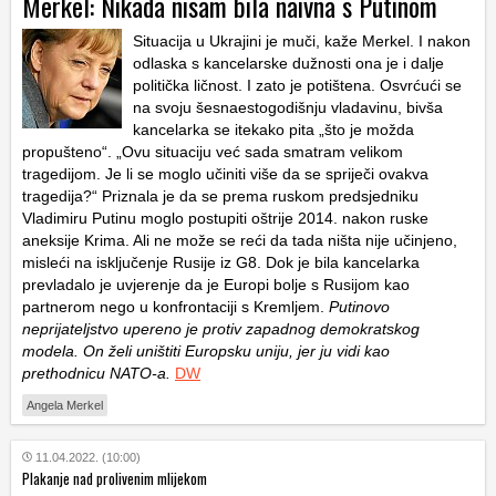
Merkel: Nikada nisam bila naivna s Putinom
Situacija u Ukrajini je muči, kaže Merkel. I nakon
odlaska s kancelarske dužnosti ona je i dalje
politička ličnost. I zato je potištena. Osvrćući se
na svoju šesnaestogodišnju vladavinu, bivša
kancelarka se itekako pita „što je možda
propušteno“. „Ovu situaciju već sada smatram velikom
tragedijom. Je li se moglo učiniti više da se spriječi ovakva
tragedija?“ Priznala je da se prema ruskom predsjedniku
Vladimiru Putinu moglo postupiti oštrije 2014. nakon ruske
aneksije Krima. Ali ne može se reći da tada ništa nije učinjeno,
misleći na isključenje Rusije iz G8. Dok je bila kancelarka
prevladalo je uvjerenje da je Europi bolje s Rusijom kao
partnerom nego u konfrontaciji s Kremljem.
Putinovo
neprijateljstvo upereno je protiv zapadnog demokratskog
modela. On želi uništiti Europsku uniju, jer ju vidi kao
prethodnicu NATO-a.
DW
Angela Merkel
11.04.2022. (10:00)
Plakanje nad prolivenim mlijekom