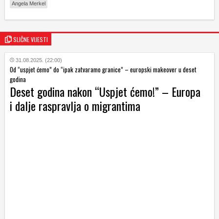
Angela Merkel
SLIČNE VIJESTI
31.08.2025. (22:00)
Od “uspjet ćemo” do “ipak zatvaramo granice” – europski makeover u deset
godina
Deset godina nakon “Uspjet ćemo!” – Europa
i dalje raspravlja o migrantima