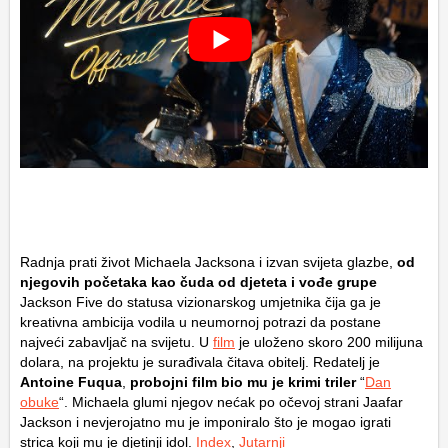
Radnja prati život Michaela Jacksona i izvan svijeta glazbe,
od
njegovih početaka kao čuda od djeteta i vođe grupe
Jackson Five do statusa vizionarskog umjetnika čija ga je
kreativna ambicija vodila u neumornoj potrazi da postane
najveći zabavljač na svijetu. U
film
je uloženo skoro 200 milijuna
dolara, na projektu je surađivala čitava obitelj. Redatelj je
Antoine Fuqua
,
probojni film bio mu je krimi triler
“
Dan
obuke
“. Michaela glumi njegov nećak po očevoj strani Jaafar
Jackson i nevjerojatno mu je imponiralo što je mogao igrati
strica koji mu je djetinji idol.
Index
,
Jutarnji