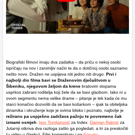
Biografski filmovi imaju dva zadatka – da priču o nekoj osobi
ispričaju na nov i zanimljiv način te da o dotičnoj osobi saznamo
nešto novo. Dražen ne uspijeva niti jedno niti drugo.
Prvi i
najbolji dio filma bavi se Draženovim dječaštvom u
Šibeniku, njegovom željom da krene
bratovim stopama
usprkos zabrani roditelja koji žele da se bavi glazbom. Iako ni u
ovom segmentu nema velike drame – pitanje je tek kada će mu
starci konačno dozvoliti da se bavi košarkom – ipak ta obiteljska
dinamika i okruženje koje je svima blisko i poznato, najbolje je
režirano pa uspješno zadržava pažnju te povremeno čak
izmami osmjeh
.
Igor Tomljanović
za Index.
Damjan Raknić
za
Jutarnji otkriva dva razloga zašto ga pogledati, a tri za preskočiti
(u videu u članku). Film komentiraju i na
Forumu