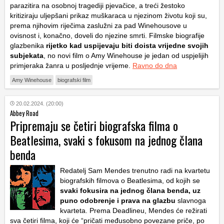
parazitira na osobnoj tragediji pjevačice, a treći žestoko
kritiziraju uljepšani prikaz muškaraca u njezinom životu koji su,
prema njihovim riječima zaslužni za pad Winehousove u
ovisnost i, konačno, doveli do njezine smrti. Filmske biografije
glazbenika
rijetko kad uspijevaju biti doista vrijedne svojih
subjekata
, no novi film o Amy Winehouse je jedan od uspjelijih
primjeraka žanra u posljednje vrijeme.
Ravno do dna
Amy Winehouse
biografski film
20.02.2024. (20:00)
Abbey Road
Pripremaju se četiri biografska filma o
Beatlesima, svaki s fokusom na jednog člana
benda
Redatelj Sam Mendes trenutno radi na kvartetu
biografskih filmova o Beatlesima, od kojih se
svaki fokusira na jednog člana benda, uz
puno odobrenje i prava na glazbu
slavnoga
kvarteta. Prema Deadlineu, Mendes će režirati
sva četiri filma, koji će “pričati međusobno povezane priče, po