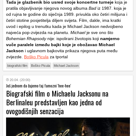
Tada je glazbenik bio usred svoje koncertne turneje
koja je
pratila objavljivanje njegova novog albuma
Bad
iz 1987. koja je
od rujna te godine do siječnja 1989. privukla oko četiri milijuna i
četiri stotine posjetitelja diljem svijeta. Film, dakle, ima kratki
uvod i epilog u trenutku kada je Michael Jackson nedvojbeno
najveća pop-zvijezda na planetu.
Michael
je sve ono što
Bohemian Rhapsody
nije: ispolirani životopis koji
namjerno
vuče paralele između bajki koje je obožavao Michael
Jackson
i uglavnom bajkovita prikaza njegova puta među
zvijezde.
Boško Picula
za tportal
biografski film
Boško Picula
Michael Jackson
20.04. (20:00)
Još jednom da čujemo taj famozni 'hee-hee'
Biografski film o Michaelu Jacksonu na
Berlinaleu predstavljen kao jedna od
ovogodišnjih senzacija