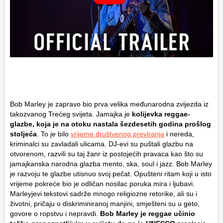
Bob Marley je zapravo bio prva velika međunarodna zvijezda iz
takozvanog Trećeg svijeta. Jamajka je
kolijevka reggae-
glazbe, koja je na otoku nastala šezdesetih godina prošlog
stoljeća
. To je bilo
vrijeme društvenog previranja
i nereda,
kriminalci su zavladali ulicama. DJ-evi su puštali glazbu na
otvorenom, razvili su taj žanr iz postojećih pravaca kao što su
jamajkanska narodna glazba mento, ska, soul i jazz. Bob Marley
je razvoju te glazbe utisnuo svoj pečat. Opušteni ritam koji u isto
vrijeme pokreće bio je odličan nosilac poruka mira i ljubavi.
Marleyjevi tekstovi sadrže mnogo religiozne retorike, ali su i
životni, pričaju o diskriminiranoj manjini, smješteni su u geto,
govore o ropstvu i nepravdi.
Bob Marley je reggae učinio