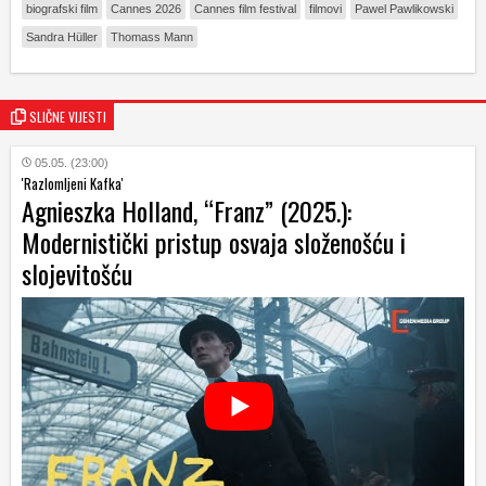
biografski film
Cannes 2026
Cannes film festival
filmovi
Pawel Pawlikowski
Sandra Hüller
Thomass Mann
SLIČNE VIJESTI
05.05. (23:00)
'Razlomljeni Kafka'
Agnieszka Holland, “Franz” (2025.):
Modernistički pristup osvaja složenošću i
slojevitošću