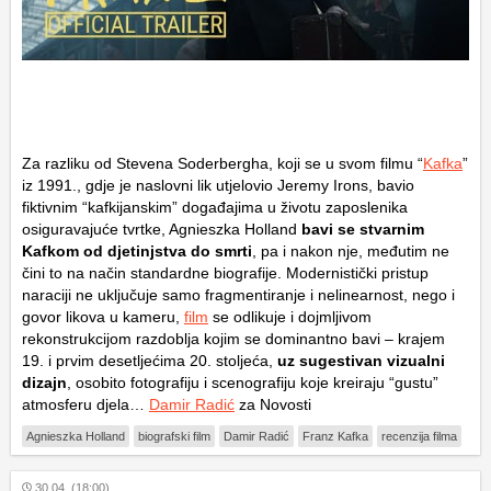
Za razliku od Stevena Soderbergha, koji se u svom filmu “
Kafka
”
iz 1991., gdje je naslovni lik utjelovio Jeremy Irons, bavio
fiktivnim “kafkijanskim” događajima u životu zaposlenika
osiguravajuće tvrtke, Agnieszka Holland
bavi se stvarnim
Kafkom od djetinjstva do smrti
, pa i nakon nje, međutim ne
čini to na način standardne biografije. Modernistički pristup
naraciji ne uključuje samo fragmentiranje i nelinearnost, nego i
govor likova u kameru,
film
se odlikuje i dojmljivom
rekonstrukcijom razdoblja kojim se dominantno bavi – krajem
19. i prvim desetljećima 20. stoljeća,
uz sugestivan vizualni
dizajn
, osobito fotografiju i scenografiju koje kreiraju “gustu”
atmosferu djela…
Damir Radić
za Novosti
Agnieszka Holland
biografski film
Damir Radić
Franz Kafka
recenzija filma
30.04. (18:00)