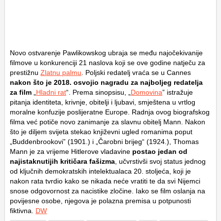
Novo ostvarenje Pawlikowskog ubraja se među najočekivanije
filmove u konkurenciji 21 naslova koji se ove godine natječu za
prestižnu
Zlatnu palmu
. Poljski redatelj vraća se u Cannes
nakon što je 2018. osvojio nagradu za najboljeg redatelja
za film
„
Hladni rat
“. Prema sinopsisu, „
Domovina
” istražuje
pitanja identiteta, krivnje, obitelji i ljubavi, smještena u vrtlog
moralne konfuzije poslijeratne Europe. Radnja ovog biografskog
filma već potiče novo zanimanje za slavnu obitelj Mann. Nakon
što je diljem svijeta stekao književni ugled romanima poput
„Buddenbrookovi” (1901.) i „Čarobni brijeg“ (1924.), Thomas
Mann je za vrijeme Hitlerove vladavine
postao jedan od
najistaknutijih kritičara fašizma
, učvrstivši svoj status jednog
od ključnih demokratskih intelektualaca 20. stoljeća, koji je
nakon rata tvrdio kako se nikada neće vratiti te da svi Nijemci
snose odgovornost za nacistike zločine. Iako se film oslanja na
povijesne osobe, njegova je polazna premisa u potpunosti
fiktivna.
DW