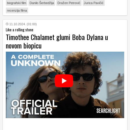
biografski film
Danilo Šerbedžija
Dražen Petrović
Jurica Pavičić
recenzija filma
11.10.2024. (01:00)
Like a rolling stone
Timothee Chalamet glumi Boba Dylana u
novom biopicu