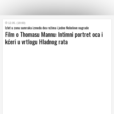
KATEGORIJE
12.05. (18:00)
Izlet u zonu sumraka između dva režima i jedne Nobelove nagrade
Film o Thomasu Mannu: Intimni portret oca i
HRVATSKI
kćeri u vrtlogu Hladnog rata
WEB