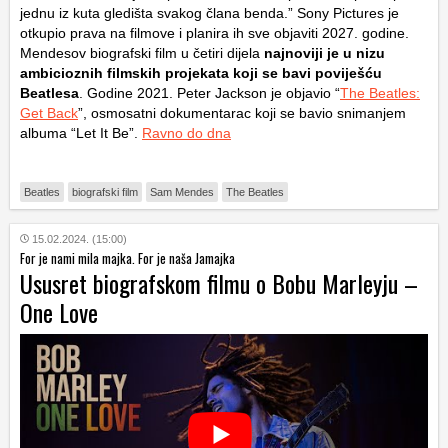
jednu iz kuta gledišta svakog člana benda.” Sony Pictures je
otkupio prava na filmove i planira ih sve objaviti 2027. godine.
Mendesov biografski film u četiri dijela
najnoviji je u nizu
ambicioznih filmskih projekata koji se bavi poviješću
Beatlesa
. Godine 2021. Peter Jackson je objavio “
The Beatles:
Get Back
”, osmosatni dokumentarac koji se bavio snimanjem
albuma “Let It Be”.
Ravno do dna
Beatles
biografski film
Sam Mendes
The Beatles
15.02.2024. (15:00)
For je nami mila majka. For je naša Jamajka
Ususret biografskom filmu o Bobu Marleyju –
One Love