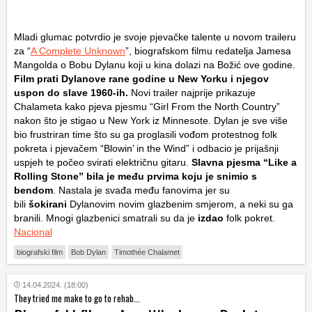
Mladi glumac potvrdio je svoje pjevačke talente u novom traileru
za “
A Complete Unknown
”, biografskom filmu redatelja Jamesa
Mangolda o Bobu Dylanu koji u kina dolazi na Božić ove godine.
Film prati Dylanove rane godine u New Yorku i njegov
uspon do slave 1960-ih.
Novi trailer najprije prikazuje
Chalameta kako pjeva pjesmu “Girl From the North Country”
nakon što je stigao u New York iz Minnesote. Dylan je sve više
bio frustriran time što su ga proglasili vođom protestnog folk
pokreta i pjevačem “Blowin’ in the Wind” i odbacio je prijašnji
uspjeh te počeo svirati električnu gitaru.
Slavna pjesma “Like a
Rolling Stone” bila je među prvima koju je snimio s
bendom
. Nastala je svađa među fanovima jer su
bili
šokirani
Dylanovim novim glazbenim smjerom, a neki su ga
branili. Mnogi glazbenici smatrali su da je
izdao
folk pokret.
Nacional
biografski film
Bob Dylan
Timothée Chalamet
14.04.2024. (18:00)
They tried me make to go to rehab...