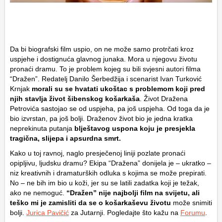
Da bi biografski film uspio, on ne može samo protrčati kroz
uspjehe i dostignuća glavnog junaka. Mora u njegovu životu
pronaći dramu. To je problem kojeg su bili svjesni autori filma
“Dražen”. Redatelj Danilo Šerbedžija i scenarist Ivan Turković
Krnjak
morali su se hvatati ukoštac s problemom koji pred
njih stavlja život šibenskog košarkaša
. Život Dražena
Petrovića sastojao se od uspjeha, pa još uspjeha. Od toga da je
bio izvrstan, pa još bolji. Draženov život bio je jedna kratka
neprekinuta putanja
blještavog uspona koju je presjekla
tragična, slijepa i apsurdna smrt.
Kako u toj ravnoj, naglo presječenoj liniji pozlate pronaći
opipljivu, ljudsku dramu? Ekipa “Dražena” donijela je – ukratko –
niz kreativnih i dramaturških odluka s kojima se može prepirati.
No – ne bih im bio u koži, jer su se latili zadatka koji je težak,
ako ne nemoguć.
“Dražen” nije najbolji film na svijetu, ali
teško mi je zamisliti da se o košarkaševu životu
može snimiti
bolji.
Jurica Pavičić
za Jutarnji. Pogledajte što kažu na
Forumu
.