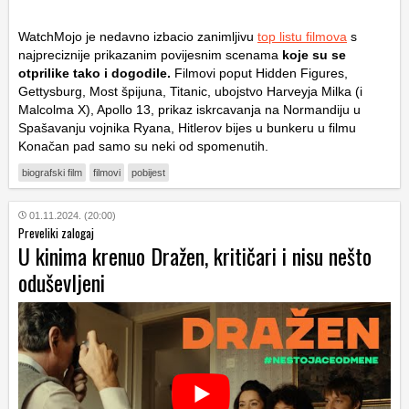
WatchMojo je nedavno izbacio zanimljivu
top listu filmova
s
najpreciznije prikazanim povijesnim scenama
koje su se
otprilike tako i dogodile.
Filmovi poput Hidden Figures,
Gettysburg, Most špijuna, Titanic, ubojstvo Harveyja Milka (i
Malcolma X), Apollo 13, prikaz iskrcavanja na Normandiju u
Spašavanju vojnika Ryana, Hitlerov bijes u bunkeru u filmu
Konačan pad samo su neki od spomenutih.
biografski film
filmovi
pobijest
01.11.2024. (20:00)
Preveliki zalogaj
U kinima krenuo Dražen, kritičari i nisu nešto
oduševljeni