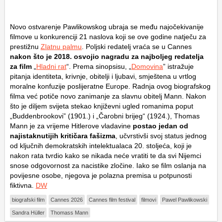
Novo ostvarenje Pawlikowskog ubraja se među najočekivanije
filmove u konkurenciji 21 naslova koji se ove godine natječu za
prestižnu
Zlatnu palmu
. Poljski redatelj vraća se u Cannes
nakon što je 2018. osvojio nagradu za najboljeg redatelja
za film
„
Hladni rat
“. Prema sinopsisu, „
Domovina
” istražuje
pitanja identiteta, krivnje, obitelji i ljubavi, smještena u vrtlog
moralne konfuzije poslijeratne Europe. Radnja ovog biografskog
filma već potiče novo zanimanje za slavnu obitelj Mann. Nakon
što je diljem svijeta stekao književni ugled romanima poput
„Buddenbrookovi” (1901.) i „Čarobni brijeg“ (1924.), Thomas
Mann je za vrijeme Hitlerove vladavine
postao jedan od
najistaknutijih kritičara fašizma
, učvrstivši svoj status jednog
od ključnih demokratskih intelektualaca 20. stoljeća, koji je
nakon rata tvrdio kako se nikada neće vratiti te da svi Nijemci
snose odgovornost za nacistike zločine. Iako se film oslanja na
povijesne osobe, njegova je polazna premisa u potpunosti
fiktivna.
DW
biografski film
Cannes 2026
Cannes film festival
filmovi
Pawel Pawlikowski
Sandra Hüller
Thomass Mann