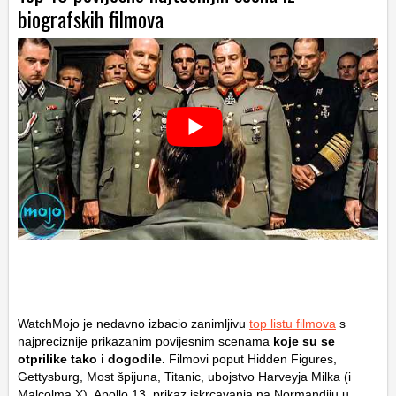
biografskih filmova
WatchMojo je nedavno izbacio zanimljivu
top listu filmova
s
najpreciznije prikazanim povijesnim scenama
koje su se
otprilike tako i dogodile.
Filmovi poput Hidden Figures,
Gettysburg, Most špijuna, Titanic, ubojstvo Harveyja Milka (i
Malcolma X), Apollo 13, prikaz iskrcavanja na Normandiju u