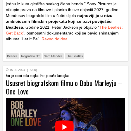
jednu iz kuta gledišta svakog člana benda.” Sony Pictures je
otkupio prava na filmove i planira ih sve objaviti 2027. godine.
Mendesov biografski film u četiri dijela
najnoviji je u nizu
ambicioznih filmskih projekata koji se bavi poviješću
Beatlesa
. Godine 2021. Peter Jackson je objavio “
The Beatles:
Get Back
”, osmosatni dokumentarac koji se bavio snimanjem
albuma “Let It Be”.
Ravno do dna
Beatles
biografski film
Sam Mendes
The Beatles
15.02.2024. (15:00)
For je nami mila majka. For je naša Jamajka
Ususret biografskom filmu o Bobu Marleyju –
One Love