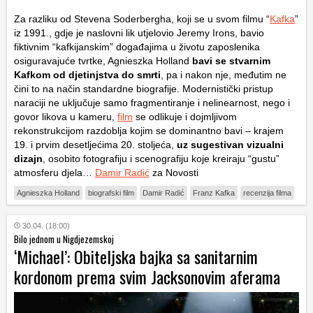
Za razliku od Stevena Soderbergha, koji se u svom filmu “
Kafka
”
iz 1991., gdje je naslovni lik utjelovio Jeremy Irons, bavio
fiktivnim “kafkijanskim” događajima u životu zaposlenika
osiguravajuće tvrtke, Agnieszka Holland
bavi se stvarnim
Kafkom od djetinjstva do smrti
, pa i nakon nje, međutim ne
čini to na način standardne biografije. Modernistički pristup
naraciji ne uključuje samo fragmentiranje i nelinearnost, nego i
govor likova u kameru,
film
se odlikuje i dojmljivom
rekonstrukcijom razdoblja kojim se dominantno bavi – krajem
19. i prvim desetljećima 20. stoljeća,
uz sugestivan vizualni
dizajn
, osobito fotografiju i scenografiju koje kreiraju “gustu”
atmosferu djela…
Damir Radić
za Novosti
Agnieszka Holland
biografski film
Damir Radić
Franz Kafka
recenzija filma
30.04. (18:00)
Bilo jednom u Nigdjezemskoj
‘Michael’: Obiteljska bajka sa sanitarnim
kordonom prema svim Jacksonovim aferama