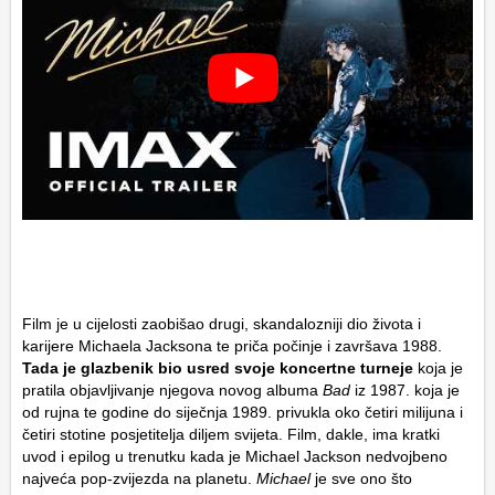
Film je u cijelosti zaobišao drugi, skandalozniji dio života i
karijere Michaela Jacksona te priča počinje i završava 1988.
Tada je glazbenik bio usred svoje koncertne turneje
koja je
pratila objavljivanje njegova novog albuma
Bad
iz 1987. koja je
od rujna te godine do siječnja 1989. privukla oko četiri milijuna i
četiri stotine posjetitelja diljem svijeta. Film, dakle, ima kratki
uvod i epilog u trenutku kada je Michael Jackson nedvojbeno
najveća pop-zvijezda na planetu.
Michael
je sve ono što