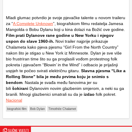
Mladi glumac potvrdio je svoje pjevačke talente u novom traileru
za “
A Complete Unknown
”, biografskom filmu redatelja Jamesa
Mangolda o Bobu Dylanu koji u kina dolazi na Božić ove godine.
Film prati Dylanove rane godine u New Yorku i njegov
uspon do slave 1960-ih.
Novi trailer najprije prikazuje
Chalameta kako pjeva pjesmu “Girl From the North Country”
nakon što je stigao u New York iz Minnesote. Dylan je sve više
bio frustriran time što su ga proglasili vođom protestnog folk
pokreta i pjevačem “Blowin’ in the Wind” i odbacio je prijašnji
uspjeh te počeo svirati električnu gitaru.
Slavna pjesma “Like a
Rolling Stone” bila je među prvima koju je snimio s
bendom
. Nastala je svađa među fanovima jer su
bili
šokirani
Dylanovim novim glazbenim smjerom, a neki su ga
branili. Mnogi glazbenici smatrali su da je
izdao
folk pokret.
Nacional
biografski film
Bob Dylan
Timothée Chalamet
SLIČNE VIJESTI