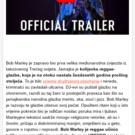
Bob Marley je zapravo bio prva velika međunarodna zvijezda iz
takozvanog Trećeg svijeta. Jamajka je
kolijevka reggae-
glazbe, koja je na otoku nastala šezdesetih godina prošlog
stoljeća
. To je bilo
vrijeme društvenog previranja
i nereda,
kriminalci su zavladali ulicama. DJ-evi su puštali glazbu na
otvorenom, razvili su taj žanr iz postojećih pravaca kao što su
jamajkanska narodna glazba mento, ska, soul i jazz. Bob Marley
je razvoju te glazbe utisnuo svoj pečat. Opušteni ritam koji u isto
vrijeme pokreće bio je odličan nosilac poruka mira i ljubavi.
Marleyjevi tekstovi sadrže mnogo religiozne retorike, ali su i
životni, pričaju o diskriminiranoj manjini, smješteni su u geto,
govore o ropstvu i nepravdi.
Bob Marley je reggae učinio