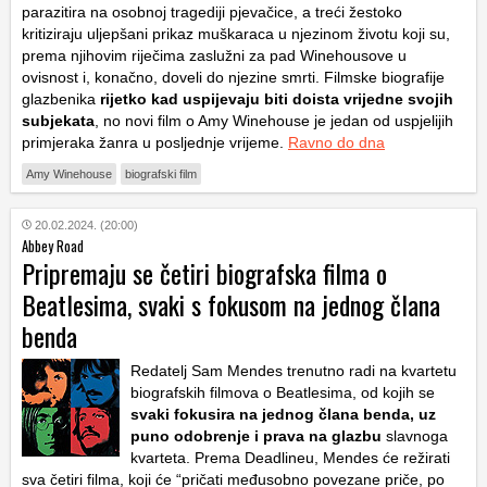
parazitira na osobnoj tragediji pjevačice, a treći žestoko
kritiziraju uljepšani prikaz muškaraca u njezinom životu koji su,
prema njihovim riječima zaslužni za pad Winehousove u
ovisnost i, konačno, doveli do njezine smrti. Filmske biografije
glazbenika
rijetko kad uspijevaju biti doista vrijedne svojih
subjekata
, no novi film o Amy Winehouse je jedan od uspjelijih
primjeraka žanra u posljednje vrijeme.
Ravno do dna
Amy Winehouse
biografski film
20.02.2024. (20:00)
Abbey Road
Pripremaju se četiri biografska filma o
Beatlesima, svaki s fokusom na jednog člana
benda
Redatelj Sam Mendes trenutno radi na kvartetu
biografskih filmova o Beatlesima, od kojih se
svaki fokusira na jednog člana benda, uz
puno odobrenje i prava na glazbu
slavnoga
kvarteta. Prema Deadlineu, Mendes će režirati
sva četiri filma, koji će “pričati međusobno povezane priče, po