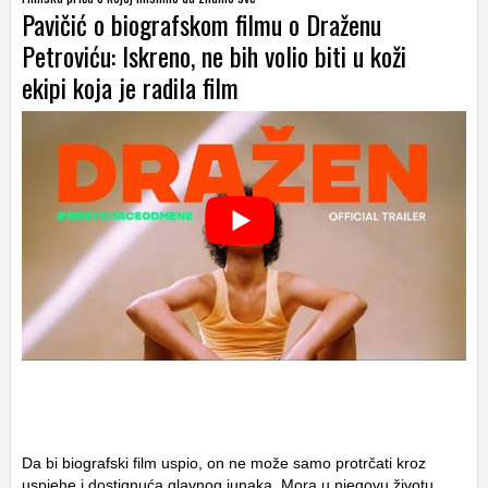
Pavičić o biografskom filmu o Draženu
Petroviću: Iskreno, ne bih volio biti u koži
ekipi koja je radila film
Da bi biografski film uspio, on ne može samo protrčati kroz
uspjehe i dostignuća glavnog junaka. Mora u njegovu životu