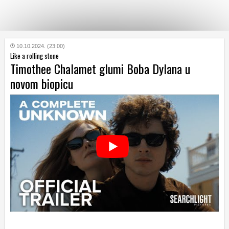
KATEGORIJE
10.10.2024. (23:00)
Like a rolling stone
Timothee Chalamet glumi Boba Dylana u
HRVATSKI
novom biopicu
WEB