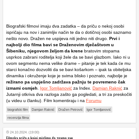
Biografski filmovi imaju dva zadatka – da priču o nekoj osobi
ispričaju na nov i zanimljiv način te da o dotičnoj osobi saznamo
nešto novo. Dražen ne uspijeva niti jedno niti drugo.
Prvi i
najbolji dio filma bavi se Draženovim dječaštvom u
Šibeniku, njegovom željom da krene
bratovim stopama
usprkos zabrani roditelja koji žele da se bavi glazbom. Iako ni u
ovom segmentu nema velike drame – pitanje je tek kada će mu
starci konačno dozvoliti da se bavi košarkom – ipak ta obiteljska
dinamika i okruženje koje je svima blisko i poznato, najbolje je
režirano pa uspješno zadržava pažnju te povremeno čak
izmami osmjeh
.
Igor Tomljanović
za Index.
Damjan Raknić
za
Jutarnji otkriva dva razloga zašto ga pogledati, a tri za preskočiti
(u videu u članku). Film komentiraju i na
Forumu
biografski film
Damjan Raknić
Dražen Petrović
Igor Tomljanović
recenzija filma
24.10.2024. (19:00)
Filmska priča o kojoj mislimo da znamo sve