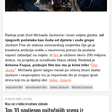
Radnja prati život Michaela Jacksona i izvan svijeta glazbe,
od
njegovih početaka kao čuda od djeteta i vođe grupe
Jackson Five do statusa vizionarskog umjetnika čija ga je
kreativna ambicija vodila u neumornoj potrazi da postane
najveći zabavljač na svijetu. U
film
je uloženo skoro 200 milijuna
dolara, na projektu je surađivala čitava obitelj. Redatelj je
Antoine Fuqua
,
probojni film bio mu je krimi triler
“
Dan
obuke
“. Michaela glumi njegov nećak po očevoj strani Jaafar
Jackson i nevjerojatno mu je imponiralo što je mogao igrati
strica koji mu je djetinji idol.
Index
,
Jutarnji
biografski film
dokumentarni film
Jaafar Jackson
Michael Jackson
09.02.2025. (14:00)
Nisu svi s toliko kreativne slobode
Top 10 povijesno najtočnijih scena iz