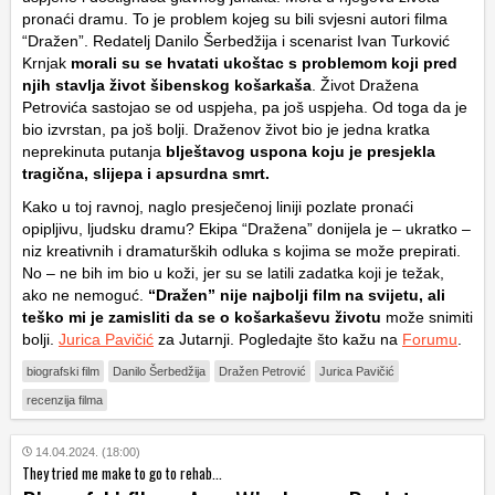
pronaći dramu. To je problem kojeg su bili svjesni autori filma
“Dražen”. Redatelj Danilo Šerbedžija i scenarist Ivan Turković
Krnjak
morali su se hvatati ukoštac s problemom koji pred
njih stavlja život šibenskog košarkaša
. Život Dražena
Petrovića sastojao se od uspjeha, pa još uspjeha. Od toga da je
bio izvrstan, pa još bolji. Draženov život bio je jedna kratka
neprekinuta putanja
blještavog uspona koju je presjekla
tragična, slijepa i apsurdna smrt.
Kako u toj ravnoj, naglo presječenoj liniji pozlate pronaći
opipljivu, ljudsku dramu? Ekipa “Dražena” donijela je – ukratko –
niz kreativnih i dramaturških odluka s kojima se može prepirati.
No – ne bih im bio u koži, jer su se latili zadatka koji je težak,
ako ne nemoguć.
“Dražen” nije najbolji film na svijetu, ali
teško mi je zamisliti da se o košarkaševu životu
može snimiti
bolji.
Jurica Pavičić
za Jutarnji. Pogledajte što kažu na
Forumu
.
biografski film
Danilo Šerbedžija
Dražen Petrović
Jurica Pavičić
recenzija filma
14.04.2024. (18:00)
They tried me make to go to rehab...