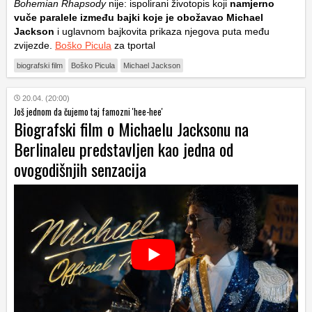
Bohemian Rhapsody
nije: ispolirani životopis koji
namjerno
vuče paralele između bajki koje je obožavao Michael
Jackson
i uglavnom bajkovita prikaza njegova puta među
zvijezde.
Boško Picula
za tportal
biografski film
Boško Picula
Michael Jackson
20.04. (20:00)
Još jednom da čujemo taj famozni 'hee-hee'
Biografski film o Michaelu Jacksonu na
Berlinaleu predstavljen kao jedna od
ovogodišnjih senzacija