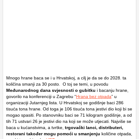
Mnogo hrane baca se i u Hrvatskoj, a cilj je da se do 2028. ta
količina smanji za 30 posto. O toj se temi, u povodu
Međunarodnog dana svjesnosti o gubitku
i bacanju hrane,
govorilo na konferenciji u Zagrebu “
Hrana bez otpada
” u
organizaciji Jutarnjeg lista. U Hrvatskoj se godišnje baci 286
tisuća tona hrane. Od toga je 106 tisuća tona jestivi dio koji bi se
mogao spasiti. Po stanovniku baci se 71 kilogram godišnje, a od
tih 71 ustvari 26 je jestivi dio na koji se može utjecati. Najviše se
baca u kućanstvima, a tvrtke,
trgovački lanci, distributeri,
restorani također mogu pomoći u smanjenju
količine otpada,