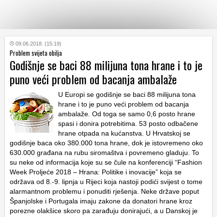
KATEGORIJE
09.06.2018. (15:19)
Problem svijeta obilja
Godišnje se baci 88 milijuna tona hrane i to je
HRVATSKI
puno veći problem od bacanja ambalaže
WEB
U Europi se godišnje se baci 88 milijuna tona
hrane i to je puno veći problem od bacanja
ambalaže. Od toga se samo 0,6 posto hrane
spasi i donira potrebitima. 53 posto odbačene
hrane otpada na kućanstva. U Hrvatskoj se
godišnje baca oko 380.000 tona hrane, dok je istovremeno oko
630.000 građana na rubu siromaštva i povremeno gladuju. To
su neke od informacija koje su se čule na konferenciji “Fashion
Week Proljeće 2018 – Hrana: Politike i inovacije” koja se
održava od 8.-9. lipnja u Rijeci koja nastoji podići svijest o tome
alarmantnom problemu i ponuditi rješenja. Neke države poput
Španjolske i Portugala imaju zakone da donatori hrane kroz
porezne olakšice skoro pa zarađuju donirajući, a u Danskoj je