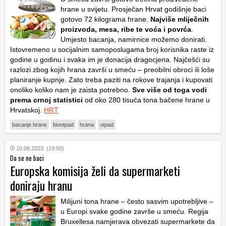
hrane u svijetu. Prosječan Hrvat godišnje baci
gotovo 72 kilograma hrane.
Najviše mliječnih
proizvoda, mesa, ribe te voća i povrća
.
Umjesto bacanja, namirnice možemo donirati.
Istovremeno u socijalnim samoposlugama broj korisnika raste iz
godine u godinu i svaka im je donacija dragocjena. Najčešći su
razlozi zbog kojih hrana završi u smeću – preobilni obroci ili loše
planiranje kupnje. Zato treba paziti na rokove trajanja i kupovati
onoliko koliko nam je zaista potrebno.
Sve više od toga vodi
prema crnoj statistici
od oko 280 tisuća tona bačene hrane u
Hrvatskoj.
HRT
bacanje hrane
biootpad
hrana
otpad
10.08.2023. (19:00)
Da se ne baci
Europska komisija želi da supermarketi
doniraju hranu
Milijuni tona hrane – često sasvim upotrebljive –
u Europi svake godine završe u smeću. Regija
Bruxellesa namjerava obvezati supermarkete da