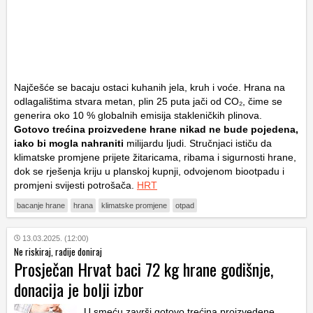
Najčešće se bacaju ostaci kuhanih jela, kruh i voće. Hrana na
odlagalištima stvara metan, plin 25 puta jači od CO₂, čime se
generira oko 10 % globalnih emisija stakleničkih plinova.
Gotovo trećina proizvedene hrane nikad ne bude pojedena,
iako bi mogla nahraniti
milijardu ljudi. Stručnjaci ističu da
klimatske promjene prijete žitaricama, ribama i sigurnosti hrane,
dok se rješenja kriju u planskoj kupnji, odvojenom biootpadu i
promjeni svijesti potrošača.
HRT
bacanje hrane
hrana
klimatske promjene
otpad
13.03.2025. (12:00)
Ne riskiraj, radije doniraj
Prosječan Hrvat baci 72 kg hrane godišnje,
donacija je bolji izbor
U smeću završi gotovo trećina proizvedene