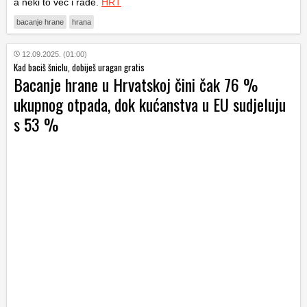
a neki to već i rade.
HRT
bacanje hrane
hrana
12.09.2025. (01:00)
Kad baciš šniclu, dobiješ uragan gratis
Bacanje hrane u Hrvatskoj čini čak 76 %
ukupnog otpada, dok kućanstva u EU sudjeluju
s 53 %