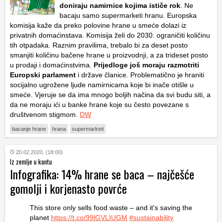
doniraju namirnice kojima ističe rok
. Ne
bacaju samo supermarketi hranu. Europska
komisija kaže da preko polovine hrane u smeće dolazi iz
privatnih domaćinstava. Komisija želi do 2030. ograničiti količinu
tih otpadaka. Raznim pravilima, trebalo bi za deset posto
smanjiti količinu bačene hrane u proizvodnji, a za trideset posto
u prodaji i domaćinstvima.
Prijedloge još moraju razmotriti
Europski parlament
i države članice. Problematično je hraniti
socijalno ugrožene ljude namirnicama koje bi inače otišle u
smeće. Vjeruje se da ima mnogo boljih načina da svi budu siti, a
da ne moraju ići u banke hrane koje su često povezane s
društvenom stigmom.
DW
bacanje hrane
hrana
supermarketi
20.02.2020. (18:00)
Iz zemlje u kantu
Infografika: 14% hrane se baca – najčešće
gomolji i korjenasto povrće
This store only sells food waste – and it's saving the
planet
https://t.co/99lGVLIUGM
#sustainability