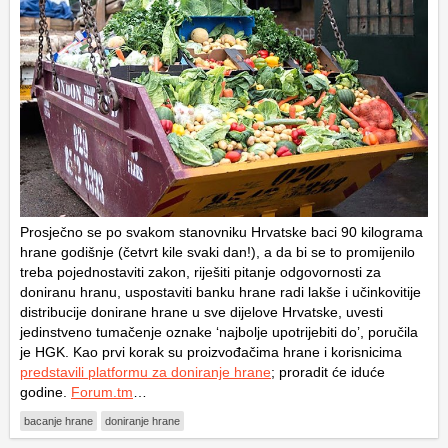
Prosječno se po svakom stanovniku Hrvatske baci 90 kilograma
hrane godišnje (četvrt kile svaki dan!), a da bi se to promijenilo
treba pojednostaviti zakon, riješiti pitanje odgovornosti za
doniranu hranu, uspostaviti banku hrane radi lakše i učinkovitije
distribucije donirane hrane u sve dijelove Hrvatske, uvesti
jedinstveno tumačenje oznake ‘najbolje upotrijebiti do’, poručila
je HGK. Kao prvi korak su proizvođačima hrane i korisnicima
predstavili platformu za doniranje hrane
; proradit će iduće
godine.
Forum.tm
…
bacanje hrane
doniranje hrane