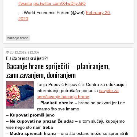
#waste
pic.twitter.com/X4wDIiyJdQ
— World Economic Forum (@wef)
February 20,
2020
bacanje hrane
20.12.2019. (12:30)
E, a šta će onda crvi jesti!?!
Bacanje hrane spriječiti – planiranjem,
zamrzavanjem, doniranjem
Tanja Popović Filipović iz Centra za edukaciju i
informiranje potrošača ponudila
savjete za
sprečavanje bacanja hrane
:
–
Planirati obroke –
hrana se pokvari jer i ne
znamo što sve imamo
–
Kupovati promišljeno
–
Ne kupovati na prazan želudac
– u tom slučaju kupujemo
više nego što nam treba
–
Mudro spremati hranu
– ono što ostane može se spremiti ili