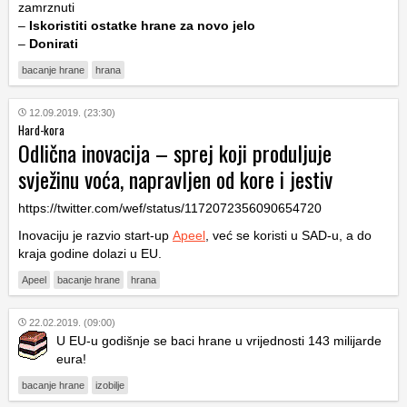
zamrznuti
–
Iskoristiti ostatke hrane za novo jelo
–
Donirati
bacanje hrane
hrana
12.09.2019. (23:30)
Hard-kora
Odlična inovacija – sprej koji produljuje
svježinu voća, napravljen od kore i jestiv
https://twitter.com/wef/status/1172072356090654720
Inovaciju je razvio start-up
Apeel
, već se koristi u SAD-u, a do
kraja godine dolazi u EU.
Apeel
bacanje hrane
hrana
22.02.2019. (09:00)
U EU-u godišnje se baci hrane u vrijednosti 143 milijarde
eura!
bacanje hrane
izobilje