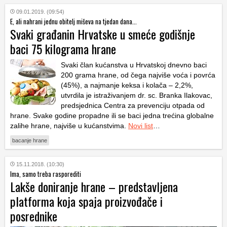
09.01.2019. (09:54)
E, ali nahrani jednu obitelj miševa na tjedan dana...
Svaki građanin Hrvatske u smeće godišnje
baci 75 kilograma hrane
Svaki član kućanstva u Hrvatskoj dnevno baci
200 grama hrane, od čega najviše voća i povrća
(45%), a najmanje keksa i kolača – 2,2%,
utvrdila je istraživanjem dr. sc. Branka Ilakovac,
predsjednica Centra za prevenciju otpada od
hrane. Svake godine propadne ili se baci jedna trećina globalne
zalihe hrane, najviše u kućanstvima.
Novi list
…
bacanje hrane
15.11.2018. (10:30)
Ima, samo treba rasporediti
Lakše doniranje hrane – predstavljena
platforma koja spaja proizvođače i
posrednike