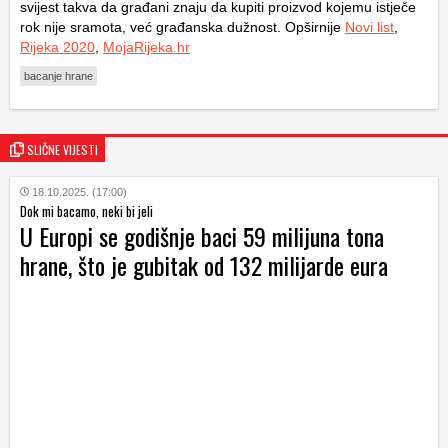
svijest takva da građani znaju da kupiti proizvod kojemu istječe
rok nije sramota, već građanska dužnost. Opširnije
Novi list
,
Rijeka 2020
,
MojaRijeka.hr
bacanje hrane
SLIČNE VIJESTI
18.10.2025. (17:00)
Dok mi bacamo, neki bi jeli
U Europi se godišnje baci 59 milijuna tona
hrane, što je gubitak od 132 milijarde eura