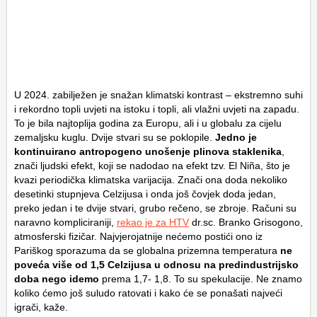
U 2024. zabilježen je snažan klimatski kontrast – ekstremno suhi
i rekordno topli uvjeti na istoku i topli, ali vlažni uvjeti na zapadu.
To je bila najtoplija godina za Europu, ali i u globalu za cijelu
zemaljsku kuglu. Dvije stvari su se poklopile.
Jedno je
kontinuirano antropogeno unošenje plinova staklenika
,
znači ljudski efekt, koji se nadodao na efekt tzv. El Niña, što je
kvazi periodička klimatska varijacija. Znači ona doda nekoliko
desetinki stupnjeva Celzijusa i onda još čovjek doda jedan,
preko jedan i te dvije stvari, grubo rečeno, se zbroje. Računi su
naravno kompliciraniji,
rekao je za HTV
dr.sc. Branko Grisogono,
atmosferski fizičar. Najvjerojatnije nećemo postići ono iz
Pariškog sporazuma da se globalna prizemna temperatura
ne
poveća više od 1,5 Celzijusa u odnosu na predindustrijsko
doba nego idemo
prema 1,7- 1,8. To su spekulacije. Ne znamo
koliko ćemo još suludo ratovati i kako će se ponašati najveći
igrači, kaže.