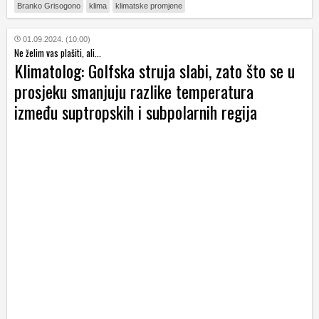
Branko Grisogono
klima
klimatske promjene
01.09.2024. (10:00)
Ne želim vas plašiti, ali...
Klimatolog: Golfska struja slabi, zato što se u
prosjeku smanjuju razlike temperatura
između suptropskih i subpolarnih regija