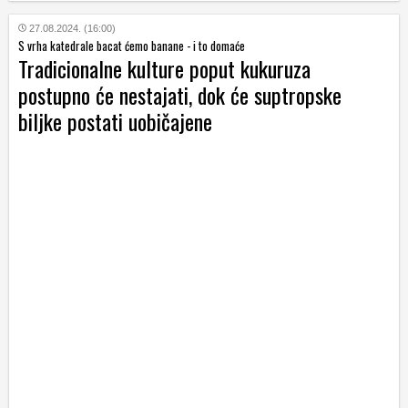
27.08.2024. (16:00)
S vrha katedrale bacat ćemo banane - i to domaće
Tradicionalne kulture poput kukuruza
postupno će nestajati, dok će suptropske
biljke postati uobičajene