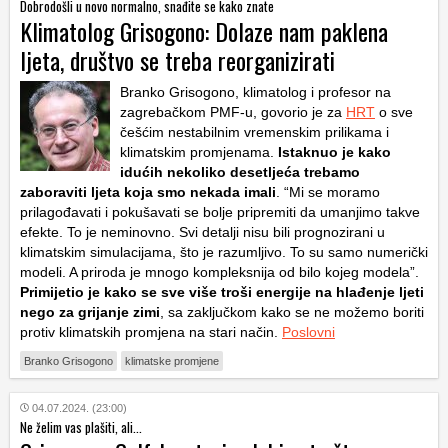
Dobrodošli u novo normalno, snađite se kako znate
Klimatolog Grisogono: Dolaze nam paklena
ljeta, društvo se treba reorganizirati
Branko Grisogono, klimatolog i profesor na
zagrebačkom PMF-u, govorio je za
HRT
o sve
češćim nestabilnim vremenskim prilikama i
klimatskim promjenama.
Istaknuo je kako
idućih nekoliko desetljeća trebamo
zaboraviti ljeta koja smo nekada imali
. “Mi se moramo
prilagođavati i pokušavati se bolje pripremiti da umanjimo takve
efekte. To je neminovno. Svi detalji nisu bili prognozirani u
klimatskim simulacijama, što je razumljivo. To su samo numerički
modeli. A priroda je mnogo kompleksnija od bilo kojeg modela”.
Primijetio je kako se sve više troši energije na hlađenje ljeti
nego za grijanje zimi
, sa zaključkom kako se ne možemo boriti
protiv klimatskih promjena na stari način.
Poslovni
Branko Grisogono
klimatske promjene
04.07.2024. (23:00)
Ne želim vas plašiti, ali...