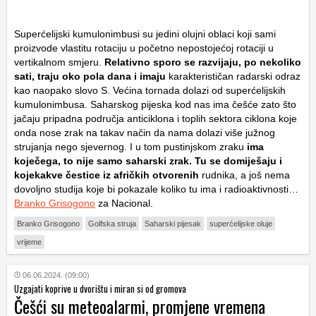
Superćelijski kumulonimbusi su jedini olujni oblaci koji sami
proizvode vlastitu rotaciju u početno nepostojećoj rotaciji u
vertikalnom smjeru.
Relativno sporo se razvijaju, po nekoliko
sati, traju oko pola dana i imaju
karakterističan radarski odraz
kao naopako slovo S. Većina tornada dolazi od superćelijskih
kumulonimbusa. Saharskog pijeska kod nas ima češće zato što
jačaju pripadna područja anticiklona i toplih sektora ciklona koje
onda nose zrak na takav način da nama dolazi više južnog
strujanja nego sjevernog. I u tom pustinjskom zraku
ima
koječega, to nije samo saharski zrak. Tu se domiješaju i
kojekakve čestice iz afričkih otvorenih
rudnika, a još nema
dovoljno studija koje bi pokazale koliko tu ima i radioaktivnosti…
Branko Grisogono
za Nacional.
Branko Grisogono
Golfska struja
Saharski pijesak
superćelijske oluje
vrijeme
06.06.2024. (09:00)
Uzgajati koprive u dvorištu i miran si od gromova
Češći su meteoalarmi, promjene vremena