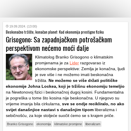
KATEGORIJE
19.09.2024. (13:00)
Beskonačno tržište, konačan planet: Kad ekonomija prestigne fiziku
Grisogono: Sa zapadnjačkom potrošačkom
HRVATSKI
perspektivom nećemo moći dalje
WEB
Klimatolog Branko Grisogono o klimatskim
promjenama je za
Lider
razgovarao iz
ekonomske perspektive: Zemlja je konačna, ljudi
je sve više i ne možemo imati beskonačna
tržišta.
Ne možemo se više držati političke
ekonomije Johna Lockea, koji je tržišnu ekonomiju temeljio
na Newtonovoj fizici i beskonačnoj dugoj kosini. Fundamentalna
je pogreška u tome što kosina nije beskonačna. U njegovo su
vrijeme imanja bila cirkularna,
sve se ondje recikliralo, no ako
svijet današnjice nastavi s današnjim tipom
liberalizma i
sebičnošću, za koje stoljeće suočit ćemo se s krajem priče.
Branko Grisogono
ekonomija
klimatske promjene
liberalizam