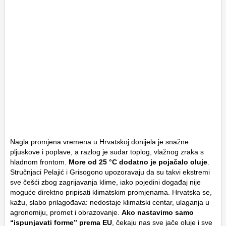
Nagla promjena vremena u Hrvatskoj donijela je snažne
pljuskove i poplave, a razlog je sudar toplog, vlažnog zraka s
hladnom frontom.
More od 25 °C dodatno je pojačalo oluje
.
Stručnjaci Pelajić i Grisogono upozoravaju da su takvi ekstremi
sve češći zbog zagrijavanja klime, iako pojedini događaj nije
moguće direktno pripisati klimatskim promjenama. Hrvatska se,
kažu, slabo prilagođava: nedostaje klimatski centar, ulaganja u
agronomiju, promet i obrazovanje.
Ako nastavimo samo
“ispunjavati forme” prema EU
, čekaju nas sve jače oluje i sve