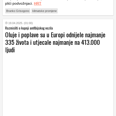
plići podvožnjaci.
HRT
Branko Grisogono
klimatske promjene
19.04.2025. (01:00)
Razmisliti o kupnji amfibijskog vozila
Oluje i poplave su u Europi odnijele najmanje
335 života i utjecale najmanje na 413.000
ljudi