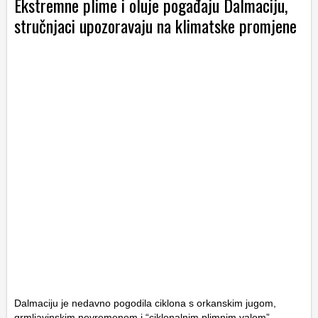
Ekstremne plime i oluje pogađaju Dalmaciju,
stručnjaci upozoravaju na klimatske promjene
Dalmaciju je nedavno pogodila ciklona s orkanskim jugom,
grmljavinskim nevremenom i “ciklonalnim plimnim valom”,