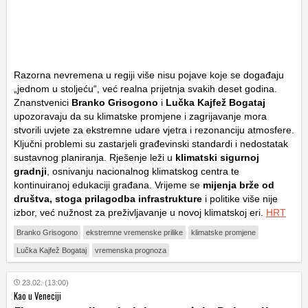
Razorna nevremena u regiji više nisu pojave koje se događaju
„jednom u stoljeću“, već realna prijetnja svakih deset godina.
Znanstvenici
Branko Grisogono
i
Lučka Kajfež Bogataj
upozoravaju da su klimatske promjene i zagrijavanje mora
stvorili uvjete za ekstremne udare vjetra i rezonanciju atmosfere.
Ključni problemi su zastarjeli građevinski standardi i nedostatak
sustavnog planiranja. Rješenje leži u
klimatski sigurnoj
gradnji
, osnivanju nacionalnog klimatskog centra te
kontinuiranoj edukaciji građana. Vrijeme se
mijenja brže od
društva, stoga prilagodba infrastrukture
i politike više nije
izbor, već nužnost za preživljavanje u novoj klimatskoj eri.
HRT
Branko Grisogono
ekstremne vremenske prilike
klimatske promjene
Lučka Kajfež Bogataj
vremenska prognoza
23.02. (13:00)
Kao u Veneciji