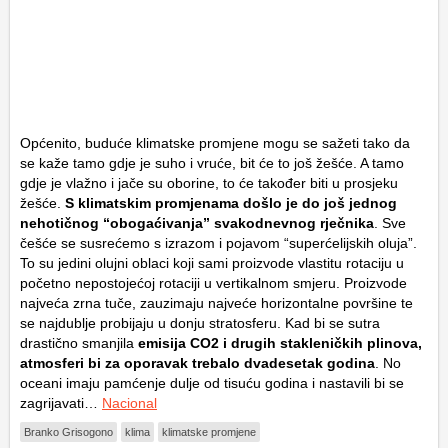
Općenito, buduće klimatske promjene mogu se sažeti tako da
se kaže tamo gdje je suho i vruće, bit će to još žešće. A tamo
gdje je vlažno i jače su oborine, to će također biti u prosjeku
žešće.
S klimatskim promjenama došlo je do još jednog
nehotičnog “obogaćivanja” svakodnevnog rječnika
. Sve
češće se susrećemo s izrazom i pojavom “superćelijskih oluja”.
To su jedini olujni oblaci koji sami proizvode vlastitu rotaciju u
početno nepostojećoj rotaciji u vertikalnom smjeru. Proizvode
najveća zrna tuče, zauzimaju najveće horizontalne površine te
se najdublje probijaju u donju stratosferu. Kad bi se sutra
drastično smanjila
emisija CO2 i drugih stakleničkih plinova,
atmosferi bi za oporavak trebalo dvadesetak godina
. No
oceani imaju pamćenje dulje od tisuću godina i nastavili bi se
zagrijavati…
Nacional
Branko Grisogono
klima
klimatske promjene