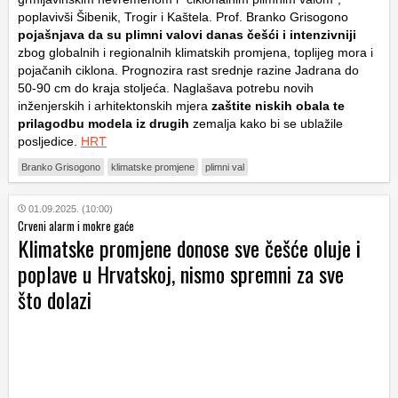
poplavivši Šibenik, Trogir i Kaštela. Prof. Branko Grisogono
pojašnjava da su plimni valovi danas češći i intenzivniji
zbog globalnih i regionalnih klimatskih promjena, toplijeg mora i
pojačanih ciklona. Prognozira rast srednje razine Jadrana do
50-90 cm do kraja stoljeća. Naglašava potrebu novih
inženjerskih i arhitektonskih mjera
zaštite niskih obala te
prilagodbu modela iz drugih
zemalja kako bi se ublažile
posljedice.
HRT
Branko Grisogono
klimatske promjene
plimni val
01.09.2025. (10:00)
Crveni alarm i mokre gaće
Klimatske promjene donose sve češće oluje i
poplave u Hrvatskoj, nismo spremni za sve
što dolazi