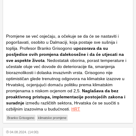
Promjene se već osjećaju, a očekuje se da će se nastaviti i
pogoršavati, osobito u Dalmaciji, koja postaje sve sušnija i
toplija. Profesor Branko Grisogono
upozorava da su
posljedice ovih promjena dalekosežne i da će utjecati na
sve aspekte života
. Nedostatak oborina, porast temperature i
učestale oluje već dovode do deterioracije tla, smanjenja
bioraznolikosti i dolaska invazivnih vrsta. Grisogono nije
optimističan glede trenutnog odgovora na klimatske izazove u
Hrvatskoj, ocjenjujući domaću politiku prema klimatskim
promjenama s niskom ocjenom od 2,5.
Naglašava da bez
proaktivnog pristupa, implementacije postojećih zakona i
suradnje
između različitih sektora, Hrvatska će se suočiti s
ozbiljnim izazovima u budućnosti.
HRT
Branko Grisogono
klimatske promjene
04.08.2024. (14:00)