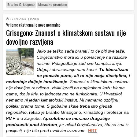
Branko Grisogono
klimatske promjene
17.09.2024. (15:00)
Vrijeme ekstrema je novo normalno
Grisogono: Znanost o klimatskom sustavu nije
dovoljno razvijena
Jako se teško sada braniti i to će biti sve teže.
Čovječanstvo mora ići u povlačenje na različite
načine. Prilagodba je sad sve kompliciranija.
Odgoj i obrazovanje nam kasni.
Tu liberalizam
ne pomaže puno, ali to nije moja disciplina, i
nedostaje daljnje istraživanje
. Znanost o klimatskom sustavu
nije dovoljno razvijena. Veliki igrači na engleskom kažu blame
game, tko je kriv, to jednostavno ne funkcionira. U Hrvatskoj
nemamo ni jedan klimatološki institut. Mi nemamo ozbiljnu
politiku prema tome. S globalne skale treba isto gledati
regionalno
, rekao je Branko Grisogono, klimatolog i profesor na
PMF-u u Zagrebu.
Apsolutno se moramo drugačije
predstaviti pred životom
, jer nikad čovječanstvo, što se zna iz
povijesti, nije bilo pred ovakvim izazovom
.
HRT