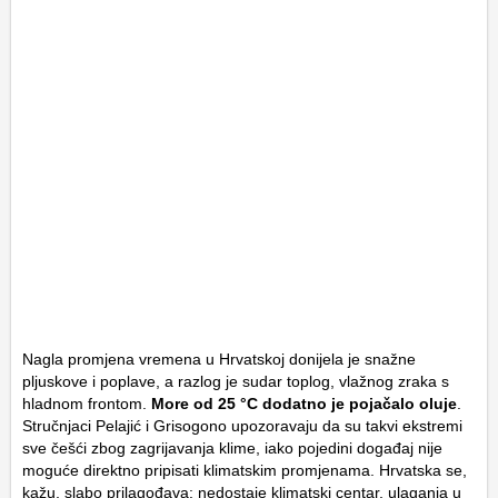
Nagla promjena vremena u Hrvatskoj donijela je snažne
pljuskove i poplave, a razlog je sudar toplog, vlažnog zraka s
hladnom frontom.
More od 25 °C dodatno je pojačalo oluje
.
Stručnjaci Pelajić i Grisogono upozoravaju da su takvi ekstremi
sve češći zbog zagrijavanja klime, iako pojedini događaj nije
moguće direktno pripisati klimatskim promjenama. Hrvatska se,
kažu, slabo prilagođava: nedostaje klimatski centar, ulaganja u