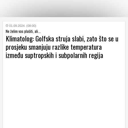
KATEGORIJE
01.09.2024. (08:00)
Ne želim vas plašiti, ali...
Klimatolog: Golfska struja slabi, zato što se u
HRVATSKI
prosjeku smanjuju razlike temperatura
WEB
između suptropskih i subpolarnih regija