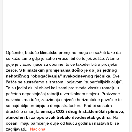
Općenito, buduće klimatske promjene mogu se sažeti tako da
se kaže tamo gdje je suho i vruće, bit će to još žešće. A tamo
gdje je vlažno i jače su oborine, to će također biti u prosjeku
žešće.
S klimatskim promjenama došlo je do još jednog
nehotičnog “obogaćivanja” svakodnevnog rječnika
. Sve
češće se susrećemo s izrazom i pojavom “superćelijskih oluja”.
To su jedini olujni oblaci koji sami proizvode vlastitu rotaciju u
početno nepostojećoj rotaciji u vertikalnom smjeru. Proizvode
najveća zrna tuče, zauzimaju najveće horizontalne površine te
se najdublje probijaju u donju stratosferu. Kad bi se sutra
drastično smanjila
emisija CO2 i drugih stakleničkih plinova,
atmosferi bi za oporavak trebalo dvadesetak godina
. No
oceani imaju pamćenje dulje od tisuću godina i nastavili bi se
zagrijavati…
Nacional