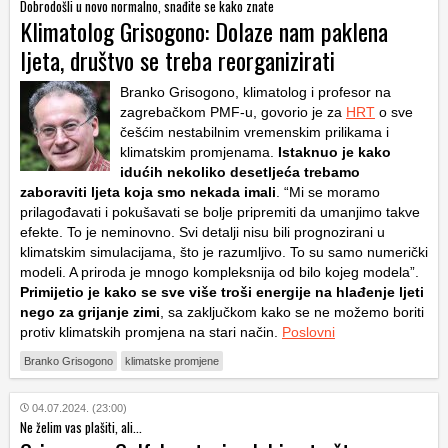
Dobrodošli u novo normalno, snađite se kako znate
Klimatolog Grisogono: Dolaze nam paklena
ljeta, društvo se treba reorganizirati
Branko Grisogono, klimatolog i profesor na
zagrebačkom PMF-u, govorio je za
HRT
o sve
češćim nestabilnim vremenskim prilikama i
klimatskim promjenama.
Istaknuo je kako
idućih nekoliko desetljeća trebamo
zaboraviti ljeta koja smo nekada imali
. “Mi se moramo
prilagođavati i pokušavati se bolje pripremiti da umanjimo takve
efekte. To je neminovno. Svi detalji nisu bili prognozirani u
klimatskim simulacijama, što je razumljivo. To su samo numerički
modeli. A priroda je mnogo kompleksnija od bilo kojeg modela”.
Primijetio je kako se sve više troši energije na hlađenje ljeti
nego za grijanje zimi
, sa zaključkom kako se ne možemo boriti
protiv klimatskih promjena na stari način.
Poslovni
Branko Grisogono
klimatske promjene
04.07.2024. (23:00)
Ne želim vas plašiti, ali...