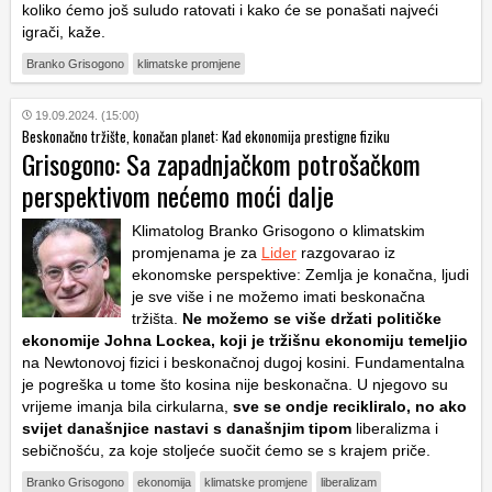
koliko ćemo još suludo ratovati i kako će se ponašati najveći
igrači, kaže.
Branko Grisogono
klimatske promjene
19.09.2024. (15:00)
Beskonačno tržište, konačan planet: Kad ekonomija prestigne fiziku
Grisogono: Sa zapadnjačkom potrošačkom
perspektivom nećemo moći dalje
Klimatolog Branko Grisogono o klimatskim
promjenama je za
Lider
razgovarao iz
ekonomske perspektive: Zemlja je konačna, ljudi
je sve više i ne možemo imati beskonačna
tržišta.
Ne možemo se više držati političke
ekonomije Johna Lockea, koji je tržišnu ekonomiju temeljio
na Newtonovoj fizici i beskonačnoj dugoj kosini. Fundamentalna
je pogreška u tome što kosina nije beskonačna. U njegovo su
vrijeme imanja bila cirkularna,
sve se ondje recikliralo, no ako
svijet današnjice nastavi s današnjim tipom
liberalizma i
sebičnošću, za koje stoljeće suočit ćemo se s krajem priče.
Branko Grisogono
ekonomija
klimatske promjene
liberalizam