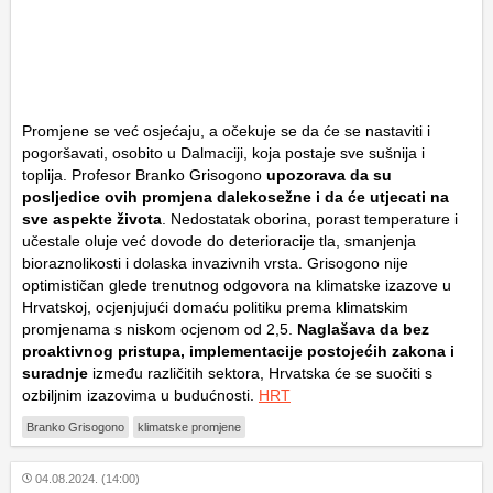
Promjene se već osjećaju, a očekuje se da će se nastaviti i
pogoršavati, osobito u Dalmaciji, koja postaje sve sušnija i
toplija. Profesor Branko Grisogono
upozorava da su
posljedice ovih promjena dalekosežne i da će utjecati na
sve aspekte života
. Nedostatak oborina, porast temperature i
učestale oluje već dovode do deterioracije tla, smanjenja
bioraznolikosti i dolaska invazivnih vrsta. Grisogono nije
optimističan glede trenutnog odgovora na klimatske izazove u
Hrvatskoj, ocjenjujući domaću politiku prema klimatskim
promjenama s niskom ocjenom od 2,5.
Naglašava da bez
proaktivnog pristupa, implementacije postojećih zakona i
suradnje
između različitih sektora, Hrvatska će se suočiti s
ozbiljnim izazovima u budućnosti.
HRT
Branko Grisogono
klimatske promjene
04.08.2024. (14:00)