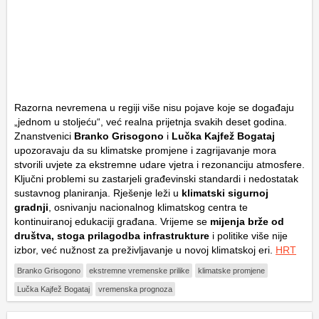
Razorna nevremena u regiji više nisu pojave koje se događaju
„jednom u stoljeću“, već realna prijetnja svakih deset godina.
Znanstvenici
Branko Grisogono
i
Lučka Kajfež Bogataj
upozoravaju da su klimatske promjene i zagrijavanje mora
stvorili uvjete za ekstremne udare vjetra i rezonanciju atmosfere.
Ključni problemi su zastarjeli građevinski standardi i nedostatak
sustavnog planiranja. Rješenje leži u
klimatski sigurnoj
gradnji
, osnivanju nacionalnog klimatskog centra te
kontinuiranoj edukaciji građana. Vrijeme se
mijenja brže od
društva, stoga prilagodba infrastrukture
i politike više nije
izbor, već nužnost za preživljavanje u novoj klimatskoj eri.
HRT
Branko Grisogono
ekstremne vremenske prilike
klimatske promjene
Lučka Kajfež Bogataj
vremenska prognoza