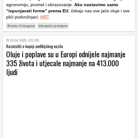
agronomiju, promet i obrazovanje.
Ako nastavimo samo
“ispunjavati forme” prema EU
, čekaju nas sve jače oluje i sve
plići podvožnjaci.
HRT
Branko Grisogono
klimatske promjene
19.04.2025. (01:00)
Razmisliti o kupnji amfibijskog vozila
Oluje i poplave su u Europi odnijele najmanje
335 života i utjecale najmanje na 413.000
ljudi