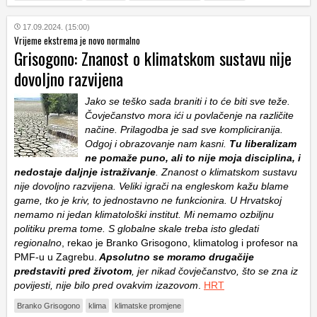
17.09.2024. (15:00)
Vrijeme ekstrema je novo normalno
Grisogono: Znanost o klimatskom sustavu nije
dovoljno razvijena
Jako se teško sada braniti i to će biti sve teže.
Čovječanstvo mora ići u povlačenje na različite
načine. Prilagodba je sad sve kompliciranija.
Odgoj i obrazovanje nam kasni.
Tu liberalizam
ne pomaže puno, ali to nije moja disciplina, i
nedostaje daljnje istraživanje
. Znanost o klimatskom sustavu
nije dovoljno razvijena. Veliki igrači na engleskom kažu blame
game, tko je kriv, to jednostavno ne funkcionira. U Hrvatskoj
nemamo ni jedan klimatološki institut. Mi nemamo ozbiljnu
politiku prema tome. S globalne skale treba isto gledati
regionalno
, rekao je Branko Grisogono, klimatolog i profesor na
PMF-u u Zagrebu.
Apsolutno se moramo drugačije
predstaviti pred životom
, jer nikad čovječanstvo, što se zna iz
povijesti, nije bilo pred ovakvim izazovom
.
HRT
Branko Grisogono
klima
klimatske promjene