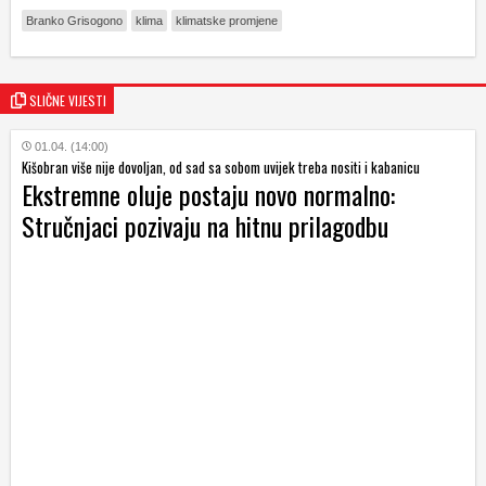
Branko Grisogono
klima
klimatske promjene
SLIČNE VIJESTI
01.04. (14:00)
Kišobran više nije dovoljan, od sad sa sobom uvijek treba nositi i kabanicu
Ekstremne oluje postaju novo normalno:
Stručnjaci pozivaju na hitnu prilagodbu