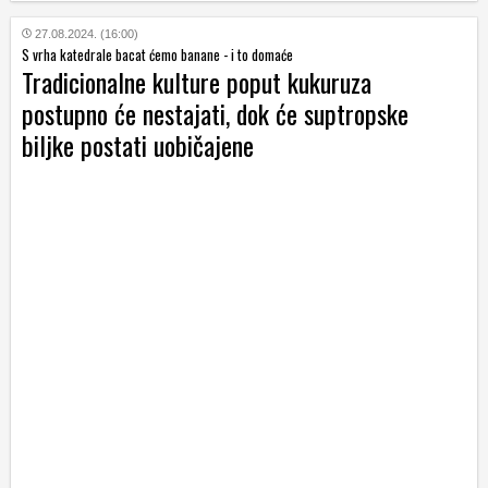
27.08.2024. (16:00)
S vrha katedrale bacat ćemo banane - i to domaće
Tradicionalne kulture poput kukuruza
postupno će nestajati, dok će suptropske
biljke postati uobičajene