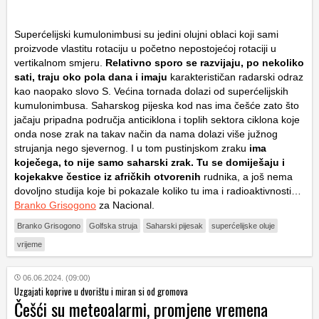
Superćelijski kumulonimbusi su jedini olujni oblaci koji sami
proizvode vlastitu rotaciju u početno nepostojećoj rotaciji u
vertikalnom smjeru.
Relativno sporo se razvijaju, po nekoliko
sati, traju oko pola dana i imaju
karakterističan radarski odraz
kao naopako slovo S. Većina tornada dolazi od superćelijskih
kumulonimbusa. Saharskog pijeska kod nas ima češće zato što
jačaju pripadna područja anticiklona i toplih sektora ciklona koje
onda nose zrak na takav način da nama dolazi više južnog
strujanja nego sjevernog. I u tom pustinjskom zraku
ima
koječega, to nije samo saharski zrak. Tu se domiješaju i
kojekakve čestice iz afričkih otvorenih
rudnika, a još nema
dovoljno studija koje bi pokazale koliko tu ima i radioaktivnosti…
Branko Grisogono
za Nacional.
Branko Grisogono
Golfska struja
Saharski pijesak
superćelijske oluje
vrijeme
06.06.2024. (09:00)
Uzgajati koprive u dvorištu i miran si od gromova
Češći su meteoalarmi, promjene vremena