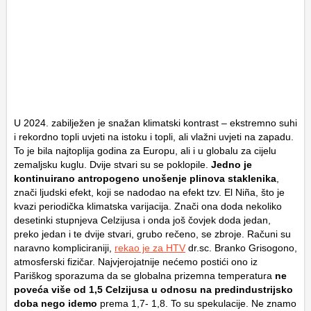
U 2024. zabilježen je snažan klimatski kontrast – ekstremno suhi
i rekordno topli uvjeti na istoku i topli, ali vlažni uvjeti na zapadu.
To je bila najtoplija godina za Europu, ali i u globalu za cijelu
zemaljsku kuglu. Dvije stvari su se poklopile.
Jedno je
kontinuirano antropogeno unošenje plinova staklenika
,
znači ljudski efekt, koji se nadodao na efekt tzv. El Niña, što je
kvazi periodička klimatska varijacija. Znači ona doda nekoliko
desetinki stupnjeva Celzijusa i onda još čovjek doda jedan,
preko jedan i te dvije stvari, grubo rečeno, se zbroje. Računi su
naravno kompliciraniji,
rekao je za HTV
dr.sc. Branko Grisogono,
atmosferski fizičar. Najvjerojatnije nećemo postići ono iz
Pariškog sporazuma da se globalna prizemna temperatura
ne
poveća više od 1,5 Celzijusa u odnosu na predindustrijsko
doba nego idemo
prema 1,7- 1,8. To su spekulacije. Ne znamo