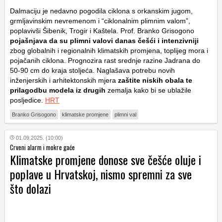
Dalmaciju je nedavno pogodila ciklona s orkanskim jugom,
grmljavinskim nevremenom i “ciklonalnim plimnim valom”,
poplavivši Šibenik, Trogir i Kaštela. Prof. Branko Grisogono
pojašnjava da su plimni valovi danas češći i intenzivniji
zbog globalnih i regionalnih klimatskih promjena, toplijeg mora i
pojačanih ciklona. Prognozira rast srednje razine Jadrana do
50-90 cm do kraja stoljeća. Naglašava potrebu novih
inženjerskih i arhitektonskih mjera
zaštite niskih obala te
prilagodbu modela iz drugih
zemalja kako bi se ublažile
posljedice.
HRT
Branko Grisogono
klimatske promjene
plimni val
01.09.2025. (10:00)
Crveni alarm i mokre gaće
Klimatske promjene donose sve češće oluje i
poplave u Hrvatskoj, nismo spremni za sve
što dolazi