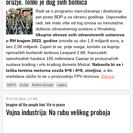
oružje. Toliki je dug svih bolnica
Radi se o programu naoružavanja i dostizanja
pet posto BDP-a za obranu godišnje. Usporedbe
radi, tek malo više od tog iznosa su trenutačne
dubioze zdravstvenog sustava u Hrvatskoj
.
Ukupne obveze svih zdravstvenih ustanova
u RH krajem 2023. godine
iznosile su oko 1,8 milijardi eura, a
lani 2,08 milijardi. Zajam bi se, prije svega, koristio za kupnju
njemačkih borbenih tenkova Leopard 2 A8, francuskih
samohodnih haubica 155 milimetara Caesar te protuzračnih
sustava kratkog i vrlo kratkog dometa Mistral.
Nabavila bi se i
teška teretna motorna vozila 6×6 i 8×8, streljiva
, a dio
sredstava uložio bi se u proizvodnju FPV dronova.
Danica
NATO
oružje
ReArm Europe
vojska
07.03.2024. (17:00)
Imagine all the people livin' life in peace
Vojna industrija: Na rubu velikog proboja