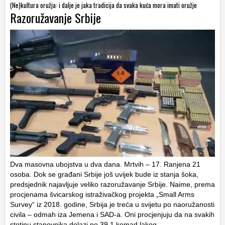
(Ne)kultura oružja: i dalje je jaka tradicija da svaka kuća mora imati oružje
Razoružavanje Srbije
Dva masovna ubojstva u dva dana. Mrtvih – 17. Ranjena 21
osoba. Dok se građani Srbije još uvijek bude iz stanja šoka,
predsjednik najavljuje veliko razoružavanje Srbije. Naime, prema
procjenama švicarskog istraživačkog projekta „Small Arms
Survey“ iz 2018. godine, Srbija je treća u svijetu po naoružanosti
civila – odmah iza Jemena i SAD-a. Oni procjenjuju da na svakih
stotinu stanovnika dolazi po 39,1 komad lakog