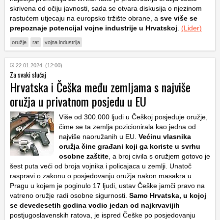
skrivena od očiju javnosti, sada se otvara diskusija o njezinom
rastućem utjecaju na europsko tržište obrane, a
sve više se
prepoznaje potencijal vojne industrije u Hrvatskoj
.
(Lider)
oružje
rat
vojna industrija
22.01.2024. (12:00)
Za svaki slučaj
Hrvatska i Češka među zemljama s najviše
oružja u privatnom posjedu u EU
Više od 300.000 ljudi u Češkoj posjeduje oružje,
čime se ta zemlja pozicionirala kao jedna od
najviše naoružanih u EU.
Većinu vlasnika
oružja čine građani koji ga koriste u svrhu
osobne zaštite
, a broj civila s oružjem gotovo je
šest puta veći od broja vojnika i policajaca u zemlji. Unatoč
raspravi o zakonu o posjedovanju oružja nakon masakra u
Pragu u kojem je poginulo 17 ljudi, ustav Češke jamči pravo na
vatreno oružje radi osobne sigurnosti.
Samo Hrvatska, u kojoj
se devedesetih godina vodio jedan od najkrvavijih
postjugoslavenskih ratova, je ispred Češke po posjedovanju