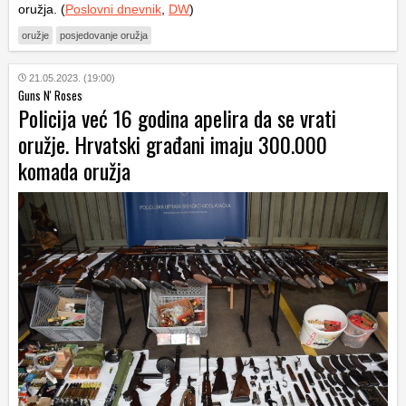
oružja. (
Poslovni dnevnik
,
DW
)
oružje
posjedovanje oružja
21.05.2023. (19:00)
Guns N' Roses
Policija već 16 godina apelira da se vrati
oružje. Hrvatski građani imaju 300.000
komada oružja