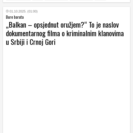
01.10.2025. (01:00)
Bure baruta
„Balkan – opsjednut oružjem?“ To je naslov
dokumentarnog filma o kriminalnim klanovima
u Srbiji i Crnoj Gori