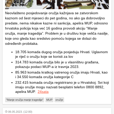
Neovlašteno posjedovanje oružja kažnjava se zatvorskom
kaznom od šest mjeseci do pet godina, no ako ga dobrovoljno
predate, nema nikakve kazne ni sankcija, apelira MUP, odnosno
hrvatska policija koja već 16 godina provodi akciju “Manje
oružja, manje tragedija”. Problem je u društvu koje veliča nasilje,
koje ono gleda kao sredstvo pomoću kojega se dolazi do
određenih probitaka.
18.705 komada dugog oružja posjeduju Hrvati. Uglavnom
je riječ o oružju koje se koristi za lov
314.783 komada oružja bilo je u vlasništvu građana,
pokazuju podaci MUP-a iz travnja 2023.
85.963 komada kratkog vatrenog oružja imaju Hrvati, kao
i 34.550 komada oružja kategorije C
232.415 komada oružja registrirano je u Hrvatskoj. Svi koji
imaju oružje mogu nazvati besplatni telefon 0800 8892,
apelira MUP.
24sata
"Manje oružja manje tragedija"
MUP
oružje
06.05.2023. (12:00)