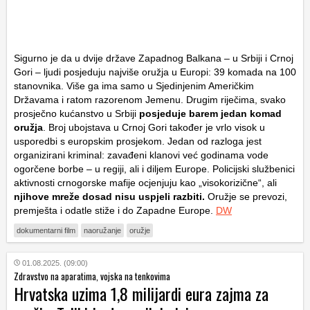
Sigurno je da u dvije države Zapadnog Balkana – u Srbiji i Crnoj
Gori – ljudi posjeduju najviše oružja u Europi: 39 komada na 100
stanovnika. Više ga ima samo u Sjedinjenim Američkim
Državama i ratom razorenom Jemenu. Drugim riječima, svako
prosječno kućanstvo u Srbiji
posjeduje barem jedan komad
oružja
. Broj ubojstava u Crnoj Gori također je vrlo visok u
usporedbi s europskim prosjekom. Jedan od razloga jest
organizirani kriminal: zavađeni klanovi već godinama vode
ogorčene borbe – u regiji, ali i diljem Europe. Policijski službenici
aktivnosti crnogorske mafije ocjenjuju kao „visokorizične“, ali
njihove mreže dosad nisu uspjeli razbiti.
Oružje se prevozi,
premješta i odatle stiže i do Zapadne Europe.
DW
dokumentarni film
naoružanje
oružje
01.08.2025. (09:00)
Zdravstvo na aparatima, vojska na tenkovima
Hrvatska uzima 1,8 milijardi eura zajma za