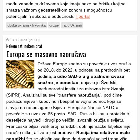
među zapadnim državama koje imaju baze na Arktiku koji se
smatra važnom geostrateškom zonom s mogućnošću
potencijalnih sukoba u budućnosti.
Tportal
obuka ukrajinskih vojnika
oružje
rat u Ukrajini
13.03.2023. (21:00)
Nekom rat, nekom brat
Europa se masovno naoružava
Države Europe znatno su povećale uvoz oružja
od 2018. do 2022. u odnosu na prethodnih pet
godina,
a udio SAD-a u globalnom izvozu
snažno je porastao
, objavio je Švedski
međunarodni institut za mirovna istraživanja
(SIPRI). Analizirali su sve “transfere naoružanja”, pod čime
podrazumijeva i kupovinu i besplatnu vojnu pomoć koja se
stavlja na raspolaganje Kijevu. Europske članice NATO-a
povećale su uvoz za 65 posto. SAD i Rusija bili su u protekla tri
desetljeća najveći i drugi po veličini izvoznik oružja u svijetu.
Francuska bilježi velik broj narudžbi, dok njemačke letjelice nije
naručio nitko, ali zato jest brodove.
Rusija ima relativno malo
narudžbi
što se objašnjava time da domaćoj vojsci treba više