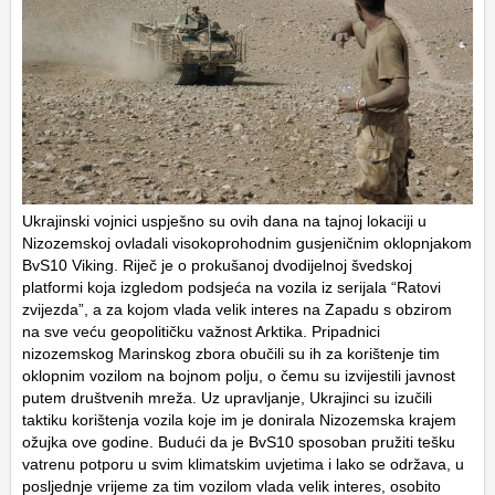
Ukrajinski vojnici uspješno su ovih dana na tajnoj lokaciji u
Nizozemskoj ovladali visokoprohodnim gusjeničnim oklopnjakom
BvS10 Viking. Riječ je o prokušanoj dvodijelnoj švedskoj
platformi koja izgledom podsjeća na vozila iz serijala “Ratovi
zvijezda”, a za kojom vlada velik interes na Zapadu s obzirom
na sve veću geopolitičku važnost Arktika. Pripadnici
nizozemskog Marinskog zbora obučili su ih za korištenje tim
oklopnim vozilom na bojnom polju, o čemu su izvijestili javnost
putem društvenih mreža. Uz upravljanje, Ukrajinci su izučili
taktiku korištenja vozila koje im je donirala Nizozemska krajem
ožujka ove godine. Budući da je BvS10 sposoban pružiti tešku
vatrenu potporu u svim klimatskim uvjetima i lako se održava, u
posljednje vrijeme za tim vozilom vlada velik interes, osobito