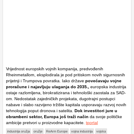
Vrijednost europskih vojnih kompanija, predvođenih
Rheinmetallom, eksplodirala je pod pritiskom novih sigurnosnih
prijetnji i Trumpova povratka. Iako države
povećavaju vojne
proračune i najavljuju ulaganja do 2035.,
europska industrija
ostaje razlomljena, birokratizirana i tehnološki zaostala za SAD-
om. Nedostatak zajedničkih projekata, dugotrajni postupci
nabave i slabo razvijeno tržište kapitala usporavaju razvoj novih
tehnologija poput dronova i satelita.
Dok investitori jure u
obrambeni sektor, Europa još traži način
da svoje političke
ambicije pretvori u proizvodne kapacitete.
tportal
industrija oružja
oružje
ReArm Europe
vojna industrija
vojska