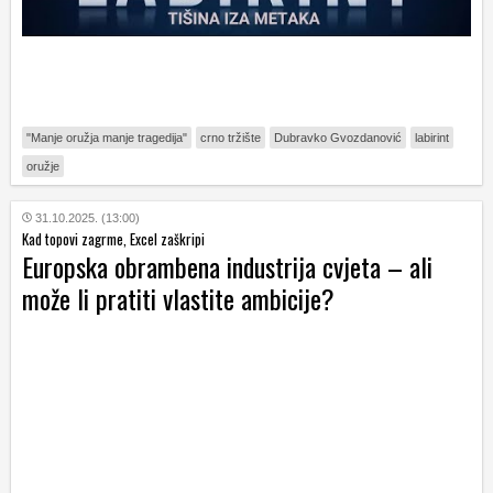
"Manje oružja manje tragedija"
crno tržište
Dubravko Gvozdanović
labirint
oružje
31.10.2025. (13:00)
Kad topovi zagrme, Excel zaškripi
Europska obrambena industrija cvjeta – ali
može li pratiti vlastite ambicije?