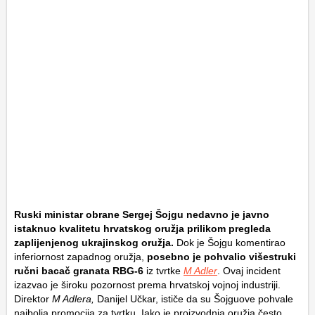
Ruski ministar obrane Sergej Šojgu nedavno je javno
istaknuo kvalitetu hrvatskog oružja prilikom pregleda
zaplijenjenog ukrajinskog oružja.
Dok je Šojgu komentirao
inferiornost zapadnog oružja,
posebno je pohvalio višestruki
ručni bacač granata RBG-6
iz tvrtke
M Adler
. Ovaj incident
izazvao je široku pozornost prema hrvatskoj vojnoj industriji.
Direktor
M Adlera,
Danijel Učkar, ističe da su Šojguove pohvale
najbolja promocija za tvrtku. Iako je proizvodnja oružja često