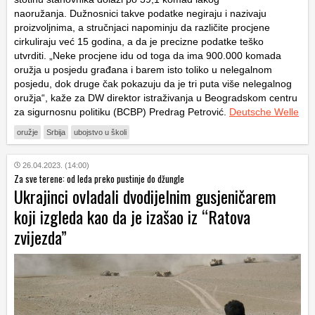
naoružanja. Dužnosnici takve podatke negiraju i nazivaju
proizvoljnima, a stručnjaci napominju da različite procjene
cirkuliraju već 15 godina, a da je precizne podatke teško
utvrditi. „Neke procjene idu od toga da ima 900.000 komada
oružja u posjedu građana i barem isto toliko u nelegalnom
posjedu, dok druge čak pokazuju da je tri puta više nelegalnog
oružja“, kaže za DW direktor istraživanja u Beogradskom centru
za sigurnosnu politiku (BCBP) Predrag Petrović.
Deutsche Welle
oružje
Srbija
ubojstvo u školi
26.04.2023. (14:00)
Za sve terene: od leda preko pustinje do džungle
Ukrajinci ovladali dvodijelnim gusjeničarem
koji izgleda kao da je izašao iz “Ratova
zvijezda”