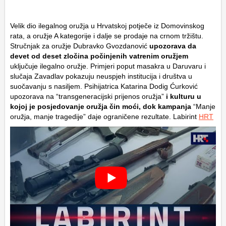
Velik dio ilegalnog oružja u Hrvatskoj potječe iz Domovinskog
rata, a oružje A kategorije i dalje se prodaje na crnom tržištu.
Stručnjak za oružje Dubravko Gvozdanović
upozorava da
devet od deset zločina počinjenih vatrenim oružjem
uključuje ilegalno oružje. Primjeri poput masakra u Daruvaru i
slučaja Zavadlav pokazuju neuspjeh institucija i društva u
suočavanju s nasiljem. Psihijatrica Katarina Dodig Ćurković
upozorava na “transgeneracijski prijenos oružja”
i kulturu u
kojoj je posjedovanje oružja čin moći, dok kampanja
“Manje
oružja, manje tragedije” daje ograničene rezultate. Labirint
HRT