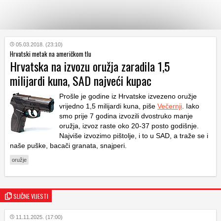
KATEGORIJE
05.03.2018. (23:10)
Hrvatski metak na američkom tlu
Hrvatska na izvozu oružja zaradila 1,5
HRVATSKI
milijardi kuna, SAD najveći kupac
WEB
Prošle je godine iz Hrvatske izvezeno oružje
vrijedno 1,5 milijardi kuna, piše
Večernji
. Iako
smo prije 7 godina izvozili dvostruko manje
oružja, izvoz raste oko 20-37 posto godišnje.
Najviše izvozimo pištolje, i to u SAD, a traže se i
naše puške, bacači granata, snajperi.
oružje
SLIČNE VIJESTI
11.11.2025. (17:00)