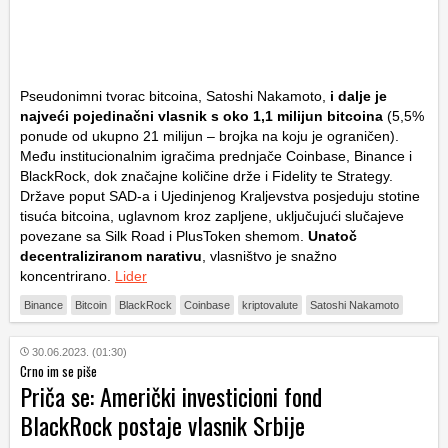
Pseudonimni tvorac bitcoina, Satoshi Nakamoto,
i dalje je
najveći pojedinačni vlasnik s oko 1,1 milijun bitcoina
(5,5%
ponude od ukupno 21 milijun – brojka na koju je ograničen).
Među institucionalnim igračima prednjače Coinbase, Binance i
BlackRock, dok značajne količine drže i Fidelity te Strategy.
Države poput SAD-a i Ujedinjenog Kraljevstva posjeduju stotine
tisuća bitcoina, uglavnom kroz zapljene, uključujući slučajeve
povezane sa Silk Road i PlusToken shemom.
Unatoč
decentraliziranom narativu
, vlasništvo je snažno
koncentrirano.
Lider
Binance
Bitcoin
BlackRock
Coinbase
kriptovalute
Satoshi Nakamoto
30.06.2023. (01:30)
Crno im se piše
Priča se: Američki investicioni fond
BlackRock postaje vlasnik Srbije