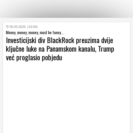
KATEGORIJE
05.03.2025. (16:00)
Money, money, money, must be funny...
Investicijski div BlackRock preuzima dvije
HRVATSKI
ključne luke na Panamskom kanalu, Trump
WEB
već proglasio pobjedu