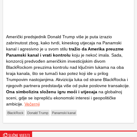
Američki predsjednik Donald Trump više je puta izrazio
zabrinutost zbog, kako tvrdi, kineskog utjecaja na Panamski
kanal i agresivno je u svom stilu
tražio da Amerika preuzme
Panamski kanal i vrati kontrolu
koju je nekoć imala. Sada,
konzorcij predvođen američkim investicijskim divom
BlackRockom preuzima kontrolu nad ključnim lukama na oba
kraja kanala, što se tumači kao potez koji ide u prilog
Trumpovim nastojanjima. Akvizicija luka od strane BlackRocka i
njegovih partnera predstavlja više od puke poslovne transakcije.
Ona simbolizira složenu igru moći i utjecaja
na globalnoj
sceni, gdje se isprepliću ekonomski interesi i geopolitičke
ambicije.
Večernji
BlackRock
Donald Trump
Panamski kanal
SLIČNE VIJESTI