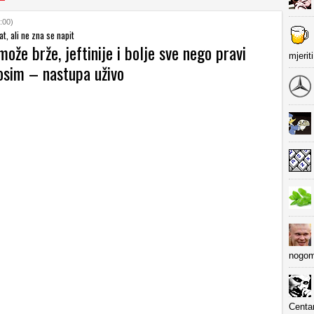
:00)
t, ali ne zna se napit
ože brže, jeftinije i bolje sve nego pravi
mjerit
 osim – nastupa uživo
nogom
Centa