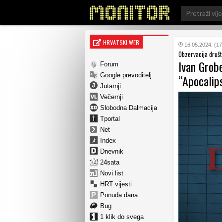
Search
for:
HRVATSKI WEB
16.05.2024. (17
Obzervacija društ
Ivan Grobe
Forum
Google prevoditelj
“Apocalip
Jutarnji
Večernji
Slobodna Dalmacija
Tportal
Net
Index
Dnevnik
24sata
Novi list
HRT vijesti
Ponuda dana
Bug
1 klik do svega