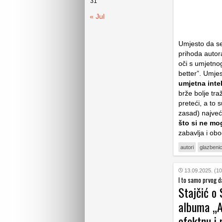
31
« Jul
Umjesto da s
prihoda autora
oči s umjetnog
better”. Umje
umjetna inte
brže bolje tra
preteći, a to 
zasad) najveći
što si ne mo
zabavlja i ob
autori
glazbenic
13.09.2025. (10
I to samo prvog d
Stajčić o 
albuma „Ap
efektnu i