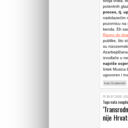
svoja vrata, t
potentnih gl
proces, tj. 
nadolazećim 
pozornicu na s
benda. Eh sad,
Ravno do dn
publike, što s
su nizozemski 
Azarbejdžana k
izvođače u ne
najviše ocje
Intek Musica b
ugovoren i m
Ivan Grobenski
30.07.2025. (01
Tuga naša svagdaš
‘Transrod
nije Hrvat