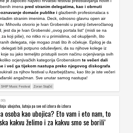
ime je započeo najveći hrvatski festival predstavljanja novih i
azbenih imena
pred stranim delegatima, kao i obrnuti
upoznavanje domaće publike i
glazbenih profesionalaca s
mladim stranim imenima. Deck, odnosno glavnu open air
v. Mihovilu otvorio je Ivan Grobenski u pratnji četveročlanog
 jest da je Ivan Grobenski „ovog portala list“ (misli se na
a
za koji piše), no nitko ni u primislima, od okupljenih, što
tranih delegata, nije mogao znati što ih očekuje. Epilog je da
delegati bili potpuno oduševljeni, da su njihove kolege iz
oje su jako temeljito pristupili svom načinu ocjenjivanja svih
koliko ocjenjivačkih kategorija Grobenskom
te večeri dali
ne i već ga tijekom nastupa preko njegovog diskografa
ukirali za njihov festival u Azarbejdžanu, kao što je iste večeri
ađarski angažman. Sve unutar samog nastupa!
SHIP Music Festival
Zoran Stajčić
:00)
nja: ubojstva, šutnja pa sve od izbora do izbora
na osoba kao ubojica? Eto vam i eto nam, to
ska kakvu želimo i za kakvu smo se borili’