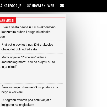
KATEGORIJE
HRVATSKI WEB
LASH VIJESTI
Svaka šesta osoba u EU svakodnevno
konzumira duhan i druge nikotinske
vode
Prvi put u povijesti putnički zrakoplov
obavio let dulji od 24 sata
Moby objavio “Porcelain” video s
Jadranskog mora: “Svi na svijetu su to
i, a ja nikad”
Žene ovisnije o kozmetičkim postupcima
nego o kockanju
U Zagrebu otvoren prvi antikvarijat s
knjigama na engleskom