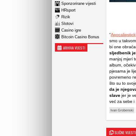
Sponzorirane vijesti
HRsport
Rizik
Slotovi
Casino igre
“
Apocalipstick
Bitcoin Casino Bonus
smo u takvom 
bi one obraća
ARHIVA VIJESTI
sljedbenik je
manjoj mjeri t
album, očekiv
pjesama je lij
povremeno rep
što su to svoj
da je njegov
slave
jer je v
već za sebe i
Ivan Grobenski
SLIČNE VIJESTI