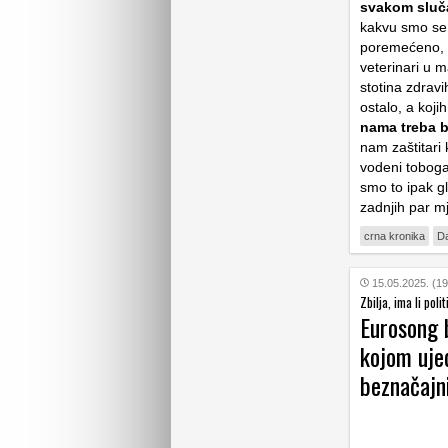
svakom sluča
kakvu smo se b
poremećeno, k
veterinari u 
stotina zdravih
ostalo, a koji
nama treba b
nam zaštitari
vodeni tobogan
smo to ipak gl
zadnjih par m
crna kronika
Da
15.05.2025. (19
Zbilja, ima li pol
Eurosong b
kojom ujed
beznačajni