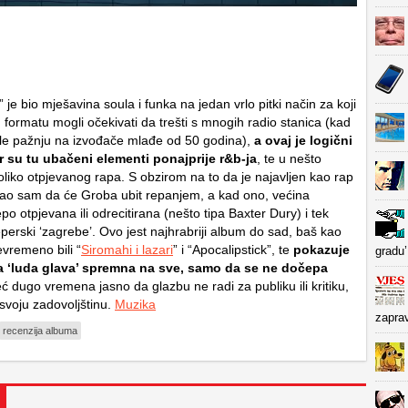
” je bio mješavina soula i funka na jedan vrlo pitki način za koji
formatu mogli očekivati da trešti s mnogih radio stanica (kad
le pažnju na izvođače mlađe od 50 godina),
a ovaj je logični
r su tu ubačeni elementi ponajprije r&b-ja
, te u nešto
oliko otpjevanog rapa. S obzirom na to da je najavljen kao rap
ao sam da će Groba ubit repanjem, a kad ono, većina
epo otpjevana ili odrecitirana (nešto tipa Baxter Dury) i tek
erski ‘zagrebe’. Ovo jest najhrabriji album do sad, baš kao
evremeno bili “
Siromahi i lazari
” i “Apocalipstick”, te
pokazuje
gradu’
a ‘luda glava’ spremna na sve, samo da se ne dočepa
eć dugo vremena jasno da glazbu ne radi za publiku ili kritiku,
 svoju zadovoljštinu.
Muzika
zapra
recenzija albuma