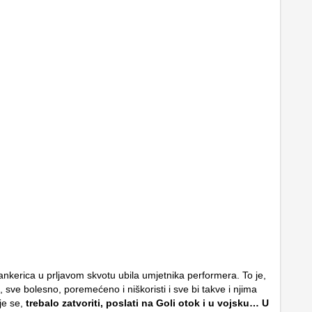
nkerica u prljavom skvotu ubila umjetnika performera. To je,
 sve bolesno, poremećeno i niškoristi i sve bi takve i njima
je se,
trebalo zatvoriti, poslati na Goli otok i u vojsku… U