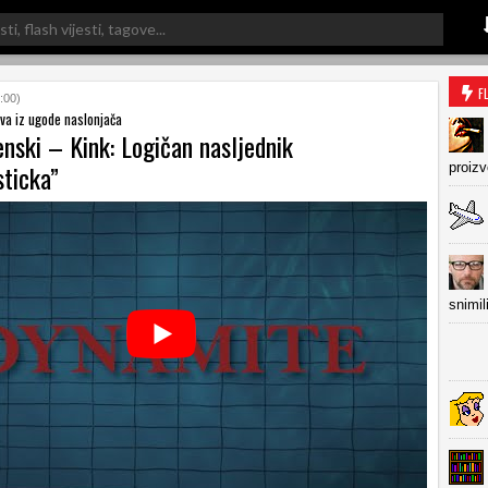
F
:00)
va iz ugode naslonjača
nski – Kink: Logičan nasljednik
sticka”
proiz
snimil