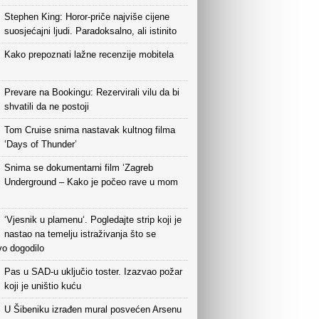
Stephen King: Horor-priče najviše cijene
suosjećajni ljudi. Paradoksalno, ali istinito
Kako prepoznati lažne recenzije mobitela
Prevare na Bookingu: Rezervirali vilu da bi
shvatili da ne postoji
Tom Cruise snima nastavak kultnog filma
‘Days of Thunder’
Snima se dokumentarni film ‘Zagreb
Underground – Kako je počeo rave u mom
‘Vjesnik u plamenu‘. Pogledajte strip koji je
nastao na temelju istraživanja što se
vo dogodilo
Pas u SAD-u uključio toster. Izazvao požar
koji je uništio kuću
U Šibeniku izrađen mural posvećen Arsenu