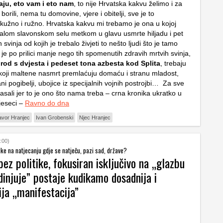
ju, eto vam i eto nam
, to nije Hrvatska kakvu želimo i za
orili, nema tu domovine, vjere i obitelji, sve je to
užno i ružno. Hrvatska kakvu mi trebamo je ona u kojoj
malom slavonskom selu metkom u glavu usmrte hiljadu i pet
 svinja od kojih je trebalo živjeti to nešto ljudi što je tamo
h je po prilici manje nego tih spomenutih zdravih mrtvih svinja,
rod s dvjesta i pedeset tona azbesta kod Splita
, trebaju
 koji maltene nasmrt premlaćuju domaću i stranu mladost,
i pogibelji, ubojice iz specijalnih vojnih postrojbi… Za sve
asali jer to je ono što nama treba – crna kronika ukratko u
jeseci –
Ravno do dna
vor Hranjec
Ivan Grobenski
Njec Hranjec
:00)
itike na natjecanju gdje se natječu, pazi sad, države?
ez politike, fokusiran isključivo na „glazbu
injuje” postaje kudikamo dosadnija i
ja „manifestacija”