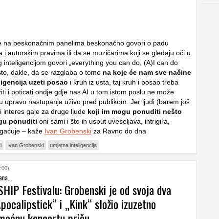
e na beskonačnim panelima beskonačno govori o padu
 i autorskim pravima ili da se muzičarima koji se gledaju oči u
 inteligencijom govori „everything you can do, (A)I can do
sto, dakle, da se razglaba o tome
na koje će nam sve načine
ligencija uzeti posao
i kruh iz usta, taj kruh i posao treba
žiti i poticati ondje gdje nas AI u tom istom poslu ne može
su upravo nastupanja uživo pred publikom. Jer ljudi (barem još
 interes gaje za druge ljude
koji im mogu ponuditi nešto
gu ponuditi
oni sami i što ih usput uveseljava, intrigira,
ogaćuje – kaže
Ivan Grobenski
za Ravno do dna
i
Ivan Grobenski
umjetna inteligencija
:00)
ana...
SHIP Festivalu: Grobenski je od svoja dva
ocalipstick“ i „Kink“ složio izuzetno
 moćnu koncertu priču