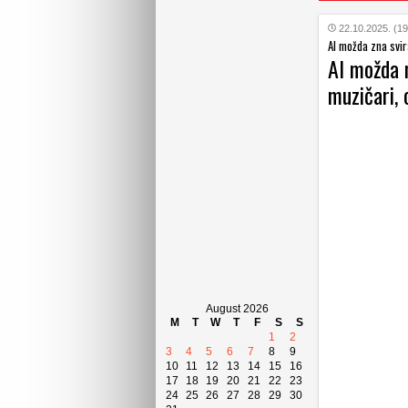
22.10.2025. (19
AI možda zna svira
AI možda m
muzičari,
August 2026
M
T
W
T
F
S
S
1
2
3
4
5
6
7
8
9
10
11
12
13
14
15
16
17
18
19
20
21
22
23
24
25
26
27
28
29
30