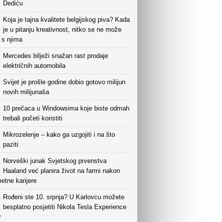
Dediću
Koja je tajna kvalitete belgijskog piva? Kada
je u pitanju kreativnost, nitko se ne može
i s njima
Mercedes bilježi snažan rast prodaje
električnih automobila
Svijet je prošle godine dobio gotovo milijun
novih milijunaša
10 prečaca u Windowsima koje biste odmah
trebali početi koristiti
Mikrozelenje – kako ga uzgojiti i na što
paziti
Norveški junak Svjetskog prvenstva
Haaland već planira život na farmi nakon
etne karijere
Rođeni ste 10. srpnja? U Karlovcu možete
besplatno posjetiti Nikola Tesla Experience
r