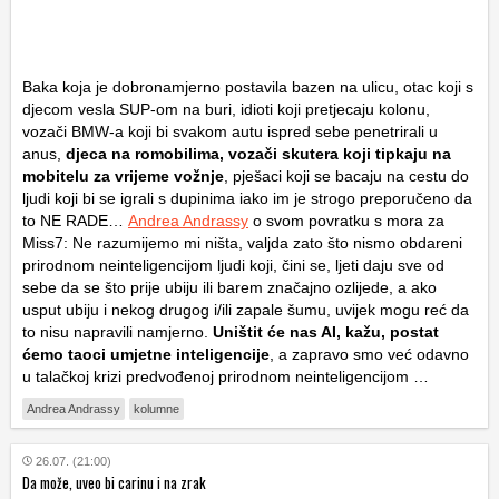
Baka koja je dobronamjerno postavila bazen na ulicu, otac koji s
djecom vesla SUP-om na buri, idioti koji pretjecaju kolonu,
vozači BMW-a koji bi svakom autu ispred sebe penetrirali u
anus,
djeca na romobilima, vozači skutera koji tipkaju na
mobitelu za vrijeme vožnje
, pješaci koji se bacaju na cestu do
ljudi koji bi se igrali s dupinima iako im je strogo preporučeno da
to NE RADE…
Andrea Andrassy
o svom povratku s mora za
Miss7: Ne razumijemo mi ništa, valjda zato što nismo obdareni
prirodnom neinteligencijom ljudi koji, čini se, ljeti daju sve od
sebe da se što prije ubiju ili barem značajno ozlijede, a ako
usput ubiju i nekog drugog i/ili zapale šumu, uvijek mogu reć da
to nisu napravili namjerno.
Uništit će nas AI, kažu, postat
ćemo taoci umjetne inteligencije
, a zapravo smo već odavno
u talačkoj krizi predvođenoj prirodnom neinteligencijom …
Andrea Andrassy
kolumne
26.07. (21:00)
Da može, uveo bi carinu i na zrak