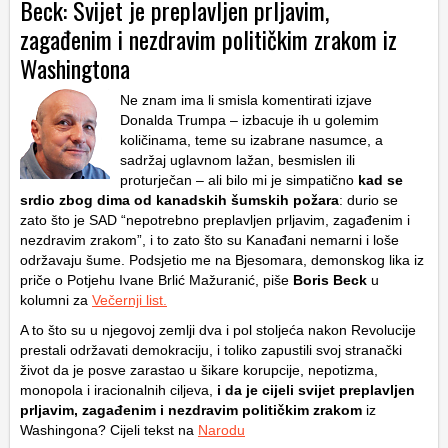
Beck: Svijet je preplavljen prljavim,
zagađenim i nezdravim političkim zrakom iz
Washingtona
Ne znam ima li smisla komentirati izjave
Donalda Trumpa – izbacuje ih u golemim
količinama, teme su izabrane nasumce, a
sadržaj uglavnom lažan, besmislen ili
proturječan – ali bilo mi je simpatično
kad se
srdio zbog dima od kanadskih šumskih požara
: durio se
zato što je SAD “nepotrebno preplavljen prljavim, zagađenim i
nezdravim zrakom”, i to zato što su Kanađani nemarni i loše
održavaju šume. Podsjetio me na Bjesomara, demonskog lika iz
priče o Potjehu Ivane Brlić Mažuranić, piše
Boris Beck
u
kolumni za
Večernji list.
A to što su u njegovoj zemlji dva i pol stoljeća nakon Revolucije
prestali održavati demokraciju, i toliko zapustili svoj stranački
život da je posve zarastao u šikare korupcije, nepotizma,
monopola i iracionalnih ciljeva,
i da je cijeli svijet preplavljen
prljavim, zagađenim i nezdravim političkim zrakom
iz
Washingona? Cijeli tekst na
Narodu