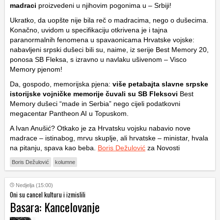
madraci
proizvedeni u njihovim pogonima u – Srbiji!
Ukratko, da uopšte nije bila reč o madracima, nego o dušecima.
Konačno, uvidom u specifikaciju otkrivena je i tajna
paranormalnih fenomena u spavaonicama Hrvatske vojske:
nabavljeni srpski dušeci bili su, naime, iz serije Best Memory 20,
ponosa SB Fleksa, s izravno u navlaku ušivenom – Visco
Memory pjenom!
Da, gospodo, memorijska pjena:
više petabajta slavne srpske
istorijske vojničke memorije čuvali su SB Fleksovi
Best
Memory dušeci “made in Serbia” nego cijeli podatkovni
megacentar Pantheon AI u Topuskom.
A Ivan Anušić? Otkako je za Hrvatsku vojsku nabavio nove
madrace – istinabog, mrvu skuplje, ali hrvatske – ministar, hvala
na pitanju, spava kao beba.
Boris Dežulović
za Novosti
Boris Dežulović
kolumne
Nedjelja (15:00)
Oni su cancel kulturu i izmislili
Basara: Kancelovanje