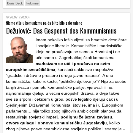
Boris Beck
kolumne
26.07. (20:00)
Nismo više u komunizmu pa da bi to bilo zabranjeno
Dežulović: Das Gespenst des Kommunismus
Imam nekoliko loših vijesti za hrvatske desničare
i socijalne liberale. Komunističke i marksističke
ideje ne proučavaju se samo u Hrvatskoj i ne
uče samo u Zagrebačkoj školi komunizma:
marksizam se uči i proučava na svim
europskim sveučilištima
, koristeći dakle sve raspoložive
“gradske i državne prostore i druge javne resurse”. A ono
komunističko, kako rekoste, “političko djelovanje”? Nije za osobe
tanjih živaca i pameti: komunističke partije, vjerovali ili ne,
najnormalnije djeluju u većini europskih država, a dvije takve,
sve sa srpom i čekićem u grbu, posve legalno djeluju čak i u
Sjedinjenim Državama! Komunista, štoviše, ima i u Europskom
parlamentu… nije toliko zbog njihovih ambicioznih planova da
restauriraju sovjetski imperij,
podignu željeznu zavjesu,
otvore gulage i obnove komunističku Jugoslaviju
, koliko
zbog njihove posve neambiciozne socijalne politike i strategije –