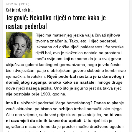
22.07. (13:00)
Kad je bal, nek je...
Jergović: Nekoliko riječi o tome kako je
nastao pederbal
Riječima materinjeg jezika valja čuvati njihova
izvorna značenja. Tako, eto, i riječ pederbal.
Iskovana od grčke riječi paiderastḗs i francuske
riječi bal, ova je složenica nastala na prostoru i
među svijetom koji ne samo da je u svoj govor
uključivao golemi kontingent germanizama, nego je vrlo često
bio i dvojezičan, pa je u obiteljskom govoru slobodno kombinirao
njemački s hrvatskim.
Riječ pederbal nastala je iz darovitog i
domišljatog ruganja, onako kako su nastale
i mnoge druge
nove riječi našega jezika. Ono što je sigurno jest da takva riječ
nije postojala prije 1900. godine.
Ima li u složenici pederbal ičega homofobnog? Danas to pitanje
zvuči aktualno, pa bismo se ozbiljno trebali namučiti oko njega.
Ali u ono vrijeme, sada već prije skoro pola stoljeća,
ne bi vas
ni razumjeli da ste ih takvo što upitali
. U tu riječ bila je
ugrađena misao o tome da je prostor muške društvene ugode i