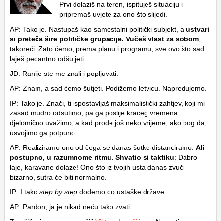
Prvi dolaziš na teren, ispituješ situaciju i
pripremaš uvjete za ono što slijedi.
AP: Tako je. Nastupaš kao samostalni politički subjekt, a
ustvari
si preteča šire političke grupacije. Vučeš vlast za sobom
,
takoreći. Zato ćemo, prema planu i programu, sve ovo što sad
laješ pedantno odšutjeti.
JD: Ranije ste me znali i popljuvati.
AP: Znam, a sad ćemo šutjeti. Podižemo letvicu. Napredujemo.
IP: Tako je. Znači, ti ispostavljaš maksimalistički zahtjev, koji mi
zasad mudro odšutimo, pa ga poslije kraćeg vremena
djelomično uvažimo, a kad prođe još neko vrijeme, ako bog da,
usvojimo ga potpuno.
AP: Realiziramo ono od čega se danas šutke distanciramo.
Ali
postupno, u razumnome ritmu. Shvatio si taktiku
: Dabro
laje, karavane dolaze! Ono što iz tvojih usta danas zvuči
bizarno, sutra će biti normalno.
IP: I tako
step by step
dođemo do ustaške države.
AP: Pardon, ja je nikad neću tako zvati.