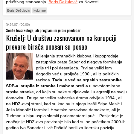
priuštivog stanovanja.
Boris Dežulović
za Novosti
Boris Dežulović
kolumne
24.07. (00:00)
Sorite bivši kolege, ali program im je bio predobar
Krušelj: U društvu zasnovanom na korupciji
prevare birača unosan su posao
Mijenjanje stranačkih klubova i kupoprodaje
zastupnika prate Sabor od njegova formiranja
prije tri i pol desetljeća. Prvi se veliki lom
dogodio već u proljeće 1990., ali iz političkih
razloga.
Tada je većina srpskih zastupnika
SDP-a istupila iz stranke i mahom prešla
u novoformirane
srpske stranke, od kojih su neke sudjelovale i u agresiji na svoju
domovinu. Druga se velika saborska drama odvijala 1994., ali
na HDZ-ovoj strani, kad su kad su iz njega izašli Stipe Mesić i
Joža Manolić i formirali Hrvatske nezavisne demokrate, ali je
Tuđman u hipu uspio slomiti parlamentarni puč. . Posljednje je
značajnije HDZ-ovo previranje bilo kad su se početkom 2000-ih
godina Ivo Sanader i Ivić Pašalić borili za lidersku poziciju.