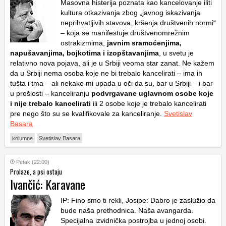
Masovna histerija poznata kao kancelovanje iliti
kultura otkazivanja zbog „javnog iskazivanja
neprihvatljivih stavova, kršenja društvenih normi“
– koja se manifestuje društvenomrežnim
ostrakizmima,
javnim sramoćenjima,
napušavanjima, bojkotima i izopštavanjima
, u svetu je
relativno nova pojava, ali je u Srbiji veoma star zanat. Ne kažem
da u Srbiji nema osoba koje ne bi trebalo kancelirati – ima ih
tušta i tma – ali nekako mi upada u oči da su, bar u Srbiji – i bar
u prošlosti – kanceliranju
podvrgavane uglavnom osobe koje
i nije trebalo kancelirati
ili 2 osobe koje je trebalo kancelirati
pre nego što su se kvalifikovale za kanceliranje.
Svetislav
Basara
kolumne
Svetislav Basara
Petak (22:00)
Prolaze, a psi ostaju
Ivančić: Karavane
IP: Fino smo ti rekli, Josipe: Dabro je zaslužio da
bude naša prethodnica. Naša avangarda.
Specijalna izvidnička postrojba u jednoj osobi.