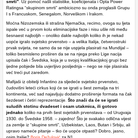
smrti”
. Uz pomoć našli statistike, koeficijenata i Opta Power
Ratingsa “skupinom smrti” ambiciozno su onda proglasili Grupu
I s Francuskom, Senegalom, Norveškom i Irakom.
Moćna Nizozemska ili strašna Njemačka, recimo, ovoga su ljeta
ispale već u prvom kolu eliminacijske faze i nisu ušle niti među
šesnaest najboljih – onoliko dakle najboljih koliko ih je nekad
uopće igralo svjetsko prvenstvo – a velika Italija, četverostruki
prvak svijeta, ne samo da se nije uspjela plasirati na Mundijal –
toliko besmisleno proširen da se na njega preko Lige nacija
upisala čak i Švedska, koja je u svojoj kvalifikacijskoj grupi bez
ijedne pobjede bila uvjerljivo posljednja – nego se nije plasirala
već treći put zaredom.
Mafijaši iz obitelji Infantino za sljedeće svjetsko prvenstvo,
čudovišni leteći cirkus koji će se igrati u šest zemalja na tri
kontinenta, već sad najavljuju dodatno proširenje formata na čak
šezdeset i četiri reprezentacije.
Što znači da će se igrati
suludih stotinu dvadeset i osam utakmica, ili gotovo
jednako
koliko na prvih šest svjetskih prvenstava – od Urugvaja
1930. do Švedske 1958. – zajedno! Što je svakako odlična vijest
za zemlje iz “skupine smrti”, Uzbekistan, Laos, Butan i Srbiju, ali
upravo nameće pitanje – tko će uopće otpasti? Dobro, jasno,
osim Italije?
Boris Dežulović
za N1