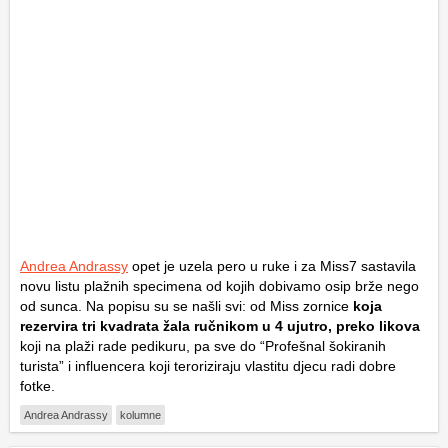
Andrea Andrassy
opet je uzela pero u ruke i za Miss7 sastavila
novu listu plažnih specimena od kojih dobivamo osip brže nego
od sunca. Na popisu su se našli svi: od Miss zornice
koja
rezervira tri kvadrata žala ručnikom u 4 ujutro, preko likova
koji na plaži rade pedikuru, pa sve do “Profešnal šokiranih
turista” i influencera koji teroriziraju vlastitu djecu radi dobre
fotke.
Andrea Andrassy
kolumne