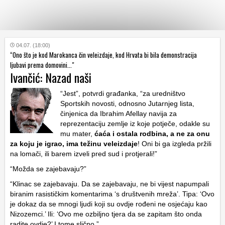
KATEGORIJE
04.07. (18:00)
“Ono što je kod Marokanca čin veleizdaje, kod Hrvata bi bila demonstracija
ljubavi prema domovini..."
Ivančić: Nazad naši
HRVATSKI
WEB
“Jest”, potvrdi građanka, “za uredništvo
Sportskih novosti, odnosno Jutarnjeg lista,
činjenica da Ibrahim Afellay navija za
reprezentaciju zemlje iz koje potječe, odakle su
mu mater,
ćaća i ostala rodbina, a ne za onu
za koju je igrao, ima težinu veleizdaje
! Oni bi ga izgleda pržili
na lomači, ili barem izveli pred sud i protjerali!”
“Možda se zajebavaju?”
“Klinac se zajebavaju. Da se zajebavaju, ne bi vijest napumpali
biranim rasističkim komentarima ‘s društvenih mreža’. Tipa: ‘Ovo
je dokaz da se mnogi ljudi koji su ovdje rođeni ne osjećaju kao
Nizozemci.’ Ili: ‘Ovo me ozbiljno tjera da se zapitam što onda
radite ovdje?’ I tome slično.”