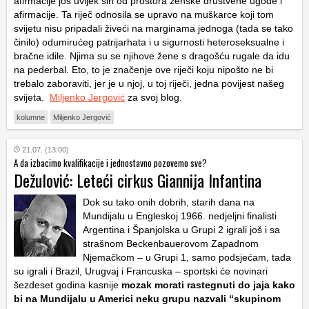
afirmacije još uvijek širi od prostora ženske društvene ugode i
afirmacije. Ta riječ odnosila se upravo na muškarce koji tom
svijetu nisu pripadali živeći na marginama jednoga (tada se tako
činilo) odumirućeg patrijarhata i u sigurnosti heteroseksualne i
bračne idile. Njima su se njihove žene s dragošću rugale da idu
na pederbal. Eto, to je značenje ove riječi koju nipošto ne bi
trebalo zaboraviti, jer je u njoj, u toj riječi, jedna povijest našeg
svijeta.
Miljenko Jergović
za svoj blog.
kolumne
Miljenko Jergović
21.07. (13:00)
A da izbacimo kvalifikacije i jednostavno pozovemo sve?
Dežulović: Leteći cirkus Giannija Infantina
Dok su tako onih dobrih, starih dana na
Mundijalu u Engleskoj 1966. nedjeljni finalisti
Argentina i Španjolska u Grupi 2 igrali još i sa
strašnom Beckenbauerovom Zapadnom
Njemačkom – u Grupi 1, samo podsjećam, tada
su igrali i Brazil, Urugvaj i Francuska – sportski će novinari
šezdeset godina kasnije
mozak morati rastegnuti do jaja kako
bi na Mundijalu u Americi neku grupu nazvali “skupinom