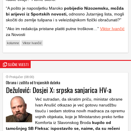
“A pošto je naposljetku Maroko
pobijedio Nizozemsku, možda
bi arijevci iz Sportskih novosti,
odnosno Jutarnjeg lista, mogli
skočiti do zemlje tulipana i s veleizdajnikom fizički obračunati?”
“Ako im redakcija pristane platiti putne troškove…”
Viktor Ivančić
za Novosti
kolumne
Viktor Ivančić
SLIČNE VIJESTI
Prekjučer (08:00)
Obrana i zaštita od trojanskih dušeka
Dežulović: Dosjei X: srpska sanjarica HV-a
Već sutradan, da skratim priču, ministar obrane
Ivan Anušić otkazao je već gotovu narudžbu
tisuću i sedam stotina novih madraca za opremu
vojnih objekata, koje je Ministarstvo preko tvrtke
Komforta iz Slavonskog Broda
kupilo od
tamošnjeg SB Fleksa: ispostavilo se, naime, da su rečeni