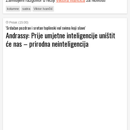
Zamišljeni razgovor u režiji
Viktora Ivančića
za Novosti
kolumne
satira
Viktor Ivančić
Petak (15:00)
'Srdačan pozdrav i sretan toplinski val svima koji slave'
Andrassy: Prije umjetne inteligencije uništit
će nas – prirodna neinteligencija