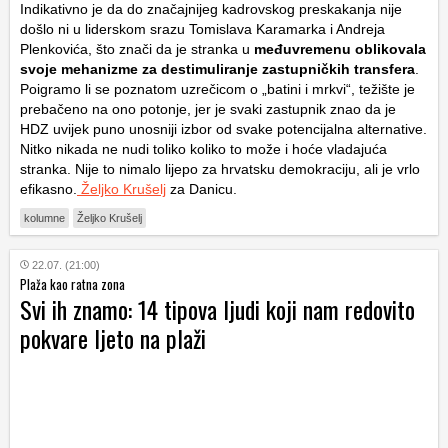
Indikativno je da do značajnijeg kadrovskog preskakanja nije
došlo ni u liderskom srazu Tomislava Karamarka i Andreja
Plenkovića, što znači da je stranka u
međuvremenu oblikovala
svoje mehanizme za destimuliranje zastupničkih transfera
.
Poigramo li se poznatom uzrečicom o „batini i mrkvi“, težište je
prebačeno na ono potonje, jer je svaki zastupnik znao da je
HDZ uvijek puno unosniji izbor od svake potencijalna alternative.
Nitko nikada ne nudi toliko koliko to može i hoće vladajuća
stranka. Nije to nimalo lijepo za hrvatsku demokraciju, ali je vrlo
efikasno.
Željko Krušelj
za Danicu.
kolumne
Željko Krušelj
22.07. (21:00)
Plaža kao ratna zona
Svi ih znamo: 14 tipova ljudi koji nam redovito
pokvare ljeto na plaži